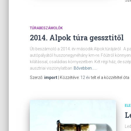
Sze
TÚRABESZÁMOLÓK
2014. Alpok túra gessztitől
Úti beszámoló a 2014. év második Alpok túrájáról A pan
autópályától huszonegynéhány km-re. Főútról könnyen 
kilátással, családias környezetben. Két régi ház, de sz
ausztriai viszonylatban
Bővebben……
Szerző:
import
| Közzétéve:
12 év
telt el a közzététel óta
EL
L
Led