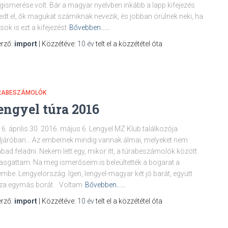
ismerése volt. Bár a magyar nyelvben inkább a lapp kifejezés
jedt el, ők magukat számiknak nevezik, és jobban örülnek neki, ha
ok is ezt a kifejezést
Bővebben……
rző:
import
| Közzétéve:
10 év
telt el a közzététel óta
RABESZÁMOLÓK
engyel túra 2016
6. április 30. 2016. május 6. Lengyel MZ Klub találkozója
ljáróban… Az embernek mindig vannak álmai, melyeket nem
bad feladni. Nekem lett egy, mikor itt, a túrabeszámolók között
asgattam. Na meg ismerőseim is beleültették a bogarat a
embe. Lengyelország. Igen, lengyel-magyar két jó barát, együtt
sza egymás borát. Voltam
Bővebben……
rző:
import
| Közzétéve:
10 év
telt el a közzététel óta