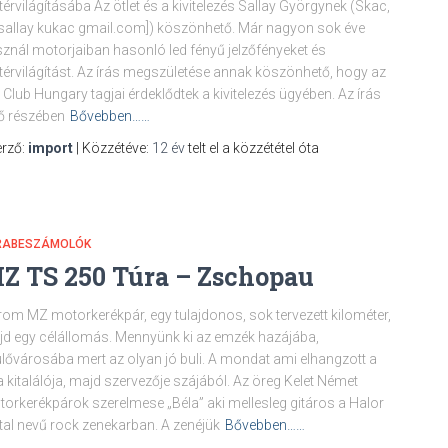
térvilágításába Az ötlet és a kivitelezés Sallay Györgynek (Skac,
sallay kukac gmail.com]) köszönhető. Már nagyon sok éve
znál motorjaiban hasonló led fényű jelzőfényeket és
térvilágítást. Az írás megszületése annak köszönhető, hogy az
Club Hungary tagjai érdeklődtek a kivitelezés ügyében. Az írás
ő részében
Bővebben……
rző:
import
| Közzétéve:
12 év
telt el a közzététel óta
RABESZÁMOLÓK
Z TS 250 Túra – Zschopau
om MZ motorkerékpár, egy tulajdonos, sok tervezett kilométer,
d egy célállomás. Mennyünk ki az emzék hazájába,
lővárosába mert az olyan jó buli. A mondat ami elhangzott a
a kitalálója, majd szervezője szájából. Az öreg Kelet Német
orkerékpárok szerelmese „Béla” aki mellesleg gitáros a Halor
al nevű rock zenekarban. A zenéjük
Bővebben……