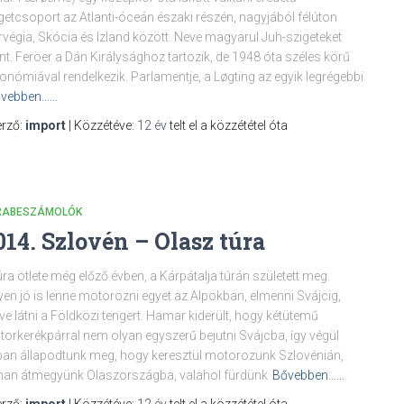
getcsoport az Atlanti-óceán északi részén, nagyjából félúton
végia, Skócia és Izland között. Neve magyarul Juh-szigeteket
ent. Feröer a Dán Királysághoz tartozik, de 1948 óta széles körű
onómiával rendelkezik. Parlamentje, a Løgting az egyik legrégebbi
vebben……
rző:
import
| Közzétéve:
12 év
telt el a közzététel óta
RABESZÁMOLÓK
014. Szlovén – Olasz túra
úra ötlete még előző évben, a Kárpátalja túrán született meg.
yen jó is lenne motorozni egyet az Alpokban, elmenni Svájcig,
etve látni a Földközi tengert. Hamar kiderült, hogy kétütemű
orkerékpárral nem olyan egyszerű bejutni Svájcba, így végül
an állapodtunk meg, hogy keresztül motorozunk Szlovénián,
an átmegyünk Olaszországba, valahol fürdünk
Bővebben……