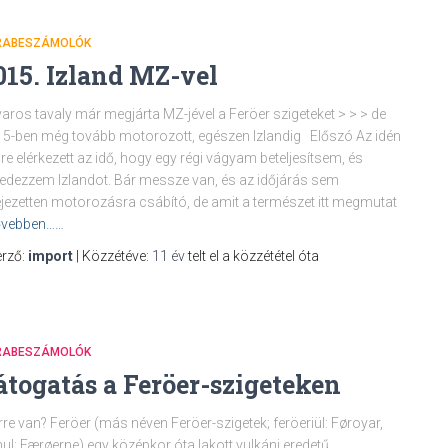
RABESZÁMOLÓK
015. Izland MZ-vel
aros tavaly már megjárta MZ-jével a Feröer szigeteket > > > de
5-ben még tovább motorozott, egészen Izlandig Előszó Az idén
re elérkezett az idő, hogy egy régi vágyam beteljesítsem, és
fedezzem Izlandot. Bár messze van, és az időjárás sem
ejezetten motorozásra csábító, de amit a természet itt megmutat
vebben……
rző:
import
| Közzétéve:
11 év
telt el a közzététel óta
RABESZÁMOLÓK
átogatás a Feröer-szigeteken
re van? Feröer (más néven Feröer-szigetek; feröeriül: Føroyar,
ul: Færøerne) egy középkor óta lakott vulkáni eredetű