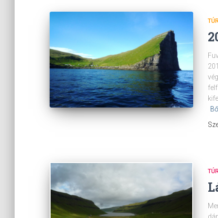
TÚ
2
Fuv
201
vég
fel
kif
Bő
Sze
TÚ
L
Mer
dán