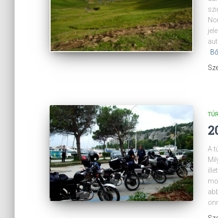
szi
Nor
jel
aut
Bő
Sze
TÚ
2
A t
Mil
ill
mot
abb
onn