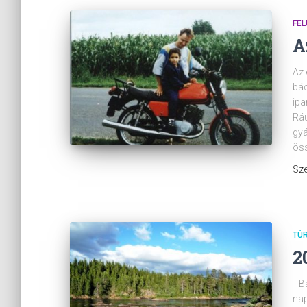
FEL
A
Az 
bác
ipa
Ráü
gyá
öss
Sze
TÚ
2
Bar
nap