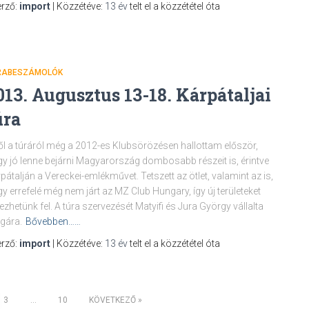
rző:
import
| Közzétéve:
13 év
telt el a közzététel óta
RABESZÁMOLÓK
013. Augusztus 13-18. Kárpátaljai
úra
ől a túráról még a 2012-es Klubsörözésen hallottam először,
y jó lenne bejárni Magyarország dombosabb részeit is, érintve
pátalján a Vereckei-emlékművet. Tetszett az ötlet, valamint az is,
y errefelé még nem járt az MZ Club Hungary, így új területeket
ezhetünk fel. A túra szervezését Matyifi és Jura György vállalta
gára.
Bővebben……
rző:
import
| Közzétéve:
13 év
telt el a közzététel óta
3
…
10
KÖVETKEZŐ