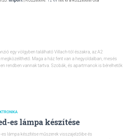
rző:
import
| Közzétéve:
12 év
telt el a közzététel óta
zió egy völgyben található Villach-tól északra, az A2
megközelíthető. Maga a ház fent van a hegyoldalban, mesés
épen rendben vannak tartva. Szobák, és apartmanok is bérelhetők
EKTRONIKA
ed-es lámpa készítése
-es lámpa készítése műszerek visszajelzőibe és