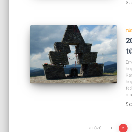
Sze
TÚ
2
t
Err
hog
Kár
hog
fed
ma
Sze
ELŐZŐ
1
2