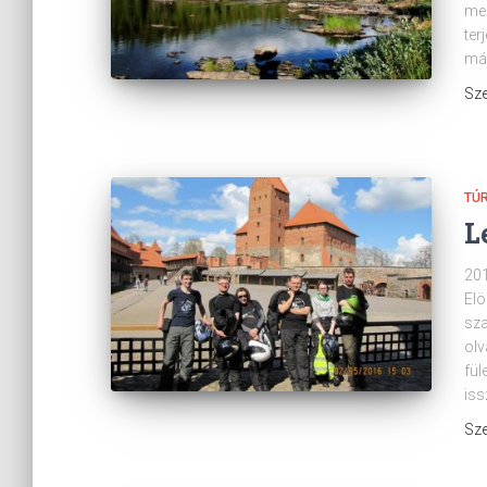
meg
ter
más
Sze
TÚ
L
201
Elö
sza
olv
fül
is
Sze