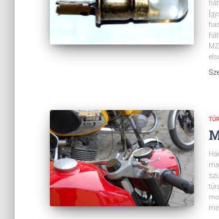
hát
[gy
has
hát
MZ 
els
Sze
TÚ
M
Hár
maj
szü
túr
mot
met