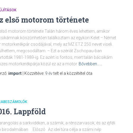
ÚJÍTÁSOK
z első motorom története
első motorom története Talán három éves lehettem, amikor
sikámnak köszönhetően találkoztam az egykori Kelet – Német
r motorkerékpár csodájával, mely az MZ ETZ 250 nevet viseli.
lhettem, megcsodáltam. – Ezt a szériát Zschopau-ban
rtották 1981-1989-ig. Ez azért is fontos, mert talán bácsikám
zes motorkerékpárja közül ez az a motor
Bővebben……
rző:
import
| Közzétéve:
9 év
telt el a közzététel óta
RABESZÁMOLÓK
016. Lappföld
angolás a sarkvidéken, a számik, a rénszarvasok, és az éjféli
 birodalmában Előszó Az idei túra célja a számi nép