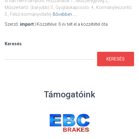
itt van némi támpont. Hozzávalók 1., Műszeregység 2.,
Műszertartó. (bal-jobb) 3., Gyújtáskapcsoló. 4., Kormányleszorító.
5., Felső kormányvillafej
Bővebben……
Szerző:
import
| Közzétéve:
8 év
telt el a közzététel óta
Keresés
KERESÉS
Támogatóink