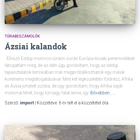
TÚRABESZÁMOLÓK
Ázsiai kalandok
Előszó Eddigi motoros túráim során Európa északi peremvidékeit
látogattam meg, de az idén úgy gondoltam, hogy az eddigi
tapasztalatok birtokában már megpróbálkozhatok egy másik
kontinens meglátogatásával. Mint két legközelebbi földrész, Afrika
és Ázsia jöhetett szóba, de úgy gondoltam, hogy Afrika saját
motorral lehet, hogy túl nagy falat lenne, így
Bővebben……
Szerző:
import
| Közzétéve:
8 év
telt el a közzététel óta