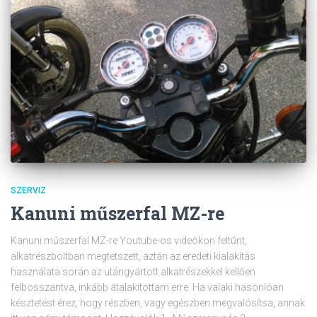
SZERVIZ
Kanuni műszerfal MZ-re
Kanuni műszerfal MZ-re Youtube-os videókon feltűnt,
alkatrészboltban megtetszett, aztán az eredeti kialakítás
használata során az utángyártott alkatrészekkel kellően
felbosszantva, inkább átalakítottam erre. Ha valaki hasonlóan
késztetést érez, hogy részben, vagy egészben megvalósítsa, annak