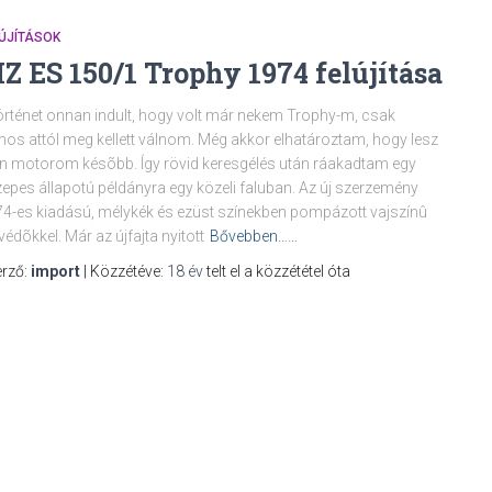
ÚJÍTÁSOK
Z ES 150/1 Trophy 1974 felújítása
örténet onnan indult, hogy volt már nekem Trophy-m, csak
nos attól meg kellett válnom. Még akkor elhatároztam, hogy lesz
en motorom késõbb. Így rövid keresgélés után ráakadtam egy
epes állapotú példányra egy közeli faluban. Az új szerzemény
4-es kiadású, mélykék és ezüst színekben pompázott vajszínû
védõkkel. Már az újfajta nyitott
Bővebben……
rző:
import
| Közzétéve:
18 év
telt el a közzététel óta