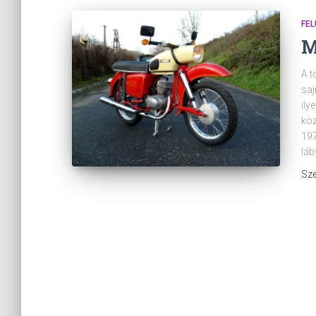
FEL
M
A t
saj
ily
köz
197
láb
Sze