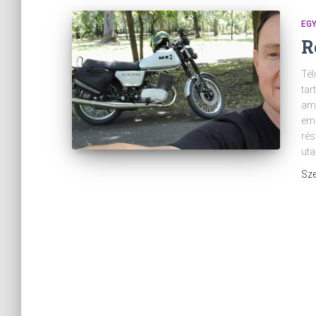
EG
R
Tél
tar
ami
eml
rés
uta
Sze