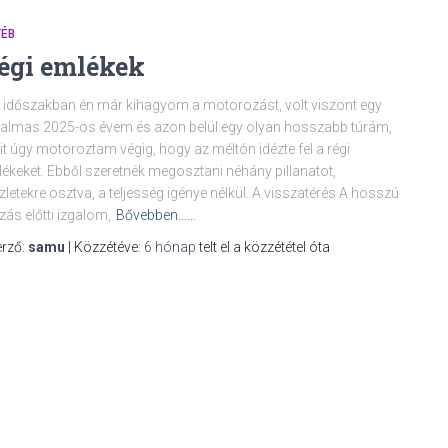
YÉB
égi emlékek
i időszakban én már kihagyom a motorozást, volt viszont egy
talmas 2025-ös évem és azon belül egy olyan hosszabb túrám,
t úgy motoroztam végig, hogy az méltón idézte fel a régi
ékeket. Ebből szeretnék megosztani néhány pillanatot,
zletekre osztva, a teljesség igénye nélkül. A visszatérés A hosszú
zás előtti izgalom,
Bővebben……
rző:
samu
| Közzétéve:
6 hónap
telt el a közzététel óta