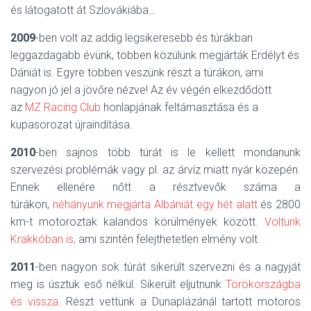
és látogatott át Szlovákiába…
2009
-ben volt az addig legsikeresebb és túrákban
leggazdagabb évünk, többen közülünk megjárták Erdélyt és
Dániát is. Egyre többen veszünk részt a túrákon, ami
nagyon jó jel a jövőre nézve! Az év végén elkezdődött
az
MZ Racing Club
honlapjának feltámasztása és a
kupasorozat újraindítása.
2010
-ben sajnos több túrát is le kellett mondanunk
szervezési problémák vagy pl. az árvíz miatt nyár közepén.
Ennek ellenére nőtt a résztvevők száma a
túrákon,
néhányunk megjárta Albániát egy hét alatt
és 2800
km-t motoroztak kalandos körülmények között.
Voltunk
Krakkóban is,
ami szintén felejthetetlen elmény volt.
2011
-ben nagyon sok túrát sikerült szervezni és a nagyját
meg is úsztuk eső nélkül. Sikerült eljutnunk
Törökországba
és vissza
. Részt vettünk a Dunaplázánál tartott motoros