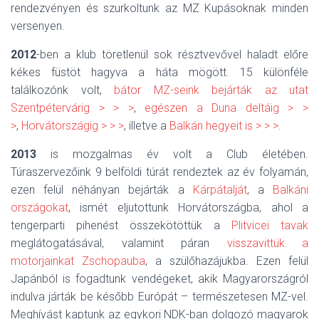
rendezvényen és szurkoltunk az MZ Kupásoknak minden
versenyen.
2012
-ben a klub töretlenül sok résztvevővel haladt előre
kékes füstöt hagyva a háta mögött. 15 különféle
találkozónk volt,
bátor MZ-seink bejárták az utat
Szentpétervárig > > >
,
egészen a Duna deltáig > >
>
,
Horvátországig > > >
, illetve a
Balkán hegyeit is > > >
.
2013
is mozgalmas év volt a Club életében.
Túraszervezőink 9 belföldi túrát rendeztek az év folyamán,
ezen felül néhányan bejárták a
Kárpátalját
, a
Balkáni
országokat
, ismét eljutottunk Horvátországba, ahol a
tengerparti pihenést összekötöttük a
Plitvicei tavak
meglátogatásával, valamint páran
visszavittük a
motorjainkat Zschopauba
, a szülőhazájukba. Ezen felül
Japánból is fogadtunk vendégeket, akik Magyarországról
indulva járták be később Európát – természetesen MZ-vel.
Meghívást kaptunk az egykori NDK-ban dolgozó magyarok