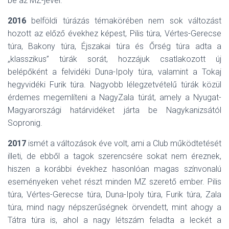
be az MZ-jével.
2016
belföldi túrázás témakörében nem sok változást
hozott az előző évekhez képest, Pilis túra, Vértes-Gerecse
túra, Bakony túra, Éjszakai túra és Őrség túra adta a
„klasszikus” túrák sorát, hozzájuk csatlakozott új
belépőként a felvidéki Duna-Ipoly túra, valamint a Tokaj
hegyvidéki Furik túra. Nagyobb lélegzetvételű túrák közül
érdemes megemlíteni a NagyZala túrát, amely a Nyugat-
Magyarországi határvidéket járta be Nagykanizsától
Sopronig.
2017
ismét a változások éve volt, ami a Club működtetését
illeti, de ebből a tagok szerencsére sokat nem éreznek,
hiszen a korábbi évekhez hasonlóan magas színvonalú
eseményeken vehet részt minden MZ szerető ember. Pilis
túra, Vértes-Gerecse túra, Duna-Ipoly túra, Furik túra, Zala
túra, mind nagy népszerűségnek örvendett, mint ahogy a
Tátra túra is, ahol a nagy létszám feladta a leckét a