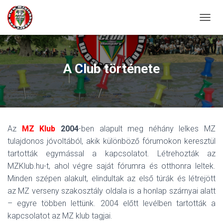
N
A
V
I
G
A Club története
Á
C
I
Ó
Ö
S
Az
MZ Klub
2004
-ben alapult meg néhány lelkes MZ
S
Z
tulajdonos jóvoltából, akik különböző fórumokon keresztül
E
tartották egymással a kapcsolatot. Létrehozták az
Z
MZKlub.hu-t, ahol végre saját fórumra és otthonra leltek.
Á
R
Minden szépen alakult, elindultak az első túrák és létrejött
Á
az MZ verseny szakosztály oldala is a honlap szárnyai alatt
S
– egyre többen lettünk. 2004 előtt levélben tartották a
A
kapcsolatot az MZ klub tagjai.