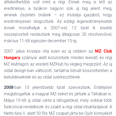
áttekinthetőbb volt mint a régi. Ennek meg is lett az
eredménye, a túrákon nagyon sok új tag jelent meg,
aminek őszintén örülünk – ez mutatja igazából, hogy
eredményesen dolgoztunk. Az eddigi legeredményesebb
évnek mondhatjuk a 2007-est, 12 túrát ill. kisebb
összejövetelt rendeztünk meg átlagosan 20 résztvevővel,
március 11-től egészen december 15-ig.
2007. július közepe óta ezen az új oldalon az
MZ Club
Hungary
szárnyai alatt köszöntünk minden leendő és régi
MZ klubtagot, az eredeti MZKlub.hu végleg megszűnt. Az új
oldal design-ban változott, tartalma bővült köszönhetően a
beküldéseknek és az oldal szerkesztőinek.
2008
-ban 10 jelentősebb túrát szerveztünk, Erdélyben
meglátogattuk a magyar MZ-seket és jártunk a Tátrában is.
Május 15-től új oldal várta a látogatókat, mely sokkal több
funkcióval rendelkezik és szakít a régi oldal struktúrájával. A
Nerbi túra II. alatt 50 fős MZ csapat járta be Győr környékét