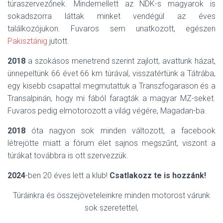
túraszervezőnek. Mindemellett az NDK-s magyarok is
sokadszorra láttak minket vendégül az éves
találkozójukon. Fuvaros sem unatkozott, egészen
Pakisztánig
jutott.
2018
a szokásos menetrend szerint zajlott, avattunk házat,
ünnepeltünk 66 évet 66 km túrával, visszatértünk a Tátrába,
egy kisebb csapattal megmutattuk a Transzfogarason és a
Transalpinán, hogy mi fából faragták a magyar MZ-seket.
Fuvaros pedig elmotorozott a világ végére, Magadan-ba.
2018
óta nagyon sok minden változott, a facebook
létrejötte miatt a fórum élet sajnos megszűnt, viszont a
túrákat továbbra is ott szervezzük.
2024
-ben 20 éves lett a klub!
Csatlakozz te is hozzánk!
Túráinkra és összejöveteleinkre minden motorost várunk
sok szeretettel,