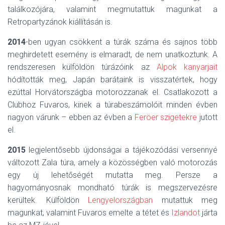
találkozójára, valamint megmutattuk magunkat a
Retropartyzánok kiállításán is.
2014
-ben ugyan csökkent a túrák száma és sajnos több
meghirdetett esemény is elmaradt, de nem unatkoztunk. A
rendszeresen külföldön túrázóink az
Alpok kanyarjait
hódították meg, Japán barátaink is visszatértek, hogy
ezúttal Horvátországba motorozzanak el. Csatlakozott a
Clubhoz Fuvaros, kinek a túrabeszámolóit minden évben
nagyon várunk – ebben az évben a
Feröer szigetekre
jutott
el.
2015
legjelentősebb újdonságai a tájékozódási versennyé
változott Zala túra, amely a közösségben való motorozás
egy új lehetőségét mutatta meg. Persze a
hagyományosnak mondható túrák is megszervezésre
kerültek. Külföldön
Lengyelországban
mutattuk meg
magunkat, valamint Fuvaros emelte a tétet és
Izlandot
járta