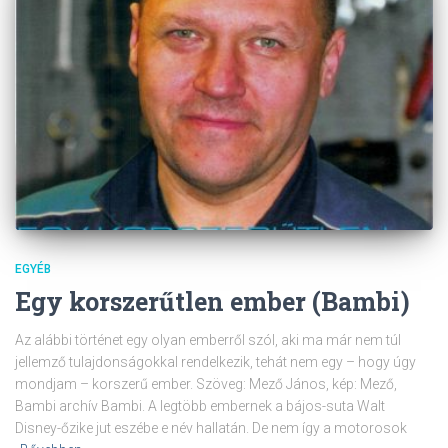
EGYÉB
Egy korszerűtlen ember (Bambi)
Az alábbi történet egy olyan emberről szól, aki ma már nem túl
jellemző tulajdonságokkal rendelkezik, tehát nem egy – hogy úgy
mondjam – korszerű ember. Szöveg: Mező János, kép: Mező,
Bambi archív Bambi. A legtöbb embernek a bájos-suta Walt
Disney-őzike jut eszébe e név hallatán. De nem így a motorosok