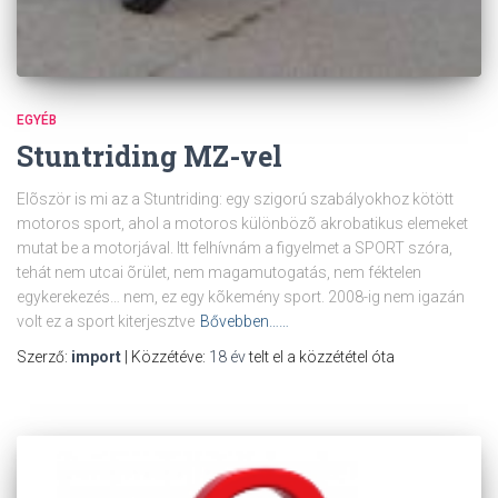
EGYÉB
Stuntriding MZ-vel
Elõször is mi az a Stuntriding: egy szigorú szabályokhoz kötött
motoros sport, ahol a motoros különbözõ akrobatikus elemeket
mutat be a motorjával. Itt felhívnám a figyelmet a SPORT szóra,
tehát nem utcai õrület, nem magamutogatás, nem féktelen
egykerekezés… nem, ez egy kõkemény sport. 2008-ig nem igazán
volt ez a sport kiterjesztve
Bővebben……
Szerző:
import
| Közzétéve:
18 év
telt el a közzététel óta