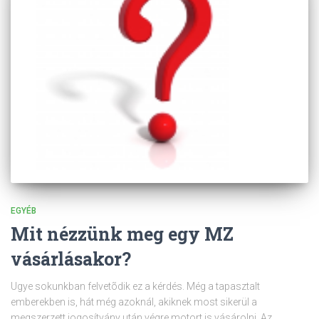
EGYÉB
Mit nézzünk meg egy MZ
vásárlásakor?
Ugye sokunkban felvetõdik ez a kérdés. Még a tapasztalt
emberekben is, hát még azoknál, akiknek most sikerül a
megszerzett jogosítvány után végre motort is vásárolni. Az