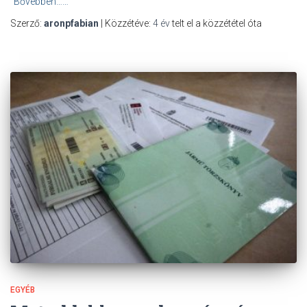
Bővebben……
Szerző:
aronpfabian
| Közzétéve:
4 év
telt el a közzététel óta
EGYÉB