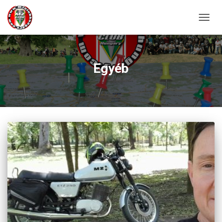
NAVIG
ÖSSZ
Egyéb