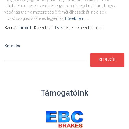
alábbiakban nekik szeretnék egy kis segítséget nyújtani, hogy a
vásárlás után a motorozás örömét élhessék át, ne a sok
bosszúság és szerelés legyen az
Bővebben……
Szerző:
import
| Közzétéve:
18 év
telt el a közzététel óta
Keresés
KERESÉS
Támogatóink