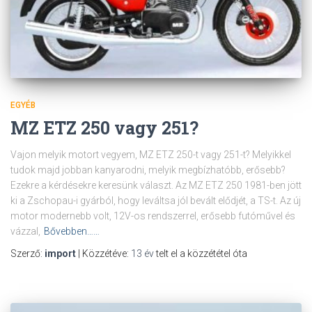
EGYÉB
MZ ETZ 250 vagy 251?
Vajon melyik motort vegyem, MZ ETZ 250-t vagy 251-t? Melyikkel
tudok majd jobban kanyarodni, melyik megbízhatóbb, erősebb?
Ezekre a kérdésekre keresünk választ. Az MZ ETZ 250 1981-ben jött
ki a Zschopau-i gyárból, hogy leváltsa jól bevált elődjét, a TS-t. Az új
motor modernebb volt, 12V-os rendszerrel, erősebb futóművel és
vázzal,
Bővebben……
Szerző:
import
| Közzétéve:
13 év
telt el a közzététel óta