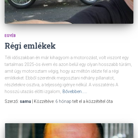
EGYÉB
Régi emlékek
Téli időszakban én már kihagyom a motorozást, volt viszont egy
tartalmas 2025-ös évem és azon belül egy olyan hosszabb túrám,
amit úgy motoroztam végig, hogy az méltón idézte fel a régi
emlékeket. Ebből szeretnék megosztani néhány pillanatot,
részletekre osztva, a teljesség igénye nélkül. A visszatérés A
hosszú utazás előtti izgalom,
Bővebben……
Szerző:
samu
| Közzétéve:
6 hónap
telt el a közzététel óta