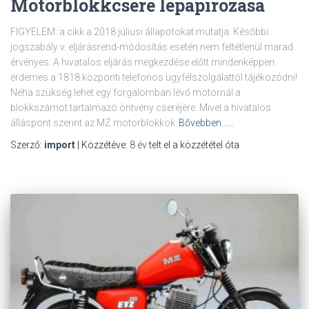
Motorblokkcsere lepapírozása
FIGYELEM: a cikk a 2018 júliusi állapotokat mutatja. Későbbi
jogszabály v. eljárásrend-módosítás esetén nem feltétlenül marad
érvényes. A hivatalos eljárás megkezdése előtt mindenképpen
érdemes a 1818 központi telefonos ügyfélszolgálattól tájékozódni!
Néha szükség lehet egy forgalomban lévő motornál a
blokkszámot tartalmazó öntvény cseréjére. Mivel a hivatalos
álláspont szerint az MZ motorblokkok
Bővebben……
Szerző:
import
| Közzétéve:
8 év
telt el a közzététel óta