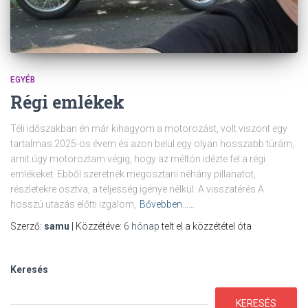
EGYÉB
Régi emlékek
Téli időszakban én már kihagyom a motorozást, volt viszont egy
tartalmas 2025-ös évem és azon belül egy olyan hosszabb túrám,
amit úgy motoroztam végig, hogy az méltón idézte fel a régi
emlékeket. Ebből szeretnék megosztani néhány pillanatot,
részletekre osztva, a teljesség igénye nélkül. A visszatérés A
hosszú utazás előtti izgalom,
Bővebben……
Szerző:
samu
| Közzétéve:
6 hónap
telt el a közzététel óta
Keresés
KERESÉS