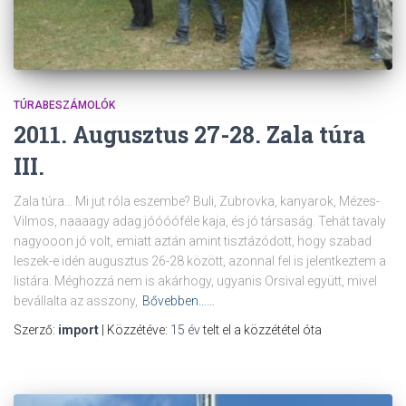
TÚRABESZÁMOLÓK
2011. Augusztus 27-28. Zala túra
III.
Zala túra… Mi jut róla eszembe? Buli, Zubrovka, kanyarok, Mézes-
Vilmos, naaaagy adag jóóóóféle kaja, és jó társaság. Tehát tavaly
nagyooon jó volt, emiatt aztán amint tisztázódott, hogy szabad
leszek-e idén augusztus 26-28 között, azonnal fel is jelentkeztem a
listára. Méghozzá nem is akárhogy, ugyanis Orsival együtt, mivel
bevállalta az asszony,
Bővebben……
Szerző:
import
| Közzétéve:
15 év
telt el a közzététel óta