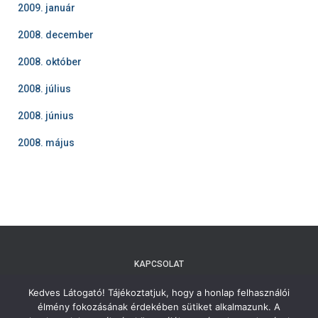
2009. január
2008. december
2008. október
2008. július
2008. június
2008. május
KAPCSOLAT
Kedves Látogató! Tájékoztatjuk, hogy a honlap felhasználói
TÁJÉKOZTATÓ A SZEMÉLYES ADATOK KEZELÉSÉRŐL ÉS ÉS JOGI
élmény fokozásának érdekében sütiket alkalmazunk. A
NYILATKOZAT