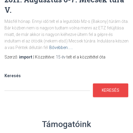
V.
Másfél hónap. Ennyi idő telt el a legutóbbi Mz-s (Bakony) túrám óta.
Bár közben nem is nagyon tudtam volna menni az ETZ felújítása
miatt, de már akkor is nagyon kiéhezve ültem fel a gépre és
indultam el az ötödik (nekem első) Mecsek túrára. Indulásra készen
a vas Péntek délután fél
Bővebben……
Szerző:
import
| Közzétéve:
15 év
telt el a közzététel óta
Keresés
KERESÉS
Támogatóink