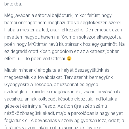
birtokba.
Még javában a sátorral bajlódtunk, mikor feltûnt, hogy
bambi önmagát nem meghazudtolva segítõkészen szerel,
hiába a mester az tud, akar fel kézzel is! De nemcsak ezen
nevettem nagyot, hanem, a fórumon sokszor elhangzott a
poén, hogy MrOttmár nevû klubtársunk hoz egy guminõt. Na
ez degradálótott kicsit, gondolom ez az alkatrész jobban
elfért. ui.: Jó poén volt Ottmár
Miután mindenki elfoglalta a helyét összegyûltünk és
megbeszéltük a továbbiakat. Terv szerint: bemegyünk
Gyöngyösre a Tescoba, az uzsonnát és egyéb
szükségleteit mindenki magának intézi, zsandi bevásárol a
vacsihoz, annak költségét késõbb elosztjuk. Indítottuk a
gépeket és irány a Tesco. Az úton újra szép számú
nézõközönségünk akadt, majd a parkolóban is nagy helyet
foglaltunk el. A bevásárlás viszonylag gyorsan lezajlódott, a
fõrájáék viszont inkább ott uzsonnáztak, így õket