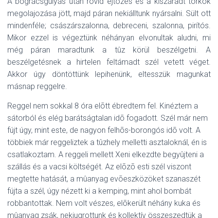
A bográcsgulyás után rövid ejtõzés és a kiszáradt torkok
megolajozása jött, majd páran nekiálltunk nyársalni. Sült ott
mindenféle; császárszalonna, debreceni, szalonna, pirítós.
Mikor ezzel is végeztünk néhányan elvonultak aludni, mi
még páran maradtunk a tûz körül beszélgetni. A
beszélgetésnek a hirtelen feltámadt szél vetett véget.
Akkor úgy döntöttünk lepihenünk, eltesszük magunkat
másnap reggelre.
Reggel nem sokkal 8 óra elõtt ébredtem fel. Kinéztem a
sátorból és elég barátságtalan idõ fogadott. Szél már nem
fújt úgy, mint este, de nagyon felhõs-borongós idõ volt. A
többiek már reggeliztek a tûzhely melletti asztaloknál, én is
csatlakoztam. A reggeli mellett Xeni elkezdte begyûjteni a
szállás és a vacsi költségét. Az elõzõ esti szél viszont
megtette hatását, a mûanyag evõeszközöket szanaszét
fújta a szél, úgy nézett ki a kemping, mint ahol bombát
robbantottak. Nem volt vészes, elõkerült néhány kuka és
mûanyag zsák, nekiugrottunk és kollektív összeszedtük a