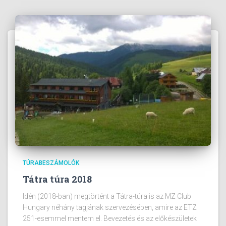
TÚRABESZÁMOLÓK
Tátra túra 2018
Idén (2018-ban) megtörtént a Tátra-túra is az MZ Club
Hungary néhány tagjának szervezésében, amire az ETZ
251-esemmel mentem el. Bevezetés és az előkészületek