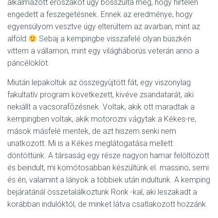
alkalmazott erõszakot úgy bosszulta meg, hogy hirtelen
engedett a feszegetésnek. Ennek az eredménye, hogy
egyensúlyom vesztve úgy elterültem az avarban, mint az
alföld
Sebaj a kempingbe visszafelé olyan büszkén
vittem a vállamon, mint egy világháborús veterán anno a
páncélöklöt.
Miután lepakoltuk az összegyûjtött fát, egy viszonylag
fakultatív program következett, kivéve zsandatarát, aki
nekiállt a vacsorafõzésnek. Voltak, akik ott maradtak a
kempingben voltak, akik motorozni vágytak a Kékes-re,
mások másfelé mentek, de azt hiszem senki nem
unatkozott. Mi is a Kékes meglátogatása mellett
döntöttünk. A társaság egy része nagyon hamar felöltözött
és beindult, mi komótosabban készültünk el. massino, semi
és én, valamint a lányok a többiek után indultunk. A kemping
bejáratánál összetalálkoztunk Rorik -kal, aki leszakadt a
korábban indulóktól, de minket látva csatlakozott hozzánk.