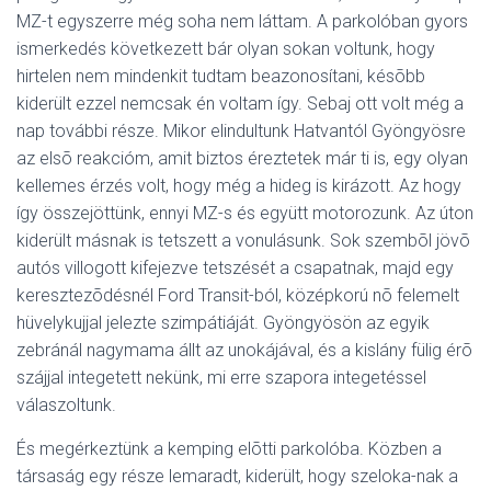
MZ-t egyszerre még soha nem láttam. A parkolóban gyors
ismerkedés következett bár olyan sokan voltunk, hogy
hirtelen nem mindenkit tudtam beazonosítani, késõbb
kiderült ezzel nemcsak én voltam így. Sebaj ott volt még a
nap további része. Mikor elindultunk Hatvantól Gyöngyösre
az elsõ reakcióm, amit biztos éreztetek már ti is, egy olyan
kellemes érzés volt, hogy még a hideg is kirázott. Az hogy
így összejöttünk, ennyi MZ-s és együtt motorozunk. Az úton
kiderült másnak is tetszett a vonulásunk. Sok szembõl jövõ
autós villogott kifejezve tetszését a csapatnak, majd egy
keresztezõdésnél Ford Transit-ból, középkorú nõ felemelt
hüvelykujjal jelezte szimpátiáját. Gyöngyösön az egyik
zebránál nagymama állt az unokájával, és a kislány fülig érõ
szájjal integetett nekünk, mi erre szapora integetéssel
válaszoltunk.
És megérkeztünk a kemping elõtti parkolóba. Közben a
társaság egy része lemaradt, kiderült, hogy szeloka-nak a