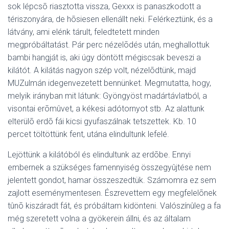
sok lépcsõ riasztotta vissza, Gexxx is panaszkodott a
tériszonyára, de hõsiesen ellenállt neki. Felérkeztünk, és a
látvány, ami elénk tárult, feledtetett minden
megpróbáltatást. Pár perc nézelõdés után, meghallottuk
bambi hangját is, aki úgy döntött mégiscsak beveszi a
kilátót. A kilátás nagyon szép volt, nézelõdtünk, majd
MUZulmán idegenvezetett bennünket. Megmutatta, hogy,
melyik irányban mit látunk: Gyöngyöst madártávlatból, a
visontai erõmûvet, a kékesi adótornyot stb. Az alattunk
elterülõ erdõ fái kicsi gyufaszálnak tetszettek. Kb. 10
percet töltöttünk fent, utána elindultunk lefelé.
Lejöttünk a kilátóból és elindultunk az erdõbe. Ennyi
embernek a szükséges famennyiség összegyûjtése nem
jelentett gondot, hamar összeszedtük. Számomra ez sem
zajlott eseménymentesen. Észrevettem egy megfelelõnek
tûnõ kiszáradt fát, és próbáltam kidönteni. Valószínûleg a fa
még szeretett volna a gyökerein állni, és az általam