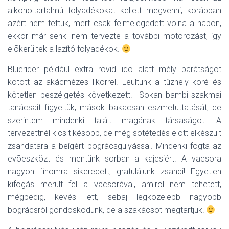
alkoholtartalmú folyadékokat kellett megvenni, korábban
azért nem tettük, mert csak felmelegedett volna a napon,
ekkor már senki nem tervezte a további motorozást, így
elõkerültek a lazító folyadékok.
Bluerider például extra rövid idõ alatt mély barátságot
kötött az akácmézes likõrrel. Leültünk a tûzhely köré és
kötetlen beszélgetés következett. Sokan bambi szakmai
tanácsait figyeltük, mások bakacsan eszmefuttatását, de
szerintem mindenki talált magának társaságot. A
tervezettnél kicsit késõbb, de még sötétedés elõtt elkészült
zsandatara a beígért bográcsgulyással. Mindenki fogta az
evõeszközt és mentünk sorban a kajcsiért. A vacsora
nagyon finomra sikeredett, gratulálunk zsandi! Egyetlen
kifogás merült fel a vacsorával, amirõl nem tehetett,
mégpedig, kevés lett, sebaj legközelebb nagyobb
bográcsról gondoskodunk, de a szakácsot megtartjuk!