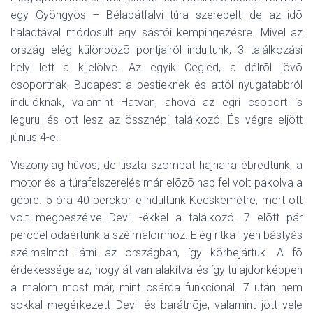
egy Gyöngyös – Bélapátfalvi túra szerepelt, de az idõ
haladtával módosult egy sástói kempingezésre. Mivel az
ország elég különbözõ pontjairól indultunk, 3 találkozási
hely lett a kijelölve. Az egyik Cegléd, a délrõl jövõ
csoportnak, Budapest a pestieknek és attól nyugatabbról
indulóknak, valamint Hatvan, ahová az egri csoport is
legurul és ott lesz az össznépi találkozó. És végre eljött
június 4-e!
Viszonylag hûvös, de tiszta szombat hajnalra ébredtünk, a
motor és a túrafelszerelés már elõzõ nap fel volt pakolva a
gépre. 5 óra 40 perckor elindultunk Kecskemétre, mert ott
volt megbeszélve Devil -ékkel a találkozó. 7 elõtt pár
perccel odaértünk a szélmalomhoz. Elég ritka ilyen bástyás
szélmalmot látni az országban, így körbejártuk. A fõ
érdekessége az, hogy át van alakítva és így tulajdonképpen
a malom most már, mint csárda funkcionál. 7 után nem
sokkal megérkezett Devil és barátnõje, valamint jött vele