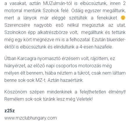
a vasakat, aztán MUZulmán-tól is elbúcsúztunk, innen 2
motorral mentünk Szolnok felé. Odáig egyszer megálltunk,
mert a lányok már eléggé szétülték a feneküket
Szerencsére nagyobb esõ nélkül megúsztuk az utat,
Szolnokon épp alkatrészbörze volt, megálltunk és tettünk
még egy kört megnézve mi is a felhozatal. Ezután bluerider-
éktõl is elbúcsúztunk és elindultunk a 4-esen hazafele.
Útban Karcagra nyomasztó érzésem volt, rájöttem, ez
hiányérzet, az elõzõ napi csoportos motorozás még
mélyen élt bennem, hiába néztem a tükröt, csak nem láttam
benne sok-sok MZ-t. Aztán hazaértünk.
Köszönöm szépen mindenkinek a felejthetetlen élményt!
Remélem sok-sok túránk lesz még Veletek!
z25z
www.mzclubhungary.com