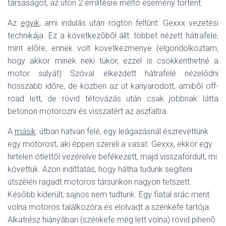
társaságot, az úton 2 említésre méltó esemény történt.
Az
egyik
, ami indulás után rögtön feltûnt: Gexxx vezetési
technikája. Ez a következõbõl állt: többet nézett hátrafele,
mint elõre, ennek volt kovetkezmenye (elgondolkoztam,
hogy akkor minek neki tükör, ezzel is csökkenthetné a
motor súlyát) Szóval elkezdett hátrafelé nézelõdni
hosszabb idõre, de közben az út kanyarodott, amibõl off-
road lett, de rövid tétovázás után csak jobbnak látta
betonon motorozni és visszatért az aszfaltra.
A
másik
: útban hatvan felé, egy leágazásnál észrevettünk
egy motorost, aki éppen szereli a vasat. Gexxx, ekkor egy
hirtelen ötlettõl vezérelve befékezett, majd visszafordult, mi
követtük. Azon indíttatás, hogy hátha tudunk segíteni
útszélén ragadt motoros társunkon nagyon tetszett.
Késõbb kiderült; sajnos nem tudtunk. Egy fiatal srác ment
volna motoros találkozóra és elolvadt a szénkefe tartója.
Alkatrész hiányában (szénkefe még lett volna) rövid pihenõ