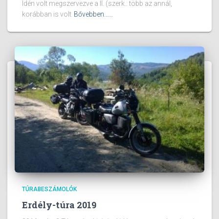
Idén volt megszervezve a II. (szerk.: több az annál,
korábban is volt
Bővebben...…
TÚRABESZÁMOLÓK
Erdély-túra 2019