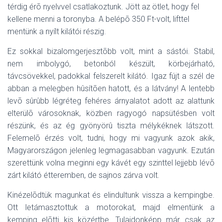
térdig érõ nyelvvel csatlakoztunk. Jött az ötlet, hogy fel
kellene menni a toronyba. A belépõ 350 Ft-volt, lifttel
mentünk a nyílt kilátói részig.
Ez sokkal bizalomgerjesztõbb volt, mint a sástói. Stabil,
nem imbolygó, betonból készült, körbejárható,
távcsövekkel, padokkal felszerelt kilátó. Igaz fújt a szél de
abban a melegben hûsítõen hatott, és a látvány! A lentebb
levõ sûrûbb légréteg fehéres árnyalatot adott az alattunk
elterülõ városoknak, közben ragyogó napsütésben volt
részünk, és az ég gyönyörû tiszta mélykéknek látszott.
Felemelõ érzés volt, tudni, hogy mi vagyunk azok akik,
Magyarországon jelenleg legmagasabban vagyunk. Ezután
szerettünk volna meginni egy kávét egy szinttel lejjebb lévõ
zárt kilátó étteremben, de sajnos zárva volt.
Kinézelõdtük magunkat és elindultunk vissza a kempingbe.
Ott letámasztottuk a motorokat, majd elmentünk a
kemping elõtti kis közértbe. Tulajdonképp már csak az