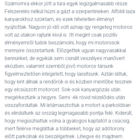
Számomra ekkor jött a túra egyik legizgalmasabb része.
Felszerelés nélkül húzni a gázt a szerpentineken. Alföldi laza
kanyarokhoz szoktam, és ezek hihetetlen élményt
nyújtottak. Nagyon jó idõ volt aznap így rengeteg motoros
volt az utakon rajtunk kívül is. Itt megint csak pozitív
élményemrõl tudok beszámolni, hogy mi motorosok
mennyire összetartunk. Elõzgettek ugyan nagyvasakkal
bennünket, de egyikük sem csinált veszélyes manõvert
eközben, valamint szembõl jövõ motoros társunk
figyelmeztetõen integetett, hogy lassítsunk. Aztán láttuk,
hogy kint állnak a rendõrök is és közben mentõbe tesznek
egy elcsúszott motorost. Sok-sok kanyargózás után
megérkeztünk a hegyre. Semi -ék rövid nézelõdés után
visszafordultak. Mi letámasztottuk a motort a parkolóban
és elindultunk az ország legmagasabb pontja felé. Kiderült,
hogy megúszhattuk volna a gyalogos kaptatót a csúcsig,
mert felérve megláttuk a többieket, hogy az adótorony
elõtt parkolnak és beszélgetnek. Lihegve és majdnem