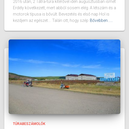
2016 után, 2 Tátra-túra kitérővel idén augusztusban ismét
Erdély következett, mert abból sosem elég. A létszám és a
motorok típusa is bővült. Bevezetés és első nap Hol is
kezdjem az egészet…. Talán ott, hogy szép
Bővebben...…
TÚRABESZÁMOLÓK