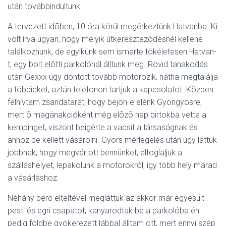
után továbbindultunk.
A tervezett idõben, 10 óra körül megérkeztünk Hatvanba. Ki
volt írva ugyan, hogy melyik útkeresztezõdésnél kellene
találkoznunk, de egyikünk sem ismerte tökéletesen Hatvan-
t, egy bolt elõtti parkolónál álltunk meg. Rövid tanakodás
után Gexxx úgy döntött tovább motorozik, hátha megtalálja
a többieket, aztán telefonon tartjuk a kapcsolatot. Közben
felhívtam zsandatarát, hogy bejön-e elénk Gyöngyösre,
mert õ magánakcióként még elõzõ nap birtokba vette a
kempinget, viszont beígérte a vacsit a társaságnak és
ahhoz be kellett vásárolni. Gyors mérlegelés után úgy láttuk
jobbnak, hogy megvár ott bennünket, elfoglaljuk a
szálláshelyet, lepakolunk a motorokról, így több hely marad
a vásárláshoz.
Néhány perc elteltével megláttuk az akkor már egyesült
pesti és egri csapatot, kanyarodtak be a parkolóba én
pedig földbe gyökerezett lábbal álltam ott, mert ennyi szép