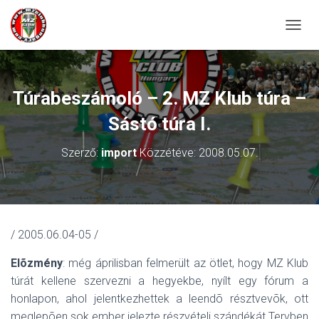
N
A
V
I
G
Túrabeszámoló – 2. MZ Klub túra –
Á
C
Sástó túra I.
I
Ó
Szerző:
import
Közzétéve:
2008.05.07.
Ö
S
S
Z
E
Z
/ 2005.06.04-05
/
Á
R
Elõzmény
: még áprilisban felmerült az ötlet, hogy MZ Klub
Á
túrát kellene szervezni a hegyekbe, nyílt egy fórum a
S
A
honlapon, ahol jelentkezhettek a leendõ résztvevõk, ott
meglepõen sok ember jelezte részvételi szándékát Tervben