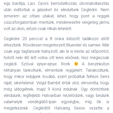
egy barátja; Laci. Gyors bemutatkozás, útvonalválasztás
után indítottuk a gépeket és elindultunk Ceglédre. Nem
ismerem az ottani utakat, lehet, hogy pont a reggeli
csúcsforgalomban mentünk, mindenesetre rengeteg jármû
volt az úton, elõzni csak ritkán lehetett.
Ceglédre 20 perccel a 8 órára kitûzött találkozó elõtt
érkeztünk. Rövidesen megérkezett Bluerider és samee. Már
csak egy tagtársunk hiányzott, aki le is késte az idõpontot,
holott neki illõ lett volna ott lenni elsõnek, hisz mégiscsak
ceglédi. Szóval ejnye-ejnye: Rorik
A benzinkúton
néhányan tankoltunk, elmentünk reggeliért. Tanakodtunk,
hogy mikor induljunk tovább, ezért próbáltuk felhívni Semi
ráját, sikertelenül. Végül Bambit értük utol, elmondta, hogy
még üldögélnek, majd 9 körül indulnak. Úgy döntöttünk
elindulunk, legfeljebb Hatvanban nézelõdünk, vagy beülünk
valamelyik vendéglátó-ipari egységbe, míg õk is
megérkeznek. Ceglédtõl Hatvanig Gexxx vezette a