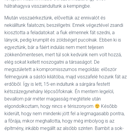
hátrahagyva visszaindultunk a kempingbe.
Miután visszaérkeztünk, elõvettük az ennivalót és
nekiálltunk falatozni, beszélgetni. Ennek végeztével zsandi
kiosztotta a feladatokat: a fiuk elmennek fát szedni, a
lányok, pedig krumplit és zöldséget pucolnak. Ebben ki is
egyeztünk, bár a fáért indulás nem ment teljesen
zökkenõmentesen, mert túl sok kedvünk nem volt hozzá,
elég sokat kellett noszogatni a társaságot. De
megszületett a kompromisszumos megoldás: elõször
felmegyünk a sástói kilátóba, majd visszafelé hozunk fát az
erdõbõl. Így is lett, 15-en indultunk a sárgára festett
kétszázegynehány lépcsõfoknak. Én mentem legelöl,
bevallom pár méter magasság megtétele után
elgondolkoztam, hogy nincs e tériszonyom
Késõbb
kiderült, hogy nem mindenki jött fel a legmagasabb pontra,
a fõrája, mikor meghallotta, hogy még imbolyog is az
építmény, inkább megállt az alsóbb szinten. Bambit a sok-