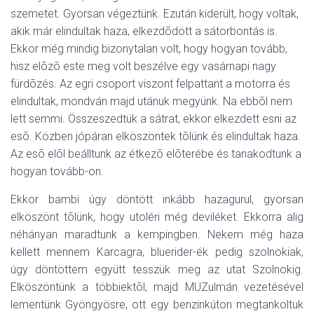
szemetet. Gyorsan végeztünk. Ezután kiderült, hogy voltak,
akik már elindultak haza, elkezdõdött a sátorbontás is.
Ekkor még mindig bizonytalan volt, hogy hogyan tovább,
hisz elõzõ este meg volt beszélve egy vasárnapi nagy
fürdõzés. Az egri csoport viszont felpattant a motorra és
elindultak, mondván majd utánuk megyünk. Na ebbõl nem
lett semmi. Összeszedtük a sátrat, ekkor elkezdett esni az
esõ. Közben jópáran elköszöntek tõlünk és elindultak haza.
Az esõ elõl beálltunk az étkezõ elõterébe és tanakodtunk a
hogyan tovább-on.
Ekkor bambi úgy döntött inkább hazagurul, gyorsan
elköszönt tõlünk, hogy utoléri még deviléket. Ekkorra alig
néhányan maradtunk a kempingben. Nekem még haza
kellett mennem Karcagra, bluerider-ék pedig szolnokiak,
úgy döntöttem együtt tesszük meg az utat Szolnokig.
Elköszöntünk a többiektõl, majd MUZulmán vezetésével
lementünk Gyöngyösre, ott egy benzinkúton megtankoltuk