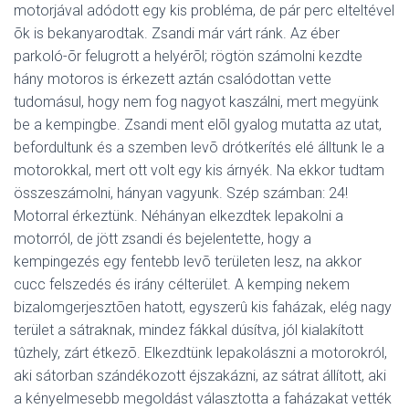
motorjával adódott egy kis probléma, de pár perc elteltével
õk is bekanyarodtak. Zsandi már várt ránk. Az éber
parkoló-õr felugrott a helyérõl; rögtön számolni kezdte
hány motoros is érkezett aztán csalódottan vette
tudomásul, hogy nem fog nagyot kaszálni, mert megyünk
be a kempingbe. Zsandi ment elõl gyalog mutatta az utat,
befordultunk és a szemben levõ drótkerítés elé álltunk le a
motorokkal, mert ott volt egy kis árnyék. Na ekkor tudtam
összeszámolni, hányan vagyunk. Szép számban: 24!
Motorral érkeztünk. Néhányan elkezdtek lepakolni a
motorról, de jött zsandi és bejelentette, hogy a
kempingezés egy fentebb levõ területen lesz, na akkor
cucc felszedés és irány célterület. A kemping nekem
bizalomgerjesztõen hatott, egyszerû kis faházak, elég nagy
terület a sátraknak, mindez fákkal dúsítva, jól kialakított
tûzhely, zárt étkezõ. Elkezdtünk lepakolászni a motorokról,
aki sátorban szándékozott éjszakázni, az sátrat állított, aki
a kényelmesebb megoldást választotta a faházakat vették