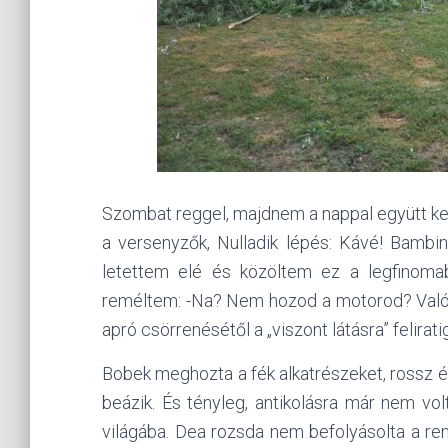
Szombat reggel, majdnem a nappal együtt k
a versenyzők, Nulladik lépés: Kávé! Bambi
letettem elé és közöltem ez a legfinomab
reméltem: -Na? Nem hozod a motorod? Való
apró csörrenésétől a „viszont látásra” felir
Bobek meghozta a fék alkatrészeket, rossz é
beázik. És tényleg, antikolásra már nem vo
világába. Dea rozsda nem befolyásolta a re