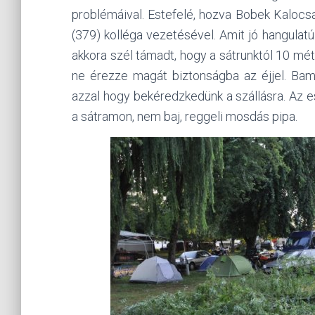
problémáival. Estefelé, hozva Bobek Kalocsai
(379) kolléga vezetésével. Amit jó hangulat
akkora szél támadt, hogy a sátrunktól 10 mé
ne érezze magát biztonságba az éjjel. Bamb
azzal hogy bekéredzkedünk a szállásra. Az e
a sátramon, nem baj, reggeli mosdás pipa.