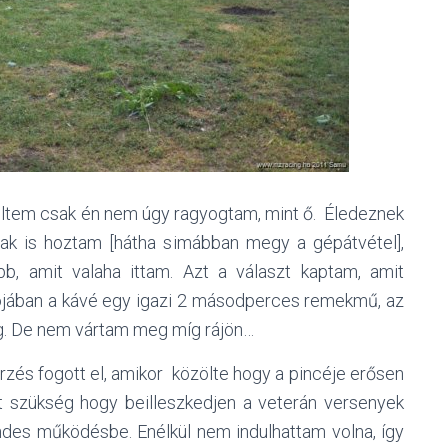
eltem csak én nem úgy ragyogtam, mint ő. Éledeznek
nak is hoztam [hátha simábban megy a gépátvétel],
b, amit valaha ittam. Azt a választ kaptam, amit
jában a kávé egy igazi 2 másodperces remekmű, az
atig. De nem vártam meg míg rájön…
rzés fogott el, amikor közölte hogy a pincéje erősen
lt szükség hogy beilleszkedjen a veterán versenyek
ndes működésbe. Enélkül nem indulhattam volna, így