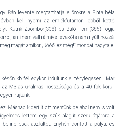
ogy Bán levente megtarthatja e örökre a Finta béla
évben kell nyerni az emlékfutamon, ebből kettő
élyt Kutrik Zsombor(308) és Baló Tomi(386) fogja
torról, ami nem vall rá mivel évekóta nem nyúlt hozzá,
ta meg magát amikor „Jóóó’ ez még!” mondat hagyta el
, későn kb fél egykor indultunk el ténylegesen. Már
e az M3-as unalmas hosszúsága és a 40 fok körüli
egyen rajtunk.
éz. Másnap kiderült ott mentünk be ahol nem is volt
igyelmes lettem egy szúk alagút szerü átjáróra a
m benne csak aszfaltot. Enyhén döntött a pálya, és