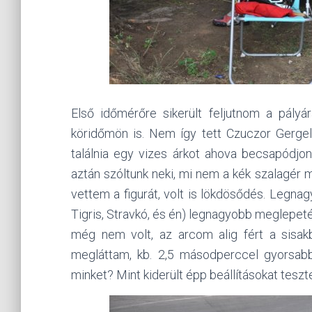
Első időmérőre sikerült feljutnom a pályá
köridőmön is. Nem így tett Czuczor Gergely
találnia egy vizes árkot ahova becsapódjon
aztán szóltunk neki, mi nem a kék szalagé
vettem a figurát, volt is lökdösődés. Leg
Tigris, Stravkó, és én) legnagyobb meglepet
még nem volt, az arcom alig fért a sisa
megláttam, kb. 2,5 másodperccel gyorsabb,
minket? Mint kiderült épp beállításokat tesz