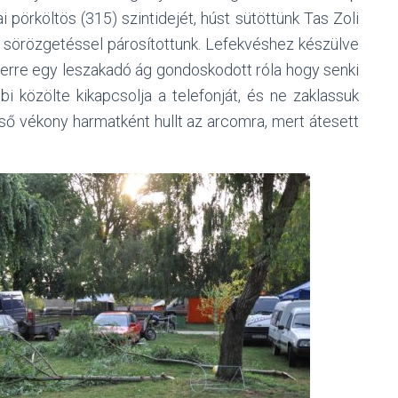
 pörköltös (315) szintidejét, húst sütöttünk Tas Zoli
ú sörözgetéssel párosítottunk. Lefekvéshez készülve
terre egy leszakadó ág gondoskodott róla hogy senki
i közölte kikapcsolja a telefonját, és ne zaklassuk
ső vékony harmatként hullt az arcomra, mert átesett