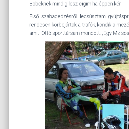
Bobeknek mindig lesz cigim ha éppen kér.
Első szabadedzésről lecsúsztam gyújtásp
rendesen körbejártak a trafók, kondik a mez
amit Ottó sporttársam mondott: „Egy Mz sos