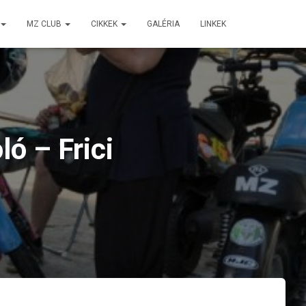
MZ CLUB
CIKKEK
GALÉRIA
LINKEK
ó – Frici