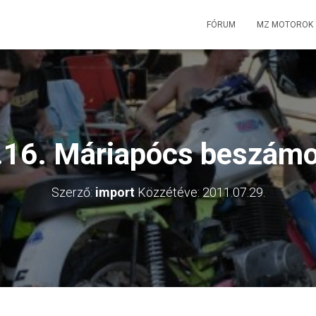
FÓRUM
MZ MOTOROK
16. Máriapócs beszámol
Szerző:
import
Közzétéve:
2011.07.29.