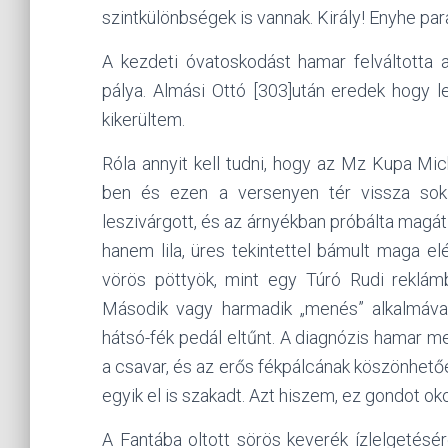
szintkülönbségek is vannak. Király! Enyhe par
A kezdeti óvatoskodást hamar felváltotta 
pálya. Almási Ottó [303]után eredek hogy l
kikerültem.
Róla annyit kell tudni, hogy az Mz Kupa M
ben és ezen a versenyen tér vissza sok
leszivárgott, és az árnyékban próbálta magá
hanem lila, üres tekintettel bámult maga el
vörös pöttyök, mint egy Túró Rudi reklámb
Második vagy harmadik „menés” alkalmáva
hátsó-fék pedál eltűnt. A diagnózis hamar m
a csavar, és az erős fékpálcának köszönhetően
egyik el is szakadt. Azt hiszem, ez gondot ok
A Fantába oltott sörös keverék ízlelgetésé