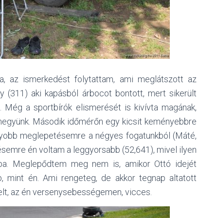
ra, az ismerkedést folytattam, ami meglátszott az
 (311) aki kapásból árbocot bontott, mert sikerült
. Még a sportbírók elismerését is kivívta magának,
r megyünk. Második időmérőn egy kicsit keményebbre
nagyobb meglepetésemre a négyes fogatunkból (Máté,
ésemre én voltam a leggyorsabb (52,641), mivel ilyen
kba. Meglepődtem meg nem is, amikor Ottó idejét
 mint én. Ami rengeteg, de akkor tegnap altatott
telt, az én versenysebességemen, vicces.