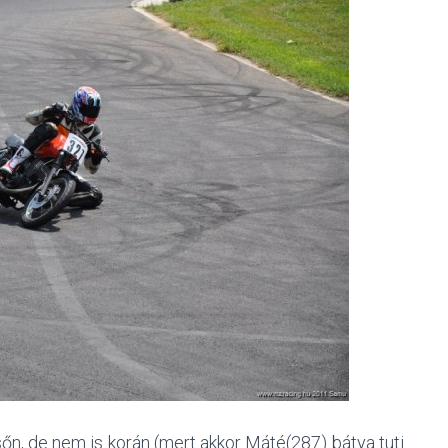
őn, de nem is korán (mert akkor Máté(287) bátya tuti