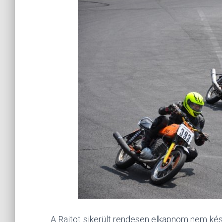
A Rajtot sikerült rendesen elkapnom nem kés