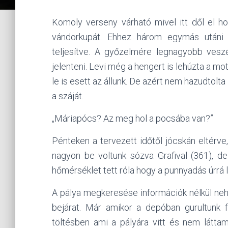
Komoly verseny várható mivel itt dől el h
vándorkupát. Ehhez három egymás utáni 
teljesítve. A győzelmére legnagyobb vesz
jelenteni. Levi még a hengert is lehúzta a mo
le is esett az állunk. De azért nem hazudtol
a száját.
„Máriapócs? Az meg hol a pocsába van?”
Pénteken a tervezett időtől jócskán eltérve
nagyon be voltunk sózva Grafival (361), d
hőmérséklet tett róla hogy a punnyadás úrrá l
A pálya megkeresése információk nélkül neh
bejárat. Már amikor a depóban gurultunk f
töltésben ami a pályára vitt és nem látta