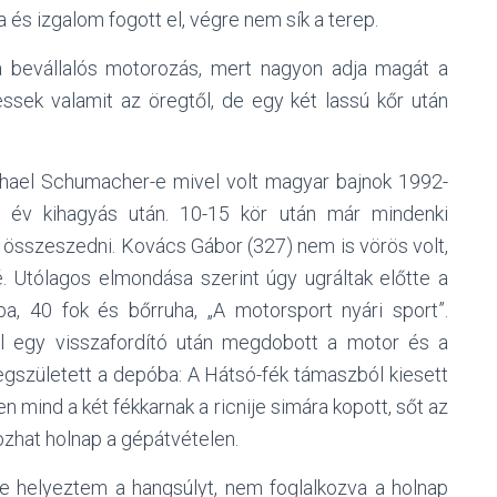
a és izgalom fogott el, végre nem sík a terep.
a bevállalós motorozás, mert nagyon adja magát a
essek valamit az öregtől, de egy két lassú kőr után
ichael Schumacher-e mivel volt magyar bajnok 1992-
 év kihagyás után. 10-15 kör után már mindenki
t összeszedni. Kovács Gábor (327) nem is vörös volt,
é. Utólagos elmondása szerint úgy ugráltak előtte a
a, 40 fok és bőrruha, „A motorsport nyári sport”.
l egy visszafordító után megdobott a motor és a
egszületett a depóba: A Hátsó-fék támaszból kiesett
 mind a két fékkarnak a ricnije simára kopott, sőt az
ozhat holnap a gépátvételen.
re helyeztem a hangsúlyt, nem foglalkozva a holnap