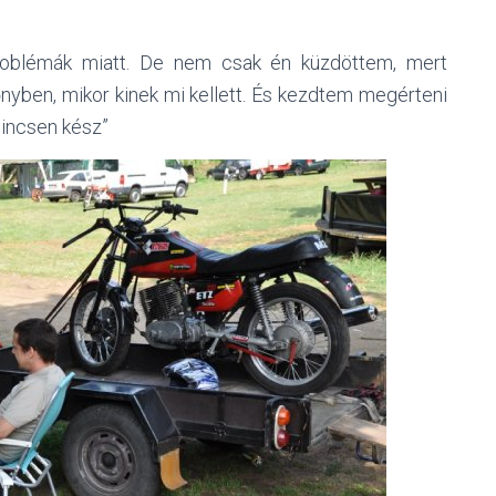
roblémák miatt. De nem csak én küzdöttem, mert
őnyben, mikor kinek mi kellett. És kezdtem megérteni
incsen kész”