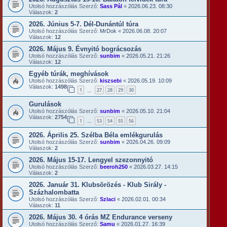
Utolsó hozzászólás Szerző:
Sass Pál
«
2026.06.23. 08:30
Válaszok:
2
2026. Június 5-7. Dél-Dunántúl túra
Utolsó hozzászólás Szerző:
MrDok
«
2026.06.08. 20:07
Válaszok:
12
2026. Május 9. Évnyitó bográcsozás
Utolsó hozzászólás Szerző:
sunbim
«
2026.05.21. 21:26
Válaszok:
12
Egyéb túrák, meghívások
Utolsó hozzászólás Szerző:
kiszsebi
«
2026.05.19. 10:09
Válaszok:
1498
1
27
28
29
30
…
Gurulások
Utolsó hozzászólás Szerző:
sunbim
«
2026.05.10. 21:04
Válaszok:
2754
1
53
54
55
56
…
2026. Április 25. Szélba Béla emlékgurulás
Utolsó hozzászólás Szerző:
sunbim
«
2026.04.26. 09:09
Válaszok:
2
2026. Május 15-17. Lengyel szezonnyitó
Utolsó hozzászólás Szerző:
beeroh250
«
2026.03.27. 14:15
Válaszok:
2
2026. Január 31. Klubsörözés - Klub Sirály -
Százhalombatta
Utolsó hozzászólás Szerző:
Szlaci
«
2026.02.01. 00:34
Válaszok:
11
2026. Május 30. 4 órás MZ Endurance verseny
Utolsó hozzászólás Szerző:
Samu
«
2026.01.27. 16:39