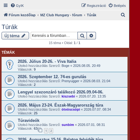
GyIK
Regisztráció
Belépés
K
Fórum kezdőlap
MZ Club Hungary - fórum
Túrák
e
Túrák
r
Keresés
Részletes keresés
Új téma
e
15 téma • Oldal:
1
/
1
s
TÉMÁK
é
s
2026. Július 20-26. - Viva Italia
Utolsó hozzászólás Szerző:
Boge
«
2026.08.05. 20:49
Válaszok:
9
2026. Szeptember 12. 74-es gurulás
Utolsó hozzászólás Szerző:
Prenyugger
«
2026.08.03. 21:04
Válaszok:
2
Lengyel szezonzáró találkozó 2026.09.04-06.
Utolsó hozzászólás Szerző:
kiszsebi
«
2026.07.20. 13:35
2026. Május 23-24. Észak-Magyarország túra
Utolsó hozzászólás Szerző:
ötvöscsöpi
«
2026.07.07. 08:34
Válaszok:
25
Túravideók
Utolsó hozzászólás Szerző:
sunbim
«
2026.07.01. 08:31
Válaszok:
63
1
2
2026. Augusztus 15-16. Balaton felvidék túra