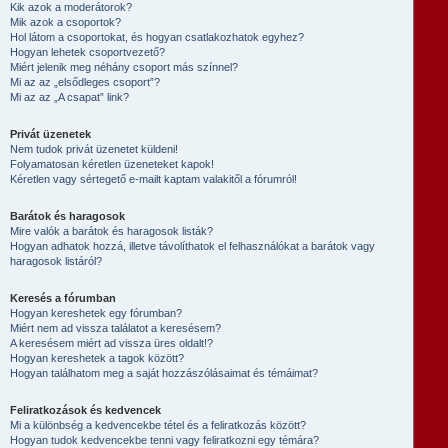
Kik azok a moderátorok?
Mik azok a csoportok?
Hol látom a csoportokat, és hogyan csatlakozhatok egyhez?
Hogyan lehetek csoportvezető?
Miért jelenik meg néhány csoport más színnel?
Mi az az „elsődleges csoport”?
Mi az az „A csapat” link?
Privát üzenetek
Nem tudok privát üzenetet küldeni!
Folyamatosan kéretlen üzeneteket kapok!
Kéretlen vagy sértegető e-mailt kaptam valakitől a fórumról!
Barátok és haragosok
Mire valók a barátok és haragosok listák?
Hogyan adhatok hozzá, illetve távolíthatok el felhasználókat a barátok vagy
haragosok listáról?
Keresés a fórumban
Hogyan kereshetek egy fórumban?
Miért nem ad vissza találatot a keresésem?
A keresésem miért ad vissza üres oldalt!?
Hogyan kereshetek a tagok között?
Hogyan találhatom meg a saját hozzászólásaimat és témáimat?
Feliratkozások és kedvencek
Mi a különbség a kedvencekbe tétel és a feliratkozás között?
Hogyan tudok kedvencekbe tenni vagy feliratkozni egy témára?