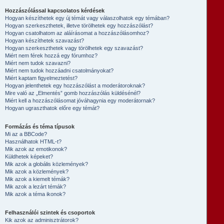
Hozzászólással kapcsolatos kérdések
Hogyan készíthetek egy új témát vagy válaszolhatok egy témában?
Hogyan szerkeszthetek, illetve törölhetek egy hozzászólást?
Hogyan csatolhatom az aláírásomat a hozzászólásomhoz?
Hogyan készíthetek szavazást?
Hogyan szerkeszthetek vagy törölhetek egy szavazást?
Miért nem férek hozzá egy fórumhoz?
Miért nem tudok szavazni?
Miért nem tudok hozzáadni csatolmányokat?
Miért kaptam figyelmeztetést?
Hogyan jelenthetek egy hozzászólást a moderátoroknak?
Mire való az „Elmentés” gomb hozzászólás küldésénél?
Miért kell a hozzászólásomat jóváhagynia egy moderátornak?
Hogyan ugraszthatok előre egy témát?
Formázás és téma típusok
Mi az a BBCode?
Használhatok HTML-t?
Mik azok az emotikonok?
Küldhetek képeket?
Mik azok a globális közlemények?
Mik azok a közlemények?
Mik azok a kiemelt témák?
Mik azok a lezárt témák?
Mik azok a téma ikonok?
Felhasználói szintek és csoportok
Kik azok az adminisztrátorok?