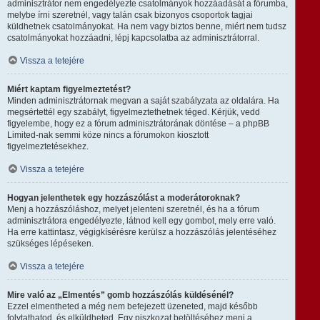
adminisztrátor nem engedélyezte csatolmányok hozzáadását a fórumba,
melybe írni szeretnél, vagy talán csak bizonyos csoportok tagjai
küldhetnek csatolmányokat. Ha nem vagy biztos benne, miért nem tudsz
csatolmányokat hozzáadni, lépj kapcsolatba az adminisztrátorral.
Vissza a tetejére
Miért kaptam figyelmeztetést?
Minden adminisztrátornak megvan a saját szabályzata az oldalára. Ha
megsértettél egy szabályt, figyelmeztethetnek téged. Kérjük, vedd
figyelembe, hogy ez a fórum adminisztrátorának döntése – a phpBB
Limited-nak semmi köze nincs a fórumokon kiosztott
figyelmeztetésekhez.
Vissza a tetejére
Hogyan jelenthetek egy hozzászólást a moderátoroknak?
Menj a hozzászóláshoz, melyet jelenteni szeretnél, és ha a fórum
adminisztrátora engedélyezte, látnod kell egy gombot, mely erre való.
Ha erre kattintasz, végigkísérésre kerülsz a hozzászólás jelentéséhez
szükséges lépéseken.
Vissza a tetejére
Mire való az „Elmentés” gomb hozzászólás küldésénél?
Ezzel elmentheted a még nem befejezett üzeneted, majd később
folytathatod, és elküldheted. Egy piszkozat betöltéséhez menj a