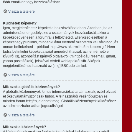
több emotikont egy hozzászólásban.
Vissza a tetejére
Küldhetek képeket?
Igen, megjeleníthetsz képeket a hozzászólásaidban. Azonban, ha az
adminisztrátor engedélyezte a csatolmányok hozzáadását, akkor a
képeket egyenesen a fórumra is feltöltheted. Ellenkező esetben a
képeket egy publikus, mindenki által elérhető szerveren kell tárolnod, és
onnan belinkelned – például: http://www.akarmi.hu/en-kepem.gif. Nem
tudsz belinkelni képeket a saját gépedről (hacsak az nem érhető el
kívülről is), azonosítást igénylő oldalakról (mint például freemail, gmail,
yahoo postafiókok), jelszóval védett weblapokról stb. A képek
megjelenítéséhez használd az [img] BBCode címkét.
Vissza a tetejére
Mik azok a globális közlemények?
A globális közlemények fontos információkat tartalmaznak, ezért olvasd
el őket valahányszor csak tudod. A felhasználói vezérlőpultban és
minden fórum tetején jelennek meg. Globális közlemények küldéséhez
az adminisztrátor adhat jogosultságot.
Vissza a tetejére
Mik azok a közlemények?
A közlemények gyakran fontos információkat tartalmaznak az adott