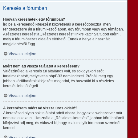
Keresés a fórumban
Hogyan kereshetek egy fórumban?
Írd be a keresendő kifejezést közvetlenül a keresődobozba, mely
rendelkezésre áll a fórum kezdőlapon, egy fórumban vagy egy témában.
A részletes keresést a „Részletes keresés” linkre kattintva tudod elérni,
mely a fórum összes oldalán elérhető. Ennek a helye a használt
megjelenéstől függ.
Vissza a tetejére
Miért nem ad vissza találatot a keresésem?
Valószínűleg a keresés túl általános volt, és sok gyakori szót
tartalmazhatott, melyeket a phpBB3 nem indexel. Próbálj meg egy
jobban körülhatárolt kifejezést megadni, és használd ki a részletes
keresés lehetőségeit.
Vissza a tetejére
A keresésem miért ad vissza üres oldalt!?
A keresésed olyan sok találatot adott vissza, hogy azt a webszerver már
nem tudta kezelni. Használd a „Részletes keresést”, jobban körülhatárolt
kifejezést adj meg, és válaszd ki, hogy csak melyik fórumban szeretnél
keresni.
Vissza a tetejére