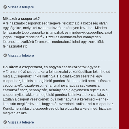
Vissza a tetejére
Mik azok a csoportok?
A felhasználói csoportok segítségével felosztható a közösség olyan
egységekre, melyeket az adminisztrátor könnyen kezelhet. Minden
felhasználó több csoportba is tartozhat, és mindegyik csoporthoz saját
jogosultságok rendelhetők. Ezzel az adminisztrátor könnyedén
létrehozhat zártkörű fórumokat, moderátorrá tehet egyszerre több
felhasználót stb.
Vissza a tetejére
Hol látom a csoportokat, és hogyan csatlakozhatok egyhez?
A fórumon lévő csoportokat a felhasználói vezérlőpultban tekintheted
meg a „Csoportok” linkre kattintva. Ha csatlakozni szeretnél egy
csoporthoz, kattints a megfelelő gombra. Mindemellett nem az összes
csoport
nyílt hozzáférésű
, néhánynál jóváhagyás szükséges a
csatlakozáshoz, néhány zárt, néhány pedig egyenesen rejtett. Ha a
csoport nyitott, akkor a megfelelő gombra kattintva tudsz csatlakozni.
Ezután a csoport vezetőjének jóvá kell hagynia a kérelmed – ennek
kapcsán megkérdezheti, hogy miért szeretnél csatlakozni a csoporthoz.
Kérjük, ne zaklasd a csoportvezetőt, ha elutasítja a kérelmed, biztosan
megvan az oka.
Vissza a tetejére