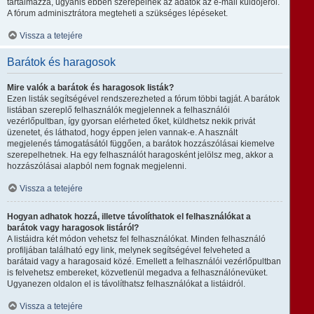
tartalmazza, ugyanis ebben szerepelnek az adatok az e-mail küldőjéről.
A fórum adminisztrátora megteheti a szükséges lépéseket.
Vissza a tetejére
Barátok és haragosok
Mire valók a barátok és haragosok listák?
Ezen listák segítségével rendszerezheted a fórum többi tagját. A barátok
listában szereplő felhasználók megjelennek a felhasználói
vezérlőpultban, így gyorsan elérheted őket, küldhetsz nekik privát
üzenetet, és láthatod, hogy éppen jelen vannak-e. A használt
megjelenés támogatásától függően, a barátok hozzászólásai kiemelve
szerepelhetnek. Ha egy felhasználót haragosként jelölsz meg, akkor a
hozzászólásai alapból nem fognak megjelenni.
Vissza a tetejére
Hogyan adhatok hozzá, illetve távolíthatok el felhasználókat a
barátok vagy haragosok listáról?
A listáidra két módon vehetsz fel felhasználókat. Minden felhasználó
profiljában található egy link, melynek segítségével felveheted a
barátaid vagy a haragosaid közé. Emellett a felhasználói vezérlőpultban
is felvehetsz embereket, közvetlenül megadva a felhasználónevüket.
Ugyanezen oldalon el is távolíthatsz felhasználókat a listáidról.
Vissza a tetejére