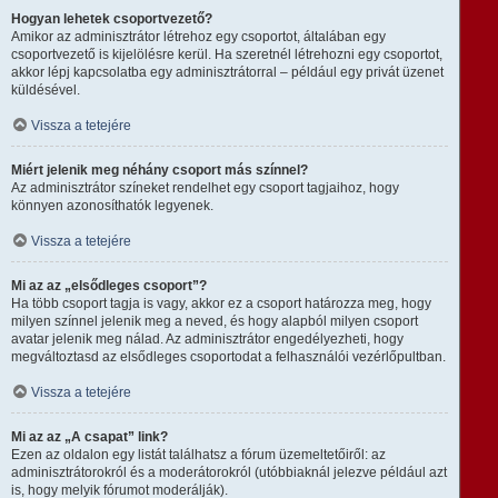
Hogyan lehetek csoportvezető?
Amikor az adminisztrátor létrehoz egy csoportot, általában egy
csoportvezető is kijelölésre kerül. Ha szeretnél létrehozni egy csoportot,
akkor lépj kapcsolatba egy adminisztrátorral – például egy privát üzenet
küldésével.
Vissza a tetejére
Miért jelenik meg néhány csoport más színnel?
Az adminisztrátor színeket rendelhet egy csoport tagjaihoz, hogy
könnyen azonosíthatók legyenek.
Vissza a tetejére
Mi az az „elsődleges csoport”?
Ha több csoport tagja is vagy, akkor ez a csoport határozza meg, hogy
milyen színnel jelenik meg a neved, és hogy alapból milyen csoport
avatar jelenik meg nálad. Az adminisztrátor engedélyezheti, hogy
megváltoztasd az elsődleges csoportodat a felhasználói vezérlőpultban.
Vissza a tetejére
Mi az az „A csapat” link?
Ezen az oldalon egy listát találhatsz a fórum üzemeltetőiről: az
adminisztrátorokról és a moderátorokról (utóbbiaknál jelezve például azt
is, hogy melyik fórumot moderálják).