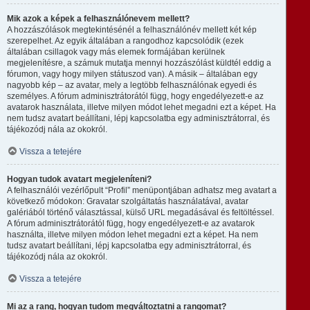
Mik azok a képek a felhasználónevem mellett?
A hozzászólások megtekintésénél a felhasználónév mellett két kép
szerepelhet. Az egyik általában a rangodhoz kapcsolódik (ezek
általában csillagok vagy más elemek formájában kerülnek
megjelenítésre, a számuk mutatja mennyi hozzászólást küldtél eddig a
fórumon, vagy hogy milyen státuszod van). A másik – általában egy
nagyobb kép – az avatar, mely a legtöbb felhasználónak egyedi és
személyes. A fórum adminisztrátorától függ, hogy engedélyezett-e az
avatarok használata, illetve milyen módot lehet megadni ezt a képet. Ha
nem tudsz avatart beállítani, lépj kapcsolatba egy adminisztrátorral, és
tájékozódj nála az okokról.
Vissza a tetejére
Hogyan tudok avatart megjeleníteni?
A felhasználói vezérlőpult “Profil” menüpontjában adhatsz meg avatart a
következő módokon: Gravatar szolgáltatás használatával, avatar
galériából történő választással, külső URL megadásával és feltöltéssel.
A fórum adminisztrátorától függ, hogy engedélyezett-e az avatarok
használta, illetve milyen módon lehet megadni ezt a képet. Ha nem
tudsz avatart beállítani, lépj kapcsolatba egy adminisztrátorral, és
tájékozódj nála az okokról.
Vissza a tetejére
Mi az a rang, hogyan tudom megváltoztatni a rangomat?