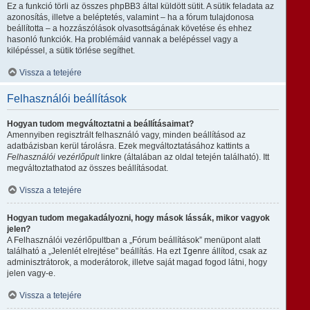
Ez a funkció törli az összes phpBB3 által küldött sütit. A sütik feladata az
azonosítás, illetve a beléptetés, valamint – ha a fórum tulajdonosa
beállította – a hozzászólások olvasottságának követése és ehhez
hasonló funkciók. Ha problémáid vannak a belépéssel vagy a
kilépéssel, a sütik törlése segíthet.
Vissza a tetejére
Felhasználói beállítások
Hogyan tudom megváltoztatni a beállításaimat?
Amennyiben regisztrált felhasználó vagy, minden beállításod az
adatbázisban kerül tárolásra. Ezek megváltoztatásához kattints a
Felhasználói vezérlőpult
linkre (általában az oldal tetején található). Itt
megváltoztathatod az összes beállításodat.
Vissza a tetejére
Hogyan tudom megakadályozni, hogy mások lássák, mikor vagyok
jelen?
A Felhasználói vezérlőpultban a „Fórum beállítások” menüpont alatt
található a „Jelenlét elrejtése” beállítás. Ha ezt
Igen
re állítod, csak az
adminisztrátorok, a moderátorok, illetve saját magad fogod látni, hogy
jelen vagy-e.
Vissza a tetejére