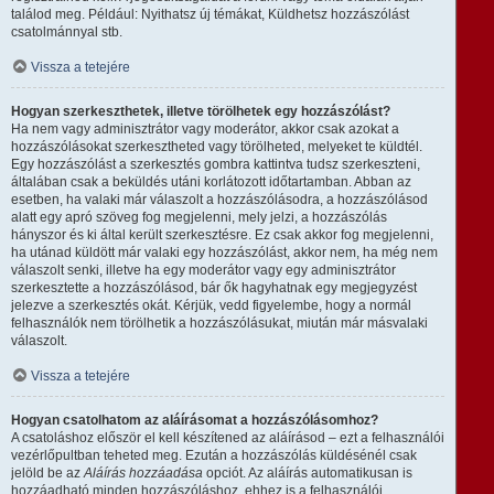
találod meg. Például: Nyithatsz új témákat, Küldhetsz hozzászólást
csatolmánnyal stb.
Vissza a tetejére
Hogyan szerkeszthetek, illetve törölhetek egy hozzászólást?
Ha nem vagy adminisztrátor vagy moderátor, akkor csak azokat a
hozzászólásokat szerkesztheted vagy törölheted, melyeket te küldtél.
Egy hozzászólást a szerkesztés gombra kattintva tudsz szerkeszteni,
általában csak a beküldés utáni korlátozott időtartamban. Abban az
esetben, ha valaki már válaszolt a hozzászólásodra, a hozzászólásod
alatt egy apró szöveg fog megjelenni, mely jelzi, a hozzászólás
hányszor és ki által került szerkesztésre. Ez csak akkor fog megjelenni,
ha utánad küldött már valaki egy hozzászólást, akkor nem, ha még nem
válaszolt senki, illetve ha egy moderátor vagy egy adminisztrátor
szerkesztette a hozzászólásod, bár ők hagyhatnak egy megjegyzést
jelezve a szerkesztés okát. Kérjük, vedd figyelembe, hogy a normál
felhasználók nem törölhetik a hozzászólásukat, miután már másvalaki
válaszolt.
Vissza a tetejére
Hogyan csatolhatom az aláírásomat a hozzászólásomhoz?
A csatoláshoz először el kell készítened az aláírásod – ezt a felhasználói
vezérlőpultban teheted meg. Ezután a hozzászólás küldésénél csak
jelöld be az
Aláírás hozzáadása
opciót. Az aláírás automatikusan is
hozzáadható minden hozzászóláshoz, ehhez is a felhasználói