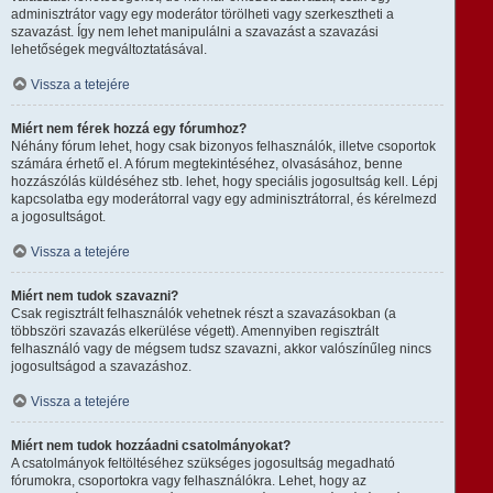
adminisztrátor vagy egy moderátor törölheti vagy szerkesztheti a
szavazást. Így nem lehet manipulálni a szavazást a szavazási
lehetőségek megváltoztatásával.
Vissza a tetejére
Miért nem férek hozzá egy fórumhoz?
Néhány fórum lehet, hogy csak bizonyos felhasználók, illetve csoportok
számára érhető el. A fórum megtekintéséhez, olvasásához, benne
hozzászólás küldéséhez stb. lehet, hogy speciális jogosultság kell. Lépj
kapcsolatba egy moderátorral vagy egy adminisztrátorral, és kérelmezd
a jogosultságot.
Vissza a tetejére
Miért nem tudok szavazni?
Csak regisztrált felhasználók vehetnek részt a szavazásokban (a
többszöri szavazás elkerülése végett). Amennyiben regisztrált
felhasználó vagy de mégsem tudsz szavazni, akkor valószínűleg nincs
jogosultságod a szavazáshoz.
Vissza a tetejére
Miért nem tudok hozzáadni csatolmányokat?
A csatolmányok feltöltéséhez szükséges jogosultság megadható
fórumokra, csoportokra vagy felhasználókra. Lehet, hogy az