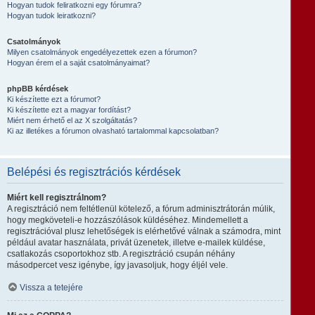
Hogyan tudok feliratkozni egy fórumra?
Hogyan tudok leiratkozni?
Csatolmányok
Milyen csatolmányok engedélyezettek ezen a fórumon?
Hogyan érem el a saját csatolmányaimat?
phpBB kérdések
Ki készítette ezt a fórumot?
Ki készítette ezt a magyar fordítást?
Miért nem érhető el az X szolgáltatás?
Ki az illetékes a fórumon olvasható tartalommal kapcsolatban?
Belépési és regisztrációs kérdések
Miért kell regisztrálnom?
A regisztráció nem feltétlenül kötelező, a fórum adminisztrátorán múlik,
hogy megköveteli-e hozzászólások küldéséhez. Mindemellett a
regisztrációval plusz lehetőségek is elérhetővé válnak a számodra, mint
például avatar használata, privát üzenetek, illetve e-mailek küldése,
csatlakozás csoportokhoz stb. A regisztráció csupán néhány
másodpercet vesz igénybe, így javasoljuk, hogy éljél vele.
Vissza a tetejére