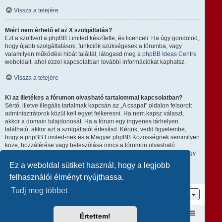
Vissza a tetejére
Miért nem érhető el az X szolgáltatás?
Ezt a szoftvert a phpBB Limited készítette, és licenceli. Ha úgy gondolod,
hogy újabb szolgáltatások, funkciók szükségesek a fórumba, vagy
valamilyen működési hibát találtál, látogasd meg a
phpBB Ideas Centre
weboldalt, ahol ezzel kapcsolatban további információkat kaphatsz.
Vissza a tetejére
Ki az illetékes a fórumon olvasható tartalommal kapcsolatban?
Sértő, illetve illegális tartalmak kapcsán az „A csapat” oldalon felsorolt
adminisztrátorok közül kell egyet felkeresni. Ha nem kapsz választ,
akkor a domain tulajdonosát. Ha a fórum egy ingyenes tárhelyen
található, akkor azt a szolgáltatót értesítsd. Kérjük, vedd figyelembe,
hogy a phpBB Limited-nek és a Magyar phpBB Közösségnek semmilyen
köze, hozzáférése vagy beleszólása nincs a fórumon olvasható
tartalomhoz, ezért nem tehető semmilyen módon felelőssé amiatt, hogy
ki mire használja ezt a fórumot.
Ez a weboldal sütiket használ, hogy a legjobb
felhasználói élményt nyújthassa.
Vissza a tetejére
Tudj meg többet
Ugrás
Fórum kezdőlap
A csapat
Taglista
Értettem!