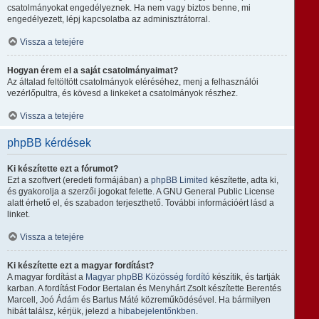
csatolmányokat engedélyeznek. Ha nem vagy biztos benne, mi
engedélyezett, lépj kapcsolatba az adminisztrátorral.
Vissza a tetejére
Hogyan érem el a saját csatolmányaimat?
Az általad feltöltött csatolmányok eléréséhez, menj a felhasználói
vezérlőpultra, és kövesd a linkeket a csatolmányok részhez.
Vissza a tetejére
phpBB kérdések
Ki készítette ezt a fórumot?
Ezt a szoftvert (eredeti formájában) a
phpBB Limited
készítette, adta ki,
és gyakorolja a szerzői jogokat felette. A GNU General Public License
alatt érhető el, és szabadon terjeszthető. További információért lásd a
linket.
Vissza a tetejére
Ki készítette ezt a magyar fordítást?
A magyar fordítást a
Magyar phpBB Közösség
fordító
készítik, és tartják
karban. A fordítást Fodor Bertalan és Menyhárt Zsolt készítette Berentés
Marcell, Joó Ádám és Bartus Máté közreműködésével. Ha bármilyen
hibát találsz, kérjük, jelezd a
hibabejelentőnkben
.