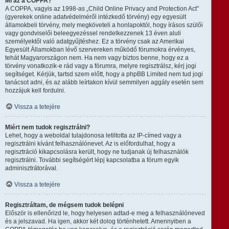
Mi az a COPPA?
A COPPA, vagyis az 1998-as „Child Online Privacy and Protection Act”
(gyerekek online adatvédelméről intézkedő törvény) egy egyesült
államokbeli törvény, mely megköveteli a honlapoktól, hogy írásos szülői
vagy gondviselői beleegyezéssel rendelkezzenek 13 éven aluli
személyektől való adatgyűjtéshez. Ez a törvény csak az Amerikai
Egyesült Államokban lévő szervereken működő fórumokra érvényes,
tehát Magyarországon nem. Ha nem vagy biztos benne, hogy ez a
törvény vonatkozik-e rád vagy a fórumra, melyre regisztrálsz, kérj jogi
segítséget. Kérjük, tartsd szem előtt, hogy a phpBB Limited nem tud jogi
tanácsot adni, és az alább leírtakon kívül semmilyen aggály esetén sem
hozzájuk kell fordulni.
Vissza a tetejére
Miért nem tudok regisztrálni?
Lehet, hogy a weboldal tulajdonosa letiltotta az IP-címed vagy a
regisztrálni kívánt felhasználónevet. Az is előfordulhat, hogy a
regisztráció kikapcsolásra került, hogy ne tudjanak új felhasználók
regisztrálni. További segítségért lépj kapcsolatba a fórum egyik
adminisztrátorával.
Vissza a tetejére
Regisztráltam, de mégsem tudok belépni
Először is ellenőrizd le, hogy helyesen adtad-e meg a felhasználóneved
és a jelszavad. Ha igen, akkor két dolog történhetett. Amennyiben a