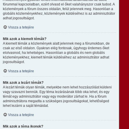
fórummal kapcsolatban, ezért olvasd el őket valahányszor csak tudod. A
közlemények a fórum összes oldalán, felül jelennek meg. Hasonlóan a
globális közleményekhez, közlemények küldéséhez is az adminisztrátor
adhat jogosultságot.
Vissza a tetejére
Mik azok a kiemelt témák?
A kiemelt témák a közlemények alatt jelennek meg a fórumokban, de
csak az első oldalon. Gyakran elég fontosak, úgyhogy érdemes őket
elolvasnod, ha lehetséges. Hasonlóan a globális és nem globális
közleményekhez, kiemelt témák küldéséhez az adminisztrátor adhat
jogosultságot.
Vissza a tetejére
Mik azok a lezárt témák?
A lezárt témák olyan témák, melyekbe nem lehet hozzászólást küldeni
vagy szavazni bennük. Egy téma lezárásának több oka lehet, és egy
témát egy adminisztrátor vagy egy moderátor zárhat le. Ha a fórum
adminisztrátora megadta a szükséges jogosultságokat, lehetőséged
lehet lezárni a saját témáidat.
Vissza a tetejére
Mik azok a téma ikonok?