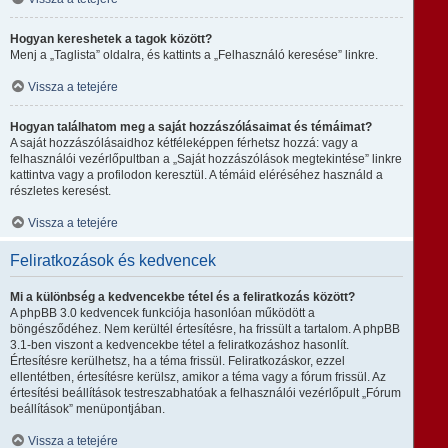
Hogyan kereshetek a tagok között?
Menj a „Taglista” oldalra, és kattints a „Felhasználó keresése” linkre.
Vissza a tetejére
Hogyan találhatom meg a saját hozzászólásaimat és témáimat?
A saját hozzászólásaidhoz kétféleképpen férhetsz hozzá: vagy a
felhasználói vezérlőpultban a „Saját hozzászólások megtekintése” linkre
kattintva vagy a profilodon keresztül. A témáid eléréséhez használd a
részletes keresést.
Vissza a tetejére
Feliratkozások és kedvencek
Mi a különbség a kedvencekbe tétel és a feliratkozás között?
A phpBB 3.0 kedvencek funkciója hasonlóan működött a
böngésződéhez. Nem kerültél értesítésre, ha frissült a tartalom. A phpBB
3.1-ben viszont a kedvencekbe tétel a feliratkozáshoz hasonlít.
Értesítésre kerülhetsz, ha a téma frissül. Feliratkozáskor, ezzel
ellentétben, értesítésre kerülsz, amikor a téma vagy a fórum frissül. Az
értesítési beállítások testreszabhatóak a felhasználói vezérlőpult „Fórum
beállítások” menüpontjában.
Vissza a tetejére