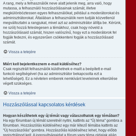
A rang, mely a felhasználók neve alatt jelenik meg, arra való, hogy
mutassa, a felhasználó hozzászólásainak számát, illetve
megkülönböztessen egyes felhasználókat, például a moderátorokat és
adminisztrátorokat. Általában a felhasználók nem tudják közvetlenül
megváltoztatni a rangjukat, mivel azt az adminisztrátor állítja be. Kérünk,
ne szólj hozzá feleslegesen a témákhoz, csak hogy növeld a
hozzászólásaid számát, hiszen valószínű, hogy ezt a moderátorok fel
fogják fedezni, és egyszerűen csökkenteni fogják a hozzászólásaid
számát.
Vissza a tetejére
Miért kell bejelentkeznem e-mail küldéséhez?
Csak regisztrált felhasználók küldhetnek e-mailt a beépített e-mail
funkció segítségével (ha az adminisztrátor bekapcsolta ezt a
lehetőséget). Ez a névtelen emberek nemkívánt leveleinek elkerülése
végett szükséges.
Vissza a tetejére
Hozzászólással kapcsolatos kérdések
Hogyan készíthetek egy új témát vagy válaszolhatok egy témában?
Ha egy fórumban új témát szeretnél nyitni, kattints az "Új téma" gombra a
fórumban. Hozzászólás küldéséhez egy már létező témába kattints az
"Új hozzászólás" gombra. Hozzászólás küldéséhez lehet, hogy előbb
regisztrálnod kell. A jogosultságaidat a fórum vagy téma oldalak alján