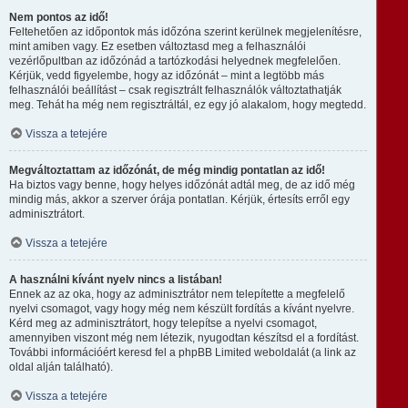
Nem pontos az idő!
Feltehetően az időpontok más időzóna szerint kerülnek megjelenítésre,
mint amiben vagy. Ez esetben változtasd meg a felhasználói
vezérlőpultban az időzónád a tartózkodási helyednek megfelelően.
Kérjük, vedd figyelembe, hogy az időzónát – mint a legtöbb más
felhasználói beállítást – csak regisztrált felhasználók változtathatják
meg. Tehát ha még nem regisztráltál, ez egy jó alakalom, hogy megtedd.
Vissza a tetejére
Megváltoztattam az időzónát, de még mindig pontatlan az idő!
Ha biztos vagy benne, hogy helyes időzónát adtál meg, de az idő még
mindig más, akkor a szerver órája pontatlan. Kérjük, értesíts erről egy
adminisztrátort.
Vissza a tetejére
A használni kívánt nyelv nincs a listában!
Ennek az az oka, hogy az adminisztrátor nem telepítette a megfelelő
nyelvi csomagot, vagy hogy még nem készült fordítás a kívánt nyelvre.
Kérd meg az adminisztrátort, hogy telepítse a nyelvi csomagot,
amennyiben viszont még nem létezik, nyugodtan készítsd el a fordítást.
További információért keresd fel a phpBB Limited weboldalát (a link az
oldal alján található).
Vissza a tetejére