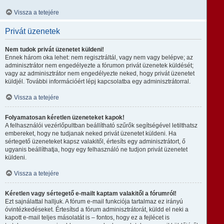
Vissza a tetejére
Privát üzenetek
Nem tudok privát üzenetet küldeni!
Ennek három oka lehet: nem regisztráltál, vagy nem vagy belépve; az
adminisztrátor nem engedélyezte a fórumon privát üzenetek küldését;
vagy az adminisztrátor nem engedélyezte neked, hogy privát üzenetet
küldjél. További információért lépj kapcsolatba egy adminisztrátorral.
Vissza a tetejére
Folyamatosan kéretlen üzeneteket kapok!
A felhasználói vezérlőpultban beállítható szűrők segítségével letilthatsz
embereket, hogy ne tudjanak neked privát üzenetet küldeni. Ha
sértegető üzeneteket kapsz valakitől, értesíts egy adminisztrátort, ő
ugyanis beállíthatja, hogy egy felhasználó ne tudjon privát üzenetet
küldeni.
Vissza a tetejére
Kéretlen vagy sértegető e-mailt kaptam valakitől a fórumról!
Ezt sajnálattal halljuk. A fórum e-mail funkciója tartalmaz ez irányú
óvintézkedéseket. Értesítsd a fórum adminisztrátorát, küldd el neki a
kapott e-mail teljes másolatát is – fontos, hogy ez a fejlécet is