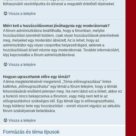
felhasználói vezérlőpultra és kövesd a maguktól értetődő lépéseket.
Vissza a tetejére
Miért kell a hozzászólásomat jóváhagynia egy moderátornak?
A fórum adminisztrátora beállíthatta, hogy a fórumban, melybe
hozzászólást szeretnél küldeni, csak olyan hozzászólások jelenhetnek
meg, melyeket egy moderátor átnézett. Az is lehet, hogy az
adminisztrátor egy olyan csoportba helyezett téged, akiknek a
hozzászólásait át kell néznie egy moderátornak. További információért,
lépj kapcsolatba a fórum adminisztrátorával.
Vissza a tetejére
Hogyan ugraszthatok előre egy témát?
A téma megtekintésénél megjelenő „Téma előreugrasztása” linkre
kattintva „előreugraszthatsz” egy témát a fórum tetejére, hogy a témák
felsorolásánál elsőként jelenjen meg. Ha nem látod ezt a linket, akkor ez
a funkció nincs bekapcsolva a fórumon, vagy még nem telt le az
előugrasztáshoz szükséges idő. Egy témát úgy is előreugraszthatsz,
hogy küldesz bele egy hozzászólást – ennél viszont vigyázz az aktuális
fórum szabályainak betartására.
Vissza a tetejére
Formázás és téma típusok