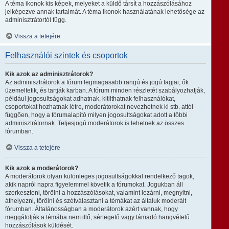
A téma ikonok kis képek, melyeket a küldő társít a hozzászólásához
jelképezve annak tartalmát. A téma ikonok használatának lehetősége az
adminisztrátortól függ.
Vissza a tetejére
Felhasználói szintek és csoportok
Kik azok az adminisztrátorok?
Az adminisztrátorok a fórum legmagasabb rangú és jogú tagjai, ők
üzemeltetik, és tartják karban. A fórum minden részletét szabályozhatják,
például jogosultságokat adhatnak, kitilthatnak felhasználókat,
csoportokat hozhatnak létre, moderátorokat nevezhetnek ki stb. attól
függően, hogy a fórumalapító milyen jogosultságokat adott a többi
adminisztrátornak. Teljesjogú moderátorok is lehetnek az összes
fórumban.
Vissza a tetejére
Kik azok a moderátorok?
A moderátorok olyan különleges jogosultságokkal rendelkező tagok,
akik napról napra figyelemmel követik a fórumokat. Jogukban áll
szerkeszteni, törölni a hozzászólásokat, valamint lezárni, megnyitni,
áthelyezni, törölni és szétválasztani a témákat az általuk moderált
fórumban. Általánosságban a moderátorok azért vannak, hogy
meggátolják a témába nem illő, sértegető vagy támadó hangvételű
hozzászólások küldését.