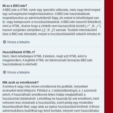
Mi az a BBCode?
A BBCode a HTML nyelv egy speciális változata, mely nagy teret enged
egy szövegrészlet megformázásához. A BBCode használatának
engedélyezése az adminisztrátortól függ, de neked is lehetőséged van
ki- vagy bekapcsolni a hozzászólásaidnál. A BBCode hasonló felépítésű,
mint a HTML, kivéve hogy a címkék nem kacsacsőrök között („<” , ill. „>”),
hanem szögletes zárójelben („[”, ill. „]”) vannak. További információért
lásd a BBCode útmutatót, melyet a hozzászólásküldő oldalról érhetsz el.
Vissza a tetejére
Használhatok HTML-t?
Nem. Nem lehetséges HTML-t küldeni, majd azt HTML-ként is
megjeleníteni. A legtöbb HTML-lel létrehozható formázás BBCode
használatával is elérhető.
Vissza a tetejére
Mik azok az emotikonok?
A smiley-k vagy más néven emotikonok kis grafikák, melyekkel
érzéseket lehet kifejezni. Például a :) vidámot/boldogot, a :( szomorút
jelent. A használható emotikonok teljes listája megtalálható a
hozzászólás küldésénél. Lehetőleg ne használj túl sok emotikont, mert
nehezen lesz olvasható a hozzászólás, ezért pedig egy moderátor
kiszerkesztheti őket, vagy akár az egész hozzászólást törölheti. A fórum
adminisztrátora beállíthat egy felső korlátot, melynél nem használhatsz