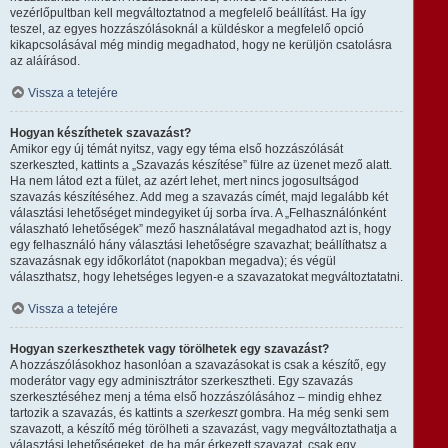
vezérlőpultban kell megváltoztatnod a megfelelő beállítást. Ha így
teszel, az egyes hozzászólásoknál a küldéskor a megfelelő opció
kikapcsolásával még mindig megadhatod, hogy ne kerüljön csatolásra
az aláírásod.
Vissza a tetejére
Hogyan készíthetek szavazást?
Amikor egy új témát nyitsz, vagy egy téma első hozzászólását
szerkeszted, kattints a „Szavazás készítése” fülre az üzenet mező alatt.
Ha nem látod ezt a fület, az azért lehet, mert nincs jogosultságod
szavazás készítéséhez. Add meg a szavazás címét, majd legalább két
választási lehetőséget mindegyiket új sorba írva. A „Felhasználónként
válaszható lehetőségek” mező használatával megadhatod azt is, hogy
egy felhasználó hány választási lehetőségre szavazhat; beállíthatsz a
szavazásnak egy időkorlátot (napokban megadva); és végül
választhatsz, hogy lehetséges legyen-e a szavazatokat megváltoztatatni.
Vissza a tetejére
Hogyan szerkeszthetek vagy törölhetek egy szavazást?
A hozzászólásokhoz hasonlóan a szavazásokat is csak a készítő, egy
moderátor vagy egy adminisztrátor szerkesztheti. Egy szavazás
szerkesztéséhez menj a téma első hozzászólásához – mindig ehhez
tartozik a szavazás, és kattints a
szerkeszt
gombra. Ha még senki sem
szavazott, a készítő még törölheti a szavazást, vagy megváltoztathatja a
választási lehetőségeket, de ha már érkezett szavazat, csak egy