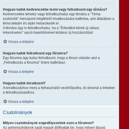
Hogyan tudok kedvencekbe tenni vagy feliratkozni egy témára?
Kedvencekbe tehetsz vagy feliratkozhatsz egy témára a “Téma
eszközök” menüpont megfelelő hivatkozására kattintva, ami általában a
téma tetején és alján helyezkedik el.
A témára úgy is feliratkozhatsz, ha a “Értesítést kérek új válasz
érkezésekor” opció bejelölésével küldesz új hozzászólást.
Vissza a tetejére
Hogyan tudok feliratkozni egy fórumra?
Egy fórumra úgy tudsz feliratkozni, hogy a fórum oldalán alul a
„Feliratkozás a fórumra” linkre kattintasz.
Vissza a tetejére
Hogyan tudok leiratkozni?
A leiratkozáshoz menj a felhasználói vezérlőpultra, és kövesd a linkeket
a feliratkozásaidhoz.
Vissza a tetejére
Csatolmányok
Milyen csatolmányok engedélyezettek ezen a fórumon?
Az adminisztrátorok saját maguk állíthatják be, hogy milyen típusú