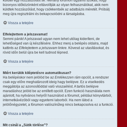
küldtél egy hozzászólást se. Néhány fórumon ugyanis szokás, hogy
bizonyos időközönként eltávolítják az olyan felhasználókat, akik nem
küldtek hozzászólást, hogy csökkentsék az adatbázis méretét. Próbálj
meg újra regisztrálni és bekapcsolódni a társalgásba.
Vissza a tetejére
Elfelejtettem a jelszavamat!
Semmi pánik! A jelszavad ugyan nem lehet utólag kideríteni, de
lehetőséged van új készítésére. Ehhez menj a belépés oldalra, majd
kattints az
Elfelejtettem a jelszavam
linkre. Kövesd az utasításokat, és
rövid időn belül újra be kell tudnod lépned.
Vissza a tetejére
Miért kerülök kiléptetésre automatikusan?
Ha belépéskor nem jelölöd be az
Emlékezzen rám
opciót, a rendszer
csak egy előre meghatározott ideig hagy belépve. Ez a viselkedés
meggátolja az azonosítóddal való visszaélést. A tartós belépve
maradáshoz jelöld be az említett opciót. Ezen funkció használata nem
ajánlott, ha nyilvános helyről használod a fórumot, például könyvtárból,
internetkávézóból vagy egyetemi laborból. Ha nem látod a
jelölőnégyzetet, a fórumon valószínűleg nincs bekapcsolva ez a funkció.
Vissza a tetejére
Mit csinál a „Sütik törlése”?