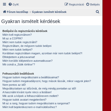
GyIK
Regisztráció
Belépés
K
Fórum kezdőlap
Gyakran ismételt kérdések
e
Gyakran ismételt kérdések
r
e
Belépési és regisztrációs kérdések
Miért kell regisztrálnom?
s
Mi az a COPPA?
é
Miért nem tudok regisztrálni?
Regisztráltam, de mégsem tudok belépni
s
Miért nem tudok belépni?
Korábban regisztráltam magam, azonban már nem tudok belépni?!
Elfelejtettem a jelszavamat!
Miért kerülök kiléptetésre automatikusan?
Mit csinál a „Sütik törlése”?
Felhasználói beállítások
Hogyan tudom megváltoztatni a beállításaimat?
Hogyan tudom megakadályozni, hogy mások lássák, mikor vagyok jelen?
Nem pontos az idő!
Megváltoztattam az időzónát, de még mindig pontatlan az idő!
A használni kívánt nyelv nincs a listában!
Mik azok a képek a felhasználónevem mellett?
Hogyan tudok avatart megjeleníteni?
Mi az a rang, hogyan tudom megváltoztatni a rangomat?
Miért kell bejelentkeznem e-mail küldéséhez?