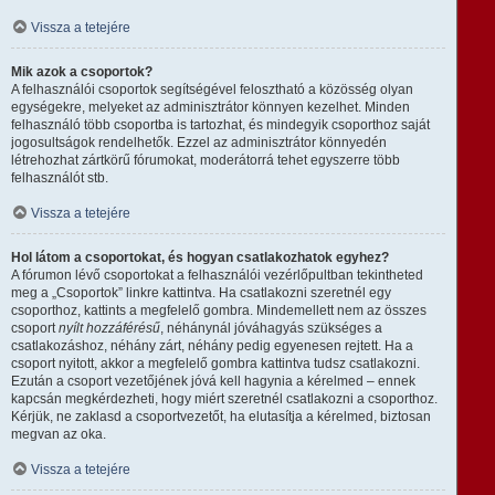
Vissza a tetejére
Mik azok a csoportok?
A felhasználói csoportok segítségével felosztható a közösség olyan
egységekre, melyeket az adminisztrátor könnyen kezelhet. Minden
felhasználó több csoportba is tartozhat, és mindegyik csoporthoz saját
jogosultságok rendelhetők. Ezzel az adminisztrátor könnyedén
létrehozhat zártkörű fórumokat, moderátorrá tehet egyszerre több
felhasználót stb.
Vissza a tetejére
Hol látom a csoportokat, és hogyan csatlakozhatok egyhez?
A fórumon lévő csoportokat a felhasználói vezérlőpultban tekintheted
meg a „Csoportok” linkre kattintva. Ha csatlakozni szeretnél egy
csoporthoz, kattints a megfelelő gombra. Mindemellett nem az összes
csoport
nyílt hozzáférésű
, néhánynál jóváhagyás szükséges a
csatlakozáshoz, néhány zárt, néhány pedig egyenesen rejtett. Ha a
csoport nyitott, akkor a megfelelő gombra kattintva tudsz csatlakozni.
Ezután a csoport vezetőjének jóvá kell hagynia a kérelmed – ennek
kapcsán megkérdezheti, hogy miért szeretnél csatlakozni a csoporthoz.
Kérjük, ne zaklasd a csoportvezetőt, ha elutasítja a kérelmed, biztosan
megvan az oka.
Vissza a tetejére