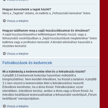
Hogyan kereshetek a tagok között?
Menj a „Taglista” oldalra, és kattints a „Felhasználó keresése” linkre.
Vissza a tetejére
Hogyan találhatom meg a saját hozzászólásaimat és témáimat?
A saját hozzászólásaidhoz kétféleképpen férhetsz hozzá: vagy a
felhasználói vezérlőpultban a „Saját hozzászólások megtekintése” linkre
kattintva vagy a profilodon keresztül. A témáid eléréséhez használd a
részletes keresést.
Vissza a tetejére
Feliratkozások és kedvencek
Mi a különbség a kedvencekbe tétel és a feliratkozás között?
A phpBB 3.0 kedvencek funkciója hasonlóan működött a
böngésződéhez. Nem kerültél értesítésre, ha frissült a tartalom. A phpBB
3.1-ben viszont a kedvencekbe tétel a feliratkozáshoz hasonlít.
Értesítésre kerülhetsz, ha a téma frissül. Feliratkozáskor, ezzel
ellentétben, értesítésre kerülsz, amikor a téma vagy a fórum frissül. Az
értesítési beállítások testreszabhatóak a felhasználói vezérlőpult „Fórum
beállítások” menüpontjában.
Vissza a tetejére