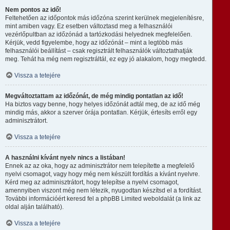
Nem pontos az idő!
Feltehetően az időpontok más időzóna szerint kerülnek megjelenítésre,
mint amiben vagy. Ez esetben változtasd meg a felhasználói
vezérlőpultban az időzónád a tartózkodási helyednek megfelelően.
Kérjük, vedd figyelembe, hogy az időzónát – mint a legtöbb más
felhasználói beállítást – csak regisztrált felhasználók változtathatják
meg. Tehát ha még nem regisztráltál, ez egy jó alakalom, hogy megtedd.
Vissza a tetejére
Megváltoztattam az időzónát, de még mindig pontatlan az idő!
Ha biztos vagy benne, hogy helyes időzónát adtál meg, de az idő még
mindig más, akkor a szerver órája pontatlan. Kérjük, értesíts erről egy
adminisztrátort.
Vissza a tetejére
A használni kívánt nyelv nincs a listában!
Ennek az az oka, hogy az adminisztrátor nem telepítette a megfelelő
nyelvi csomagot, vagy hogy még nem készült fordítás a kívánt nyelvre.
Kérd meg az adminisztrátort, hogy telepítse a nyelvi csomagot,
amennyiben viszont még nem létezik, nyugodtan készítsd el a fordítást.
További információért keresd fel a phpBB Limited weboldalát (a link az
oldal alján található).
Vissza a tetejére