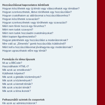
Hozzászólással kapcsolatos kérdések
Hogyan készíthetek egy új témát vagy válaszolhatok egy témában?
Hogyan szerkeszthetek, illetve törölhetek egy hozzászólást?
Hogyan csatolhatom az aláírásomat a hozzászólásomhoz?
Hogyan készíthetek szavazást?
Hogyan szerkeszthetek vagy törölhetek egy szavazást?
Miért nem férek hozzá egy fórumhoz?
Miért nem tudok szavazni?
Miért nem tudok hozzáadni csatolmányokat?
Miért kaptam figyelmeztetést?
Hogyan jelenthetek egy hozzászólást a moderátoroknak?
Mire való az „Elmentés” gomb hozzászólás küldésénél?
Miért kell a hozzászólásomat jóváhagynia egy moderátornak?
Hogyan ugraszthatok előre egy témát?
Formázás és téma típusok
Mi az a BBCode?
Használhatok HTML-t?
Mik azok az emotikonok?
Küldhetek képeket?
Mik azok a globális közlemények?
Mik azok a közlemények?
Mik azok a kiemelt témák?
Mik azok a lezárt témák?
Mik azok a téma ikonok?
Felhasználói szintek és csoportok
Kik azok az adminisztrátorok?