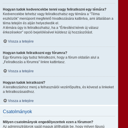
Hogyan tudok kedvencekbe tenni vagy feliratkozni egy témára?
Kedvencekbe tehetsz vagy feliratkozhatsz egy témára a “Téma
eszközök” menüpont megfelelő hivatkozására kattintva, ami általában a
téma tetején és alján helyezkedik el.
A témára úgy is feliratkozhatsz, ha a “Értesítést kérek új válasz
érkezésekor” opció bejelölésével küldesz új hozzászólást.
Vissza a tetejére
Hogyan tudok feliratkozni egy fórumra?
Egy fórumra úgy tudsz feliratkozni, hogy a fórum oldalán alul a
„Feliratkozás a fórumra” linkre kattintasz.
Vissza a tetejére
Hogyan tudok leiratkozni?
A leiratkozáshoz menj a felhasználói vezérlőpultra, és kövesd a linkeket
a feliratkozásaidhoz.
Vissza a tetejére
Csatolmányok
Milyen csatolmányok engedélyezettek ezen a fórumon?
Az adminisztrátorok saját maguk állíthatják be, hogy milyen típusú