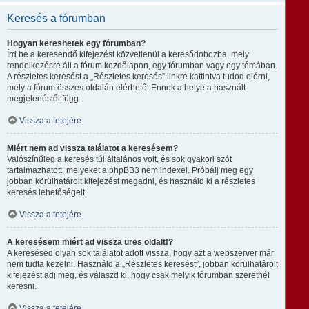
Keresés a fórumban
Hogyan kereshetek egy fórumban?
Írd be a keresendő kifejezést közvetlenül a keresődobozba, mely
rendelkezésre áll a fórum kezdőlapon, egy fórumban vagy egy témában.
A részletes keresést a „Részletes keresés” linkre kattintva tudod elérni,
mely a fórum összes oldalán elérhető. Ennek a helye a használt
megjelenéstől függ.
Vissza a tetejére
Miért nem ad vissza találatot a keresésem?
Valószínűleg a keresés túl általános volt, és sok gyakori szót
tartalmazhatott, melyeket a phpBB3 nem indexel. Próbálj meg egy
jobban körülhatárolt kifejezést megadni, és használd ki a részletes
keresés lehetőségeit.
Vissza a tetejére
A keresésem miért ad vissza üres oldalt!?
A keresésed olyan sok találatot adott vissza, hogy azt a webszerver már
nem tudta kezelni. Használd a „Részletes keresést”, jobban körülhatárolt
kifejezést adj meg, és válaszd ki, hogy csak melyik fórumban szeretnél
keresni.
Vissza a tetejére