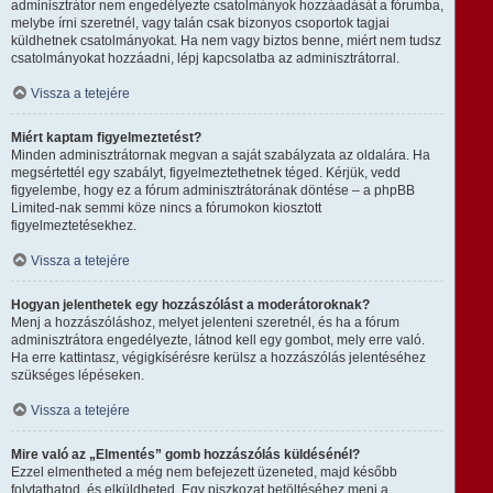
adminisztrátor nem engedélyezte csatolmányok hozzáadását a fórumba,
melybe írni szeretnél, vagy talán csak bizonyos csoportok tagjai
küldhetnek csatolmányokat. Ha nem vagy biztos benne, miért nem tudsz
csatolmányokat hozzáadni, lépj kapcsolatba az adminisztrátorral.
Vissza a tetejére
Miért kaptam figyelmeztetést?
Minden adminisztrátornak megvan a saját szabályzata az oldalára. Ha
megsértettél egy szabályt, figyelmeztethetnek téged. Kérjük, vedd
figyelembe, hogy ez a fórum adminisztrátorának döntése – a phpBB
Limited-nak semmi köze nincs a fórumokon kiosztott
figyelmeztetésekhez.
Vissza a tetejére
Hogyan jelenthetek egy hozzászólást a moderátoroknak?
Menj a hozzászóláshoz, melyet jelenteni szeretnél, és ha a fórum
adminisztrátora engedélyezte, látnod kell egy gombot, mely erre való.
Ha erre kattintasz, végigkísérésre kerülsz a hozzászólás jelentéséhez
szükséges lépéseken.
Vissza a tetejére
Mire való az „Elmentés” gomb hozzászólás küldésénél?
Ezzel elmentheted a még nem befejezett üzeneted, majd később
folytathatod, és elküldheted. Egy piszkozat betöltéséhez menj a