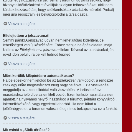
küldtél egy hozzászólást se. Néhány fórumon ugyanis szokás, hogy
bizonyos időközönként eltávolítják az olyan felhasználókat, akik nem
küldtek hozzászólást, hogy csökkentsék az adatbázis méretét. Próbálj
meg újra regisztrálni és bekapcsolódni a társalgásba.
Vissza a tetejére
Elfelejtettem a jelszavamat!
Semmi pánik! A jelszavad ugyan nem lehet utólag kideríteni, de
lehetőséged van új készítésére. Ehhez menj a belépés oldalra, majd
kattints az
Elfelejtettem a jelszavam
linkre. Kövesd az utasításokat, és
rövid időn belül újra be kell tudnod lépned.
Vissza a tetejére
Miért kerülök kiléptetésre automatikusan?
Ha belépéskor nem jelölöd be az
Emlékezzen rám
opciót, a rendszer
csak egy előre meghatározott ideig hagy belépve. Ez a viselkedés
meggátolja az azonosítóddal való visszaélést. A tartós belépve
maradáshoz jelöld be az említett opciót. Ezen funkció használata nem
ajánlott, ha nyilvános helyről használod a fórumot, például könyvtárból,
internetkávézóból vagy egyetemi laborból. Ha nem látod a
jelölőnégyzetet, a fórumon valószínűleg nincs bekapcsolva ez a funkció.
Vissza a tetejére
Mit csinál a „Sütik törlése”?