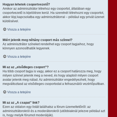
Hogyan lehetek csoportvezető?
Amikor az adminisztrátor létrehoz egy csoportot, általában egy
csoportvezető is kijelölésre kerül. Ha szeretnél létrehozni egy csoportot,
akkor lépj kapcsolatba egy adminisztrátorral – például egy privát üzenet
küldésével.
Vissza a tetejére
Miért jelenik meg néhány csoport más színnel?
Az adminisztrátor színeket rendelhet egy csoport tagjaihoz, hogy
könnyen azonosíthatók legyenek.
Vissza a tetejére
Mi az az „elsődleges csoport”?
Ha több csoport tagja is vagy, akkor ez a csoport határozza meg, hogy
milyen színnel jelenik meg a neved, és hogy alapból milyen csoport
avatar jelenik meg nálad. Az adminisztrátor engedélyezheti, hogy
megváltoztasd az elsődleges csoportodat a felhasználói vezérlőpultban.
Vissza a tetejére
Mi az az „A csapat” link?
Ezen az oldalon egy listát találhatsz a fórum üzemeltetőiről: az
adminisztrátorokról és a moderátorokról (utóbbiaknál jelezve például azt
is, hogy melyik fórumot moderálják).