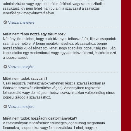
adminisztrátor vagy egy moderátor törölheti vagy szerkesztheti a
szavazást. Így nem lehet manipulálni a szavazást a szavazási
lehetőségek megváltoztatásával.
Vissza a tetejére
Miért nem férek hozzá egy fórumhoz?
Néhány fórum lehet, hogy csak bizonyos felhasználók, illetve csoportok
számára érhető el. A fórum megtekintéséhez, olvasásához, benne
hozzászólás küldéséhez stb. lehet, hogy speciális jogosultság kell. Lépj
kapcsolatba egy moderátorral vagy egy adminisztrátorral, és kérelmezd
a jogosultságot.
Vissza a tetejére
Miért nem tudok szavazni?
Csak regisztrált felhasználók vehetnek részt a szavazásokban (a
többszöri szavazás elkerülése végett). Amennyiben regisztrált
felhasználó vagy de mégsem tudsz szavazni, akkor valószínűleg nincs
jogosultságod a szavazáshoz.
Vissza a tetejére
Miért nem tudok hozzáadni csatolmányokat?
A csatolmányok feltöltéséhez szükséges jogosultság megadható
fórumokra, csoportokra vagy felhasználókra. Lehet, hogy az