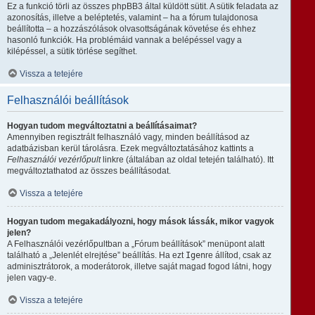
Ez a funkció törli az összes phpBB3 által küldött sütit. A sütik feladata az
azonosítás, illetve a beléptetés, valamint – ha a fórum tulajdonosa
beállította – a hozzászólások olvasottságának követése és ehhez
hasonló funkciók. Ha problémáid vannak a belépéssel vagy a
kilépéssel, a sütik törlése segíthet.
Vissza a tetejére
Felhasználói beállítások
Hogyan tudom megváltoztatni a beállításaimat?
Amennyiben regisztrált felhasználó vagy, minden beállításod az
adatbázisban kerül tárolásra. Ezek megváltoztatásához kattints a
Felhasználói vezérlőpult
linkre (általában az oldal tetején található). Itt
megváltoztathatod az összes beállításodat.
Vissza a tetejére
Hogyan tudom megakadályozni, hogy mások lássák, mikor vagyok
jelen?
A Felhasználói vezérlőpultban a „Fórum beállítások” menüpont alatt
található a „Jelenlét elrejtése” beállítás. Ha ezt
Igen
re állítod, csak az
adminisztrátorok, a moderátorok, illetve saját magad fogod látni, hogy
jelen vagy-e.
Vissza a tetejére