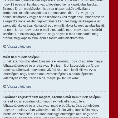
COPPA-támogatás be van kapcsolva, és a regisztráció során megadtad,
hogy 13 évesnél fiatalabb vagy, követned kell a kapott utasításokat.
Számos fórum megköveteli, hogy az új azonosítók aktiválásra
kerüljenek, mielőtt használatba lehetne venni őket. Ezt vagy egy
adminisztrátornak vagy a felhasználónak kell megtennie. Mindenesetre
a regisztrációnál elvileg tájékoztatásra kerültél, hogy szükséges-e az
azonosító aktiválása. Ha kaptál egy e-mailt, akkor kövesd az utasításait,
ha nem, lehet, hogy rossz e-mail címet adtál meg, vagy a spamszűrőd
kiszűrte. Ha biztos vagy benne, hogy helyes e-mail címet adtál meg,
próbálj meg kapcsolatba lépni a fórum adminisztrátorával.
Vissza a tetejére
Miért nem tudok belépni?
Ennek számos oka lehet. Először is ellenőrizd, hogy jól adtad-e meg a
felhasználóneved és a jelszavad. Ha igen, lépj kapcsolatba a fórum
adminisztrátorával, hogy meggyőződj róla, nem lettél kitiltva. Az is
lehetséges, hogy a weboldal üzemeltetőjének oldalán lépett fel
valamilyen konfigurációs hiba, melyet javítaniuk kéne.
Vissza a tetejére
Korábban regisztráltam magam, azonban már nem tudok belépni?!
Keresd elő a regisztrációkor kapott e-mailt, ellenőrizd le a
felhasználóneved és a jelszavad, majd próbálkozz újra. Lehetséges,
hogy az adminisztrátor valamilyen okból kifolyólag inaktiválta, vagy
törölte az azonosítód. Ez utóbbinak egy lehetséges oka, hogy nem