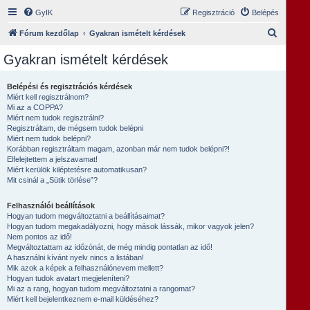
GyIK
Regisztráció
Belépés
K
Fórum kezdőlap
Gyakran ismételt kérdések
e
Gyakran ismételt kérdések
r
e
Belépési és regisztrációs kérdések
Miért kell regisztrálnom?
s
Mi az a COPPA?
é
Miért nem tudok regisztrálni?
Regisztráltam, de mégsem tudok belépni
s
Miért nem tudok belépni?
Korábban regisztráltam magam, azonban már nem tudok belépni?!
Elfelejtettem a jelszavamat!
Miért kerülök kiléptetésre automatikusan?
Mit csinál a „Sütik törlése”?
Felhasználói beállítások
Hogyan tudom megváltoztatni a beállításaimat?
Hogyan tudom megakadályozni, hogy mások lássák, mikor vagyok jelen?
Nem pontos az idő!
Megváltoztattam az időzónát, de még mindig pontatlan az idő!
A használni kívánt nyelv nincs a listában!
Mik azok a képek a felhasználónevem mellett?
Hogyan tudok avatart megjeleníteni?
Mi az a rang, hogyan tudom megváltoztatni a rangomat?
Miért kell bejelentkeznem e-mail küldéséhez?