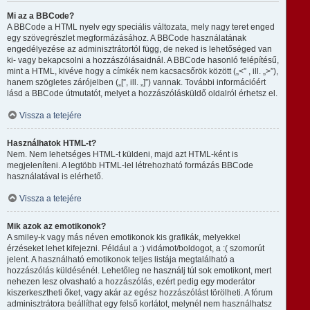
Mi az a BBCode?
A BBCode a HTML nyelv egy speciális változata, mely nagy teret enged
egy szövegrészlet megformázásához. A BBCode használatának
engedélyezése az adminisztrátortól függ, de neked is lehetőséged van
ki- vagy bekapcsolni a hozzászólásaidnál. A BBCode hasonló felépítésű,
mint a HTML, kivéve hogy a címkék nem kacsacsőrök között („<” , ill. „>”),
hanem szögletes zárójelben („[”, ill. „]”) vannak. További információért
lásd a BBCode útmutatót, melyet a hozzászólásküldő oldalról érhetsz el.
Vissza a tetejére
Használhatok HTML-t?
Nem. Nem lehetséges HTML-t küldeni, majd azt HTML-ként is
megjeleníteni. A legtöbb HTML-lel létrehozható formázás BBCode
használatával is elérhető.
Vissza a tetejére
Mik azok az emotikonok?
A smiley-k vagy más néven emotikonok kis grafikák, melyekkel
érzéseket lehet kifejezni. Például a :) vidámot/boldogot, a :( szomorút
jelent. A használható emotikonok teljes listája megtalálható a
hozzászólás küldésénél. Lehetőleg ne használj túl sok emotikont, mert
nehezen lesz olvasható a hozzászólás, ezért pedig egy moderátor
kiszerkesztheti őket, vagy akár az egész hozzászólást törölheti. A fórum
adminisztrátora beállíthat egy felső korlátot, melynél nem használhatsz