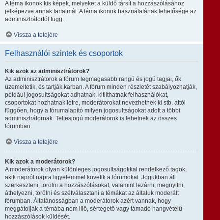
A téma ikonok kis képek, melyeket a küldő társít a hozzászólásához
jelképezve annak tartalmát. A téma ikonok használatának lehetősége az
adminisztrátortól függ.
Vissza a tetejére
Felhasználói szintek és csoportok
Kik azok az adminisztrátorok?
Az adminisztrátorok a fórum legmagasabb rangú és jogú tagjai, ők
üzemeltetik, és tartják karban. A fórum minden részletét szabályozhatják,
például jogosultságokat adhatnak, kitilthatnak felhasználókat,
csoportokat hozhatnak létre, moderátorokat nevezhetnek ki stb. attól
függően, hogy a fórumalapító milyen jogosultságokat adott a többi
adminisztrátornak. Teljesjogú moderátorok is lehetnek az összes
fórumban.
Vissza a tetejére
Kik azok a moderátorok?
A moderátorok olyan különleges jogosultságokkal rendelkező tagok,
akik napról napra figyelemmel követik a fórumokat. Jogukban áll
szerkeszteni, törölni a hozzászólásokat, valamint lezárni, megnyitni,
áthelyezni, törölni és szétválasztani a témákat az általuk moderált
fórumban. Általánosságban a moderátorok azért vannak, hogy
meggátolják a témába nem illő, sértegető vagy támadó hangvételű
hozzászólások küldését.