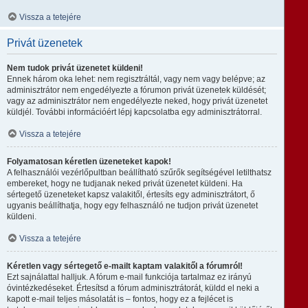
Vissza a tetejére
Privát üzenetek
Nem tudok privát üzenetet küldeni!
Ennek három oka lehet: nem regisztráltál, vagy nem vagy belépve; az
adminisztrátor nem engedélyezte a fórumon privát üzenetek küldését;
vagy az adminisztrátor nem engedélyezte neked, hogy privát üzenetet
küldjél. További információért lépj kapcsolatba egy adminisztrátorral.
Vissza a tetejére
Folyamatosan kéretlen üzeneteket kapok!
A felhasználói vezérlőpultban beállítható szűrők segítségével letilthatsz
embereket, hogy ne tudjanak neked privát üzenetet küldeni. Ha
sértegető üzeneteket kapsz valakitől, értesíts egy adminisztrátort, ő
ugyanis beállíthatja, hogy egy felhasználó ne tudjon privát üzenetet
küldeni.
Vissza a tetejére
Kéretlen vagy sértegető e-mailt kaptam valakitől a fórumról!
Ezt sajnálattal halljuk. A fórum e-mail funkciója tartalmaz ez irányú
óvintézkedéseket. Értesítsd a fórum adminisztrátorát, küldd el neki a
kapott e-mail teljes másolatát is – fontos, hogy ez a fejlécet is