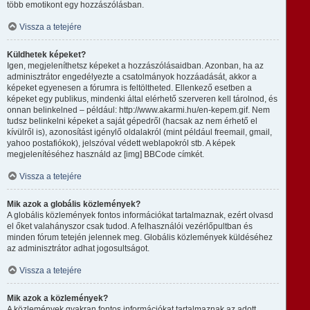
több emotikont egy hozzászólásban.
Vissza a tetejére
Küldhetek képeket?
Igen, megjeleníthetsz képeket a hozzászólásaidban. Azonban, ha az
adminisztrátor engedélyezte a csatolmányok hozzáadását, akkor a
képeket egyenesen a fórumra is feltöltheted. Ellenkező esetben a
képeket egy publikus, mindenki által elérhető szerveren kell tárolnod, és
onnan belinkelned – például: http://www.akarmi.hu/en-kepem.gif. Nem
tudsz belinkelni képeket a saját gépedről (hacsak az nem érhető el
kívülről is), azonosítást igénylő oldalakról (mint például freemail, gmail,
yahoo postafiókok), jelszóval védett weblapokról stb. A képek
megjelenítéséhez használd az [img] BBCode címkét.
Vissza a tetejére
Mik azok a globális közlemények?
A globális közlemények fontos információkat tartalmaznak, ezért olvasd
el őket valahányszor csak tudod. A felhasználói vezérlőpultban és
minden fórum tetején jelennek meg. Globális közlemények küldéséhez
az adminisztrátor adhat jogosultságot.
Vissza a tetejére
Mik azok a közlemények?
A közlemények gyakran fontos információkat tartalmaznak az adott