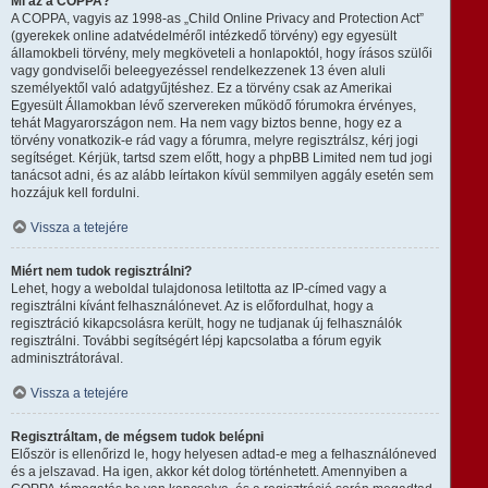
Mi az a COPPA?
A COPPA, vagyis az 1998-as „Child Online Privacy and Protection Act”
(gyerekek online adatvédelméről intézkedő törvény) egy egyesült
államokbeli törvény, mely megköveteli a honlapoktól, hogy írásos szülői
vagy gondviselői beleegyezéssel rendelkezzenek 13 éven aluli
személyektől való adatgyűjtéshez. Ez a törvény csak az Amerikai
Egyesült Államokban lévő szervereken működő fórumokra érvényes,
tehát Magyarországon nem. Ha nem vagy biztos benne, hogy ez a
törvény vonatkozik-e rád vagy a fórumra, melyre regisztrálsz, kérj jogi
segítséget. Kérjük, tartsd szem előtt, hogy a phpBB Limited nem tud jogi
tanácsot adni, és az alább leírtakon kívül semmilyen aggály esetén sem
hozzájuk kell fordulni.
Vissza a tetejére
Miért nem tudok regisztrálni?
Lehet, hogy a weboldal tulajdonosa letiltotta az IP-címed vagy a
regisztrálni kívánt felhasználónevet. Az is előfordulhat, hogy a
regisztráció kikapcsolásra került, hogy ne tudjanak új felhasználók
regisztrálni. További segítségért lépj kapcsolatba a fórum egyik
adminisztrátorával.
Vissza a tetejére
Regisztráltam, de mégsem tudok belépni
Először is ellenőrizd le, hogy helyesen adtad-e meg a felhasználóneved
és a jelszavad. Ha igen, akkor két dolog történhetett. Amennyiben a