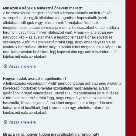
Mik azok a képek a felhasználónevem mellett?
A hozzászólások megtekintésénél a felhasználónév mellett két kép
szerepelhet. Az egyik általában a rangodhoz kapcsolódik (ezek
általában csillagok vagy más elemek formájában kerülnek
megjelenítésre, a számuk mutatja mennyi hozzászólást küldtél eddig a
fórumon, vagy hogy milyen státuszod van). A másik – általában egy
nagyobb kép – az avatar, mely a legtöbb felhasználónak egyedi és
személyes. A fórum adminisztrátorától függ, hogy engedélyezett-e az
avatarok használata, illetve milyen módot lehet megadni ezt a képet. Ha
nem tudsz avatart beállítani, lépj kapcsolatba egy adminisztrátorral, és
tájékozódj nála az okokról.
Vissza a tetejére
Hogyan tudok avatart megjeleníteni?
A felhasználói vezérlőpult “Profil” menüpontjában adhatsz meg avatart a
következő módokon: Gravatar szolgáltatás használatával, avatar
galériából történő választással, külső URL megadásával és feltöltéssel.
A fórum adminisztrátorától függ, hogy engedélyezett-e az avatarok
használta, illetve milyen módon lehet megadni ezt a képet. Ha nem
tudsz avatart beállítani, lépj kapcsolatba egy adminisztrátorral, és
tájékozódj nála az okokról.
Vissza a tetejére
Mi az a rang, hogyan tudom megváltoztatni a rangomat?