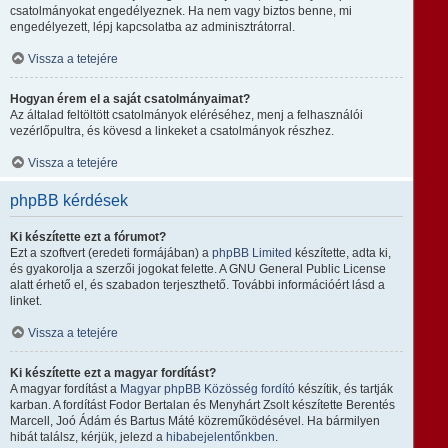
csatolmányokat engedélyeznek. Ha nem vagy biztos benne, mi
engedélyezett, lépj kapcsolatba az adminisztrátorral.
Vissza a tetejére
Hogyan érem el a saját csatolmányaimat?
Az általad feltöltött csatolmányok eléréséhez, menj a felhasználói
vezérlőpultra, és kövesd a linkeket a csatolmányok részhez.
Vissza a tetejére
phpBB kérdések
Ki készítette ezt a fórumot?
Ezt a szoftvert (eredeti formájában) a
phpBB Limited
készítette, adta ki,
és gyakorolja a szerzői jogokat felette. A GNU General Public License
alatt érhető el, és szabadon terjeszthető. További információért lásd a
linket.
Vissza a tetejére
Ki készítette ezt a magyar fordítást?
A magyar fordítást a
Magyar phpBB Közösség
fordító
készítik, és tartják
karban. A fordítást Fodor Bertalan és Menyhárt Zsolt készítette Berentés
Marcell, Joó Ádám és Bartus Máté közreműködésével. Ha bármilyen
hibát találsz, kérjük, jelezd a
hibabejelentőnkben
.