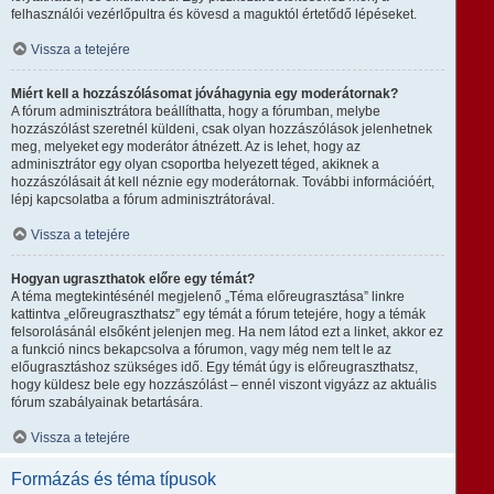
felhasználói vezérlőpultra és kövesd a maguktól értetődő lépéseket.
Vissza a tetejére
Miért kell a hozzászólásomat jóváhagynia egy moderátornak?
A fórum adminisztrátora beállíthatta, hogy a fórumban, melybe
hozzászólást szeretnél küldeni, csak olyan hozzászólások jelenhetnek
meg, melyeket egy moderátor átnézett. Az is lehet, hogy az
adminisztrátor egy olyan csoportba helyezett téged, akiknek a
hozzászólásait át kell néznie egy moderátornak. További információért,
lépj kapcsolatba a fórum adminisztrátorával.
Vissza a tetejére
Hogyan ugraszthatok előre egy témát?
A téma megtekintésénél megjelenő „Téma előreugrasztása” linkre
kattintva „előreugraszthatsz” egy témát a fórum tetejére, hogy a témák
felsorolásánál elsőként jelenjen meg. Ha nem látod ezt a linket, akkor ez
a funkció nincs bekapcsolva a fórumon, vagy még nem telt le az
előugrasztáshoz szükséges idő. Egy témát úgy is előreugraszthatsz,
hogy küldesz bele egy hozzászólást – ennél viszont vigyázz az aktuális
fórum szabályainak betartására.
Vissza a tetejére
Formázás és téma típusok