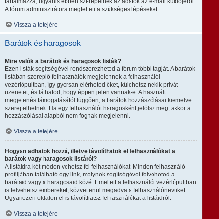
tartalmazza, ugyanis ebben szerepelnek az adatok az e-mail küldőjéről.
A fórum adminisztrátora megteheti a szükséges lépéseket.
Vissza a tetejére
Barátok és haragosok
Mire valók a barátok és haragosok listák?
Ezen listák segítségével rendszerezheted a fórum többi tagját. A barátok
listában szereplő felhasználók megjelennek a felhasználói
vezérlőpultban, így gyorsan elérheted őket, küldhetsz nekik privát
üzenetet, és láthatod, hogy éppen jelen vannak-e. A használt
megjelenés támogatásától függően, a barátok hozzászólásai kiemelve
szerepelhetnek. Ha egy felhasználót haragosként jelölsz meg, akkor a
hozzászólásai alapból nem fognak megjelenni.
Vissza a tetejére
Hogyan adhatok hozzá, illetve távolíthatok el felhasználókat a
barátok vagy haragosok listáról?
A listáidra két módon vehetsz fel felhasználókat. Minden felhasználó
profiljában található egy link, melynek segítségével felveheted a
barátaid vagy a haragosaid közé. Emellett a felhasználói vezérlőpultban
is felvehetsz embereket, közvetlenül megadva a felhasználónevüket.
Ugyanezen oldalon el is távolíthatsz felhasználókat a listáidról.
Vissza a tetejére