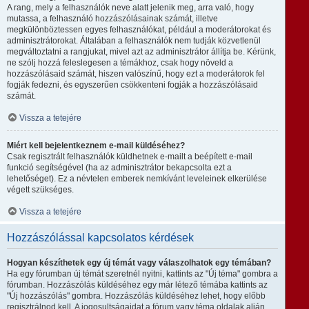
A rang, mely a felhasználók neve alatt jelenik meg, arra való, hogy
mutassa, a felhasználó hozzászólásainak számát, illetve
megkülönböztessen egyes felhasználókat, például a moderátorokat és
adminisztrátorokat. Általában a felhasználók nem tudják közvetlenül
megváltoztatni a rangjukat, mivel azt az adminisztrátor állítja be. Kérünk,
ne szólj hozzá feleslegesen a témákhoz, csak hogy növeld a
hozzászólásaid számát, hiszen valószínű, hogy ezt a moderátorok fel
fogják fedezni, és egyszerűen csökkenteni fogják a hozzászólásaid
számát.
Vissza a tetejére
Miért kell bejelentkeznem e-mail küldéséhez?
Csak regisztrált felhasználók küldhetnek e-mailt a beépített e-mail
funkció segítségével (ha az adminisztrátor bekapcsolta ezt a
lehetőséget). Ez a névtelen emberek nemkívánt leveleinek elkerülése
végett szükséges.
Vissza a tetejére
Hozzászólással kapcsolatos kérdések
Hogyan készíthetek egy új témát vagy válaszolhatok egy témában?
Ha egy fórumban új témát szeretnél nyitni, kattints az "Új téma" gombra a
fórumban. Hozzászólás küldéséhez egy már létező témába kattints az
"Új hozzászólás" gombra. Hozzászólás küldéséhez lehet, hogy előbb
regisztrálnod kell. A jogosultságaidat a fórum vagy téma oldalak alján