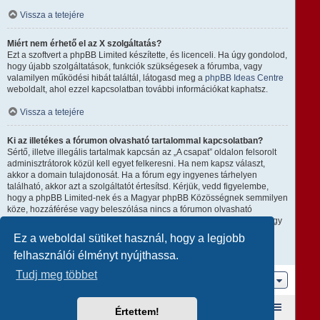
Vissza a tetejére
Miért nem érhető el az X szolgáltatás?
Ezt a szoftvert a phpBB Limited készítette, és licenceli. Ha úgy gondolod,
hogy újabb szolgáltatások, funkciók szükségesek a fórumba, vagy
valamilyen működési hibát találtál, látogasd meg a
phpBB Ideas Centre
weboldalt, ahol ezzel kapcsolatban további információkat kaphatsz.
Vissza a tetejére
Ki az illetékes a fórumon olvasható tartalommal kapcsolatban?
Sértő, illetve illegális tartalmak kapcsán az „A csapat” oldalon felsorolt
adminisztrátorok közül kell egyet felkeresni. Ha nem kapsz választ,
akkor a domain tulajdonosát. Ha a fórum egy ingyenes tárhelyen
található, akkor azt a szolgáltatót értesítsd. Kérjük, vedd figyelembe,
hogy a phpBB Limited-nek és a Magyar phpBB Közösségnek semmilyen
köze, hozzáférése vagy beleszólása nincs a fórumon olvasható
tartalomhoz, ezért nem tehető semmilyen módon felelőssé amiatt, hogy
ki mire használja ezt a fórumot.
Ez a weboldal sütiket használ, hogy a legjobb
felhasználói élményt nyújthassa.
Vissza a tetejére
Tudj meg többet
Ugrás
Fórum kezdőlap
A csapat
Taglista
Értettem!