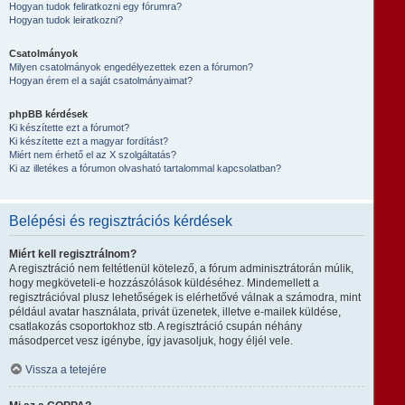
Hogyan tudok feliratkozni egy fórumra?
Hogyan tudok leiratkozni?
Csatolmányok
Milyen csatolmányok engedélyezettek ezen a fórumon?
Hogyan érem el a saját csatolmányaimat?
phpBB kérdések
Ki készítette ezt a fórumot?
Ki készítette ezt a magyar fordítást?
Miért nem érhető el az X szolgáltatás?
Ki az illetékes a fórumon olvasható tartalommal kapcsolatban?
Belépési és regisztrációs kérdések
Miért kell regisztrálnom?
A regisztráció nem feltétlenül kötelező, a fórum adminisztrátorán múlik,
hogy megköveteli-e hozzászólások küldéséhez. Mindemellett a
regisztrációval plusz lehetőségek is elérhetővé válnak a számodra, mint
például avatar használata, privát üzenetek, illetve e-mailek küldése,
csatlakozás csoportokhoz stb. A regisztráció csupán néhány
másodpercet vesz igénybe, így javasoljuk, hogy éljél vele.
Vissza a tetejére