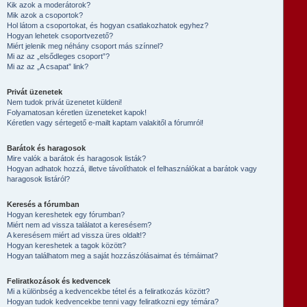
Kik azok a moderátorok?
Mik azok a csoportok?
Hol látom a csoportokat, és hogyan csatlakozhatok egyhez?
Hogyan lehetek csoportvezető?
Miért jelenik meg néhány csoport más színnel?
Mi az az „elsődleges csoport”?
Mi az az „A csapat” link?
Privát üzenetek
Nem tudok privát üzenetet küldeni!
Folyamatosan kéretlen üzeneteket kapok!
Kéretlen vagy sértegető e-mailt kaptam valakitől a fórumról!
Barátok és haragosok
Mire valók a barátok és haragosok listák?
Hogyan adhatok hozzá, illetve távolíthatok el felhasználókat a barátok vagy
haragosok listáról?
Keresés a fórumban
Hogyan kereshetek egy fórumban?
Miért nem ad vissza találatot a keresésem?
A keresésem miért ad vissza üres oldalt!?
Hogyan kereshetek a tagok között?
Hogyan találhatom meg a saját hozzászólásaimat és témáimat?
Feliratkozások és kedvencek
Mi a különbség a kedvencekbe tétel és a feliratkozás között?
Hogyan tudok kedvencekbe tenni vagy feliratkozni egy témára?