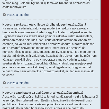
találod meg. Például: Nyithatsz új témákat, Küldhetsz hozzászólást
csatolmánnyal stb.
Vissza a tetejére
Hogyan szerkeszthetek, illetve törölhetek egy hozzászólást?
Ha nem vagy adminisztrátor vagy moderátor, akkor csak azokat a
hozzászólásokat szerkesztheted vagy törölheted, melyeket te küldtél.
Egy hozzászólást a szerkesztés gombra kattintva tudsz szerkeszteni,
általában csak a beküldés utáni korlátozott időtartamban. Abban az
esetben, ha valaki már válaszolt a hozzászólásodra, a hozzászólásod
alatt egy apró szöveg fog megjelenni, mely jelzi, a hozzászólás
hányszor és ki által került szerkesztésre. Ez csak akkor fog megjelenni,
ha utánad küldött már valaki egy hozzászólást, akkor nem, ha még nem
válaszolt senki, illetve ha egy moderátor vagy egy adminisztrátor
szerkesztette a hozzászólásod, bár ők hagyhatnak egy megjegyzést
jelezve a szerkesztés okát. Kérjük, vedd figyelembe, hogy a normál
felhasználók nem törölhetik a hozzászólásukat, miután már másvalaki
válaszolt.
Vissza a tetejére
Hogyan csatolhatom az aláírásomat a hozzászólásomhoz?
A csatoláshoz először el kell készítened az aláírásod – ezt a felhasználói
vezérlőpultban teheted meg. Ezután a hozzászólás küldésénél csak
jelöld be az
Aláírás hozzáadása
opciót. Az aláírás automatikusan is
hozzáadható minden hozzászóláshoz, ehhez is a felhasználói