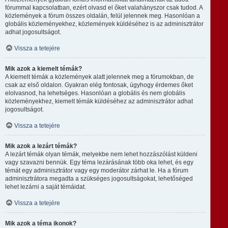
fórummal kapcsolatban, ezért olvasd el őket valahányszor csak tudod. A
közlemények a fórum összes oldalán, felül jelennek meg. Hasonlóan a
globális közleményekhez, közlemények küldéséhez is az adminisztrátor
adhat jogosultságot.
Vissza a tetejére
Mik azok a kiemelt témák?
A kiemelt témák a közlemények alatt jelennek meg a fórumokban, de
csak az első oldalon. Gyakran elég fontosak, úgyhogy érdemes őket
elolvasnod, ha lehetséges. Hasonlóan a globális és nem globális
közleményekhez, kiemelt témák küldéséhez az adminisztrátor adhat
jogosultságot.
Vissza a tetejére
Mik azok a lezárt témák?
A lezárt témák olyan témák, melyekbe nem lehet hozzászólást küldeni
vagy szavazni bennük. Egy téma lezárásának több oka lehet, és egy
témát egy adminisztrátor vagy egy moderátor zárhat le. Ha a fórum
adminisztrátora megadta a szükséges jogosultságokat, lehetőséged
lehet lezárni a saját témáidat.
Vissza a tetejére
Mik azok a téma ikonok?