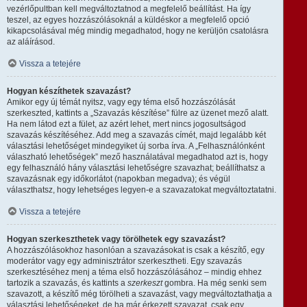
vezérlőpultban kell megváltoztatnod a megfelelő beállítást. Ha így
teszel, az egyes hozzászólásoknál a küldéskor a megfelelő opció
kikapcsolásával még mindig megadhatod, hogy ne kerüljön csatolásra
az aláírásod.
Vissza a tetejére
Hogyan készíthetek szavazást?
Amikor egy új témát nyitsz, vagy egy téma első hozzászólását
szerkeszted, kattints a „Szavazás készítése” fülre az üzenet mező alatt.
Ha nem látod ezt a fület, az azért lehet, mert nincs jogosultságod
szavazás készítéséhez. Add meg a szavazás címét, majd legalább két
választási lehetőséget mindegyiket új sorba írva. A „Felhasználónként
válaszható lehetőségek” mező használatával megadhatod azt is, hogy
egy felhasználó hány választási lehetőségre szavazhat; beállíthatsz a
szavazásnak egy időkorlátot (napokban megadva); és végül
választhatsz, hogy lehetséges legyen-e a szavazatokat megváltoztatatni.
Vissza a tetejére
Hogyan szerkeszthetek vagy törölhetek egy szavazást?
A hozzászólásokhoz hasonlóan a szavazásokat is csak a készítő, egy
moderátor vagy egy adminisztrátor szerkesztheti. Egy szavazás
szerkesztéséhez menj a téma első hozzászólásához – mindig ehhez
tartozik a szavazás, és kattints a
szerkeszt
gombra. Ha még senki sem
szavazott, a készítő még törölheti a szavazást, vagy megváltoztathatja a
választási lehetőségeket, de ha már érkezett szavazat, csak egy