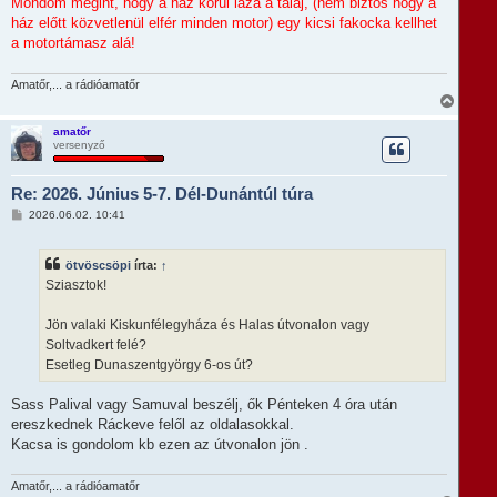
Mondom megint, hogy a ház körül laza a talaj, (nem biztos hogy a
ház előtt közvetlenül elfér minden motor) egy kicsi fakocka kellhet
a motortámasz alá!
Amatőr,... a rádióamatőr
V
i
s
amatőr
versenyző
s
z
a
Re: 2026. Június 5-7. Dél-Dunántúl túra
a
t
H
2026.06.02. 10:41
e
o
t
z
e
z
ötvöscsöpi
írta:
↑
á
j
s
Sziasztok!
é
z
r
ó
e
l
Jön valaki Kiskunfélegyháza és Halas útvonalon vagy
á
Soltvadkert felé?
s
Esetleg Dunaszentgyörgy 6-os út?
Sass Palival vagy Samuval beszélj, ők Pénteken 4 óra után
ereszkednek Ráckeve felől az oldalasokkal.
Kacsa is gondolom kb ezen az útvonalon jön .
Amatőr,... a rádióamatőr