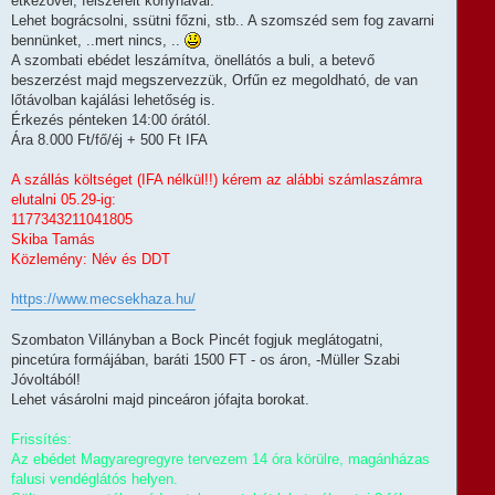
étkezővel, felszerelt konyhával.
Lehet bográcsolni, ssütni főzni, stb.. A szomszéd sem fog zavarni
bennünket, ..mert nincs, ..
A szombati ebédet leszámítva, önellátós a buli, a betevő
beszerzést majd megszervezzük, Orfűn ez megoldható, de van
lőtávolban kajálási lehetőség is.
Érkezés pénteken 14:00 órától.
Ára 8.000 Ft/fő/éj + 500 Ft IFA
A szállás költséget (IFA nélkül!!) kérem az alábbi számlaszámra
elutalni 05.29-ig:
1177343211041805
Skiba Tamás
Közlemény: Név és DDT
https://www.mecsekhaza.hu/
Szombaton Villányban a Bock Pincét fogjuk meglátogatni,
pincetúra formájában, baráti 1500 FT - os áron, -Müller Szabi
Jóvoltából!
Lehet vásárolni majd pinceáron jófajta borokat.
Frissítés:
Az ebédet Magyaregregyre tervezem 14 óra körülre, magánházas
falusi vendéglátós helyen.