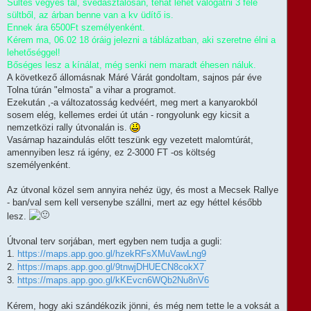
Sültes vegyes tál, svédasztalosan, tehát lehet válogatni 3 féle
sültből, az árban benne van a kv üdítő is.
Ennek ára 6500Ft személyenként.
Kérem ma, 06.02 18 óráig jelezni a táblázatban, aki szeretne élni a
lehetőséggel!
Bőséges lesz a kínálat, még senki nem maradt éhesen náluk.
A következő állomásnak Máré Várát gondoltam, sajnos pár éve
Tolna túrán "elmosta" a vihar a programot.
Ezekután ,-a változatosság kedvéért, meg mert a kanyarokból
sosem elég, kellemes erdei út után - rongyolunk egy kicsit a
nemzetközi rally útvonalán is.
Vasárnap hazaindulás előtt teszünk egy vezetett malomtúrát,
amennyiben lesz rá igény, ez 2-3000 FT -os költség
személyenként.
Az útvonal közel sem annyira nehéz ügy, és most a Mecsek Rallye
- ban/val sem kell versenybe szállni, mert az egy héttel később
lesz.
Útvonal terv sorjában, mert egyben nem tudja a gugli:
1.
https://maps.app.goo.gl/hzekRFsXMuVawLng9
2.
https://maps.app.goo.gl/9tnwjDHUECN8cokX7
3.
https://maps.app.goo.gl/kKEvcn6WQb2Nu8nV6
Kérem, hogy aki szándékozik jönni, és még nem tette le a voksát a