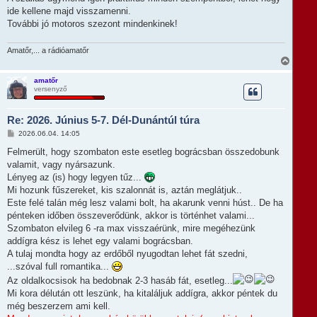
ide kellene majd visszamenni.
További jó motoros szezont mindenkinek!
Amatőr,... a rádióamatőr
V
i
s
amatőr
versenyző
s
z
a
Re: 2026. Június 5-7. Dél-Dunántúl túra
a
t
H
2026.06.04. 14:05
e
o
t
z
Felmerült, hogy szombaton este esetleg bográcsban összedobunk
e
z
valamit, vagy nyársazunk.
á
j
s
Lényeg az (is) hogy legyen tűz...
é
z
r
Mi hozunk fűszereket, kis szalonnát is, aztán meglátjuk..
ó
e
l
Este felé talán még lesz valami bolt, ha akarunk venni húst.. De ha
á
pénteken időben összeverődünk, akkor is történhet valami...
s
Szombaton elvileg 6 -ra max visszaérünk, mire megéhezünk
addígra kész is lehet egy valami bográcsban.
A tulaj mondta hogy az erdőből nyugodtan lehet fát szedni,
...szóval full romantika...
Az oldalkocsisok ha bedobnak 2-3 hasáb fát, esetleg...
Mi kora délután ott leszünk, ha kitaláljuk addígra, akkor péntek du
még beszerzem ami kell.