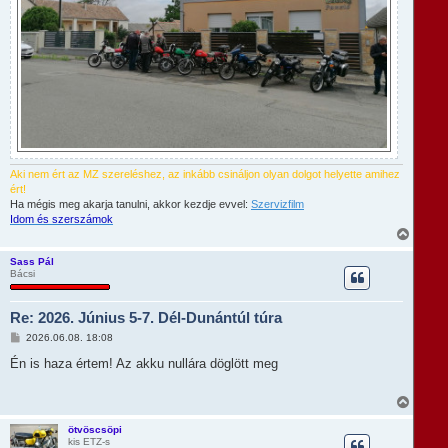
Aki nem ért az MZ szereléshez, az inkább csináljon olyan dolgot helyette amihez
ért!
Ha mégis meg akarja tanulni, akkor kezdje evvel:
Szervizfilm
Idom és szerszámok
V
i
s
Sass Pál
Bácsi
s
z
a
Re: 2026. Június 5-7. Dél-Dunántúl túra
a
t
H
2026.06.08. 18:08
e
o
t
z
Én is haza értem! Az akku nullára döglött meg
e
z
á
j
s
V
é
z
i
r
ó
s
e
ötvöscsöpi
l
kis ETZ-s
s
á