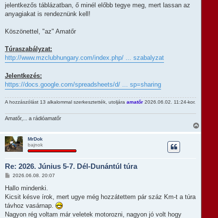
jelentkezős táblázatban, ő minél előbb tegye meg, mert lassan az
anyagiakat is rendeznünk kell!
Köszönettel, "az" Amatőr
Túraszabályzat:
http://www.mzclubhungary.com/index.php/ ... szabalyzat
Jelentkezés:
https://docs.google.com/spreadsheets/d/ ... sp=sharing
A hozzászólást 13 alkalommal szerkesztették, utoljára
amatőr
2026.06.02. 11:24-kor.
Amatőr,... a rádióamatőr
V
i
s
MrDok
bajnok
s
z
a
Re: 2026. Június 5-7. Dél-Dunántúl túra
a
t
H
2026.06.08. 20:07
e
o
t
z
Hallo mindenki.
e
z
Kicsit késve írok, mert ugye még hozzátettem pár száz Km-t a túra
á
j
s
távhoz vasárnap.
é
z
r
Nagyon rég voltam már veletek motorozni, nagyon jó volt hogy
ó