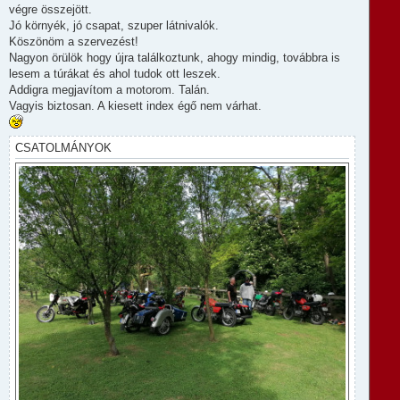
e
l
végre összejött.
á
Jó környék, jó csapat, szuper látnivalók.
s
Köszönöm a szervezést!
Nagyon örülök hogy újra találkoztunk, ahogy mindig, továbbra is
lesem a túrákat és ahol tudok ott leszek.
Addigra megjavítom a motorom. Talán.
Vagyis biztosan. A kiesett index égő nem várhat.
CSATOLMÁNYOK