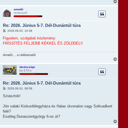
V
i
s
amatőr
versenyző
s
z
a
Re: 2026. Június 5-7. Dél-Dunántúl túra
a
t
H
2026.06.02. 10:38
e
o
t
z
Figyelem, szolgálati közlemény:
e
z
FRISSÍTÉS FELJEBB KÉKKEL ÉS ZÖLDDEL!!
á
j
s
é
z
r
ó
Amatőr,... a rádióamatőr
e
l
V
á
i
s
s
ötvöscsöpi
kis ETZ-s
s
z
a
Re: 2026. Június 5-7. Dél-Dunántúl túra
a
t
H
2026.06.01. 08:59
e
o
t
z
Sziasztok!
e
z
á
j
s
Jön valaki Kiskunfélegyháza és Halas útvonalon vagy Soltvadkert
é
z
r
felé?
ó
e
l
Esetleg Dunaszentgyörgy 6-os út?
á
V
s
i