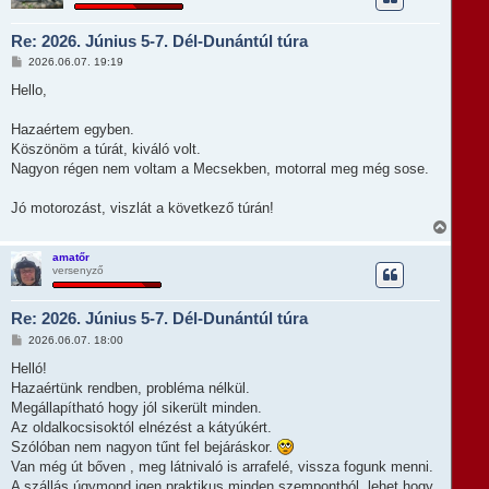
z
s
a
Re: 2026. Június 5-7. Dél-Dunántúl túra
a
t
H
2026.06.07. 19:19
e
o
t
z
Hello,
e
z
á
j
s
Hazaértem egyben.
é
z
r
Köszönöm a túrát, kiváló volt.
ó
e
l
Nagyon régen nem voltam a Mecsekben, motorral meg még sose.
á
s
Jó motorozást, viszlát a következő túrán!
V
i
s
amatőr
versenyző
s
z
a
Re: 2026. Június 5-7. Dél-Dunántúl túra
a
t
H
2026.06.07. 18:00
e
o
t
z
Helló!
e
z
Hazaértünk rendben, probléma nélkül.
á
j
s
Megállapítható hogy jól sikerült minden.
é
z
r
Az oldalkocsisoktól elnézést a kátyúkért.
ó
e
l
Szólóban nem nagyon tűnt fel bejáráskor.
á
Van még út bőven , meg látnivaló is arrafelé, vissza fogunk menni.
s
A szállás úgymond igen praktikus minden szempontból, lehet hogy