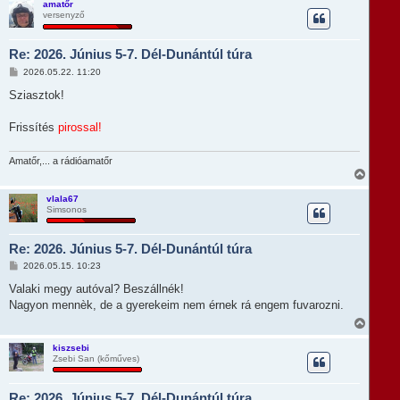
s
amatőr
versenyző
s
z
a
Re: 2026. Június 5-7. Dél-Dunántúl túra
a
t
H
2026.05.22. 11:20
e
o
t
z
Sziasztok!
e
z
á
j
s
Frissítés
pirossal!
é
z
r
ó
e
l
Amatőr,... a rádióamatőr
á
V
s
i
s
vlala67
Simsonos
s
z
a
Re: 2026. Június 5-7. Dél-Dunántúl túra
a
t
H
2026.05.15. 10:23
e
o
t
z
Valaki megy autóval? Beszállnék!
e
z
Nagyon mennèk, de a gyerekeim nem érnek rá engem fuvarozni.
á
j
s
V
é
z
i
r
ó
s
e
kiszsebi
l
Zsebi San (kőműves)
s
á
z
s
a
Re: 2026. Június 5-7. Dél-Dunántúl túra
a