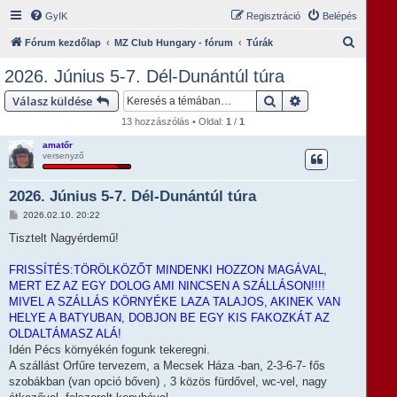
GyIK
Regisztráció
Belépés
K
Fórum kezdőlap
MZ Club Hungary - fórum
Túrák
e
2026. Június 5-7. Dél-Dunántúl túra
r
Keresés
Részletes keresés
Válasz küldése
e
13 hozzászólás • Oldal:
1
/
1
s
amatőr
é
versenyző
s
2026. Június 5-7. Dél-Dunántúl túra
H
2026.02.10. 20:22
o
z
Tisztelt Nagyérdemű!
z
á
s
FRISSÍTÉS:TÖRÖLKÖZŐT MINDENKI HOZZON MAGÁVAL,
z
MERT EZ AZ EGY DOLOG AMI NINCSEN A SZÁLLÁSON!!!!
ó
l
MIVEL A SZÁLLÁS KÖRNYÉKE LAZA TALAJOS, AKINEK VAN
á
HELYE A BATYUBAN, DOBJON BE EGY KIS FAKOZKÁT AZ
s
OLDALTÁMASZ ALÁ!
Idén Pécs környékén fogunk tekeregni.
A szállást Orfűre tervezem, a Mecsek Háza -ban, 2-3-6-7- fős
szobákban (van opció bőven) , 3 közös fürdővel, wc-vel, nagy