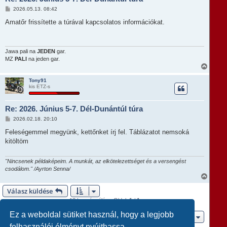
t
H
2026.05.13. 08:42
e
o
t
z
Amatőr frissítette a túrával kapcsolatos információkat.
e
z
á
j
s
é
z
r
ó
Jawa pali na
JEDEN
gar.
e
l
MZ
PALI
na jeden gar.
á
V
s
i
s
Tony91
kis ETZ-s
s
z
a
Re: 2026. Június 5-7. Dél-Dunántúl túra
a
t
H
2026.02.18. 20:10
e
o
t
z
Feleségemmel megyünk, kettőnket írj fel. Táblázatot nemsoká
e
z
kitöltöm
á
j
s
é
z
r
ó
"Nincsenek példaképeim. A munkát, az elkötelezettséget és a versengést
e
l
csodálom." /Ayrton Senna/
á
V
s
i
Válasz küldése
s
s
13 hozzászólás • Oldal:
1
/
1
z
a
Ez a weboldal sütiket használ, hogy a legjobb
Ugrás
a
t
felhasználói élményt nyújthassa.