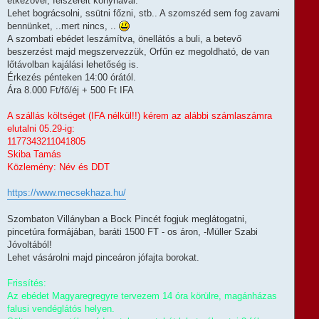
étkezővel, felszerelt konyhával.
Lehet bográcsolni, ssütni főzni, stb.. A szomszéd sem fog zavarni
bennünket, ..mert nincs, ..
A szombati ebédet leszámítva, önellátós a buli, a betevő
beszerzést majd megszervezzük, Orfűn ez megoldható, de van
lőtávolban kajálási lehetőség is.
Érkezés pénteken 14:00 órától.
Ára 8.000 Ft/fő/éj + 500 Ft IFA
A szállás költséget (IFA nélkül!!) kérem az alábbi számlaszámra
elutalni 05.29-ig:
1177343211041805
Skiba Tamás
Közlemény: Név és DDT
https://www.mecsekhaza.hu/
Szombaton Villányban a Bock Pincét fogjuk meglátogatni,
pincetúra formájában, baráti 1500 FT - os áron, -Müller Szabi
Jóvoltából!
Lehet vásárolni majd pinceáron jófajta borokat.
Frissítés:
Az ebédet Magyaregregyre tervezem 14 óra körülre, magánházas
falusi vendéglátós helyen.