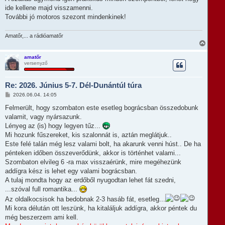
ide kellene majd visszamenni.
További jó motoros szezont mindenkinek!
Amatőr,... a rádióamatőr
V
i
s
amatőr
versenyző
s
z
a
Re: 2026. Június 5-7. Dél-Dunántúl túra
a
t
H
2026.06.04. 14:05
e
o
t
z
Felmerült, hogy szombaton este esetleg bográcsban összedobunk
e
z
valamit, vagy nyársazunk.
á
j
s
Lényeg az (is) hogy legyen tűz...
é
z
r
Mi hozunk fűszereket, kis szalonnát is, aztán meglátjuk..
ó
e
l
Este felé talán még lesz valami bolt, ha akarunk venni húst.. De ha
á
pénteken időben összeverődünk, akkor is történhet valami...
s
Szombaton elvileg 6 -ra max visszaérünk, mire megéhezünk
addígra kész is lehet egy valami bográcsban.
A tulaj mondta hogy az erdőből nyugodtan lehet fát szedni,
...szóval full romantika...
Az oldalkocsisok ha bedobnak 2-3 hasáb fát, esetleg...
Mi kora délután ott leszünk, ha kitaláljuk addígra, akkor péntek du
még beszerzem ami kell.