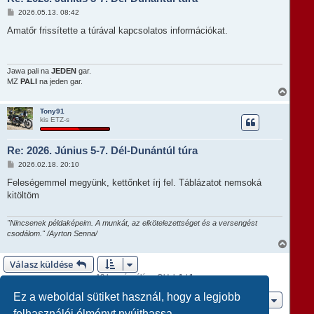
t
H
2026.05.13. 08:42
e
o
t
z
Amatőr frissítette a túrával kapcsolatos információkat.
e
z
á
j
s
é
z
r
ó
Jawa pali na
JEDEN
gar.
e
l
MZ
PALI
na jeden gar.
á
V
s
i
s
Tony91
kis ETZ-s
s
z
a
Re: 2026. Június 5-7. Dél-Dunántúl túra
a
t
H
2026.02.18. 20:10
e
o
t
z
Feleségemmel megyünk, kettőnket írj fel. Táblázatot nemsoká
e
z
kitöltöm
á
j
s
é
z
r
ó
"Nincsenek példaképeim. A munkát, az elkötelezettséget és a versengést
e
l
csodálom." /Ayrton Senna/
á
V
s
i
Válasz küldése
s
s
13 hozzászólás • Oldal:
1
/
1
z
a
Ez a weboldal sütiket használ, hogy a legjobb
Ugrás
a
t
felhasználói élményt nyújthassa.