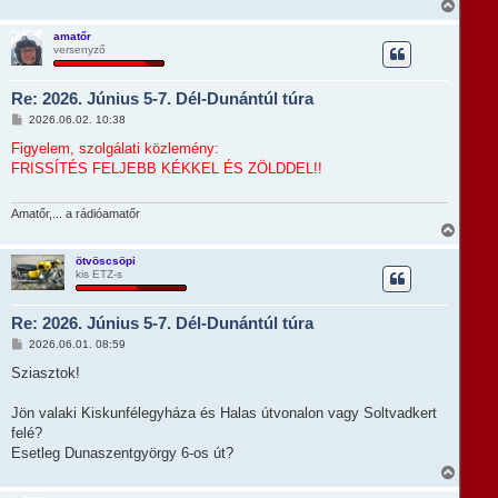
V
i
s
amatőr
versenyző
s
z
a
Re: 2026. Június 5-7. Dél-Dunántúl túra
a
t
H
2026.06.02. 10:38
e
o
t
z
Figyelem, szolgálati közlemény:
e
z
FRISSÍTÉS FELJEBB KÉKKEL ÉS ZÖLDDEL!!
á
j
s
é
z
r
ó
Amatőr,... a rádióamatőr
e
l
V
á
i
s
s
ötvöscsöpi
kis ETZ-s
s
z
a
Re: 2026. Június 5-7. Dél-Dunántúl túra
a
t
H
2026.06.01. 08:59
e
o
t
z
Sziasztok!
e
z
á
j
s
Jön valaki Kiskunfélegyháza és Halas útvonalon vagy Soltvadkert
é
z
r
felé?
ó
e
l
Esetleg Dunaszentgyörgy 6-os út?
á
V
s
i