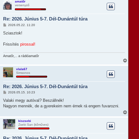
s
amatőr
versenyző
s
z
a
Re: 2026. Június 5-7. Dél-Dunántúl túra
a
t
H
2026.05.22. 11:20
e
o
t
z
Sziasztok!
e
z
á
j
s
Frissítés
pirossal!
é
z
r
ó
e
l
Amatőr,... a rádióamatőr
á
V
s
i
s
vlala67
Simsonos
s
z
a
Re: 2026. Június 5-7. Dél-Dunántúl túra
a
t
H
2026.05.15. 10:23
e
o
t
z
Valaki megy autóval? Beszállnék!
e
z
Nagyon mennèk, de a gyerekeim nem érnek rá engem fuvarozni.
á
j
s
V
é
z
i
r
ó
s
e
kiszsebi
l
Zsebi San (kőműves)
s
á
z
s
a
Re: 2026. Június 5-7. Dél-Dunántúl túra
a