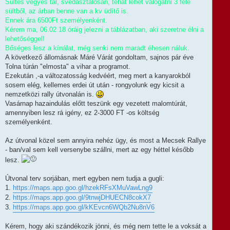
Sültes vegyes tál, svédasztalosan, tehát lehet válogatni 3 féle
sültből, az árban benne van a kv üdítő is.
Ennek ára 6500Ft személyenként.
Kérem ma, 06.02 18 óráig jelezni a táblázatban, aki szeretne élni a
lehetőséggel!
Bőséges lesz a kínálat, még senki nem maradt éhesen náluk.
A következő állomásnak Máré Várát gondoltam, sajnos pár éve
Tolna túrán "elmosta" a vihar a programot.
Ezekután ,-a változatosság kedvéért, meg mert a kanyarokból
sosem elég, kellemes erdei út után - rongyolunk egy kicsit a
nemzetközi rally útvonalán is.
Vasárnap hazaindulás előtt teszünk egy vezetett malomtúrát,
amennyiben lesz rá igény, ez 2-3000 FT -os költség
személyenként.
Az útvonal közel sem annyira nehéz ügy, és most a Mecsek Rallye
- ban/val sem kell versenybe szállni, mert az egy héttel később
lesz.
Útvonal terv sorjában, mert egyben nem tudja a gugli:
1.
https://maps.app.goo.gl/hzekRFsXMuVawLng9
2.
https://maps.app.goo.gl/9tnwjDHUECN8cokX7
3.
https://maps.app.goo.gl/kKEvcn6WQb2Nu8nV6
Kérem, hogy aki szándékozik jönni, és még nem tette le a voksát a