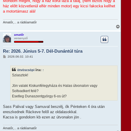
Mondom megint, hogy a ház körül laza a talaj, (nem biztos hogy a
ház előtt közvetlenül elfér minden motor) egy kicsi fakocka kellhet
a motortámasz alá!
Amatőr,... a rádióamatőr
V
i
s
amatőr
versenyző
s
z
a
Re: 2026. Június 5-7. Dél-Dunántúl túra
a
t
H
2026.06.02. 10:41
e
o
t
z
e
z
ötvöscsöpi
írta:
↑
á
j
s
Sziasztok!
é
z
r
ó
e
l
Jön valaki Kiskunfélegyháza és Halas útvonalon vagy
á
Soltvadkert felé?
s
Esetleg Dunaszentgyörgy 6-os út?
Sass Palival vagy Samuval beszélj, ők Pénteken 4 óra után
ereszkednek Ráckeve felől az oldalasokkal.
Kacsa is gondolom kb ezen az útvonalon jön .
Amatőr,... a rádióamatőr