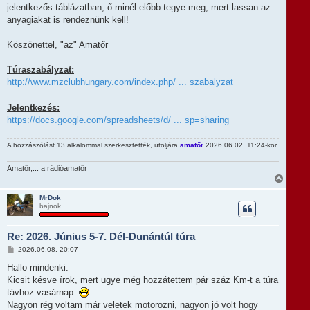
jelentkezős táblázatban, ő minél előbb tegye meg, mert lassan az
anyagiakat is rendeznünk kell!
Köszönettel, "az" Amatőr
Túraszabályzat:
http://www.mzclubhungary.com/index.php/ ... szabalyzat
Jelentkezés:
https://docs.google.com/spreadsheets/d/ ... sp=sharing
A hozzászólást 13 alkalommal szerkesztették, utoljára
amatőr
2026.06.02. 11:24-kor.
Amatőr,... a rádióamatőr
V
i
s
MrDok
bajnok
s
z
a
Re: 2026. Június 5-7. Dél-Dunántúl túra
a
t
H
2026.06.08. 20:07
e
o
t
z
Hallo mindenki.
e
z
Kicsit késve írok, mert ugye még hozzátettem pár száz Km-t a túra
á
j
s
távhoz vasárnap.
é
z
r
Nagyon rég voltam már veletek motorozni, nagyon jó volt hogy
ó