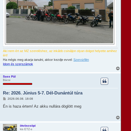
Aki nem ért az MZ szereléshez, az inkább csináljon olyan dolgot helyette amihez
ért!
Ha mégis meg akarja tanulni, akkor kezdje evvel:
Szervizfilm
Idom és szerszámok
V
i
s
Sass Pál
Bácsi
s
z
a
Re: 2026. Június 5-7. Dél-Dunántúl túra
a
t
H
2026.06.08. 18:08
e
o
t
z
Én is haza értem! Az akku nullára döglött meg
e
z
á
j
s
V
é
z
i
r
ó
s
e
ötvöscsöpi
l
kis ETZ-s
s
á