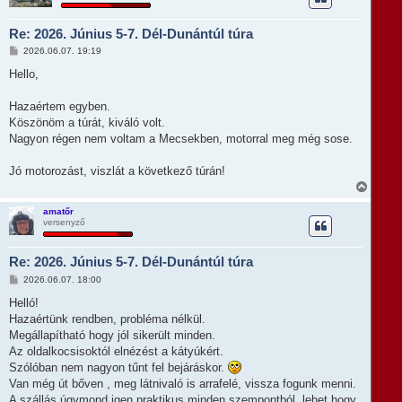
z
s
a
Re: 2026. Június 5-7. Dél-Dunántúl túra
a
t
H
2026.06.07. 19:19
e
o
t
z
Hello,
e
z
á
j
s
Hazaértem egyben.
é
z
r
Köszönöm a túrát, kiváló volt.
ó
e
l
Nagyon régen nem voltam a Mecsekben, motorral meg még sose.
á
s
Jó motorozást, viszlát a következő túrán!
V
i
s
amatőr
versenyző
s
z
a
Re: 2026. Június 5-7. Dél-Dunántúl túra
a
t
H
2026.06.07. 18:00
e
o
t
z
Helló!
e
z
Hazaértünk rendben, probléma nélkül.
á
j
s
Megállapítható hogy jól sikerült minden.
é
z
r
Az oldalkocsisoktól elnézést a kátyúkért.
ó
e
l
Szólóban nem nagyon tűnt fel bejáráskor.
á
Van még út bőven , meg látnivaló is arrafelé, vissza fogunk menni.
s
A szállás úgymond igen praktikus minden szempontból, lehet hogy