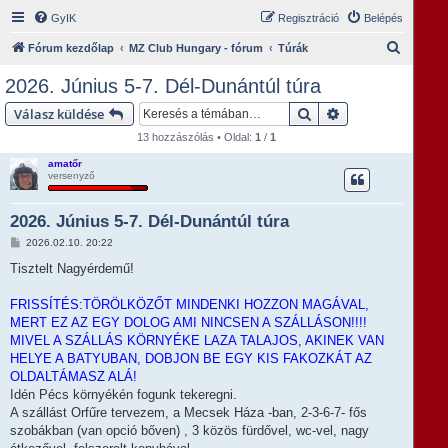
GyIK
Regisztráció
Belépés
K
Fórum kezdőlap
MZ Club Hungary - fórum
Túrák
e
2026. Június 5-7. Dél-Dunántúl túra
r
Keresés
Részletes keresés
Válasz küldése
e
13 hozzászólás • Oldal:
1
/
1
s
amatőr
é
versenyző
s
2026. Június 5-7. Dél-Dunántúl túra
H
2026.02.10. 20:22
o
z
Tisztelt Nagyérdemű!
z
á
s
FRISSÍTÉS:TÖRÖLKÖZŐT MINDENKI HOZZON MAGÁVAL,
z
MERT EZ AZ EGY DOLOG AMI NINCSEN A SZÁLLÁSON!!!!
ó
l
MIVEL A SZÁLLÁS KÖRNYÉKE LAZA TALAJOS, AKINEK VAN
á
HELYE A BATYUBAN, DOBJON BE EGY KIS FAKOZKÁT AZ
s
OLDALTÁMASZ ALÁ!
Idén Pécs környékén fogunk tekeregni.
A szállást Orfűre tervezem, a Mecsek Háza -ban, 2-3-6-7- fős
szobákban (van opció bőven) , 3 közös fürdővel, wc-vel, nagy