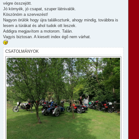
e
l
végre összejött.
á
Jó környék, jó csapat, szuper látnivalók.
s
Köszönöm a szervezést!
Nagyon örülök hogy újra találkoztunk, ahogy mindig, továbbra is
lesem a túrákat és ahol tudok ott leszek.
Addigra megjavítom a motorom. Talán.
Vagyis biztosan. A kiesett index égő nem várhat.
CSATOLMÁNYOK