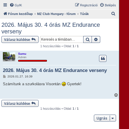
GyIK
Regisztráció
Belépés
K
Fórum kezdőlap
MZ Club Hungary - fórum
Túrák
e
2026. Május 30. 4 órás MZ Endurance
r
verseny
e
Keresés
Részletes keresés
Válasz küldése
s
1 hozzászólás • Oldal:
1
/
1
é
Samu
s
Admin
2026. Május 30. 4 órás MZ Endurance verseny
H
2026.01.27. 16:39
o
z
Számítunk a szurkolásra Visontán
Gyertek!
z
á
s
V
z
i
ó
Válasz küldése
s
l
s
á
1 hozzászólás • Oldal:
1
/
1
z
s
a
Ugrás
a
t
e