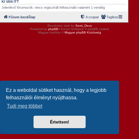
KI VAN ITT
t
e
Jelenlévő fórumozók: nincs regisztrált felhasználó valamint 1 vendég
j
é
Fórum kezdőlap
A csapat
Taglista
r
e
Revolution style by
Semi_Deus
Powered by
phpBB
® Forum Software © phpBB Limited
Magyar fordítás ©
Magyar phpBB Közösség
Ez a weboldal sütiket használ, hogy a legjobb
felhasználói élményt nyújthassa.
Tudj meg többet
Értettem!