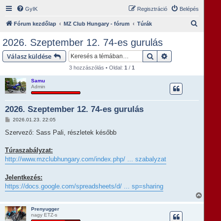
GyIK
Regisztráció
Belépés
K
Fórum kezdőlap
MZ Club Hungary - fórum
Túrák
e
2026. Szeptember 12. 74-es gurulás
r
Keresés
Részletes keresés
Válasz küldése
e
3 hozzászólás • Oldal:
1
/
1
s
Samu
é
Admin
s
2026. Szeptember 12. 74-es gurulás
H
2026.01.23. 22:05
o
z
Szervező: Sass Pali, részletek később
z
á
s
Túraszabályzat:
z
http://www.mzclubhungary.com/index.php/ ... szabalyzat
ó
l
á
Jelentkezés:
s
https://docs.google.com/spreadsheets/d/ ... sp=sharing
V
i
s
Prenyugger
nagy ETZ-s
s