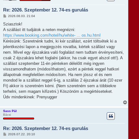
z
a
Re: 2026. Szeptember 12. 74-es gurulás
a
t
H
2026.08.03. 21:04
e
o
t
z
Sziasztok!
e
z
A szállást itt tudjátok a neten megnézni:
á
j
s
https://www.booking.com/hotel/hu/white- ... os.hu.html
é
z
r
Kérésünk: Szeretnénk tudni, ki kér szállást, ezért töltsétek ki a
ó
e
l
jelentkezési lapon a megjegyzés rovatba, kértek szállást vagy
á
nem. Mivel egy éjszakára való foglalást nem tudtam érvényesíteni,
s
csak 2 éjszakára lehet foglalni (akkor, ha csak egyet alszol ott!). A
szállást szeptember 11-én pénteken délelőtt még ingyen
visszamondhatom (módosíthatom), ezért a péntek reggel hatkori
állapotnak megfelelően módosítom. Ha nem jössz el és nem
mondod le a szállást reggel 6-ig, a szállás 2 éjszakai árát (10 ezer
Ft) akkor is szeretném kérni. (Nem szeretném sem a többiekre
terhelni, sem magam kifizetni.) Köszönöm a megértéseteket.
Üdv mindenkinek: Prenyugger
V
i
s
Sass Pál
Bácsi
s
z
a
Re: 2026. Szeptember 12. 74-es gurulás
a
t
H
2026.07.22. 20:10
e
o