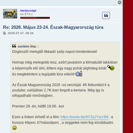
V
i
s
ötvöscsöpi
kis ETZ-s
s
z
a
Re: 2026. Május 23-24. Észak-Magyarország túra
a
t
H
2026.07.07. 08:34
e
o
t
z
e
z
sunbim
írta:
↑
á
j
s
Döglesztő melegtől tikkadó szép napot mindenkinek!
é
z
r
ó
e
l
Holnap még melegebb lesz, ezért javaslom a klimatizált lakásban
á
a képernyők elé ülni, tölteni egy nagy pohár jéghideg kólát
s
és megtekinteni a legújabb túra videót!
Az Észak Magyarország 2026 -os verzióját. 4K felbontást ír a
youtube, valójában 2,7K-ban forgott a kemera. Még így is
elfogadható minőségben.
Premier 29.-én, hétfő 19.00..-kor
Ezen a linken érhető el a film:
https://youtu.be/AY2qJYscr3M
, a
hossza 49perc 47másodperc , a seggetek nem fog elzsibbadni.