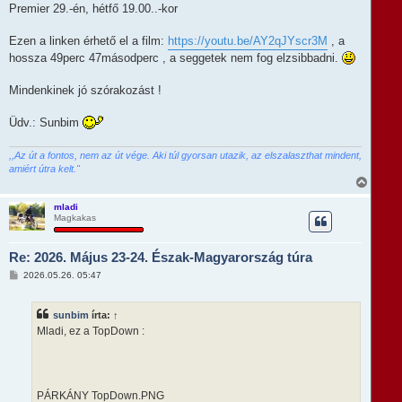
Premier 29.-én, hétfő 19.00..-kor
Ezen a linken érhető el a film:
https://youtu.be/AY2qJYscr3M
, a
hossza 49perc 47másodperc , a seggetek nem fog elzsibbadni.
Mindenkinek jó szórakozást !
Üdv.: Sunbim
,,Az út a fontos, nem az út vége. Aki túl gyorsan utazik, az elszalaszthat mindent,
amiért útra kelt."
V
i
s
mladi
Magkakas
s
z
a
Re: 2026. Május 23-24. Észak-Magyarország túra
a
t
H
2026.05.26. 05:47
e
o
t
z
e
z
sunbim
írta:
↑
á
j
s
Mladi, ez a TopDown :
é
z
r
ó
e
l
á
s
PÁRKÁNY TopDown.PNG