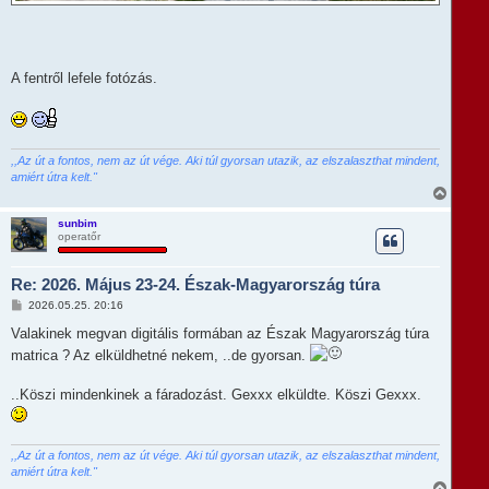
A fentről lefele fotózás.
,,Az út a fontos, nem az út vége. Aki túl gyorsan utazik, az elszalaszthat mindent,
amiért útra kelt."
V
i
s
sunbim
operatőr
s
z
a
Re: 2026. Május 23-24. Észak-Magyarország túra
a
t
H
2026.05.25. 20:16
e
o
t
z
Valakinek megvan digitális formában az Észak Magyarország túra
e
z
matrica ? Az elküldhetné nekem, ..de gyorsan.
á
j
s
é
z
r
..Köszi mindenkinek a fáradozást. Gexxx elküldte. Köszi Gexxx.
ó
e
l
á
s
,,Az út a fontos, nem az út vége. Aki túl gyorsan utazik, az elszalaszthat mindent,
amiért útra kelt."
V