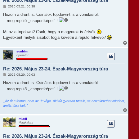
Re: 2026. Május 23-24. Észak-Magyarország túra
a
t
H
2026.05.21. 06:38
e
o
t
z
Hozom a dront is. Csinálok topdown-t is a vonulásról.
e
z
...meg repülő ,,csoportképet" !
á
j
s
é
z
r
Mi az a topdown? Csak, hogy a magyarok is értsék
ó
e
l
Egyébként melyik sisakot fogja követni a repülő felvevő?
á
V
s
i
s
sunbim
operatőr
s
z
a
Re: 2026. Május 23-24. Észak-Magyarország túra
a
t
H
2026.05.20. 09:03
e
o
t
z
Hozom a dront is. Csinálok topdown-t is a vonulásról.
e
z
...meg repülő ,,csoportképet" !
á
j
s
é
z
r
ó
,,Az út a fontos, nem az út vége. Aki túl gyorsan utazik, az elszalaszthat mindent,
e
l
amiért útra kelt."
á
V
s
i
s
mladi
Magkakas
s
z
a
Re: 2026. Május 23-24. Észak-Magyarország túra
a