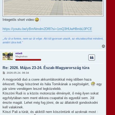
Integetős short video
:
https://youtu.be/yBmNmdm2Df8?si=1mQ3HUwH8mbL0PCE
,,Az út a fontos, nem az út vége. Aki túl gyorsan utazik, az elszalaszthat mindent,
amiért útra kelt."
V
i
s
mladi
Magkakas
s
z
a
Re: 2026. Május 23-24. Észak-Magyarország túra
a
t
H
2026.05.24. 06:34
e
o
t
z
A mogyoródi duó a csere akkumlátorokkal még időben haza
e
z
érkezett. Nagy köszönet és hála Tomikának a segítségért,
egy
á
j
s
pár sörre vendégem leszel legközelebb.
é
z
r
Köszöni Rudi is a közös motorozás élményét, ő még ilyen sokat
ó
e
l
egyfolytában nem ment ekkora csapattal és egyedül sem. Jól
á
érezte magát. Lehet még fog jönni, de az állatokról gondoskodni
s
kell valakinek.
Köszi Pali a túrát, és akiktől nem köszöntünk el azoknak most :