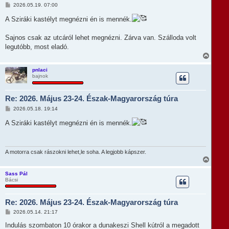
t
H
2026.05.19. 07:00
e
o
t
z
A Sziráki kastélyt megnézni én is mennék.
e
z
á
j
s
Sajnos csak az utcáról lehet megnézni. Zárva van. Szálloda volt
é
z
r
legutóbb, most eladó.
ó
e
l
V
á
i
s
s
pnlaci
bajnok
s
z
a
Re: 2026. Május 23-24. Észak-Magyarország túra
a
t
H
2026.05.18. 19:14
e
o
t
z
A Sziráki kastélyt megnézni én is mennék.
e
z
á
j
s
é
z
r
ó
A motorra csak rászokni lehet,le soha. A legjobb kápszer.
e
l
V
á
i
s
s
Sass Pál
Bácsi
s
z
a
Re: 2026. Május 23-24. Észak-Magyarország túra
a
t
H
2026.05.14. 21:17
e
o
t
z
Indulás szombaton 10 órakor a dunakeszi Shell kútról a megadott