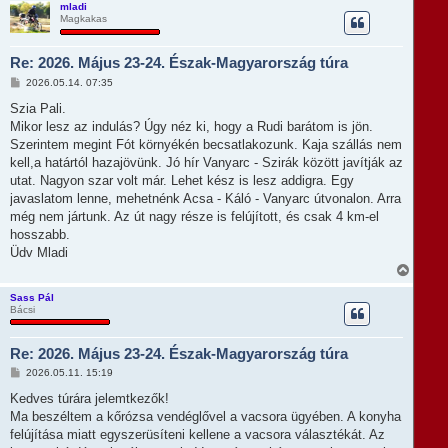
s
mladi
Magkakas
s
z
a
Re: 2026. Május 23-24. Észak-Magyarország túra
a
t
H
2026.05.14. 07:35
e
o
t
z
Szia Pali.
e
z
Mikor lesz az indulás? Úgy néz ki, hogy a Rudi barátom is jön.
á
j
s
Szerintem megint Fót környékén becsatlakozunk. Kaja szállás nem
é
z
r
kell,a határtól hazajövünk. Jó hír Vanyarc - Szirák között javítják az
ó
e
l
utat. Nagyon szar volt már. Lehet kész is lesz addigra. Egy
á
javaslatom lenne, mehetnénk Acsa - Káló - Vanyarc útvonalon. Arra
s
még nem jártunk. Az út nagy része is felújított, és csak 4 km-el
hosszabb.
Üdv Mladi
V
i
s
Sass Pál
Bácsi
s
z
a
Re: 2026. Május 23-24. Észak-Magyarország túra
a
t
H
2026.05.11. 15:19
e
o
t
z
Kedves túrára jelemtkezők!
e
z
Ma beszéltem a kőrózsa vendéglővel a vacsora ügyében. A konyha
á
j
s
felújítása miatt egyszerüsíteni kellene a vacsora választékát. Az
é
z