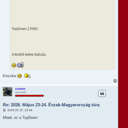
TopDown 2.PNG
A fentről lefele fotózás.
Köszike
V
i
s
sunbim
operatőr
s
z
a
Re: 2026. Május 23-24. Észak-Magyarország túra
a
t
H
2026.05.25. 23:49
e
o
t
z
Mladi, ez a TopDown :
e
z
á
j
s