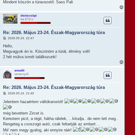
e
l
Mindent köszön a túravezető: Sass Pali
á
V
s
i
s
ötvöscsöpi
kis ETZ-s
s
z
a
Re: 2026. Május 23-24. Észak-Magyarország túra
a
t
H
2026.05.24. 22:47
e
o
t
z
Hello,
e
z
Megvagyok én is. Köszönöm a túrát, élmény volt!
á
j
s
2 hét múlva ismét találkozunk!
é
z
r
V
ó
e
i
l
s
á
amatőr
s
versenyző
s
z
a
Re: 2026. Május 23-24. Észak-Magyarország túra
a
t
H
2026.05.24. 21:40
e
o
t
z
Jelentem hazaértem váltókarostól!
e
z
á
j
s
é
még bevettem Zircet is.
z
r
Kerestem picit, a régit, hátha rálelek, ...kitudja.. de nem lett meg..
ó
e
l
Rengeteg a csoszogó autó, csak feltartják az embert...
á
s
Mé' nem megy gyalog, aki ennyire ráér!