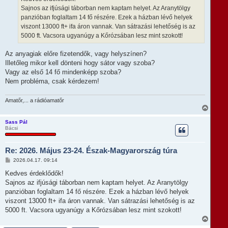
z
r
Sajnos az ifjúsági táborban nem kaptam helyet. Az Aranytölgy
ó
e
l
panzióban foglaltam 14 fő részére. Ezek a házban lévő helyek
á
viszont 13000 ft+ ifa áron vannak. Van sátrazási lehetőség is az
s
5000 ft. Vacsora ugyanúgy a Kőrózsában lesz mint szokott!
Az anyagiak előre fizetendők, vagy helyszínen?
Illetőleg mikor kell dönteni hogy sátor vagy szoba?
Vagy az első 14 fő mindenképp szoba?
Nem probléma, csak kérdezem!
Amatőr,... a rádióamatőr
V
i
s
Sass Pál
Bácsi
s
z
a
Re: 2026. Május 23-24. Észak-Magyarország túra
a
t
H
2026.04.17. 09:14
e
o
t
z
Kedves érdeklődők!
e
z
Sajnos az ifjúsági táborban nem kaptam helyet. Az Aranytölgy
á
j
s
panzióban foglaltam 14 fő részére. Ezek a házban lévő helyek
é
z
r
viszont 13000 ft+ ifa áron vannak. Van sátrazási lehetőség is az
ó
e
l
5000 ft. Vacsora ugyanúgy a Kőrózsában lesz mint szokott!
á
V
s
i