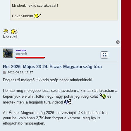
Mindenkinek jó szórakozást !
Üdv.: Sunbim
Köszke!
V
i
s
sunbim
operatőr
s
z
a
Re: 2026. Május 23-24. Észak-Magyarország túra
a
t
H
2026.06.28. 17:37
e
o
t
z
Döglesztő melegtől tikkadó szép napot mindenkinek!
e
z
á
j
s
Holnap még melegebb lesz, ezért javaslom a klimatizált lakásban a
é
z
r
képernyők elé ülni, tölteni egy nagy pohár jéghideg kólát
és
ó
e
l
megtekinteni a legújabb túra videót!
á
s
Az Észak Magyarország 2026 -os verzióját. 4K felbontást ír a
youtube, valójában 2,7K-ban forgott a kemera. Még így is
elfogadható minőségben.