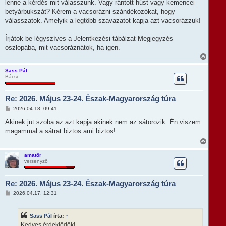
r
lenne a kérdés mit válasszunk. Vagy rántott húst vagy kemencei
ó
e
l
betyárbukszát? Kérem a vacsorázni szándékozókat, hogy
á
válasszatok. Amelyik a legtöbb szavazatot kapja azt vacsorázzuk!
s
Írjátok be légyszíves a Jelentkezési tábálzat Megjegyzés
oszlopába, mit vacsoráznátok, ha igen.
V
i
s
Sass Pál
Bácsi
s
z
a
Re: 2026. Május 23-24. Észak-Magyarország túra
a
t
H
2026.04.18. 09:41
e
o
t
z
Akinek jut szoba az azt kapja akinek nem az sátorozik. Én viszem
e
z
magammal a sátrat biztos ami biztos!
á
j
s
V
é
z
i
r
ó
s
e
amatőr
l
versenyző
s
á
z
s
a
Re: 2026. Május 23-24. Észak-Magyarország túra
a
t
H
2026.04.17. 12:31
e
o
t
z
e
z
Sass Pál
írta:
↑
á
j
s
Kedves érdeklődők!
é