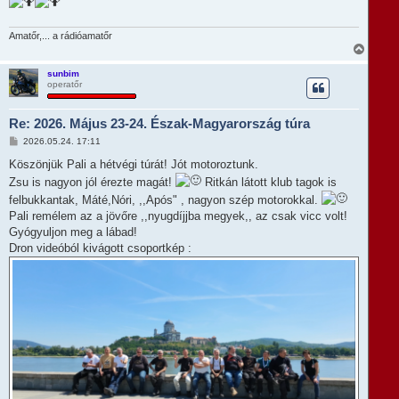
Amatőr,... a rádióamatőr
V
i
s
sunbim
operatőr
s
z
a
Re: 2026. Május 23-24. Észak-Magyarország túra
a
t
H
2026.05.24. 17:11
e
o
t
z
Köszönjük Pali a hétvégi túrát! Jót motoroztunk.
e
z
Zsu is nagyon jól érezte magát!
Ritkán látott klub tagok is
á
j
s
é
felbukkantak, Máté,Nóri, ,,Após" , nagyon szép motorokkal.
z
r
Pali remélem az a jövőre ,,nyugdíjjba megyek,, az csak vicc volt!
ó
e
l
Gyógyuljon meg a lábad!
á
Dron videóból kivágott csoportkép :
s