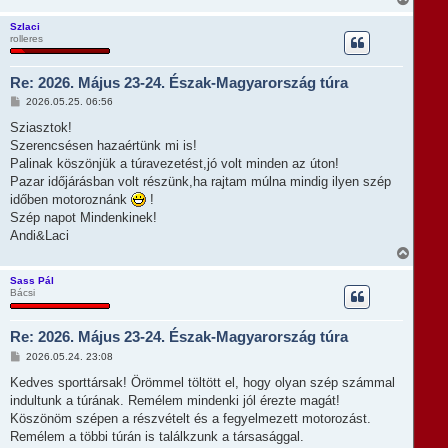
i
s
Szlaci
rolleres
s
z
a
Re: 2026. Május 23-24. Észak-Magyarország túra
a
t
H
2026.05.25. 06:56
e
o
t
z
Sziasztok!
e
z
Szerencsésen hazaértünk mi is!
á
j
s
Palinak köszönjük a túravezetést,jó volt minden az úton!
é
z
r
Pazar időjárásban volt részünk,ha rajtam múlna mindig ilyen szép
ó
e
l
időben motoroznánk
!
á
Szép napot Mindenkinek!
s
Andi&Laci
V
i
s
Sass Pál
Bácsi
s
z
a
Re: 2026. Május 23-24. Észak-Magyarország túra
a
t
H
2026.05.24. 23:08
e
o
t
z
Kedves sporttársak! Örömmel töltött el, hogy olyan szép számmal
e
z
indultunk a túrának. Remélem mindenki jól érezte magát!
á
j
s
Köszönöm szépen a részvételt és a fegyelmezett motorozást.
é
z
r
Remélem a többi túrán is találkzunk a társasággal.
ó