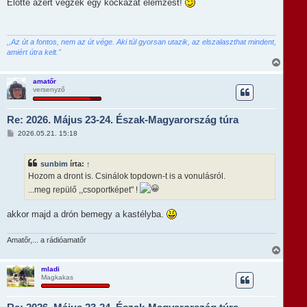
z
Előtte azért végzek egy kockázat elemzést!
e
z
á
j
s
é
z
r
ó
,,Az út a fontos, nem az út vége. Aki túl gyorsan utazik, az elszalaszthat mindent,
e
l
amiért útra kelt."
á
V
s
i
s
amatőr
versenyző
s
z
a
Re: 2026. Május 23-24. Észak-Magyarország túra
a
t
H
2026.05.21. 15:18
e
o
t
z
e
z
sunbim
írta:
↑
á
j
s
Hozom a dront is. Csinálok topdown-t is a vonulásról.
é
z
r
...meg repülő ,,csoportképet" !
ó
e
l
á
akkor majd a drón bemegy a kastélyba.
s
Amatőr,... a rádióamatőr
V
i
s
mladi
Magkakas
s
z
a