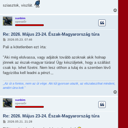
sziasztok, viszlát.
V
i
s
sunbim
operatőr
s
z
a
Re: 2026. Május 23-24. Észak-Magyarország túra
a
t
H
2026.05.23. 07:46
e
o
t
z
Pali a kötetlenben ezt írta:
e
z
á
j
s
"Aki még elolvassa, vagy adjátok tovább azoknak akik holnap
é
z
r
jönnek az észak-magyar túrára! Úgy készüljetek, hogy a szállást
ó
e
l
csak kp. lehet fizetni. Nem lesz otthon a tulaj és a szemben lévő
á
fagyizóba kell leadni a pénzt.,,
s
,,Az út a fontos, nem az út vége. Aki túl gyorsan utazik, az elszalaszthat mindent,
amiért útra kelt."
V
i
s
sunbim
operatőr
s
z
a
Re: 2026. Május 23-24. Észak-Magyarország túra
a
t
H
2026.05.21. 21:28
e
o
t