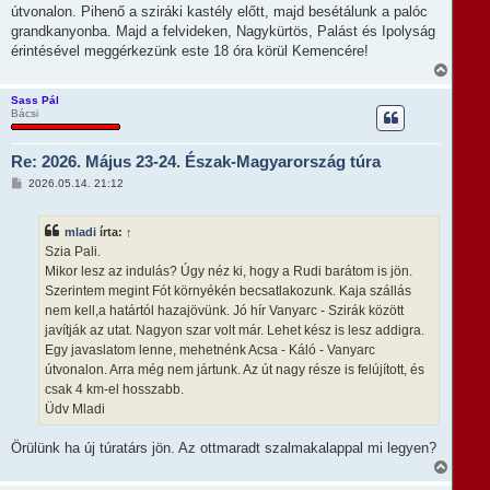
e
z
útvonalon. Pihenő a sziráki kastély előtt, majd besétálunk a palóc
á
j
s
grandkanyonba. Majd a felvideken, Nagykürtös, Palást és Ipolyság
é
z
r
érintésével meggérkezünk este 18 óra körül Kemencére!
ó
e
l
V
á
i
s
s
Sass Pál
Bácsi
s
z
a
Re: 2026. Május 23-24. Észak-Magyarország túra
a
t
H
2026.05.14. 21:12
e
o
t
z
e
z
mladi
írta:
↑
á
j
s
Szia Pali.
é
z
r
Mikor lesz az indulás? Úgy néz ki, hogy a Rudi barátom is jön.
ó
e
l
Szerintem megint Fót környékén becsatlakozunk. Kaja szállás
á
nem kell,a határtól hazajövünk. Jó hír Vanyarc - Szirák között
s
javítják az utat. Nagyon szar volt már. Lehet kész is lesz addigra.
Egy javaslatom lenne, mehetnénk Acsa - Káló - Vanyarc
útvonalon. Arra még nem jártunk. Az út nagy része is felújított, és
csak 4 km-el hosszabb.
Üdv Mladi
Örülünk ha új túratárs jön. Az ottmaradt szalmakalappal mi legyen?
V
i