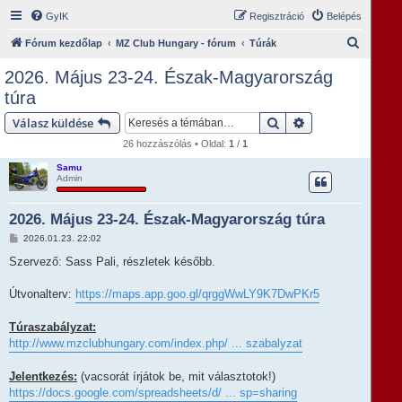
GyIK
Regisztráció
Belépés
K
Fórum kezdőlap
MZ Club Hungary - fórum
Túrák
e
2026. Május 23-24. Észak-Magyarország
r
túra
e
Keresés
Részletes keresés
Válasz küldése
s
26 hozzászólás • Oldal:
1
/
1
é
Samu
s
Admin
2026. Május 23-24. Észak-Magyarország túra
H
2026.01.23. 22:02
o
z
Szervező: Sass Pali, részletek később.
z
á
s
Útvonalterv:
https://maps.app.goo.gl/qrggWwLY9K7DwPKr5
z
ó
l
Túraszabályzat:
á
http://www.mzclubhungary.com/index.php/ ... szabalyzat
s
Jelentkezés:
(vacsorát írjátok be, mit választotok!)
https://docs.google.com/spreadsheets/d/ ... sp=sharing