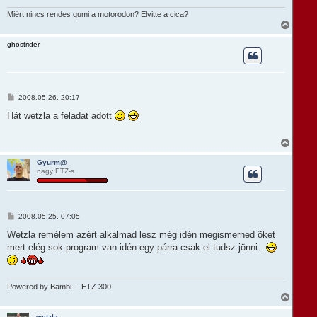
Miért nincs rendes gumi a motorodon? Elvitte a cica?
V
i
s
ghostrider
s
z
a
a
t
H
2008.05.26. 20:17
e
o
t
z
Hát wetzla a feladat adott
e
z
á
j
s
V
é
z
i
r
ó
s
e
Gyurm@
l
nagy ETZ-s
s
á
z
s
a
a
t
H
2008.05.25. 07:05
e
o
t
z
Wetzla remélem azért alkalmad lesz még idén megismerned õket
e
z
mert elég sok program van idén egy párra csak el tudsz jönni..
á
j
s
é
z
r
ó
e
l
Powered by Bambi -- ETZ 300
á
V
s
i
s
wetzla