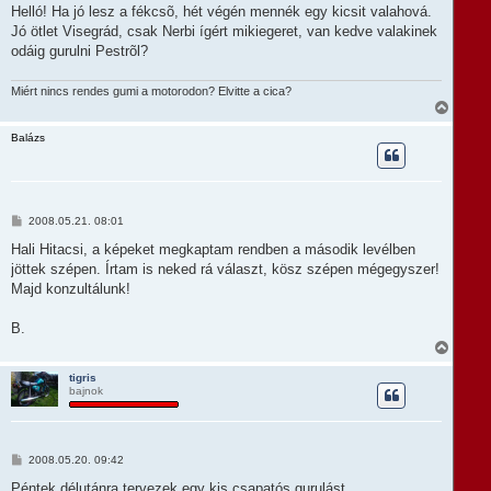
t
z
Helló! Ha jó lesz a fékcsõ, hét végén mennék egy kicsit valahová.
e
z
Jó ötlet Visegrád, csak Nerbi ígért mikiegeret, van kedve valakinek
á
j
s
odáig gurulni Pestrõl?
é
z
r
ó
e
l
Miért nincs rendes gumi a motorodon? Elvitte a cica?
á
V
s
i
s
Balázs
s
z
a
a
t
H
2008.05.21. 08:01
e
o
t
z
Hali Hitacsi, a képeket megkaptam rendben a második levélben
e
z
jöttek szépen. Írtam is neked rá választ, kösz szépen mégegyszer!
á
j
s
Majd konzultálunk!
é
z
r
ó
e
l
B.
á
V
s
i
s
tigris
bajnok
s
z
a
a
t
H
2008.05.20. 09:42
e
o
t
z
Péntek délutánra tervezek egy kis csapatós gurulást