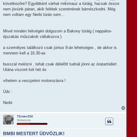
s
következõre? Egyébként várhat mikimauz a túráig, hacsak össze
é
z
r
nem jövünk páran, akik felétek szeretnének bámészkodni. Még
ó
e
l
nem voltam egy Nerbi túrán sem...
á
s
Mivel minden hétvégén dolgozom a Bakony túráig ( nappalos-
éjszakás mûszakok váltakozva )
a személyes találkozó csak június 8-án lehetséges , de akkor is
mennem kell a 16.30-as
busszal melózni , tehát csak délelõtt tudnál jönni az óratartódért .
Utána viszont két hét és
vihetem a veszprémi motorozásra !
Üdv :
Nerbi
V
i
s
TZrider250
Simsonos
s
z
a
BMBI MESTERT ÜDVÖZLIK!
a