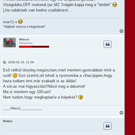
e
z
Visegrádra,OFF motorral (az MZ 7végén kapja meg a "térdeit"
á
j
s
),ha valakinek van kedve csatlakozni...
é
z
r
ó
e
l
A kisTZ-s
á
"Adjátok vissza a hegyeimet"
s
V
i
s
Hitacsi
Simsonos
s
z
a
a
t
H
2008.05.19. 21:09
e
o
t
z
Esõ nélkül tényleg megúsztam,mert mentem,gyorsabban mint a
e
z
szél!
Szó szerint,ott loholt a nyomomba a vihar,éppen,hogy
á
j
s
haza tudtam érni,már szakadt is az áldás!
é
z
r
A sör,az mai fogyasztás!!Nézd meg a dátumot!
ó
e
l
Ma is mentem egy 100-ast!
á
Nem tudom,hogy megkaptad-e a képeket?
s
____Hitacsi____________
V
i
s
Balázs
s
z
a