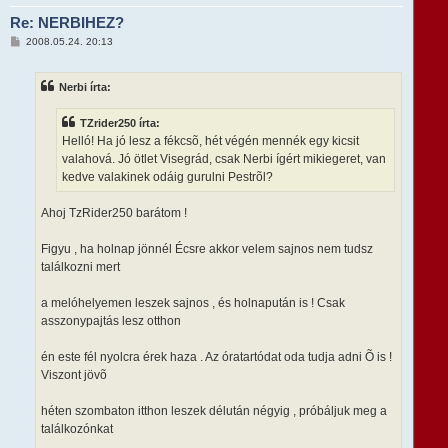
a
Re: NERBIHEZ?
a
t
H
2008.05.24. 20:13
e
o
t
z
e
z
Nerbi írta:
á
j
s
é
z
r
TZrider250 írta:
ó
e
l
Helló! Ha jó lesz a fékcsõ, hét végén mennék egy kicsit
á
valahová. Jó ötlet Visegrád, csak Nerbi ígért mikiegeret, van
s
kedve valakinek odáig gurulni Pestrõl?
Ahoj TzRider250 barátom !
Figyu , ha holnap jönnél Écsre akkor velem sajnos nem tudsz
találkozni mert
a melóhelyemen leszek sajnos , és holnapután is ! Csak
asszonypajtás lesz otthon
én este fél nyolcra érek haza . Az óratartódat oda tudja adni Õ is !
Viszont jövõ
héten szombaton itthon leszek délután négyig , próbáljuk meg a
találkozónkat