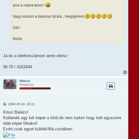
arra a napra tenni !
Vagy viszem a bakonyi túrára , megígérem
Üdv :
Nerbi
Ja és a telefonszámom amin elérsz :
06-70 \ 4162444
V
i
s
Hitacsi
Simsonos
s
z
a
a
t
H
2008.05.24. 20:11
e
o
t
z
Köszi Balázs!
e
z
Küldenék egy két képet a tóról,de nem tudom hogy kell egyszerre
á
j
s
több képet fölrakni!
é
z
r
Ezért,csak egyet küldök!Ma,csináltam.
ó
e
l
á