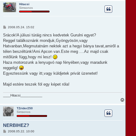
ó
s
e
Hitacsi
l
Simsonos
s
á
z
s
a
a
t
H
2008.05.24. 15:02
e
o
t
z
Srácok!A júliusi túráig nincs kedvetek Gurulni egyet?
e
z
Reggel találkoznánk mondjuk,Gyöngyösön,vagy
á
j
s
Hatvanban,Megmutatnám nektek azt a hegyi bánya tavat,amirõl a
é
z
r
télen beszéltünk!Ami Apcon van.Este meg ....Az majd csak
ó
e
l
mitõlünk függ,hogy mi lesz!
á
Haza motorozunk a lenyugvó nap fényében,vagy maradunk
s
reggelig!
Egyeztessünk vagy itt,vagy küldjetek privát üzenetet!
Majd estére teszek föl egy képet róla!
____Hitacsi____________
V
i
s
TZrider250
Simsonos
s
z
a
NERBIHEZ?
a
t
H
2008.05.22. 10:00
e
o