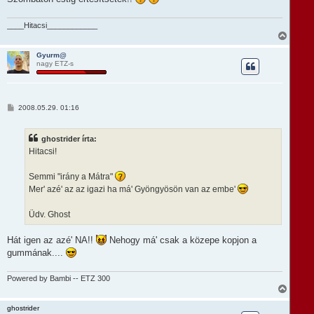
s
____Hitacsi____________
V
i
s
Gyurm@
nagy ETZ-s
s
z
a
a
t
H
2008.05.29. 01:16
e
o
t
z
e
z
ghostrider írta:
á
j
s
Hitacsi!
é
z
r
ó
e
l
Semmi "irány a Mátra"
á
Mer' azé' az az igazi ha má' Gyöngyösön van az embe'
s
Üdv. Ghost
Hát igen az azé' NA!!
Nehogy má' csak a közepe kopjon a
gummának....
Powered by Bambi -- ETZ 300
V
i
s
ghostrider