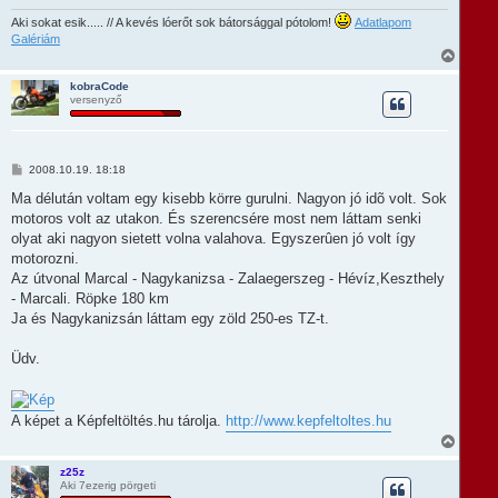
z
r
ó
Aki sokat esik..... // A kevés lóerőt sok bátorsággal pótolom!
Adatlapom
e
l
Galériám
á
V
s
i
s
kobraCode
versenyző
s
z
a
a
t
H
2008.10.19. 18:18
e
o
t
z
Ma délután voltam egy kisebb körre gurulni. Nagyon jó idõ volt. Sok
e
z
motoros volt az utakon. És szerencsére most nem láttam senki
á
j
s
olyat aki nagyon sietett volna valahova. Egyszerûen jó volt így
é
z
r
motorozni.
ó
e
l
Az útvonal Marcal - Nagykanizsa - Zalaegerszeg - Hévíz,Keszthely
á
- Marcali. Röpke 180 km
s
Ja és Nagykanizsán láttam egy zöld 250-es TZ-t.
Üdv.
A képet a Képfeltöltés.hu tárolja.
http://www.kepfeltoltes.hu
V
i
s
z25z
Aki 7ezerig pörgeti
s