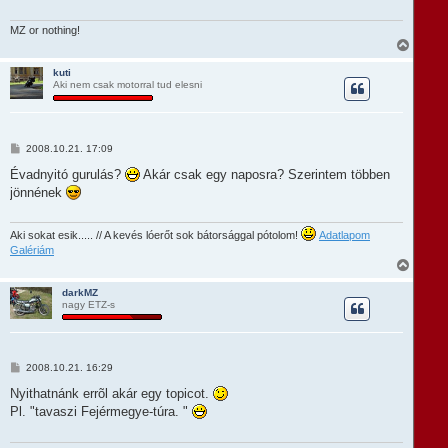
s
é
z
r
ó
MZ or nothing!
e
l
V
á
i
s
s
kuti
Aki nem csak motorral tud elesni
s
z
a
a
t
H
2008.10.21. 17:09
e
o
t
z
Évadnyitó gurulás?
Akár csak egy naposra? Szerintem többen
e
z
jönnének
á
j
s
é
z
r
ó
Aki sokat esik..... // A kevés lóerőt sok bátorsággal pótolom!
Adatlapom
e
l
Galériám
á
V
s
i
s
darkMZ
nagy ETZ-s
s
z
a
a
t
H
2008.10.21. 16:29
e
o
t
z
Nyithatnánk errõl akár egy topicot.
e
z
Pl. "tavaszi Fejérmegye-túra. "
á
j
s
é
z
r