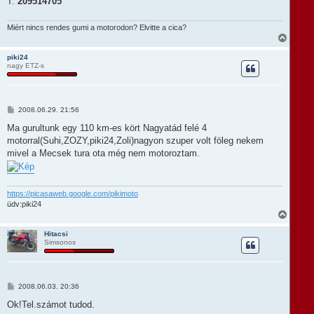
T:
209514705
Miért nincs rendes gumi a motorodon? Elvitte a cica?
V
i
s
piki24
nagy ETZ-s
s
z
a
a
t
H
2008.06.29. 21:56
e
o
t
z
Ma gurultunk egy 110 km-es kört Nagyatád felé 4
e
z
motorral(Suhi,ZOZY,piki24,Zoli)nagyon szuper volt föleg nekem
á
j
s
mivel a Mecsek tura ota még nem motoroztam.
é
z
r
ó
e
l
á
https://picasaweb.google.com/pikimoto
s
üdv:piki24
V
i
s
Hitacsi
Simsonos
s
z
a
a
t
H
2008.06.03. 20:36
e
o
t
z
Ok!Tel.számot tudod.
e
z