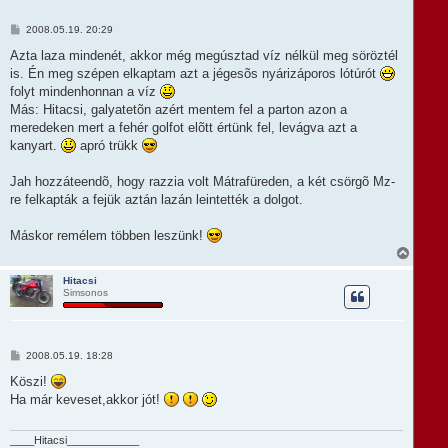
a
t
H
2008.05.19. 20:29
e
o
t
z
Azta laza mindenét, akkor még megúsztad víz nélkül meg söröztél
e
z
is. Én meg szépen elkaptam azt a jégesõs nyárizáporos lótúrót
á
j
s
folyt mindenhonnan a víz
é
z
r
Más: Hitacsi, galyatetõn azért mentem fel a parton azon a
ó
e
l
meredeken mert a fehér golfot elõtt értünk fel, levágva azt a
á
kanyart.
apró trükk
s
Jah hozzáteendõ, hogy razzia volt Mátrafüreden, a két csörgõ Mz-
re felkapták a fejük aztán lazán leintették a dolgot.
Máskor remélem többen leszünk!
V
i
s
Hitacsi
Simsonos
s
z
a
a
t
H
2008.05.19. 18:28
e
o
t
z
Köszi!
e
z
Ha már keveset,akkor jót!
á
j
s
é
z
r
ó
____Hitacsi____________
e