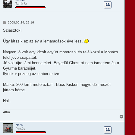
Tanár Úr
s
z
a
a
t
H
2008.05.24. 22:16
e
o
t
z
Sziasztok!
e
z
á
j
s
Úgy látszik ez az év a lemaradások éve lesz.
é
z
r
ó
e
l
Nagyon jó volt egy kicsit együtt motorozni és találkozni a Mohács
á
felõl jövõ csapattal.
s
Jó volt újra látni benneteket. Egyedül Ghost-ot nem ismertem és a
Gyurma barátnõjét.
Ilyenkor pezseg az ember szíve.
Ma kb. 200 km-t motoroztam. Bács-Kiskun megye déli részét
jártam körbe.
Hali:
Attila
V
i
s
Nerbi
Pincés
s
z