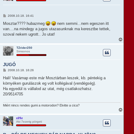
z
a
a
t
H
2008.10.18. 16:41
e
o
t
z
Mosztar???? hubazmeg
nem semmi...nem egeszen itt
e
z
van....na mindegy a jugos utazasunknak ma keresztbe tettek,
á
j
s
szoval nekem ugrott.. Jo utat!
é
z
r
V
ó
e
i
l
s
á
TZrider250
s
Simsonos
s
z
a
JUGÓ
a
t
H
2008.10.18. 16:26
e
o
t
z
Hali! Vasárnap este már Mosztárban leszek, kb. péntekig a
e
z
környéken gurulászok eg volt kollégával (vendégség).
á
j
s
Ha egyedül is vállalod az utat, még csatlakozhatsz.
é
z
r
20/9514705
ó
e
l
á
Miért nincs rendes gumi a motorodon? Elvitte a cica?
s
V
i
s
z25z
Aki 7ezerig pörgeti
s
z
a