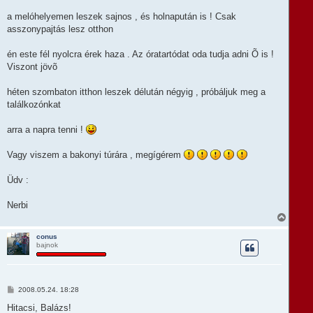
a melóhelyemen leszek sajnos , és holnapután is ! Csak
asszonypajtás lesz otthon
én este fél nyolcra érek haza . Az óratartódat oda tudja adni Õ is !
Viszont jövõ
héten szombaton itthon leszek délután négyig , próbáljuk meg a
találkozónkat
arra a napra tenni !
Vagy viszem a bakonyi túrára , megígérem
Üdv :
Nerbi
V
i
s
conus
bajnok
s
z
a
a
t
H
2008.05.24. 18:28
e
o
t
z
Hitacsi, Balázs!