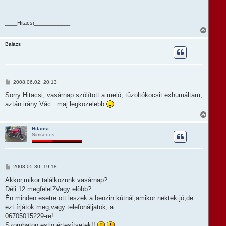
á
j
s
é
z
r
ó
____Hitacsi____________
e
l
V
á
i
s
s
Balázs
s
z
a
a
t
H
2008.06.02. 20:13
e
o
t
z
Sorry Hitacsi, vasárnap szólított a meló, tûzoltókocsit exhumáltam,
e
z
aztán irány Vác...maj legközelebb
á
j
s
V
é
z
i
r
ó
s
e
Hitacsi
l
Simsonos
s
á
z
s
a
a
t
H
2008.05.30. 19:18
e
o
t
z
Akkor,mikor találkozunk vasárnap?
e
z
Déli 12 megfelel?Vagy elõbb?
á
j
s
Én minden esetre ott leszek a benzin kútnál,amikor nektek jó,de
é
z
r
ezt írjátok meg,vagy telefonáljatok, a
ó
e
l
06705015229-re!
á
Szombaton estig értesítsetek!!