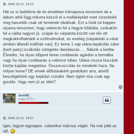
t
H
2008.10.21. 19:22
e
o
t
z
Hát ez is beleférne de én elviekben kétnaposra terveztem de a
e
z
dátum attól függ mikorra készül el a melléképület mert vizesblokk
á
j
s
meg hasonlók csak ott lennének ideálisak. Ezt a túrát tul képpen
é
z
r
olyanra terveztem, hogy velencén fel a hegyre kilátóba, csókakõn
ó
e
l
fel a várba nagyon jó, szápár és várpalota között van tés ott
á
megkukkolhatnánk a szélmalmokat, és esetleg (várpalotán a várat
s
amiben állandó kiállítás van). Ez lenne 1 nap utána lepakolás sátor
(kerti party):iszákolás sütögetés danolászás..... Nálunk a kertbe.
Ébredés, ha olyan idõpont lenne csobbanás agárdon a termálba
vagy ha olyan csobbanás a velencei tóban. Utána vissza hozzánk
közbe kajálás megejtése. Összecuccolás és mindenki haza. Na
milyen lenne? DE ennek elõfutáraként gondoltam arra, amirõl
beszélgettünk egy bejárást csinálni. Nem ögtön túra csak egy
gurulás. Vagy nem jó az ötlet?
V
i
s
darkMZ
nagy ETZ-s
s
z
a
a
t
H
2008.10.21. 18:57
e
o
t
z
Igen, legyen egynapos. valamikor március végén. Ha már jobb az
e
z
idõ.
á
j