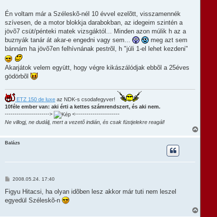
e
z
á
j
s
Én voltam már a Széleskõ-nél 10 évvel ezelõtt, visszamennék
é
z
r
szívesen, de a motor blokkja darabokban, az idegeim szintén a
ó
e
l
jövõ7 csüt/pénteki matek vizsgáktól... Minden azon múlik h az a
á
buznyák tanár át akar-e engedni vagy sem...
meg azt sem
s
bánnám ha jövõ7en felhívnának pestrõl, h "júli 1-el lehet kezdeni"
Akarjátok velem együtt, hogy végre kikászálódjak ebbõl a 25éves
gödörbõl
ETZ 150 de luxe
az NDK-s csodafegyver!
10féle ember van: aki érti a kettes számrendszert, és aki nem.
----------------------->
<-----------------------
Ne villogj, ne dudálj, mert a vezető indián, és csak füstjelekre reagál!
V
i
s
Balázs
s
z
a
a
t
H
2008.05.24. 17:40
e
o
t
z
Figyu Hitacsi, ha olyan idõben lesz akkor már tuti nem leszel
e
z
egyedül Széleskõ-n
á
j
s
V
é
z
i
r