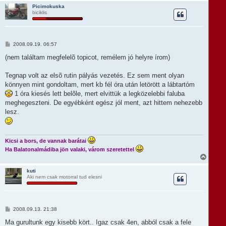
s
Picimokuska
biciklis
s
z
a
a
t
H
2008.09.19. 06:57
e
o
t
z
(nem találtam megfelelõ topicot, remélem jó helyre írom)
e
z
á
j
s
Tegnap volt az elsõ rutin pályás vezetés. Ez sem ment olyan
é
z
r
könnyen mint gondoltam, mert kb fél óra után letörött a lábtartóm
ó
e
l
1 óra kiesés lett belõle, mert elvittük a legközelebbi faluba
á
meghegeszteni. De egyébként egész jól ment, azt hittem nehezebb
s
lesz.
Kicsi a bors, de vannak barátai
Ha Balatonalmádiba jön valaki, várom szeretettel
V
i
s
kuti
Aki nem csak motorral tud elesni
s
z
a
a
t
H
2008.09.13. 21:38
e
o
t
z
Ma gurultunk egy kisebb kört.. Igaz csak 4en, abból csak a fele