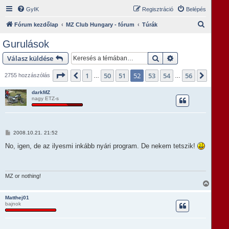
GyIK
Regisztráció
Belépés
K
Fórum kezdőlap
MZ Club Hungary - fórum
Túrák
e
Gurulások
r
Keresés
Részletes keresés
Válasz küldése
e
s
Oldal:
52
/
56
1
50
51
52
53
54
56
Előző
Követ
2755 hozzászólás
…
…
é
darkMZ
s
nagy ETZ-s
H
2008.10.21. 21:52
o
z
No, igen, de az ilyesmi inkább nyári program. De nekem tetszik!
z
á
s
z
ó
MZ or nothing!
l
V
á
i
s
s
Matthej01
bajnok
s
z
a
a