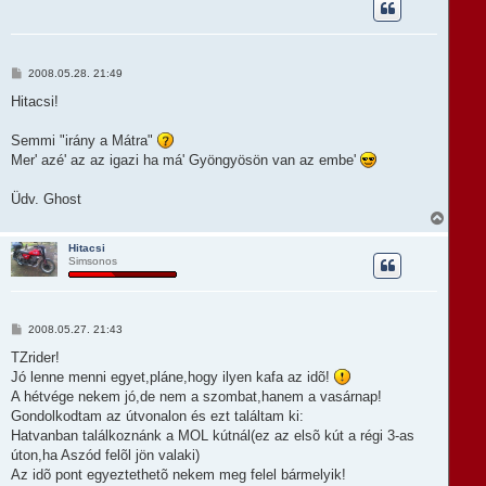
s
z
a
a
t
H
2008.05.28. 21:49
e
o
t
z
Hitacsi!
e
z
á
j
s
Semmi "irány a Mátra"
é
z
r
Mer' azé' az az igazi ha má' Gyöngyösön van az embe'
ó
e
l
á
Üdv. Ghost
s
V
i
s
Hitacsi
Simsonos
s
z
a
a
t
H
2008.05.27. 21:43
e
o
t
z
TZrider!
e
z
Jó lenne menni egyet,pláne,hogy ilyen kafa az idõ!
á
j
s
A hétvége nekem jó,de nem a szombat,hanem a vasárnap!
é
z
r
Gondolkodtam az útvonalon és ezt találtam ki:
ó
e
l
Hatvanban találkoznánk a MOL kútnál(ez az elsõ kút a régi 3-as
á
úton,ha Aszód felõl jön valaki)
s
Az idõ pont egyeztethetõ nekem meg felel bármelyik!