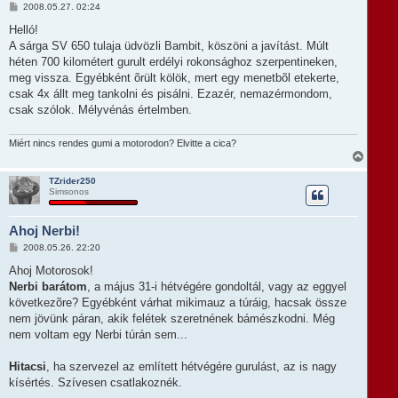
t
H
2008.05.27. 02:24
e
o
t
z
Helló!
e
z
A sárga SV 650 tulaja üdvözli Bambit, köszöni a javítást. Múlt
á
j
s
héten 700 kilométert gurult erdélyi rokonsághoz szerpentineken,
é
z
r
meg vissza. Egyébként õrült kölök, mert egy menetbõl etekerte,
ó
e
l
csak 4x állt meg tankolni és pisálni. Ezazér, nemazérmondom,
á
csak szólok. Mélyvénás értelmben.
s
Miért nincs rendes gumi a motorodon? Elvitte a cica?
V
i
s
TZrider250
Simsonos
s
z
a
Ahoj Nerbi!
a
t
H
2008.05.26. 22:20
e
o
t
z
Ahoj Motorosok!
e
z
Nerbi barátom
, a május 31-i hétvégére gondoltál, vagy az eggyel
á
j
s
következõre? Egyébként várhat mikimauz a túráig, hacsak össze
é
z
r
nem jövünk páran, akik felétek szeretnének bámészkodni. Még
ó
e
l
nem voltam egy Nerbi túrán sem...
á
s
Hitacsi
, ha szervezel az említett hétvégére gurulást, az is nagy
kísértés. Szívesen csatlakoznék.