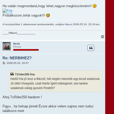
s
Ha valaki megmondaná,hogy lehet,nagyon megköszönném!!
Próbálkozom,tehát vagyok!!!
A hozzászólást 1 alkalommal szerkesztették, utoljára
Hitacsi
2008.05.24. 20:19-kor.
____Hitacsi____________
V
i
s
Nerbi
Pincés
s
z
a
Re: NERBIHEZ?
a
t
H
2008.05.24. 20:07
e
o
t
z
e
z
TZrider250 írta:
á
j
s
Helló! Ha jó lesz a fékcsõ, hét végén mennék egy kicsit valahová.
é
z
r
Jó ötlet Visegrád, csak Nerbi ígért mikiegeret, van kedve
ó
e
l
valakinek odáig gurulni Pestrõl?
á
s
Ahoj TzRider250 barátom !
Figyu , ha holnap jönnél Écsre akkor velem sajnos nem tudsz
találkozni mert