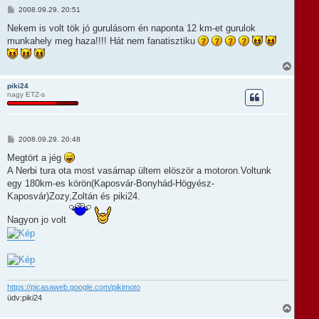
t
H
2008.09.29. 20:51
e
o
t
z
Nekem is volt tök jó gurulásom én naponta 12 km-et gurulok
e
z
munkahely meg haza!!!! Hát nem fanatisztiku
á
j
s
é
z
r
V
ó
e
i
l
s
piki24
á
nagy ETZ-s
s
s
z
a
a
t
H
2008.09.29. 20:48
e
o
t
z
Megtört a jég
e
z
A Nerbi tura ota most vasárnap ültem elöször a motoron.Voltunk
á
j
s
egy 180km-es körön(Kaposvár-Bonyhád-Högyész-
é
z
r
Kaposvár)Zozy,Zoltán és piki24.
ó
e
l
á
Nagyon jo volt
s
https://picasaweb.google.com/pikimoto
üdv:piki24
V
i