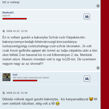
r
ó
MZ or nothing!
e
l
V
á
i
s
s
Matthej01
bajnok
s
z
a
a
t
H
2008.10.20. 12:53
e
o
t
z
Én is voltam gurulni a bakonyba Szfvár-csór-Várpalota-tés-
e
z
bakonycsernye-bodajk-fehérvárcsurgó-kincsesbánya-
á
j
s
iszkaszentgyörgy-csóriszkahegy-csór-szfvár útvonalon. Jó volt
é
z
r
csak kissé gyilkolta agépet aki ismeri az tudja várpalota után a tési
ó
e
l
úton felfelé 2-en haverral kis tz-vel kõkeményen 2.-ba. Mentünk
á
motort nézni. Akarom mondani vett is egy ts125-öst. De szerintem
s
nagyon nagy az az útvonal!!!
V
i
s
kuti
Aki nem csak motorral tud elesni
s
z
a
a
t
H
2008.10.19. 21:28
e
o
t
z
Délután voltunk egyet gurulni bakonyba.. kis kanyarvadászat
Mi
e
z
sem siettünk túlzottan, elég volt a 90
á
j
s
é