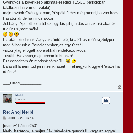
Gyöngyös a következõ állomás(esetleg TESCO parkolóban
találkozni ha van ott valaki),
majd tovább Gyöngyöspata,Püspöki,(lehet még menni,ha van kedv
Pásztónak,de ha nincs akkor
Jobbágyi,Apc,ott föl a tóhoz egy kis pihi,fürdés annak aki akar és
tud úszni,mert mély!
Ez után elindulunk Zagyvaszántó felé, ki a 21-es mûútra,Selypen
meg állhatunk a Paradicsomban,ez egy útszéli
viszonylag elfogatható árakkal rendelkezõ ivoda!
Tovább Hatvanba,majd onnan ki-ki haza!
Ezt gondoltam én,módosítsátok Ti!!
Balázs!Ha nem tud jönni senki,azért mi elmegyünk ugye?Persze,ha
rá érsz!
____Hitacsi____________
V
i
s
Nerbi
Pincés
s
z
a
Re: Ahoj Nerbi!
a
t
H
2008.05.27. 06:14
e
o
t
z
[quote="TZrider250"]
e
z
Nerbi barátom
, a május 31-i hétvégére gondoltál, vagy az eggyel
á
j