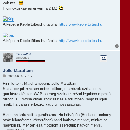
e
z
volt mz..
á
j
s
Picimokuskáé és enyém a 2 MZ
é
z
r
ó
e
l
á
A képet a Képfeltöltés.hu tárolja.
http://www.kepfeltoltes.hu
s
A képet a Képfeltöltés.hu tárolja.
http://www.kepfeltoltes.hu
V
i
s
TZrider250
Simsonos
s
z
a
Jolle Marattam
a
t
H
2008.06.30. 20:12
e
o
t
z
Finn lettem. Mától a nevem: Jolle Marattam.
e
z
Sajna per pill nincsen netem otthon, ma nézek azóta ide a
á
j
s
gurulásra elõször. WAP-on meg szoktam nézni legalább a postát
é
z
r
otthon is. Jóvóna olyan szolgáltatás a fórumban, hogy küldjön
ó
e
l
mailt, ha válasz érkezik, vagy új hozzászólás.
á
s
Bizotsan kafa volt a gurulászás. Ha hétvégén (Budapest néhány
száz kilométeres körzetében) bárki bárhova menne, minket ne
hagyjon ki. Mer tén ésa motorom szeretünk nagyon menni.