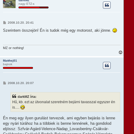
darkMZ
nagy ETZ-s
s
z
a
a
t
H
2008.10.20. 20:41
e
o
t
z
Szerintem összejön! Én is tudok még egy motorost, aki jönne.
e
z
á
j
s
é
z
r
ó
MZ or nothing!
e
l
V
á
i
s
s
Matthej01
bajnok
s
z
a
a
t
H
2008.10.20. 20:07
e
o
t
z
e
z
darkMZ írta:
á
j
s
Hû, kb. ezt az útvonalat szeretném bejárni tavasszal egyszer én
é
z
r
is.....
ó
e
l
á
Én meg egy ilyen gurulást tervezek, ami egyben bejárás is lenne
s
egy nyári túrához ha a többiek is benne lennének, ha gondolod
eljössz: Szfvár-Agárd-Velence-Nadap_Lovasberény-Csákvár-