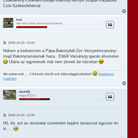
Csákberény-Csókakõ-Bodajk-Bakonycsernye-Szápár-Várpalota-
Csór-Székesfehérvár
V
i
s
kuti
Aki nem csak motorral tud elesni
s
z
a
a
t
H
2008.10.20. 13:42
e
o
t
z
Nekem a kedvencem a Pápa-Bakonybél-Zirc-Veszprémvarsány-
e
z
majd Bakonytamásinak haza.. Ebbõl Varsányig igazán élvezetes
á
j
s
Utána az egyenesek már nem jönnek be túlzottan
é
z
r
ó
e
l
Aki sokat esik..... // A kevés lóerőt sok bátorsággal pótolom!
Adatlapom
á
Galériám
s
V
i
s
darkMZ
nagy ETZ-s
s
z
a
a
t
H
2008.10.20. 13:35
e
o
t
z
Hû, kb. ezt az útvonalat szeretném bejárni tavasszal egyszer én
e
z
is.....
á
j
s
é
z