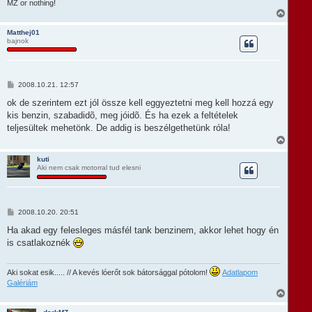
ó
MZ or nothing!
e
l
V
á
i
s
s
Matthej01
bajnok
s
z
a
a
t
H
2008.10.21. 12:57
e
o
t
z
ok de szerintem ezt jól össze kell eggyeztetni meg kell hozzá egy
e
z
kis benzin, szabadidõ, meg jóidõ. És ha ezek a feltételek
á
j
s
teljesültek mehetönk. De addig is beszélgethetünk róla!
é
z
r
V
ó
e
i
l
s
á
kuti
s
Aki nem csak motorral tud elesni
s
z
a
a
t
H
2008.10.20. 20:51
e
o
t
z
Ha akad egy felesleges másfél tank benzinem, akkor lehet hogy én
e
z
is csatlakoznék
á
j
s
é
z
r
ó
Aki sokat esik..... // A kevés lóerőt sok bátorsággal pótolom!
Adatlapom
e
l
Galériám
á
V
s
i
s