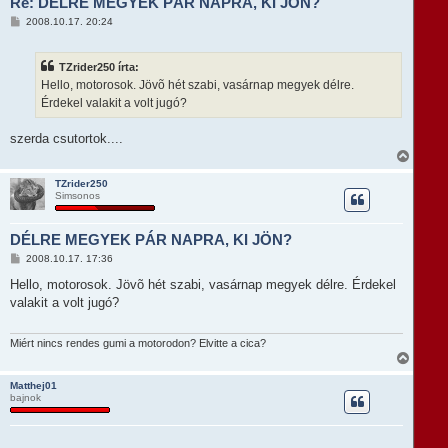
Re: DÉLRE MEGYEK PÁR NAPRA, KI JÖN?
a
t
H
2008.10.17. 20:24
e
o
t
z
e
z
TZrider250 írta:
á
j
s
Hello, motorosok. Jövõ hét szabi, vasárnap megyek délre.
é
z
r
Érdekel valakit a volt jugó?
ó
e
l
á
szerda csutortok....
s
V
i
s
TZrider250
Simsonos
s
z
a
DÉLRE MEGYEK PÁR NAPRA, KI JÖN?
a
t
H
2008.10.17. 17:36
e
o
t
z
Hello, motorosok. Jövõ hét szabi, vasárnap megyek délre. Érdekel
e
z
valakit a volt jugó?
á
j
s
é
z
r
ó
Miért nincs rendes gumi a motorodon? Elvitte a cica?
e
l
V
á
i
s
s
Matthej01
bajnok
s
z
a
a