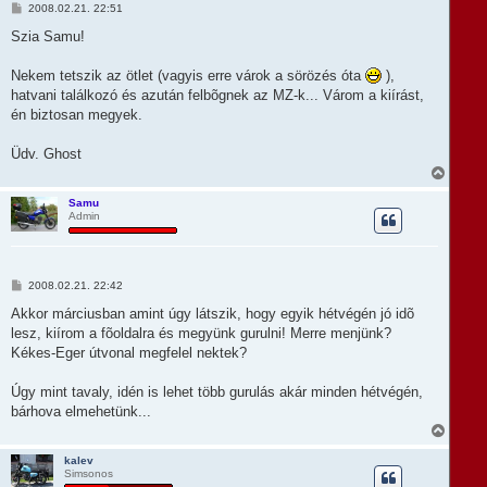
t
H
2008.02.21. 22:51
e
o
t
z
Szia Samu!
e
z
á
j
s
Nekem tetszik az ötlet (vagyis erre várok a sörözés óta
),
é
z
r
hatvani találkozó és azután felbõgnek az MZ-k... Várom a kiírást,
ó
e
l
én biztosan megyek.
á
s
Üdv. Ghost
V
i
s
Samu
Admin
s
z
a
a
t
H
2008.02.21. 22:42
e
o
t
z
Akkor márciusban amint úgy látszik, hogy egyik hétvégén jó idõ
e
z
lesz, kiírom a fõoldalra és megyünk gurulni! Merre menjünk?
á
j
s
Kékes-Eger útvonal megfelel nektek?
é
z
r
ó
e
l
Úgy mint tavaly, idén is lehet több gurulás akár minden hétvégén,
á
bárhova elmehetünk...
s
V
i
s
kalev
Simsonos
s