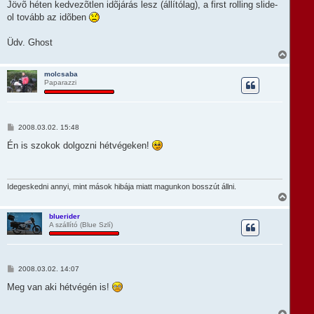
Jövõ héten kedvezõtlen idõjárás lesz (állítólag), a first rolling slide-
ol tovább az idõben
Üdv. Ghost
V
i
s
molcsaba
Paparazzi
s
z
a
a
t
H
2008.03.02. 15:48
e
o
t
z
Én is szokok dolgozni hétvégeken!
e
z
á
j
s
é
z
r
ó
Idegeskedni annyi, mint mások hibája miatt magunkon bosszút állni.
e
l
V
á
i
s
s
bluerider
A szállító (Blue Szlí)
s
z
a
a
t
H
2008.03.02. 14:07
e
o
t
z
Meg van aki hétvégén is!
e
z
á
j
s
V
é