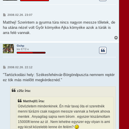
z
a
a
t
H
2008.02.26. 23:07
e
o
t
z
Matthej! Szerintem a gyurma túra nincs nagyon messze tõletek, de
e
z
ha utána nézel volt Gyõr környéke Ajka környéke azok a túrák is
á
j
s
arra felé vannak.
é
z
r
V
ó
e
i
l
s
á
Gshp
s
kis ETZ-s
s
z
a
a
t
H
2008.02.26. 22:12
e
o
t
z
"Tartózkodási hely: Székesfehérvár-Börgöndpuszta nemnem reptér
e
z
ez tök más mielõtt megkérdeznéd."
á
j
s
é
z
r
z25z írta:
ó
e
l
á
Matthej01 írta:
s
Üdvözletem mindenkinek. Én már tavaj óta el szeretnék
menni túrázni csak nagyon messze vannak a helyek ahova
mentek . Anyagilag sajna nem bírom . egyszer kiszámoltam
15000ft lenne az út . Nem lehetne egyszer egy olyan is ami
egy kicsit közelebb lenne én felém?