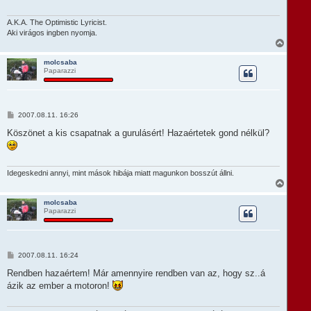
s
é
z
r
ó
A.K.A. The Optimistic Lyricist.
e
l
Aki virágos ingben nyomja.
á
V
s
i
s
molcsaba
Paparazzi
s
z
a
a
t
H
2007.08.11. 16:26
e
o
t
z
Köszönet a kis csapatnak a gurulásért! Hazaértetek gond nélkül?
e
z
á
j
s
é
z
r
ó
Idegeskedni annyi, mint mások hibája miatt magunkon bosszút állni.
e
l
V
á
i
s
s
molcsaba
Paparazzi
s
z
a
a
t
H
2007.08.11. 16:24
e
o
t
z
Rendben hazaértem! Már amennyire rendben van az, hogy sz..á
e
z
ázik az ember a motoron!
á
j
s
é
z
r