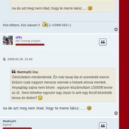
na de azt meg nem irtad, hogy te merre laksz......
Köd elõttem, füst utánam !!
[-=UNW-042=-]
V
i
s
z25z
Aki 7ezerig pörgeti
s
z
a
a
t
H
2008.02.26. 21:00
e
o
t
z
e
z
Matthej01 írta:
á
j
s
Üdvözletem mindenkinek. Én már tavaj óta el szeretnék menni
é
z
r
túrázni csak nagyon messze vannak a helyek ahova mentek .
ó
e
l
Anyagilag sajna nem bírom . egyszer kiszámoltam 15000ft lenne
á
az út . Nem lehetne egyszer egy olyan is ami egy kicsit közelebb
s
lenne én felém?
na de azt meg nem irtad, hogy te merre laksz......
V
i
s
Matthej01
bajnok
s