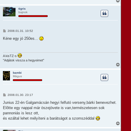
V
i
s
tigris
bajnok
s
z
a
a
t
H
2008.01.31. 10:52
e
o
t
z
Kéne egy jó 250es...
e
z
á
j
s
é
z
r
ó
A kisTZ-s
e
l
"Adjátok vissza a hegyeimet"
á
V
s
i
s
bambi
Mágus
s
z
a
a
t
H
2008.01.30. 23:17
e
o
t
z
Junius 22-én Galgamácsán hegyi felfutó verseny,bárki benevezhet.
e
z
Elõtte egy nappal már öszejövete is van,természetesen sok
á
j
s
pannoniás is lesz ott,
é
z
r
és ezáltal lehet mélyíteni a barátságot a szomszéddal
ó
e
l
V
á
i
s