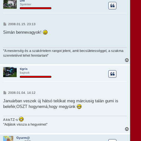
s
Diti
Sprinter
s
z
a
a
t
H
2008.01.15. 23:13
e
o
t
z
Simán bennevagyok!
e
z
á
j
s
é
z
r
ó
"A mesterség és a szakértelem rangot jelent, amit becsületességgel, a szakma
e
l
szeretetével lehet fenntartani"
á
V
s
i
s
tigris
bajnok
s
z
a
a
t
H
2008.01.04. 14:12
e
o
t
z
Januárban veszek új hátsó telókat meg márciusig talán gumi is
e
z
belefér,OSZT hogynemá,hogy megyünk
á
j
s
é
z
r
ó
A kisTZ-s
e
l
"Adjátok vissza a hegyeimet"
á
V
s
i
s
Gyurm@