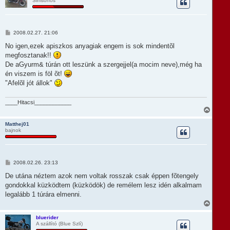
Simsonos
s
z
a
a
t
H
2008.02.27. 21:06
e
o
t
z
No igen,ezek apiszkos anyagiak engem is sok mindentõl
e
z
megfosztanak!!
á
j
s
De aGyurm& túrán ott leszünk a szergejjel(a mocim neve),még ha
é
z
r
én viszem is föl õt!
ó
e
l
"Afelõl jót állok"
á
s
____Hitacsi____________
V
i
s
Matthej01
bajnok
s
z
a
a
t
H
2008.02.26. 23:13
e
o
t
z
De utána néztem azok nem voltak rosszak csak éppen fõtengely
e
z
gondokkal küzködtem (küzködök) de remélem lesz idén alkalmam
á
j
s
legalább 1 túrára elmenni.
é
z
r
V
ó
e
i
l
s
á
bluerider
s
A szállító (Blue Szlí)
s