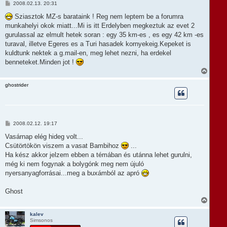
t
H
2008.02.13. 20:31
e
o
t
z
Sziasztok MZ-s barataink ! Reg nem leptem be a forumra
e
z
munkahelyi okok miatt...Mi is itt Erdelyben megkeztuk az evet 2
á
j
s
gurulassal az elmult hetek soran : egy 35 km-es , es egy 42 km -es
é
z
r
turaval, illetve Egeres es a Turi hasadek kornyekeig.Kepeket is
ó
e
l
kuldtunk nektek a g.mail-en, meg lehet nezni, ha erdekel
á
benneteket.Minden jot !
s
V
i
s
ghostrider
s
z
a
a
t
H
2008.02.12. 19:17
e
o
t
z
Vasárnap elég hideg volt...
e
z
Csütörtökön viszem a vasat Bambihoz
...
á
j
s
Ha kész akkor jelzem ebben a témában és utánna lehet gurulni,
é
z
r
még ki nem fogynak a bolygónk meg nem újuló
ó
e
l
nyersanyagforrásai...meg a buxámból az apró
á
s
Ghost
V
i
s
kalev
Simsonos
s