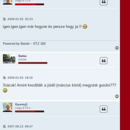
nagy ETZ-s
s
z
a
a
t
H
2008.01.03. 20:23
e
o
t
z
igen,igen,igen már hogyne és persze hogy ja !!
e
z
á
j
s
é
z
r
ó
Powered by Bambi -- ETZ 300
e
l
V
á
i
s
s
Samu
Admin
s
z
a
a
t
H
2008.01.03. 19:16
e
o
t
z
Srácok! Amint kezdõdik a jóidõ (március körül) megyünk gurulni???
e
z
á
j
s
V
é
z
i
r
ó
s
e
Gyurm@
l
nagy ETZ-s
s
á
z
s
a
a
t
H
2007.08.13. 09:47
e
o