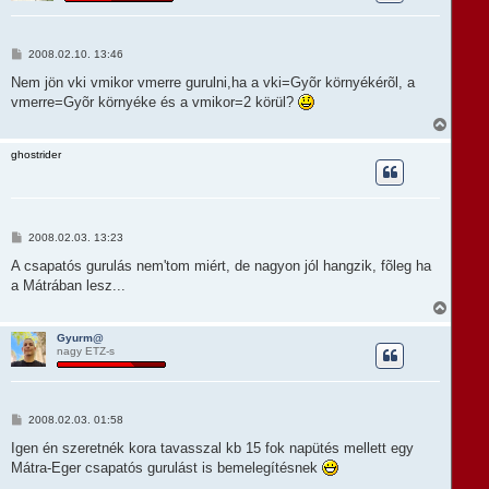
z
a
a
t
H
2008.02.10. 13:46
e
o
t
z
Nem jön vki vmikor vmerre gurulni,ha a vki=Gyõr környékérõl, a
e
z
vmerre=Gyõr környéke és a vmikor=2 körül?
á
j
s
V
é
z
i
r
ó
s
e
ghostrider
l
s
á
z
s
a
a
t
H
2008.02.03. 13:23
e
o
t
z
A csapatós gurulás nem'tom miért, de nagyon jól hangzik, fõleg ha
e
z
a Mátrában lesz...
á
j
s
V
é
z
i
r
ó
s
e
Gyurm@
l
nagy ETZ-s
s
á
z
s
a
a
t
H
2008.02.03. 01:58
e
o
t
z
Igen én szeretnék kora tavasszal kb 15 fok napütés mellett egy
e
z
Mátra-Eger csapatós gurulást is bemelegítésnek
á
j
s