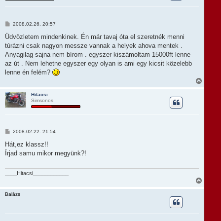
z
a
a
t
H
2008.02.26. 20:57
e
o
t
z
Üdvözletem mindenkinek. Én már tavaj óta el szeretnék menni
e
z
túrázni csak nagyon messze vannak a helyek ahova mentek .
á
j
s
Anyagilag sajna nem bírom . egyszer kiszámoltam 15000ft lenne
é
z
r
az út . Nem lehetne egyszer egy olyan is ami egy kicsit közelebb
ó
e
l
lenne én felém?
á
V
s
i
s
Hitacsi
Simsonos
s
z
a
a
t
H
2008.02.22. 21:54
e
o
t
z
Hát,ez klassz!!
e
z
Írjad samu mikor megyünk?!
á
j
s
é
z
r
ó
____Hitacsi____________
e
l
V
á
i
s
s
Balázs
s
z
a