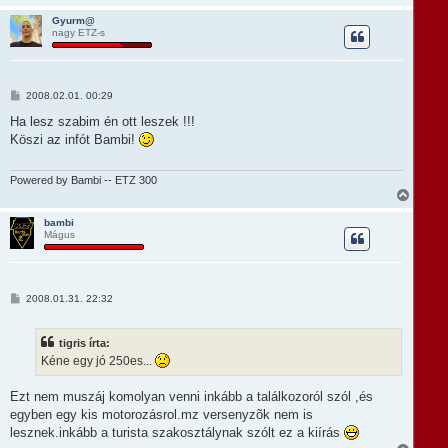
i
s
Gyurm@
nagy ETZ-s
s
z
a
a
t
H
2008.02.01. 00:29
e
o
t
z
Ha lesz szabim én ott leszek !!!
e
z
Köszi az infót Bambi!
á
j
s
é
z
r
ó
Powered by Bambi -- ETZ 300
e
l
V
á
i
s
s
bambi
Mágus
s
z
a
a
t
H
2008.01.31. 22:32
e
o
t
z
e
z
tigris írta:
á
j
s
Kéne egy jó 250es...
é
z
r
ó
e
l
Ezt nem muszáj komolyan venni inkább a találkozoról szól ,és
á
egyben egy kis motorozásrol.mz versenyzõk nem is
s
lesznek.inkább a turista szakosztálynak szólt ez a kiírás