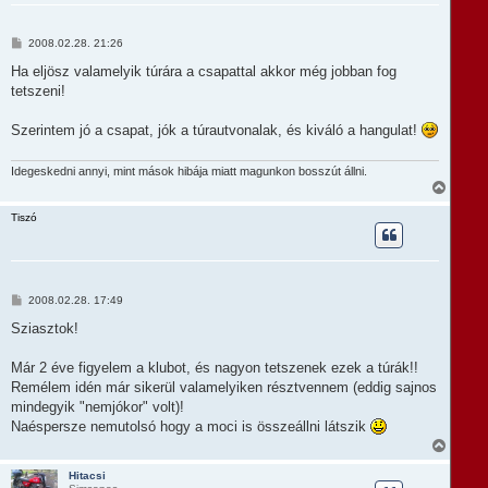
a
a
t
H
2008.02.28. 21:26
e
o
t
z
Ha eljösz valamelyik túrára a csapattal akkor még jobban fog
e
z
tetszeni!
á
j
s
é
z
r
Szerintem jó a csapat, jók a túrautvonalak, és kiváló a hangulat!
ó
e
l
á
Idegeskedni annyi, mint mások hibája miatt magunkon bosszút állni.
s
V
i
s
Tiszó
s
z
a
a
t
H
2008.02.28. 17:49
e
o
t
z
Sziasztok!
e
z
á
j
s
Már 2 éve figyelem a klubot, és nagyon tetszenek ezek a túrák!!
é
z
r
Remélem idén már sikerül valamelyiken résztvennem (eddig sajnos
ó
e
l
mindegyik "nemjókor" volt)!
á
Naéspersze nemutolsó hogy a moci is összeállni látszik
s
V
i
s
Hitacsi