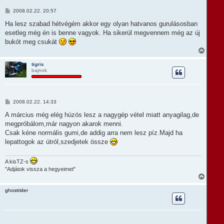
a
t
H
2008.02.22. 20:57
e
o
t
z
Ha lesz szabad hétvégém akkor egy olyan hatvanos gurulásosban
e
z
esetleg még én is benne vagyok. Ha sikerül megvennem még az új
á
j
s
bukót meg csukát
é
z
r
V
ó
e
i
l
s
á
tigris
s
bajnok
s
z
a
a
t
H
2008.02.22. 14:33
e
o
t
z
A március még elég húzós lesz a nagygép vétel miatt anyagilag,de
e
z
megpróbálom,már nagyon akarok menni.
á
j
s
Csak kéne normális gumi,de addig arra nem lesz píz.Majd ha
é
z
r
lepattogok az útról,szedjetek össze
ó
e
l
á
A kisTZ-s
s
"Adjátok vissza a hegyeimet"
V
i
s
ghostrider
s
z
a
a