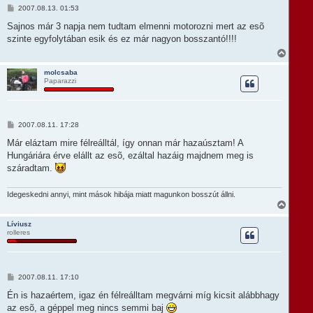
t
H
2007.08.13. 01:53
e
o
t
z
Sajnos már 3 napja nem tudtam elmenni motorozni mert az esõ
e
z
szinte egyfolytában esik és ez már nagyon bosszantó!!!!
á
j
s
V
é
z
i
r
ó
s
e
molcsaba
l
Paparazzi
s
á
z
s
a
a
t
H
2007.08.11. 17:28
e
o
t
z
Már eláztam mire félreálltál, így onnan már hazaúsztam! A
e
z
Hungáriára érve elállt az esõ, ezáltal hazáig majdnem meg is
á
j
s
száradtam.
é
z
r
ó
e
l
Idegeskedni annyi, mint mások hibája miatt magunkon bosszút állni.
á
V
s
i
s
Líviusz
rolleres
s
z
a
a
t
H
2007.08.11. 17:10
e
o
t
z
Én is hazaértem, igaz én félreálltam megvárni míg kicsit alábbhagy
e
z
az esõ, a géppel meg nincs semmi baj
á
j