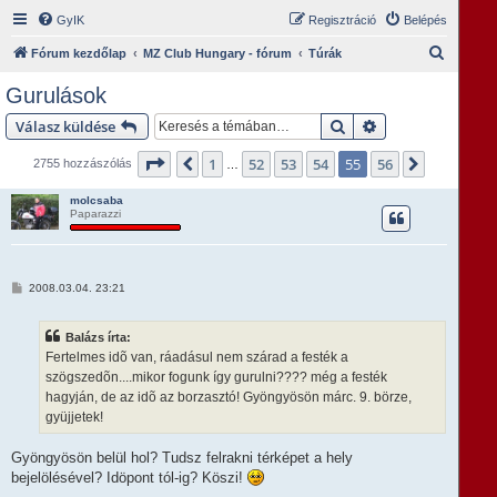
GyIK
Regisztráció
Belépés
K
Fórum kezdőlap
MZ Club Hungary - fórum
Túrák
e
Gurulások
r
Keresés
Részletes keresés
Válasz küldése
e
s
Oldal:
55
/
56
1
52
53
54
55
56
Előző
Következ
2755 hozzászólás
…
é
molcsaba
s
Paparazzi
H
2008.03.04. 23:21
o
z
z
Balázs írta:
á
s
Fertelmes idõ van, ráadásul nem szárad a festék a
z
szögszedõn....mikor fogunk így gurulni???? még a festék
ó
l
hagyján, de az idõ az borzasztó! Gyöngyösön márc. 9. börze,
á
gyüjjetek!
s
Gyöngyösön belül hol? Tudsz felrakni térképet a hely
bejelölésével? Idöpont tól-ig? Köszi!