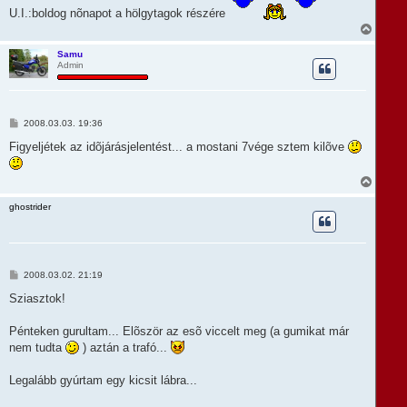
U.I.:boldog nõnapot a hölgytagok részére
V
i
s
Samu
Admin
s
z
a
a
t
H
2008.03.03. 19:36
e
o
t
z
Figyeljétek az idõjárásjelentést... a mostani 7vége sztem kilõve
e
z
á
j
s
V
é
z
i
r
ó
s
e
ghostrider
l
s
á
z
s
a
a
t
H
2008.03.02. 21:19
e
o
t
z
Sziasztok!
e
z
á
j
s
Pénteken gurultam... Elõször az esõ viccelt meg (a gumikat már
é
z
r
nem tudta
) aztán a trafó...
ó
e
l
á
Legalább gyúrtam egy kicsit lábra...
s