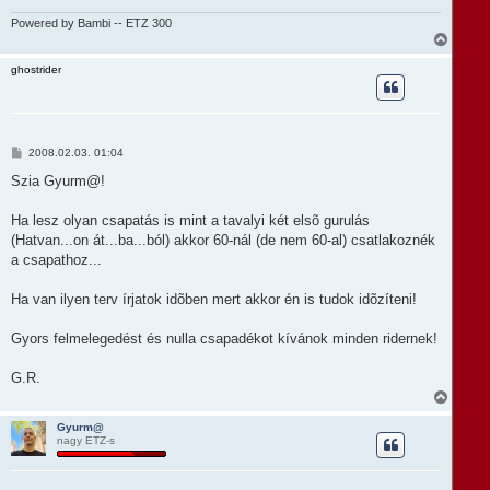
é
z
r
ó
Powered by Bambi -- ETZ 300
e
l
V
á
i
s
s
ghostrider
s
z
a
a
t
H
2008.02.03. 01:04
e
o
t
z
Szia Gyurm@!
e
z
á
j
s
Ha lesz olyan csapatás is mint a tavalyi két elsõ gurulás
é
z
r
(Hatvan...on át...ba...ból) akkor 60-nál (de nem 60-al) csatlakoznék
ó
e
l
a csapathoz...
á
s
Ha van ilyen terv írjatok idõben mert akkor én is tudok idõzíteni!
Gyors felmelegedést és nulla csapadékot kívánok minden ridernek!
G.R.
V
i
s
Gyurm@
nagy ETZ-s
s
z
a
a