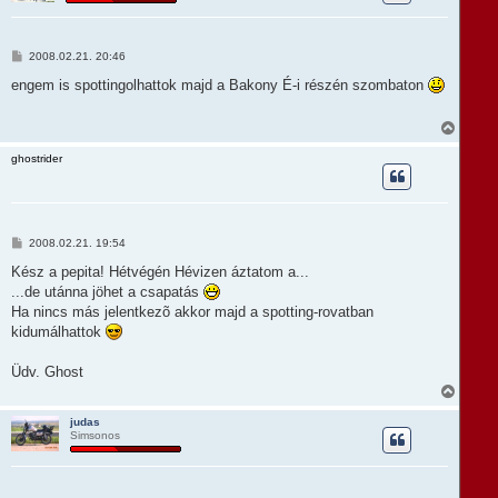
z
a
a
t
H
2008.02.21. 20:46
e
o
t
z
engem is spottingolhattok majd a Bakony É-i részén szombaton
e
z
á
j
s
V
é
z
i
r
ó
s
e
ghostrider
l
s
á
z
s
a
a
t
H
2008.02.21. 19:54
e
o
t
z
Kész a pepita! Hétvégén Hévizen áztatom a...
e
z
...de utánna jöhet a csapatás
á
j
s
Ha nincs más jelentkezõ akkor majd a spotting-rovatban
é
z
r
kidumálhattok
ó
e
l
á
Üdv. Ghost
s
V
i
s
judas
Simsonos
s
z
a
a