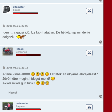
z
i
r
ó
s
e
ottomotor
l
biciklis
s
á
z
s
a
a
t
H
2008.03.01. 23:08
e
o
t
z
Igen itt a gagyi idõ. Ez kibírhatatlan. De hétköznap mindenki
e
z
dolgozik.
á
j
s
V
é
z
i
r
ó
s
e
Hitacsi
l
Simsonos
s
á
z
s
a
a
t
H
2008.03.01. 21:18
e
o
t
z
A fene vinné el!!!!!!
Láttátok az idõjárás elõrejelzést?
e
z
Jövõ hétre megint hideget mond!
á
j
s
Akkor mikor gurulunk?
é
z
r
ó
e
l
____Hitacsi____________
á
V
s
i
s
molcsaba
Paparazzi
s
z