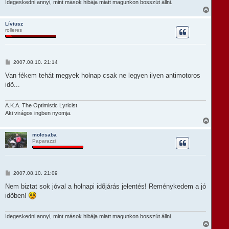
ó
Idegeskedni annyi, mint mások hibája miatt magunkon bosszút állni.
e
l
V
á
i
s
s
Líviusz
rolleres
s
z
a
a
t
H
2007.08.10. 21:14
e
o
t
z
Van fékem tehát megyek holnap csak ne legyen ilyen antimotoros
e
z
idõ...
á
j
s
é
z
r
ó
A.K.A. The Optimistic Lyricist.
e
l
Aki virágos ingben nyomja.
á
V
s
i
s
molcsaba
Paparazzi
s
z
a
a
t
H
2007.08.10. 21:09
e
o
t
z
Nem biztat sok jóval a holnapi idõjárás jelentés! Reménykedem a jó
e
z
idõben!
á
j
s
é
z
r
ó
Idegeskedni annyi, mint mások hibája miatt magunkon bosszút állni.
e
l
V
á