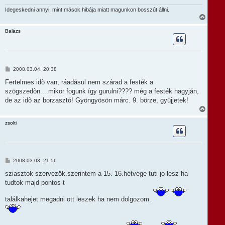
Idegeskedni annyi, mint mások hibája miatt magunkon bosszút állni.
V
i
s
Balázs
s
z
a
a
t
H
2008.03.04. 20:38
e
o
t
z
Fertelmes idõ van, ráadásul nem szárad a festék a
e
z
szögszedõn....mikor fogunk így gurulni???? még a festék hagyján,
á
j
s
de az idõ az borzasztó! Gyöngyösön márc. 9. börze, gyüjjetek!
é
z
r
V
ó
e
i
l
s
zsolti
á
s
s
z
a
a
t
H
2008.03.03. 21:56
e
o
t
z
sziasztok szervezök.szerintem a 15.-16.hétvége tuti jo lesz ha
e
z
tudtok majd pontos t
á
j
s
é
z
találkahejet megadni ott leszek ha nem dolgozom.
r
ó
e
l
á
s