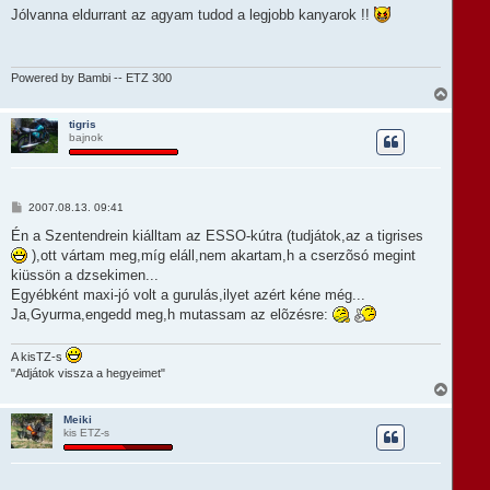
t
z
Jólvanna eldurrant az agyam tudod a legjobb kanyarok !!
e
z
á
j
s
é
z
r
ó
Powered by Bambi -- ETZ 300
e
l
V
á
i
s
s
tigris
bajnok
s
z
a
a
t
H
2007.08.13. 09:41
e
o
t
z
Én a Szentendrein kiálltam az ESSO-kútra (tudjátok,az a tigrises
e
z
),ott vártam meg,míg eláll,nem akartam,h a cserzõsó megint
á
j
s
kiüssön a dzsekimen...
é
z
r
Egyébként maxi-jó volt a gurulás,ilyet azért kéne még...
ó
e
l
Ja,Gyurma,engedd meg,h mutassam az elõzésre:
á
s
A kisTZ-s
"Adjátok vissza a hegyeimet"
V
i
s
Meiki
kis ETZ-s
s
z
a
a