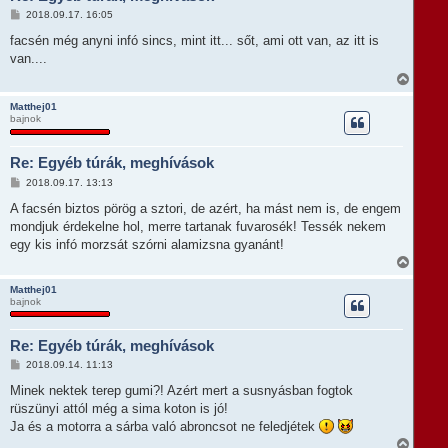
t
H
2018.09.17. 16:05
e
o
t
z
facsén még anyni infó sincs, mint itt... sőt, ami ott van, az itt is
e
z
van....
á
j
s
V
é
z
i
r
ó
s
e
Matthej01
l
bajnok
s
á
z
s
a
Re: Egyéb túrák, meghívások
a
t
H
2018.09.17. 13:13
e
o
t
z
A facsén biztos pörög a sztori, de azért, ha mást nem is, de engem
e
z
mondjuk érdekelne hol, merre tartanak fuvarosék! Tessék nekem
á
j
s
egy kis infó morzsát szórni alamizsna gyanánt!
é
z
r
V
ó
e
i
l
s
Matthej01
á
bajnok
s
s
z
a
Re: Egyéb túrák, meghívások
a
t
H
2018.09.14. 11:13
e
o
t
z
Minek nektek terep gumi?! Azért mert a susnyásban fogtok
e
z
rüszünyi attól még a sima koton is jó!
á
j
s
Ja és a motorra a sárba való abroncsot ne feledjétek
é
z
r
V
ó