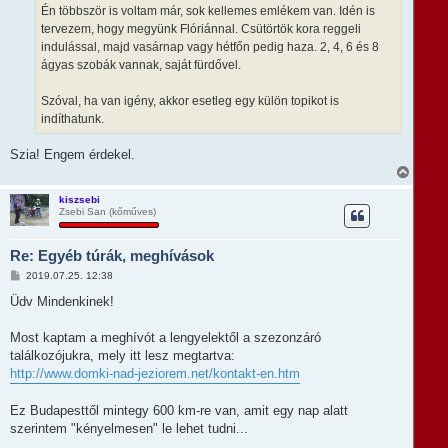
Én többször is voltam már, sok kellemes emlékem van. Idén is
tervezem, hogy megyünk Flóriánnal. Csütörtök kora reggeli
indulással, majd vasárnap vagy hétfőn pedig haza. 2, 4, 6 és 8
ágyas szobák vannak, saját fürdővel.
Szóval, ha van igény, akkor esetleg egy külön topikot is
indíthatunk.
Szia! Engem érdekel.
V
i
s
kiszsebi
Zsebi San (kőműves)
s
z
a
Re: Egyéb túrák, meghívások
a
t
H
2019.07.25. 12:38
e
o
t
z
Üdv Mindenkinek!
e
z
á
j
s
Most kaptam a meghívót a lengyelektől a szezonzáró
é
z
r
találkozójukra, mely itt lesz megtartva:
ó
e
l
http://www.domki-nad-jeziorem.net/kontakt-en.htm
á
s
Ez Budapesttől mintegy 600 km-re van, amit egy nap alatt
szerintem "kényelmesen" le lehet tudni...