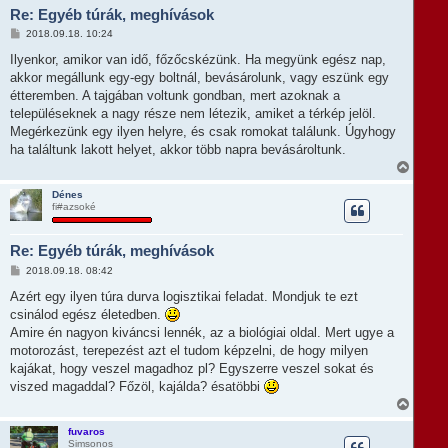
Re: Egyéb túrák, meghívások
a
t
H
2018.09.18. 10:24
e
o
t
z
Ilyenkor, amikor van idő, főzőcskézünk. Ha megyünk egész nap,
e
z
akkor megállunk egy-egy boltnál, bevásárolunk, vagy eszünk egy
á
j
s
étteremben. A tajgában voltunk gondban, mert azoknak a
é
z
r
településeknek a nagy része nem létezik, amiket a térkép jelöl.
ó
e
l
Megérkezünk egy ilyen helyre, és csak romokat találunk. Úgyhogy
á
ha találtunk lakott helyet, akkor több napra bevásároltunk.
s
V
i
s
Dénes
fi#azsoké
s
z
a
Re: Egyéb túrák, meghívások
a
t
H
2018.09.18. 08:42
e
o
t
z
Azért egy ilyen túra durva logisztikai feladat. Mondjuk te ezt
e
z
csinálod egész életedben.
á
j
s
Amire én nagyon kiváncsi lennék, az a biológiai oldal. Mert ugye a
é
z
r
motorozást, terepezést azt el tudom képzelni, de hogy milyen
ó
e
l
kajákat, hogy veszel magadhoz pl? Egyszerre veszel sokat és
á
viszed magaddal? Főzöl, kajálda? ésatöbbi
s
V
i
s
fuvaros
Simsonos
s