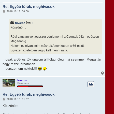
a
Re: Egyéb túrák, meghívások
a
t
H
2018.10.13. 08:50
e
o
t
z
e
z
fuvaros
írta:
↑
á
j
s
Köszönöm.
é
z
r
ó
e
l
Régi vágyam volt egyszer végigmenni a Csontok útján, egészen
á
Magadanig.
s
Nekem ez olyan, mint másnak Amerikában a 66-os út.
Egyszer az életben végig kell menni rajta.
...csak a 66- os tök unalom állítólag,főleg mai szemmel. Megaztán
nagy része járhatatlan.
...persze nem nektek!!!
V
i
s
fuvaros
Simsonos
s
z
a
Re: Egyéb túrák, meghívások
a
t
H
2018.10.13. 01:37
e
o
t
z
Köszönöm.
e
z
á
j