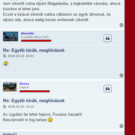
nem sikerült volna eljutni Magadanba, a legkeletibb városba, ahová
közúton el lehet jutni.
Ezzel a túrával sikerült valóra váltanom az egyik álmomat, és
eljutni oda, ahová eddig kevés embernek sikerült.
V
i
s
bluerider
A szállító (Blue Szlí)
s
z
a
Re: Egyéb túrák, meghívások
a
t
H
2018.10.10. 20:31
e
o
t
z
e
z
á
j
s
V
é
z
i
r
ó
s
e
Gexxx
l
bajnok
s
á
z
s
a
Re: Egyéb túrák, meghívások
a
t
H
2018.10.10. 13:12
e
o
t
z
Az izgulást be lehet fejezni, Fuvaros hazaért!
e
z
Beszámolót is fog tartani
á
j
s
V
é
z
i
r
ó
s
e
Matthej01