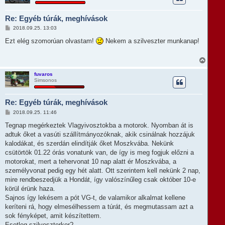
z
s
a
Re: Egyéb túrák, meghívások
a
t
H
2018.09.25. 13:03
e
o
t
z
Ezt elég szomorúan olvastam!
Nekem a szilveszter munkanap!
e
z
á
j
s
V
é
z
i
r
ó
s
e
fuvaros
l
Simsonos
s
á
z
s
a
Re: Egyéb túrák, meghívások
a
t
H
2018.09.25. 11:46
e
o
t
z
Tegnap megérkeztek Vlagyivosztokba a motorok. Nyomban át is
e
z
adtuk őket a vasúti szállítmányozóknak, akik csinálnak hozzájuk
á
j
s
kalodákat, és szerdán elindítják őket Moszkvába. Nekünk
é
z
r
csütörtök 01.22 órás vonatunk van, de így is meg fogjuk előzni a
ó
e
l
motorokat, mert a tehervonat 10 nap alatt ér Moszkvába, a
á
személyvonat pedig egy hét alatt. Ott szerintem kell nekünk 2 nap,
s
mire rendbeszedjük a Hondát, így valószínűleg csak október 10-e
körül érünk haza.
Sajnos így lekésem a pót VG-t, de valamikor alkalmat kellene
keríteni rá, hogy elmesélhessem a túrát, és megmutassam azt a
sok fényképet, amit készítettem.
Esetleg szilveszterkor?