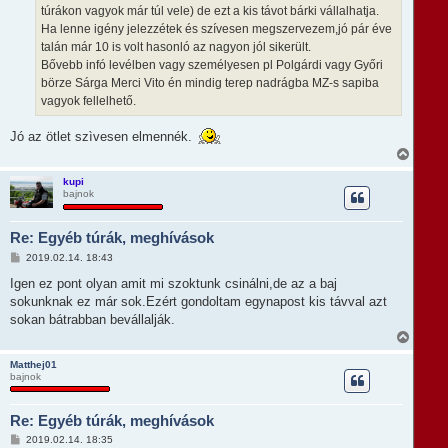
túrákon vagyok már túl vele) de ezt a kis távot bárki vállalhatja.
Ha lenne igény jelezzétek és szívesen megszervezem,jó pár éve
talán már 10 is volt hasonló az nagyon jól sikerült.
Bővebb infó levélben vagy személyesen pl Polgárdi vagy Győri
börze Sárga Merci Vito én mindig terep nadrágba MZ-s sapiba
vagyok fellelhető.
Jó az ötlet szìvesen elmennék.
V
i
s
kupi
bajnok
s
z
a
Re: Egyéb túrák, meghívások
a
t
H
2019.02.14. 18:43
e
o
t
z
Igen ez pont olyan amit mi szoktunk csinálni,de az a baj
e
z
sokunknak ez már sok.Ezért gondoltam egynapost kis távval azt
á
j
s
sokan bátrabban bevállalják.
é
z
r
V
ó
e
i
l
s
Matthej01
á
bajnok
s
s
z
a
Re: Egyéb túrák, meghívások
a
t
H
2019.02.14. 18:35
e