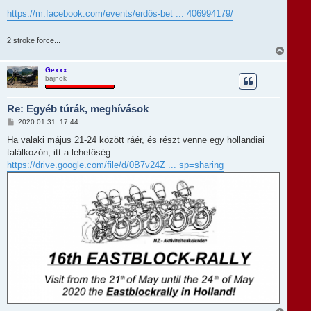
á
j
s
https://m.facebook.com/events/erdős-bet ... 406994179/
é
z
r
ó
e
l
2 stroke force...
á
V
s
i
s
Gexxx
bajnok
s
z
a
Re: Egyéb túrák, meghívások
a
t
H
2020.01.31. 17:44
e
o
t
z
Ha valaki május 21-24 között ráér, és részt venne egy hollandiai
e
z
találkozón, itt a lehetőség:
á
j
s
https://drive.google.com/file/d/0B7v24Z ... sp=sharing
é
z
r
ó
e
l
á
s