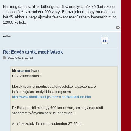
s
Na, megvan a szállás költsége is: 6 személyes házikó (két szoba
+ nappali) éjszakánként 200 zloty. Ez azt jelenti, hogy ha még jön
két fő, akkor a négy éjszaka fejenként megúszható kevesebb mint
12000 Ft-ból...
V
i
s
Zorka
s
z
a
Re: Egyéb túrák, meghívások
a
t
H
2019.08.31. 19:32
e
o
t
z
e
z
kiszsebi
írta:
↑
á
j
s
Üdv Mindenkinek!
é
z
r
ó
e
l
Most kaptam a meghívót a lengyelektől a szezonzáró
á
találkozójukra, mely itt lesz megtartva:
s
http://www.domki-nad-jeziorem.net/kontakt-en.htm
Ez Budapesttől mintegy 600 km-re van, amit egy nap alatt
szerintem "kényelmesen" le lehet tudni...
A találkozójuk dátuma: szeptember 27-29-ig.