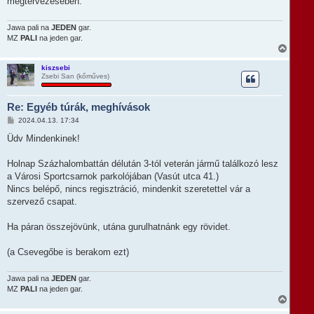
megtervezésében.
Jawa pali na
JEDEN
gar.
MZ
PALI
na jeden gar.
V
i
s
kiszsebi
Zsebi San (kőműves)
s
z
a
Re: Egyéb túrák, meghívások
a
t
H
2024.04.13. 17:34
e
o
t
z
Üdv Mindenkinek!
e
z
á
j
s
Holnap Százhalombattán délután 3-tól veterán jármű találkozó lesz
é
z
r
a Városi Sportcsarnok parkolójában (Vasút utca 41.)
ó
e
l
Nincs belépő, nincs regisztráció, mindenkit szeretettel vár a
á
szervező csapat.
s
Ha páran összejövünk, utána gurulhatnánk egy rövidet.
(a Csevegőbe is berakom ezt)
Jawa pali na
JEDEN
gar.
MZ
PALI
na jeden gar.
V
i