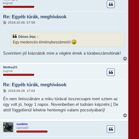
l
bajnok
s
á
z
s
a
Re: Egyéb túrák, meghívások
a
t
H
2018.10.09. 07:58
e
o
t
z
e
z
Dénes
írta:
↑
á
j
s
Egy medencés élménybeszámoló!
é
z
r
ó
e
l
Szerintem jól kiáznátok mire a végére érnek a túrabeszámolónak!
á
V
s
i
s
Matthej01
bajnok
s
z
a
Re: Egyéb túrák, meghívások
a
t
H
2018.09.28. 17:03
e
o
t
z
Én nem fetisizálnám a miku túrával összecsapni mert sztem az
e
z
úgy volt jó, hogy 1 napos. Novenberben el tudnám képzelni,( De
á
j
s
attól függetlenül lehetne henteregni valami pocsolyában)!
é
z
r
V
ó
e
i
l
s
á
sunbim
s
operatőr
s
z
a