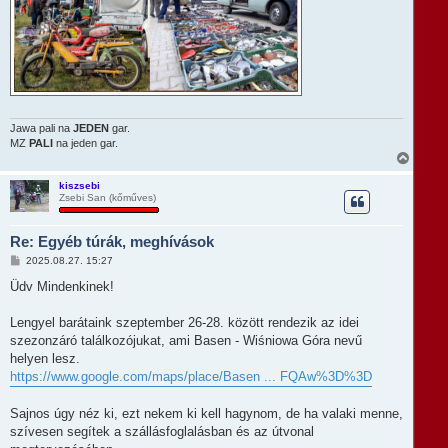
Jawa pali na
JEDEN
gar.
MZ
PALI
na jeden gar.
V
i
s
kiszsebi
Zsebi San (kőműves)
s
z
a
Re: Egyéb túrák, meghívások
a
t
H
2025.08.27. 15:27
e
o
t
z
Üdv Mindenkinek!
e
z
á
j
s
Lengyel barátaink szeptember 26-28. között rendezik az idei
é
z
r
szezonzáró találkozójukat, ami Basen - Wiśniowa Góra nevű
ó
e
l
helyen lesz.
á
https://www.google.com/maps/place/Basen ... FQAw%3D%3D
s
Sajnos úgy néz ki, ezt nekem ki kell hagynom, de ha valaki menne,
szívesen segítek a szállásfoglalásban és az útvonal