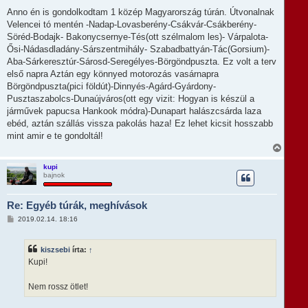
o
t
z
Anno én is gondolkodtam 1 közép Magyarország túrán. Útvonalnak
e
z
Velencei tó mentén -Nadap-Lovasberény-Csákvár-Csákberény-
á
j
s
Söréd-Bodajk- Bakonycsernye-Tés(ott szélmalom les)- Várpalota-
é
z
r
Ősi-Nádasdladány-Sárszentmihály- Szabadbattyán-Tác(Gorsium)-
ó
e
l
Aba-Sárkeresztúr-Sárosd-Seregélyes-Börgöndpuszta. Ez volt a terv
á
első napra Aztán egy könnyed motorozás vasárnapra
s
Börgöndpuszta(pici földút)-Dinnyés-Agárd-Gyárdony-
Pusztaszabolcs-Dunaújváros(ott egy vizit: Hogyan is készül a
járművek papucsa Hankook módra)-Dunapart halászcsárda laza
ebéd, aztán szállás vissza pakolás haza! Ez lehet kicsit hosszabb
mint amir e te gondoltál!
V
i
s
kupi
bajnok
s
z
a
Re: Egyéb túrák, meghívások
a
t
H
2019.02.14. 18:16
e
o
t
z
e
z
kiszsebi
írta:
↑
á
j
s
Kupi!
é
z
r
ó
e
l
Nem rossz ötlet!
á
s