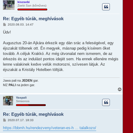
s
kiszsebi
Zsebi San (kőműves)
s
z
a
Re: Egyéb túrák, meghívások
a
t
H
2020.08.03. 14:47
e
o
t
z
Üdv!
e
z
á
j
s
Augusztus 20-án Ajkára érkezik egy dán srác a feleségével, egy
é
z
r
éjszakát töltenek ott. Én megyek, másnap pedig kísérem őket
ó
e
l
tovább. A céljuk Krakkó. Az még útvonalat nem ismerem, de az
á
érkezés és az indulást pontos idejét sem. Ha ennek ellenére mégis
s
lenne valakinek kedve velük motorozni, szívesen látjuk. Az
éjszakát a Kristály Hotelben töltjük.
Jawa pali na
JEDEN
gar.
MZ
PALI
na jeden gar.
V
i
s
Vaspali
Simsonos
s
z
a
Re: Egyéb túrák, meghívások
a
t
H
2020.07.17. 18:33
e
o
t
z
https://bbmh.hu/rendezveny/veteran-es-h ... talalkozo/
e
z