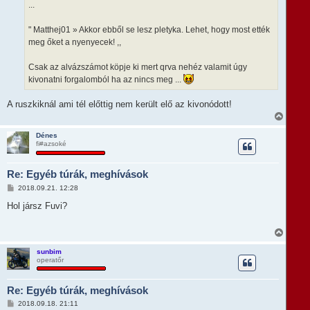
...
s
" Matthej01 » Akkor ebből se lesz pletyka. Lehet, hogy most ették
meg őket a nyenyecek! ,,
Csak az alvázszámot köpje ki mert qrva nehéz valamit úgy
kivonatni forgalomból ha az nincs meg ...
A ruszkiknál ami tél előttig nem került elő az kivonódott!
V
i
s
Dénes
fi#azsoké
s
z
a
Re: Egyéb túrák, meghívások
a
t
H
2018.09.21. 12:28
e
o
t
z
Hol jársz Fuvi?
e
z
á
j
s
V
é
z
i
r
ó
s
e
sunbim
l
operatőr
s
á
z
s
a
Re: Egyéb túrák, meghívások
a
t
H
2018.09.18. 21:11
e