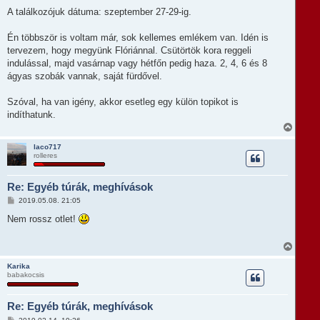
A találkozójuk dátuma: szeptember 27-29-ig.
Én többször is voltam már, sok kellemes emlékem van. Idén is
tervezem, hogy megyünk Flóriánnal. Csütörtök kora reggeli
indulással, majd vasárnap vagy hétfőn pedig haza. 2, 4, 6 és 8
ágyas szobák vannak, saját fürdővel.
Szóval, ha van igény, akkor esetleg egy külön topikot is
indíthatunk.
V
i
s
laco717
rolleres
s
z
a
Re: Egyéb túrák, meghívások
a
t
H
2019.05.08. 21:05
e
o
t
z
Nem rossz otlet!
e
z
á
j
s
V
é
z
i
r
ó
s
e
Karika
l
babakocsis
s
á
z
s
a
Re: Egyéb túrák, meghívások
a
t
H