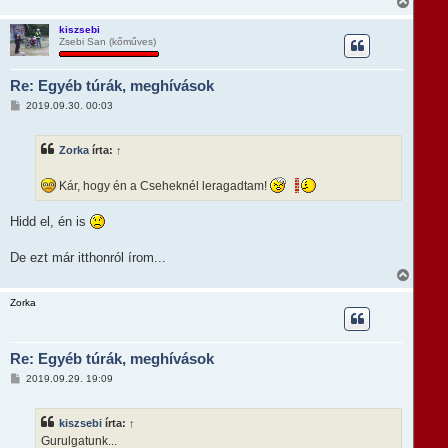
V
i
s
kiszsebi
Zsebi San (kőműves)
s
z
a
Re: Egyéb túrák, meghívások
a
t
H
2019.09.30. 00:03
e
o
t
z
e
z
Zorka
írta:
↑
á
j
s
é
z
r
Kár, hogy én a Cseheknél leragadtam!
ó
e
l
á
Hidd el, én is
s
De ezt már itthonról írom...
V
i
s
Zorka
s
z
a
Re: Egyéb túrák, meghívások
a
t
H
2019.09.29. 19:09
e
o
t
z
e
z
kiszsebi
írta:
↑
á
j
s
Gurulgatunk...
é