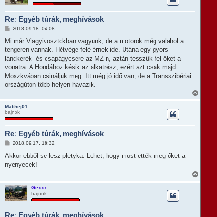
z
a
Re: Egyéb túrák, meghívások
a
t
H
2018.09.18. 04:08
e
o
t
z
Mi már Vlagyivosztokban vagyunk, de a motorok még valahol a
e
z
tengeren vannak. Hétvége felé érnek ide. Utána egy gyors
á
j
s
lánckerék- és csapágycsere az MZ-n, aztán tesszük fel őket a
é
z
r
vonatra. A Hondához késik az alkatrész, ezért azt csak majd
ó
e
l
Moszkvában csináljuk meg. Itt még jó idő van, de a Transszibériai
á
országúton több helyen havazik.
s
V
i
s
Matthej01
bajnok
s
z
a
Re: Egyéb túrák, meghívások
a
t
H
2018.09.17. 18:32
e
o
t
z
Akkor ebből se lesz pletyka. Lehet, hogy most ették meg őket a
e
z
nyenyecek!
á
j
s
V
é
z
i
r
ó
s
e
Gexxx
l
bajnok
s
á
z
s
a
Re: Egyéb túrák, meghívások
a