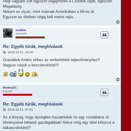
s
Régi vágyam volt egyszer végigmenni a Csontok útján, egészen
é
z
r
Magadanig.
ó
e
l
Nekem ez olyan, mint másnak Amerikában a 66-os út.
á
Egyszer az életben végig kell menni rajta.
s
V
i
s
sunbim
operatőr
s
z
a
Re: Egyéb túrák, meghívások
a
t
H
2018.10.11. 10:26
e
o
t
z
Gratulálok Andris ehhez az emberfeletti teljesítményhez!!
e
z
Nagyon várjuk a beszámolódat!!!
á
j
s
é
z
r
ó
e
V
l
i
á
s
s
Matthej01
bajnok
s
z
a
Re: Egyéb túrák, meghívások
a
t
H
2018.10.11. 07:41
e
o
t
z
Az a lényeg, hogy épségben hazaértetek és egy csodálatos út
e
z
élményeivel lettetek gazdagabbak! Akkor még egy tétel kihúzva a
á
j
s
bakancslistáról?
é
z