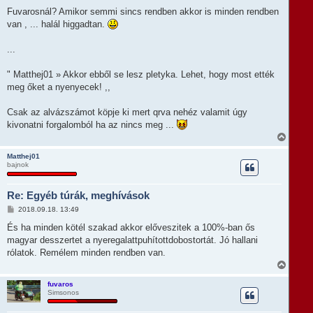
o
t
z
Fuvarosnál? Amikor semmi sincs rendben akkor is minden rendben
e
z
van , ... halál higgadtan.
á
j
s
é
z
r
...
ó
e
l
á
" Matthej01 » Akkor ebből se lesz pletyka. Lehet, hogy most ették
s
meg őket a nyenyecek! ,,
Csak az alvázszámot köpje ki mert qrva nehéz valamit úgy
kivonatni forgalomból ha az nincs meg ...
V
i
s
Matthej01
bajnok
s
z
a
Re: Egyéb túrák, meghívások
a
t
H
2018.09.18. 13:49
e
o
t
z
És ha minden kötél szakad akkor előveszitek a 100%-ban ős
e
z
magyar desszertet a nyeregalattpuhítottdobostortát. Jó hallani
á
j
s
rólatok. Remélem minden rendben van.
é
z
r
V
ó
e
i
l
s
á
fuvaros
s
Simsonos
s
z
a