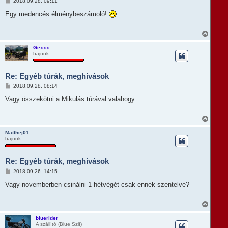
H
2018.09.28. 09:11
e
o
t
z
Egy medencés élménybeszámoló!
e
z
á
j
s
V
é
z
i
r
ó
s
e
Gexxx
l
bajnok
s
á
z
s
a
Re: Egyéb túrák, meghívások
a
t
H
2018.09.28. 08:14
e
o
t
z
Vagy összekötni a Mikulás túrával valahogy....
e
z
á
j
s
V
é
z
i
r
ó
s
e
Matthej01
l
bajnok
s
á
z
s
a
Re: Egyéb túrák, meghívások
a
t
H
2018.09.26. 14:15
e
o
t
z
Vagy novemberben csinálni 1 hétvégét csak ennek szentelve?
e
z
á
j
s
V
é
z
i
r
ó
s
e
bluerider
l
A szállító (Blue Szlí)
s
á