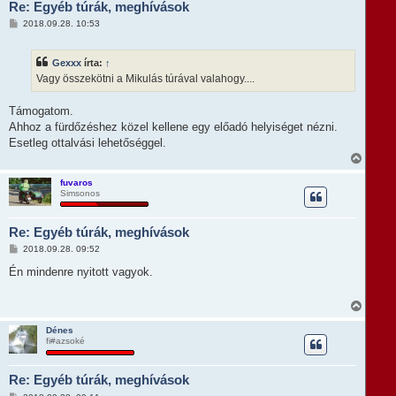
Re: Egyéb túrák, meghívások
a
t
H
2018.09.28. 10:53
e
o
t
z
e
z
Gexxx
írta:
↑
á
j
s
Vagy összekötni a Mikulás túrával valahogy....
é
z
r
ó
e
l
Támogatom.
á
Ahhoz a fürdőzéshez közel kellene egy előadó helyiséget nézni.
s
Esetleg ottalvási lehetőséggel.
V
i
s
fuvaros
Simsonos
s
z
a
Re: Egyéb túrák, meghívások
a
t
H
2018.09.28. 09:52
e
o
t
z
Én mindenre nyitott vagyok.
e
z
á
j
s
V
é
z
i
r
ó
s
e
Dénes
l
fi#azsoké
s
á
z
s
a
Re: Egyéb túrák, meghívások
a
t