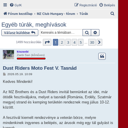
GyIK
Regisztráció
Belépés
K
Fórum kezdőlap
MZ Club Hungary - fórum
Túrák
e
Egyéb túrák, meghívások
r
Keresés
Részletes keresés
Válasz küldése
e
s
Oldal:
1
/
30
1
2
3
4
5
30
Következő
1499 hozzászólás
…
é
kiszsebi
s
Zsebi San (kőműves)
Dust Riders Moto Fest V. Tasnád
H
2026.05.19. 10:09
o
z
Kedves Mindenki!
z
á
s
Az MZ Brothers és a Dust Riders invitál bennünket az idei, már
z
ötödik fesztiváljukra, melyet a tasnádi (Románia, Erdély, Szatmár
ó
l
megye) strand és kemping területén rendeznek meg július 10-12.
á
között.
s
A fesztivál kiemelt rendezvénye a veterán börze, melyre
mindenkinek ingyenes a belépés, az árusok még egy tál gulyást is
kapnak.