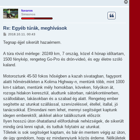
r
V
ó
e
i
l
s
á
fuvaros
s
Simsonos
s
z
a
Re: Egyéb túrák, meghívások
a
t
H
2018.10.11. 00:43
e
o
t
z
Tegnap éjjel sikerült hazaérnem.
e
z
á
j
s
A túra rövid mérlege: 20249 km, 7 ország, közel 4 hónap időtartam,
é
z
r
1500 fénykép, rengeteg Go-Pro és drón-videó, és egy életre szóló
ó
e
l
kaland.
á
s
Motoroztunk 45-50 fokos hőségben a kazah sivatagban, fagypont
alatti hőmérsékleten a Kolima Highway-n, mentünk több, mint 1000
km-t sárban, mentünk mély homokban, köveken, folyókon át,
rozoga hidakon keresztül, aludtunk sátorban, raktárkonténerben,
szállodában, lakásokban és a szabad ég alatt. Rengeteg ember
segítette az utunkat szállással, szervizeléssel, étellel, itallal, jó
tanácsokkal. Elmondani nem lehet, mennyi segítséget kaptunk
idegen emberektől, akikkel akkor találkoztunk először.
Ilyen hosszú úton óhatatlanul előfordulnak nehézségek, de sikerült
mindig úrrá lenni rajtuk, és tudtuk folytatni az utunkat.
Tőletek is sok segítséget kaptam, és bár én mentem végig az úton,
de úgy gondolom, hogy ez mindannyiunk közös érdeme. Nélkületek