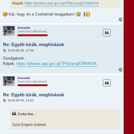
z
r
Képek:
https://photos.app.goo.gl/TPfp1qxqj578B44VA
ó
e
l
á
Kár, hogy én a Cseheknél leragadtam!
s
V
i
s
kiszsebi
Zsebi San (kőműves)
s
z
a
Re: Egyéb túrák, meghívások
a
t
H
2019.09.28. 17:56
e
o
t
z
Gurulgatunk...
e
z
Képek:
https://photos.app.goo.gl/TPfp1qxqj578B44VA
á
j
s
V
é
z
i
r
ó
s
e
kiszsebi
l
Zsebi San (kőműves)
s
á
z
s
a
Re: Egyéb túrák, meghívások
a
t
H
2019.09.05. 14:43
e
o
t
z
e
z
Zorka
írta:
↑
á
j
s
é
z
r
Szia! Engem érdekel.
ó
e
l
á