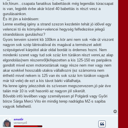
kőr,fórum...csapata fanatikus babettások még legendás túracsapat
is van, legjobb évbe akár közel 40 babettás is részt vesz a
gurulásainkon.
És itt jön a kérdésem:
Lenne esetleg igény a strand szezon kezdetén tehát jó idővel egy
velencei tó és környéke+velencei hegység felfedezése jelegű
strandolásos guruláshoz?
Gyors terveim szerint kb 100km a kör ami nem sok +ide út viszont
nagyon sok szép látnivalóval és magával a természet adott
szépségeivel kárpótol akár oldal bordát is érdemes hozni. Nem
mindenki szeret vagy tud sok száz km túrákon részt venni,az alap
elgondolás(nem részemről)kifejezetten a kis 125-150 es paripákra
gondolt mivel ezen motorostársak nagy része nem mer vagy nem
akar ezekkel hosszabb utakra vállalkozni (ez számomra nem
érthető mivel nekem is 125 van és sok száz km túrákon vagyok
már túl vele) de ezt a kis távot bárki vállalhatja.
Ha lenne igény jelezzétek és szívesen megszervezem,jó pár éve
talán már 10 is volt hasonló az nagyon jól sikerült.
Bővebb infó levélben vagy személyesen pl Polgárdi vagy Győri
börze Sárga Merci Vito én mindig terep nadrágba MZ-s sapiba
vagyok fellelhető.
V
i
s
amatőr
versenyző
s
z