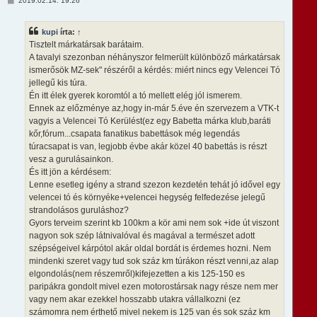
2019.02.14. 19:26
e
o
t
z
e
z
kupi
írta:
↑
á
j
s
Tisztelt márkatársak barátaim.
é
z
r
A tavalyi szezonban néhányszor felmerült különböző márkatársak
ó
e
l
ismerősök MZ-sek" részéről a kérdés: miért nincs egy Velencei Tó
á
jellegű kis túra.
s
Én itt élek gyerek koromtól a tó mellett elég jól ismerem.
Ennek az előzménye az,hogy in-már 5.éve én szervezem a VTK-t
vagyis a Velencei Tó Kerülést(ez egy Babetta márka klub,baráti
kőr,fórum...csapata fanatikus babettások még legendás
túracsapat is van, legjobb évbe akár közel 40 babettás is részt
vesz a gurulásainkon.
És itt jön a kérdésem:
Lenne esetleg igény a strand szezon kezdetén tehát jó idővel egy
velencei tó és környéke+velencei hegység felfedezése jelegű
strandolásos guruláshoz?
Gyors terveim szerint kb 100km a kör ami nem sok +ide út viszont
nagyon sok szép látnivalóval és magával a természet adott
szépségeivel kárpótol akár oldal bordát is érdemes hozni. Nem
mindenki szeret vagy tud sok száz km túrákon részt venni,az alap
elgondolás(nem részemről)kifejezetten a kis 125-150 es
paripákra gondolt mivel ezen motorostársak nagy része nem mer
vagy nem akar ezekkel hosszabb utakra vállalkozni (ez
számomra nem érthető mivel nekem is 125 van és sok száz km