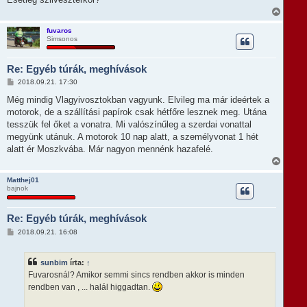
V
i
s
fuvaros
Simsonos
s
z
a
Re: Egyéb túrák, meghívások
a
t
H
2018.09.21. 17:30
e
o
t
z
Még mindig Vlagyivosztokban vagyunk. Elvileg ma már ideértek a
e
z
motorok, de a szállítási papírok csak hétfőre lesznek meg. Utána
á
j
s
tesszük fel őket a vonatra. Mi valószínűleg a szerdai vonattal
é
z
r
megyünk utánuk. A motorok 10 nap alatt, a személyvonat 1 hét
ó
e
l
alatt ér Moszkvába. Már nagyon mennénk hazafelé.
á
V
s
i
s
Matthej01
bajnok
s
z
a
Re: Egyéb túrák, meghívások
a
t
H
2018.09.21. 16:08
e
o
t
z
e
z
sunbim
írta:
↑
á
j
s
Fuvarosnál? Amikor semmi sincs rendben akkor is minden
é
z
r
rendben van , ... halál higgadtan.
ó
e
l
á