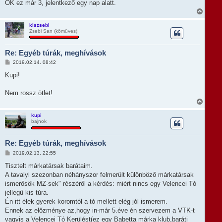
OK ez már 3, jelentkező egy nap alatt.
V
i
s
kiszsebi
Zsebi San (kőműves)
s
z
a
Re: Egyéb túrák, meghívások
a
t
H
2019.02.14. 08:42
e
o
t
z
Kupi!
e
z
á
j
s
Nem rossz ötlet!
é
z
r
V
ó
e
i
l
s
á
kupi
s
bajnok
s
z
a
Re: Egyéb túrák, meghívások
a
t
H
2019.02.13. 22:55
e
o
t
z
Tisztelt márkatársak barátaim.
e
z
A tavalyi szezonban néhányszor felmerült különböző márkatársak
á
j
s
ismerősök MZ-sek" részéről a kérdés: miért nincs egy Velencei Tó
é
z
r
jellegű kis túra.
ó
e
l
Én itt élek gyerek koromtól a tó mellett elég jól ismerem.
á
Ennek az előzménye az,hogy in-már 5.éve én szervezem a VTK-t
s
vagyis a Velencei Tó Kerülést(ez egy Babetta márka klub,baráti