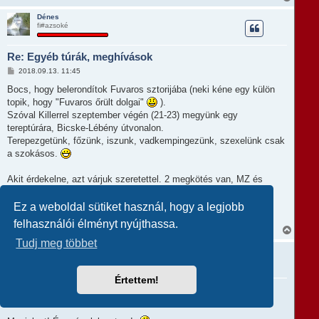
e
i
l
s
á
Dénes
s
fi#azsoké
s
z
a
Re: Egyéb túrák, meghívások
a
t
H
2018.09.13. 11:45
e
o
t
z
Bocs, hogy belerondítok Fuvaros sztorijába (neki kéne egy külön
e
z
topik, hogy "Fuvaros őrült dolgai"
).
á
j
s
Szóval Killerrel szeptember végén (21-23) megyünk egy
é
z
r
tereptúrára, Bicske-Lébény útvonalon.
ó
e
l
Terepezgetünk, főzünk, iszunk, vadkempingezünk, szexelünk csak
á
a szokásos.
s
Akit érdekelne, azt várjuk szeretettel. 2 megkötés van, MZ és
terepgumi.
Ez a weboldal sütiket használ, hogy a legjobb
Köszi: Dénes
felhasználói élményt nyújthassa.
V
i
Tudj meg többet
s
bluerider
A szállító (Blue Szlí)
s
z
a
Értettem!
Re: Egyéb túrák, meghívások
a
t
H
2018.09.08. 22:21
e
o
t