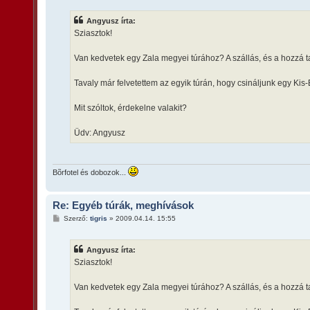
z
á
s
Angyusz írta:
z
Sziasztok!
ó
l
á
Van kedvetek egy Zala megyei túrához? A szállás, és a hozzá 
s
Tavaly már felvetettem az egyik túrán, hogy csináljunk egy Kis
Mit szóltok, érdekelne valakit?
Üdv: Angyusz
Bõrfotel és dobozok...
Re: Egyéb túrák, meghívások
H
Szerző:
tigris
»
2009.04.14. 15:55
o
z
z
Angyusz írta:
á
s
Sziasztok!
z
ó
l
Van kedvetek egy Zala megyei túrához? A szállás, és a hozzá 
á
s