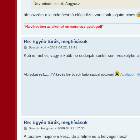
Üdv. mindenkinek: Angyusz
áh hozzám a kistolmácsi tó elég közel van csak jogsim nincs
"Ha véredben az alkohol ne motorozz gyalogolj"
Re: Egyéb túrák, meghívások
H
Szerző:
kuti
»
2009.04.22. 19:41
o
z
Kuti is mehet, vagy inkább ne sodorjak senkit sem veszélybe 
z
á
s
z
ó
Aki sokat esik..... // A kevés lóerőt sok bátorsággal pótolom!
Adatlapom
G
l
á
s
Re: Egyéb túrák, meghívások
H
Szerző:
Angyusz
»
2009.04.22. 17:35
o
z
A túraterv majdnem kész, de a felmérés a hétvégén lesz!
z