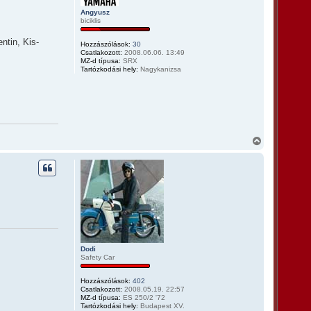
t
Angyusz
e
biciklis
t
e
ntin, Kis-
j
Hozzászólások:
30
Csatlakozott:
2008.06.06. 13:49
é
MZ-d típusa:
SRX
r
Tartózkodási hely:
Nagykanizsa
e
V
i
s
s
z
a
a
t
e
t
e
j
Dodi
é
Safety Car
r
e
Hozzászólások:
402
Csatlakozott:
2008.05.19. 22:57
MZ-d típusa:
ES 250/2 '72
Tartózkodási hely:
Budapest XV.