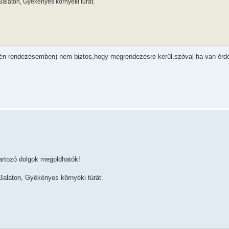
-Balaton, Gyékényes környéki túrát.
 az én rendezésemben) nem biztos,hogy megrendezésre kerül,szóval ha van érd
artozó dolgok megoldhatók!
-Balaton, Gyékényes környéki túrát.