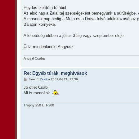
á
s
Egy kis izelítő a túrából:
z
Az első nap a Zalai táj szépségeként bemegyünk a sűrűségbe, er
ó
l
A második nap pedig a Mura és a Dráva folyó találokozásához g
á
Balaton környéke.
s
A lehetőség időben a július 3-5ig vagy szeptember eleje.
Üdv. mindenkinek: Angyusz
Angyal Csaba
Re: Egyéb túrák, meghívások
H
Szerző:
Dodi
»
2009.04.21. 23:39
o
z
Jó ötlet Csabi!
z
Mi is mennénk
á
s
z
ó
Trophy 250 UIT-200
l
á
s