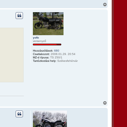
V
i
s
s
z
a
a
t
e
yofo
t
versenyző
e
j
Hozzászólások:
680
é
Csatlakozott:
2008.01.29. 20:54
r
MZ-d típusa:
TS 250/1
e
Tartózkodási hely:
Székesfehérvár
V
i
s
s
z
a
a