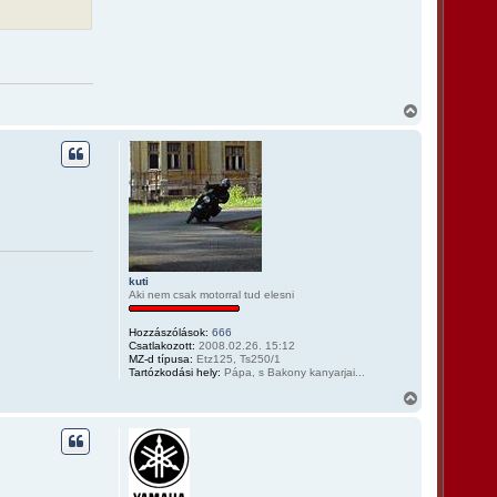
V
i
s
s
z
a
a
t
e
t
e
j
kuti
Aki nem csak motorral tud elesni
é
r
e
Hozzászólások:
666
Csatlakozott:
2008.02.26. 15:12
MZ-d típusa:
Etz125, Ts250/1
Tartózkodási hely:
Pápa, s Bakony kanyarjai...
V
i
s
s
z
a
a