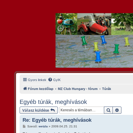
Gyors linkek
GyIK
Fórum kezdőlap
MZ Club Hungary - fórum
Túrák
Egyéb túrák, meghívások
Keresés
Részlet
Válasz küldése
Re: Egyéb túrák, meghívások
H
Szerző:
wetzla
»
2009.04.25. 21:31
o