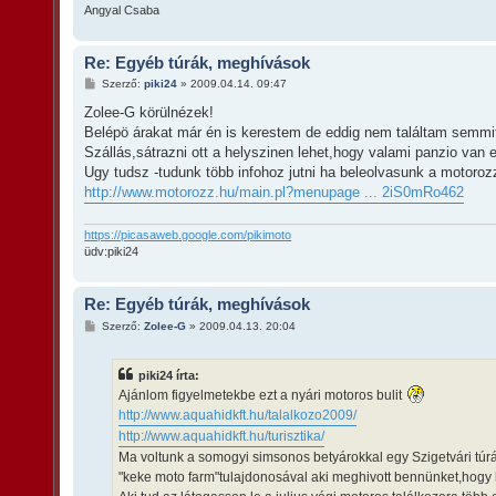
Angyal Csaba
Re: Egyéb túrák, meghívások
H
Szerző:
piki24
»
2009.04.14. 09:47
o
z
Zolee-G körülnézek!
z
Belépö árakat már én is kerestem de eddig nem találtam semmi
á
s
Szállás,sátrazni ott a helyszinen lehet,hogy valami panzio va
z
Ugy tudsz -tudunk több infohoz jutni ha beleolvasunk a motorozz
ó
l
http://www.motorozz.hu/main.pl?menupage ... 2iS0mRo462
á
s
https://picasaweb.google.com/pikimoto
üdv:piki24
Re: Egyéb túrák, meghívások
H
Szerző:
Zolee-G
»
2009.04.13. 20:04
o
z
z
piki24 írta:
á
s
Ajánlom figyelmetekbe ezt a nyári motoros bulit
z
http://www.aquahidkft.hu/talalkozo2009/
ó
l
http://www.aquahidkft.hu/turisztika/
á
Ma voltunk a somogyi simsonos betyárokkal egy Szigetvári túrá
s
"keke moto farm"tulajdonosával aki meghivott bennünket,hog