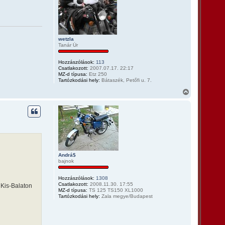
wetzla
Tanár Úr
Hozzászólások:
113
Csatlakozott:
2007.07.17. 22:17
MZ-d típusa:
Etz 250
Tartózkodási hely:
Bátaszék, Petőfi u. 7.
V
i
s
s
z
a
a
t
e
t
Andrá$
bajnok
e
j
é
Hozzászólások:
1308
r
Csatlakozott:
2008.11.30. 17:55
 Kis-Balaton
e
MZ-d típusa:
TS 125 TS150 XL1000
Tartózkodási hely:
Zala megye/Budapest