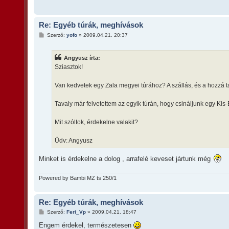
Re: Egyéb túrák, meghívások
H
Szerző:
yofo
»
2009.04.21. 20:37
o
z
z
Angyusz írta:
á
s
Sziasztok!
z
ó
l
Van kedvetek egy Zala megyei túrához? A szállás, és a hozzá 
á
s
Tavaly már felvetettem az egyik túrán, hogy csináljunk egy Kis
Mit szóltok, érdekelne valakit?
Üdv: Angyusz
Minket is érdekelne a dolog , arrafelé keveset jártunk még
Powered by Bambi MZ ts 250/1
Re: Egyéb túrák, meghívások
H
Szerző:
Feri_Vp
»
2009.04.21. 18:47
o
z
Engem érdekel, természetesen