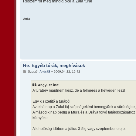
z
Részemről még mindig oké a Zala túra!
z
á
s
z
ó
Attila
l
á
s
Re: Egyéb túrák, meghívások
H
Szerző:
Andrá$
»
2009.04.22. 19:42
o
z
z
Angyusz írta:
á
s
A túraterv majdnem kész, de a felmérés a hétvégén lesz!
z
ó
l
Egy kis izelítő a túrából:
á
Az első nap a Zalai táj szépségeként bemegyünk a sűrűségbe, e
s
A második nap pedig a Mura és a Dráva folyó találokozásához 
környéke.
A lehetőség időben a július 3-5ig vagy szeptember eleje.