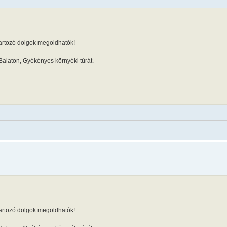
tartozó dolgok megoldhatók!
-Balaton, Gyékényes környéki túrát.
tartozó dolgok megoldhatók!