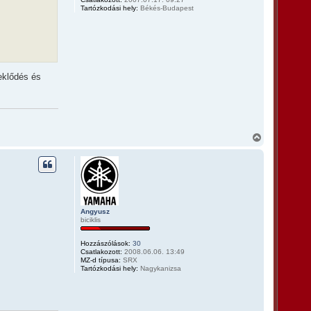
e
Tartózkodási hely:
Békés-Budapest
eklődés és
V
i
s
s
z
a
a
t
Angyusz
e
biciklis
t
e
j
Hozzászólások:
30
Csatlakozott:
2008.06.06. 13:49
é
MZ-d típusa:
SRX
r
Tartózkodási hely:
Nagykanizsa
e