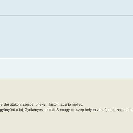
rdei utakon, szerpentineken, kistolmácsi tó mellett.
gyönyörű a táj, Gyékényes, ez már Somogy, de szép helyen van, újabb szerpentin,