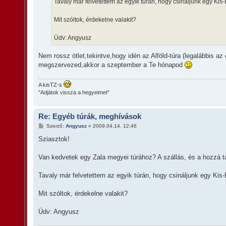
Tavaly már felvetettem az egyik túrán, hogy csináljunk egy Kis
Mit szóltok, érdekelne valakit?
Üdv: Angyusz
Nem rossz ötlet,tekintve,hogy idén az Alföld-túra (legalábbis
megszervezed,akkor a szeptember a Te hónapod
A kisTZ-s
"Adjátok vissza a hegyeimet"
Re: Egyéb túrák, meghívások
H
Szerző:
Angyusz
»
2009.04.14. 12:46
o
z
Sziasztok!
z
á
s
Van kedvetek egy Zala megyei túrához? A szállás, és a hozzá t
z
ó
l
Tavaly már felvetettem az egyik túrán, hogy csináljunk egy Kis
á
s
Mit szóltok, érdekelne valakit?
Üdv: Angyusz