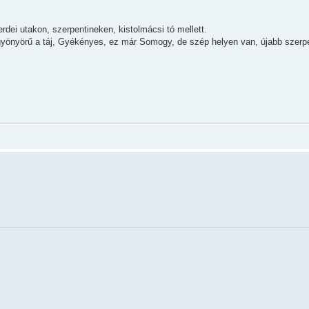
dei utakon, szerpentineken, kistolmácsi tó mellett.
yönyörű a táj, Gyékényes, ez már Somogy, de szép helyen van, újabb szerpe