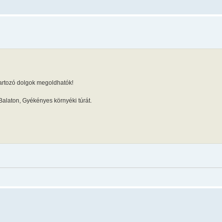
tartozó dolgok megoldhatók!
-Balaton, Gyékényes környéki túrát.