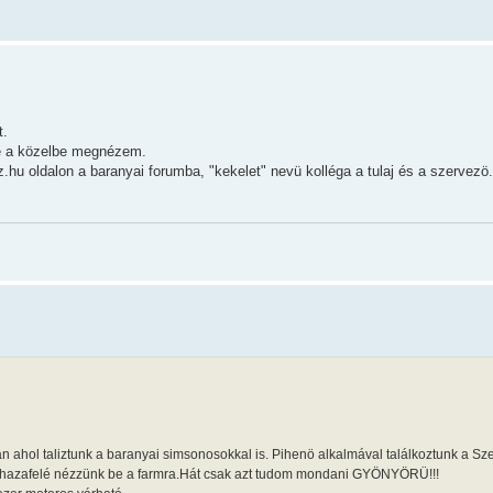
t.
n e a közelbe megnézem.
.hu oldalon a baranyai forumba, "kekelet" nevü kolléga a tulaj és a szervezö
n ahol taliztunk a baranyai simsonosokkal is. Pihenö alkalmával találkoztunk a Sze
y hazafelé nézzünk be a farmra.Hát csak azt tudom mondani GYÖNYÖRÜ!!!