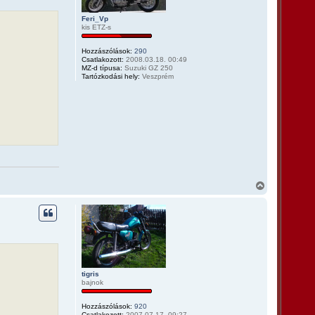
t
e
Feri_Vp
kis ETZ-s
t
e
j
Hozzászólások:
290
é
Csatlakozott:
2008.03.18. 00:49
r
MZ-d típusa:
Suzuki GZ 250
Tartózkodási hely:
Veszprém
e
V
i
s
s
z
a
a
t
e
t
tigris
bajnok
e
j
é
Hozzászólások:
920
r
Csatlakozott:
2007.07.17. 09:27