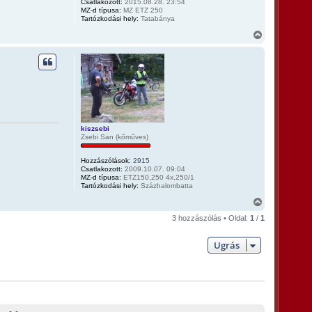
Csatlakozott:
2015.08.28. 23:54
t
MZ-d típusa:
MZ ETZ 250
e
Tartózkodási hely:
Tatabánya
t
V
e
i
j
s
é
s
r
z
e
a
a
t
e
t
kiszsebi
e
Zsebi San (kőműves)
j
é
r
Hozzászólások:
2915
Csatlakozott:
2009.10.07. 09:04
e
MZ-d típusa:
ETZ150,250 4x,250/1
Tartózkodási hely:
Százhalombatta
V
i
3 hozzászólás • Oldal:
1
/
1
s
s
z
Ugrás
a
a
t
e
t
e
j