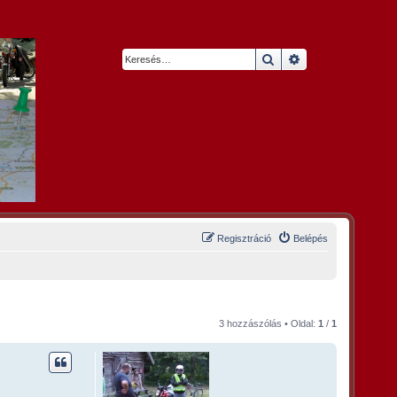
Keresés
Részletes keresés
Regisztráció
Belépés
3 hozzászólás • Oldal:
1
/
1