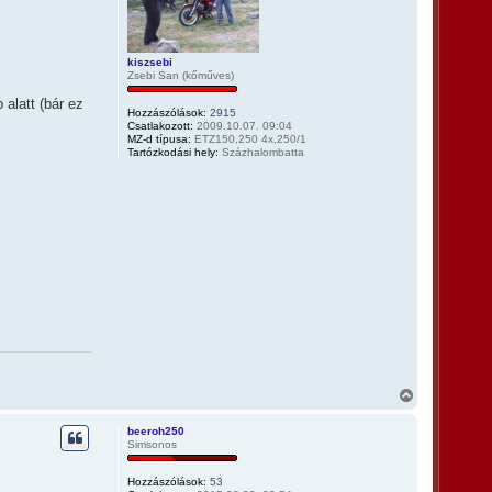
kiszsebi
Zsebi San (kőműves)
 alatt (bár ez
Hozzászólások:
2915
Csatlakozott:
2009.10.07. 09:04
MZ-d típusa:
ETZ150,250 4x,250/1
Tartózkodási hely:
Százhalombatta
V
i
s
beeroh250
s
Simsonos
z
a
Hozzászólások:
53
a