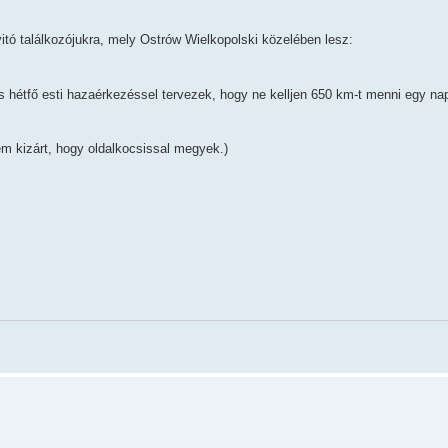
itó találkozójukra, mely Ostrów Wielkopolski közelében lesz:
s hétfő esti hazaérkezéssel tervezek, hogy ne kelljen 650 km-t menni egy nap
em kizárt, hogy oldalkocsissal megyek.)