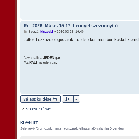
á
s
z
ó
l
á
Re: 2026. Május 15-17. Lengyel szezonnyitó
s
H
Szerző:
kiszsebi
»
2026.03.23. 16:40
o
z
Jöttek hozzávetőleges árak, az első kommentben kékkel kieme
z
á
s
z
ó
Jawa pali na
JEDEN
gar.
l
MZ
PALI
na jeden gar.
á
s
Válasz küldése
Vissza: “Túrák”
KI VAN ITT
Jelenlévő fórumozók: nincs regisztrált felhasználó valamint 0 vendég