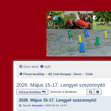
Gyors linkek
GyIK
Fórum kezdőlap
MZ Club Hungary - fórum
Túrák
2026. Május 15-17. Lengyel szezonnyitó
Keresés
Részlet
Válasz küldése
2026. Május 15-17. Lengyel szezonnyitó
H
Szerző:
kiszsebi
»
2026.02.04. 14:01
o