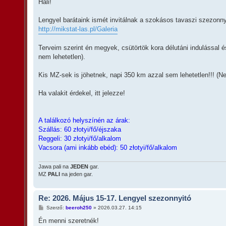
z
Hali!
z
á
s
Lengyel barátaink ismét invitálnak a szokásos tavaszi szezonny
z
http://mikstat-las.pl/Galeria
ó
l
á
Terveim szerint én megyek, csütörtök kora délutáni indulással é
s
nem lehetetlen).
Kis MZ-sek is jöhetnek, napi 350 km azzal sem lehetetlen!!! (N
Ha valakit érdekel, itt jelezze!
A találkozó helyszínén az árak:
Szállás: 60 złotyi/fő/éjszaka
Reggeli: 30 złotyi/fő/alkalom
Vacsora (ami inkább ebéd): 50 złotyi/fő/alkalom
Jawa pali na
JEDEN
gar.
MZ
PALI
na jeden gar.
Re: 2026. Május 15-17. Lengyel szezonnyitó
H
Szerző:
beeroh250
»
2026.03.27. 14:15
o
z
Én menni szeretnék!
z