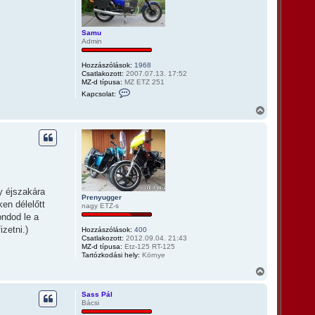
Samu
Admin
Hozzászólások:
1968
Csatlakozott:
2007.07.13. 17:52
MZ-d típusa:
MZ ETZ 251
K
Kapcsolat:
a
p
V
c
i
s
s
o
s
l
z
a
t
a
f
a
e
t
l
e
gy éjszakára
v
Prenyugger
t
é
ken délelőtt
nagy ETZ-s
e
t
ndod le a
e
j
l
é
zetni.)
Hozzászólások:
400
e
r
Csatlakozott:
2012.09.04. 21:43
S
MZ-d típusa:
Etz-125 RT-125
e
a
Tartózkodási hely:
Környe
m
u
V
f
i
e
s
l
Sass Pál
s
h
Bácsi
a
z