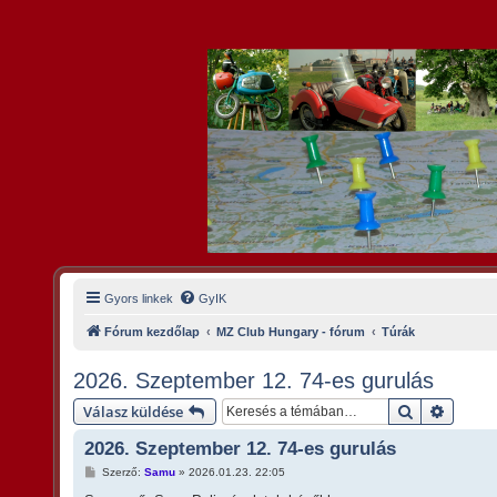
Gyors linkek
GyIK
Fórum kezdőlap
MZ Club Hungary - fórum
Túrák
2026. Szeptember 12. 74-es gurulás
Keresés
Részlet
Válasz küldése
2026. Szeptember 12. 74-es gurulás
H
Szerző:
Samu
»
2026.01.23. 22:05
o