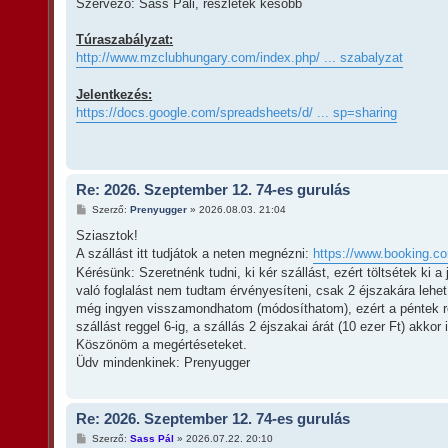
z
Szervező: Sass Pali, részletek később
z
á
s
Túraszabályzat:
z
http://www.mzclubhungary.com/index.php/ ... szabalyzat
ó
l
á
Jelentkezés:
s
https://docs.google.com/spreadsheets/d/ ... sp=sharing
Re: 2026. Szeptember 12. 74-es gurulás
H
Szerző:
Prenyugger
»
2026.08.03. 21:04
o
z
Sziasztok!
z
A szállást itt tudjátok a neten megnézni:
https://www.booking.com
á
s
Kérésünk: Szeretnénk tudni, ki kér szállást, ezért töltsétek ki
z
való foglalást nem tudtam érvényesíteni, csak 2 éjszakára lehet 
ó
l
még ingyen visszamondhatom (módosíthatom), ezért a péntek r
á
szállást reggel 6-ig, a szállás 2 éjszakai árát (10 ezer Ft) akk
s
Köszönöm a megértéseteket.
Üdv mindenkinek: Prenyugger
Re: 2026. Szeptember 12. 74-es gurulás
H
Szerző:
Sass Pál
»
2026.07.22. 20:10