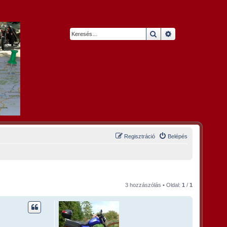
Keresés
Részletes keresés
Regisztráció
Belépés
3 hozzászólás • Oldal:
1
/
1