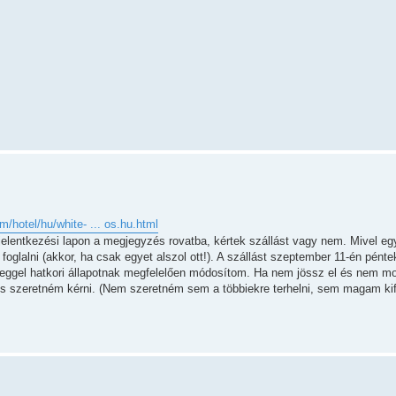
/hotel/hu/white- ... os.hu.html
 a jelentkezési lapon a megjegyzés rovatba, kértek szállást vagy nem. Mivel e
foglalni (akkor, ha csak egyet alszol ott!). A szállást szeptember 11-én pénte
eggel hatkori állapotnak megfelelően módosítom. Ha nem jössz el és nem mo
or is szeretném kérni. (Nem szeretném sem a többiekre terhelni, sem magam kifi