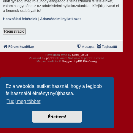
előtt győződj meg róla, hogy elfogadod a felhasználási feltételeinket,
valamint egyetértesz az adatvédelmi nyilatkozatunkkal. Kérjük, olvasd el
a fórumok szabályait is!
Használati feltételek
|
Adatvédelmi nyilatkozat
Regisztráció
Fórum kezdőlap
A csapat
Taglista
Revolution style by
Semi_Deus
Powered by
phpBB
® Forum Software © phpBB Limited
Magyar fordítás ©
Magyar phpBB Közösség
Ez a weboldal sütiket használ, hogy a legjobb
felhasználói élményt nyújthassa.
Tudj meg többet
Értettem!