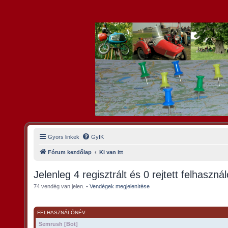
Gyors linkek
GyIK
Fórum kezdőlap
Ki van itt
Jelenleg 4 regisztrált és 0 rejtett felhaszná
74 vendég van jelen. •
Vendégek megjelenítése
FELHASZNÁLÓNÉV
Semrush [Bot]