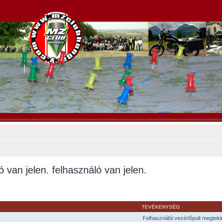
ló van jelen. felhasználó van jelen.
TEVÉKENYSÉG
Felhasználói vezérlőpult megtek