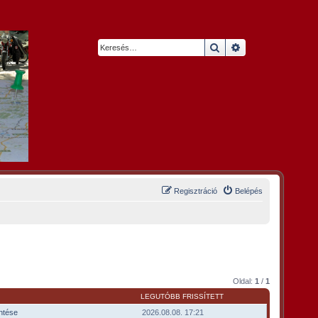
Keresés
Részletes keresés
Regisztráció
Belépés
Oldal:
1
/
1
LEGUTÓBB FRISSÍTETT
intése
2026.08.08. 17:21