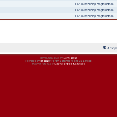
Fórum kezdőlap megtekintése
Fórum kezdőlap megtekintése
Fórum kezdőlap megtekintése
A csapa
Revolution style by
Semi_Deus
Powered by
phpBB
® Forum Software © phpBB Limited
Magyar fordítás ©
Magyar phpBB Közösség