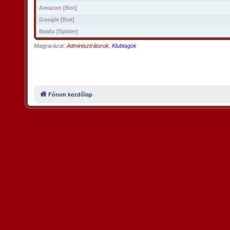
Amazon [Bot]
Google [Bot]
Baidu [Spider]
Magyarázat:
Adminisztrátorok
,
Klubtagok
Fórum kezdőlap