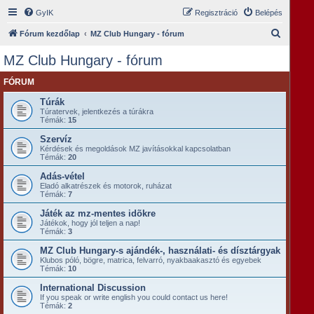
GyIK
Regisztráció
Belépés
K
Fórum kezdőlap
MZ Club Hungary - fórum
e
MZ Club Hungary - fórum
r
FÓRUM
e
s
Túrák
Túratervek, jelentkezés a túrákra
é
Témák:
15
s
Szervíz
Kérdések és megoldások MZ javításokkal kapcsolatban
Témák:
20
Adás-vétel
Eladó alkatrészek és motorok, ruházat
Témák:
7
Játék az mz-mentes idõkre
Játékok, hogy jól teljen a nap!
Témák:
3
MZ Club Hungary-s ajándék-, használati- és dísztárgyak
Klubos póló, bögre, matrica, felvarró, nyakbaakasztó és egyebek
Témák:
10
International Discussion
If you speak or write english you could contact us here!
Témák:
2