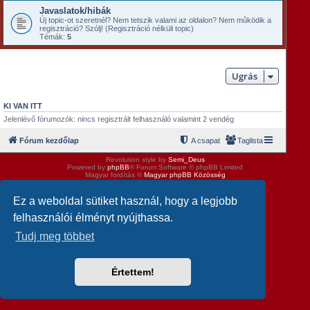
Javaslatok/hibák
Új topic-ot szeretnél? Nem tetszik valami az oldalon? Nem mûködik a
regisztráció? Szólj! (Regisztráció nélküli topic)
Témák:
5
Ugrás
KI VAN ITT
Jelenlévő fórumozók: nincs regisztrált felhasználó valamint 2 vendég
Fórum kezdőlap
A csapat
Taglista
Revolution style by
Semi_Deus
Powered by
phpBB
® Forum Software © phpBB Limited
Magyar fordítás ©
Magyar phpBB Közösség
Ez a weboldal sütiket használ, hogy a legjobb
felhasználói élményt nyújthassa.
Tudj meg többet
Értettem!