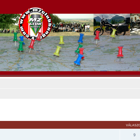
sés
VÁLASZ
9