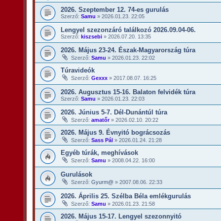
2026. Szeptember 12. 74-es gurulás
Szerző:
Samu
»
2026.01.23. 22:05
Lengyel szezonzáró találkozó 2026.09.04-06.
Szerző:
kiszsebi
»
2026.07.20. 13:35
2026. Május 23-24. Észak-Magyarország túra
Szerző:
Samu
»
2026.01.23. 22:02
Túravideók
Szerző:
Gexxx
»
2017.08.07. 16:25
2026. Augusztus 15-16. Balaton felvidék túra
Szerző:
Samu
»
2026.01.23. 22:03
2026. Június 5-7. Dél-Dunántúl túra
Szerző:
amatőr
»
2026.02.10. 20:22
2026. Május 9. Évnyitó bográcsozás
Szerző:
Sass Pál
»
2026.01.24. 21:28
Egyéb túrák, meghívások
Szerző:
Samu
»
2008.04.22. 16:00
Gurulások
Szerző:
Gyurm@
»
2007.08.06. 22:33
2026. Április 25. Szélba Béla emlékgurulás
Szerző:
Samu
»
2026.01.23. 21:58
2026. Május 15-17. Lengyel szezonnyitó