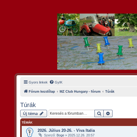
Gyors linkek
GyIK
Fórum kezdőlap
MZ Club Hungary - fórum
Túrák
Túrák
Keresés
Részletes kere
Új téma
TÉMÁK
2026. Július 20-26. - Viva Italia
Szerző:
Boge
»
2025.12.26. 20:57