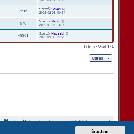
2026.03.27. 14:15
Szerző:
Szlaci
2616
2026.02.01. 00:34
Szerző:
Samu
970
2026.01.27. 16:39
Szerző:
kiszsebi
48301
2013.09.05. 22:29
15 téma • Oldal:
1
/
1
Ugrás
t
Taglista
Sütik törlése
Minden időpont
UTC+02:00
időzóna szerinti
Értettem!