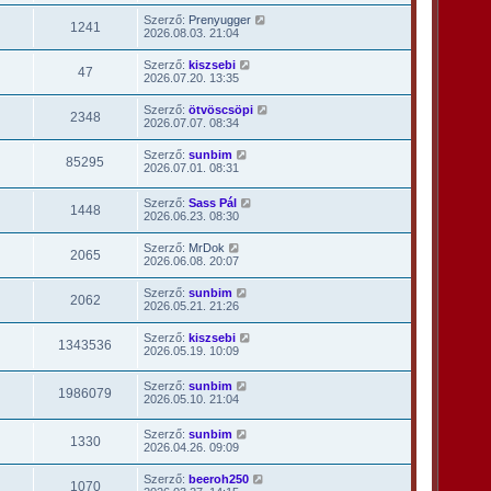
Szerző:
Prenyugger
1241
2026.08.03. 21:04
Szerző:
kiszsebi
47
2026.07.20. 13:35
Szerző:
ötvöscsöpi
2348
2026.07.07. 08:34
Szerző:
sunbim
85295
2026.07.01. 08:31
Szerző:
Sass Pál
1448
2026.06.23. 08:30
Szerző:
MrDok
2065
2026.06.08. 20:07
Szerző:
sunbim
2062
2026.05.21. 21:26
Szerző:
kiszsebi
1343536
2026.05.19. 10:09
Szerző:
sunbim
1986079
2026.05.10. 21:04
Szerző:
sunbim
1330
2026.04.26. 09:09
Szerző:
beeroh250
1070