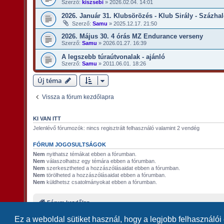
Szerző:
kiszsebi
»
2026.02.04. 14:01
2026. Január 31. Klubsörözés - Klub Sirály - Százha
Szerző:
Samu
»
2025.12.17. 21:50
2026. Május 30. 4 órás MZ Endurance verseny
Szerző:
Samu
»
2026.01.27. 16:39
A legszebb túraútvonalak - ajánló
Szerző:
Samu
»
2011.06.01. 18:26
Új téma
Vissza a fórum kezdőlapra
KI VAN ITT
Jelenlévő fórumozók: nincs regisztrált felhasználó valamint 2 vendég
FÓRUM JOGOSULTSÁGOK
Nem
nyithatsz témákat ebben a fórumban.
Nem
válaszolhatsz egy témára ebben a fórumban.
Nem
szerkesztheted a hozzászólásaidat ebben a fórumban.
Nem
törölheted a hozzászólásaidat ebben a fórumban.
Nem
küldhetsz csatolmányokat ebben a fórumban.
Fórum kezdőlap
Ez a weboldal sütiket használ, hogy a legjobb felhasználói