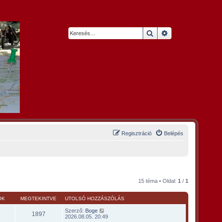
Keresés
Részletes keresés
Regisztráció
Belépés
15 téma • Oldal:
1
/
1
OK
MEGTEKINTVE
UTOLSÓ HOZZÁSZÓLÁS
Szerző:
Boge
1897
2026.08.05. 20:49