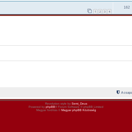
162
1
2
3
4
A csapa
Revolution style by
Semi_Deus
Powered by
phpBB
® Forum Software © phpBB Limited
Magyar fordítás ©
Magyar phpBB Közösség