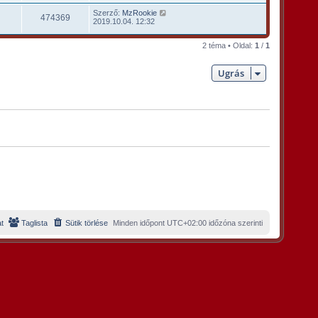
Szerző:
MzRookie
474369
2019.10.04. 12:32
2 téma • Oldal:
1
/
1
Ugrás
t
Taglista
Sütik törlése
Minden időpont
UTC+02:00
időzóna szerinti