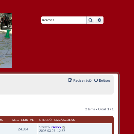
Keresés
Részletes keresés
Regisztráció
Belépés
2 téma • Oldal:
1
/
1
OK
MEGTEKINTVE
UTOLSÓ HOZZÁSZÓLÁS
Szerző:
Gexxx
24184
2008.03.27. 12:37