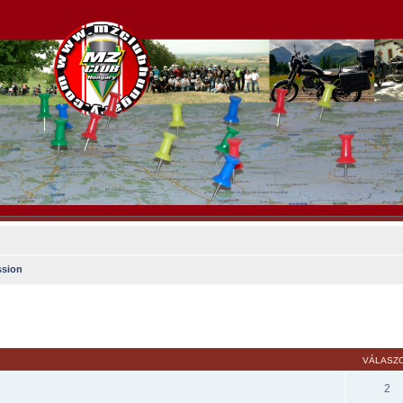
ssion
sés
VÁLASZ
2