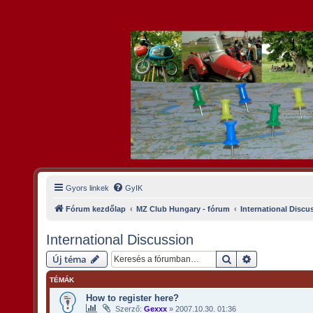
Gyors linkek
GyIK
Fórum kezdőlap
MZ Club Hungary - fórum
International Discu
International Discussion
Keresés
Részletes kere
Új téma
TÉMÁK
How to register here?
Szerző:
Gexxx
»
2007.10.30. 01:36