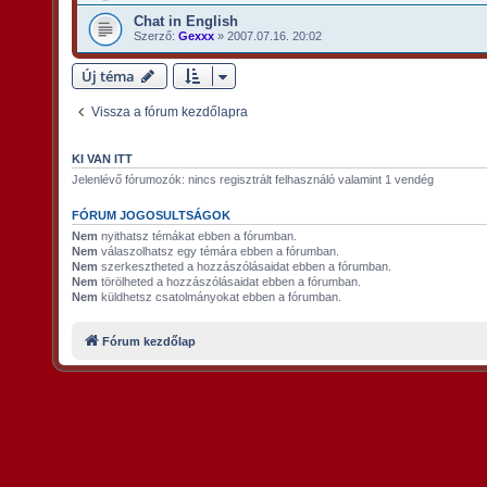
Chat in English
Szerző:
Gexxx
»
2007.07.16. 20:02
Új téma
Vissza a fórum kezdőlapra
KI VAN ITT
Jelenlévő fórumozók: nincs regisztrált felhasználó valamint 1 vendég
FÓRUM JOGOSULTSÁGOK
Nem
nyithatsz témákat ebben a fórumban.
Nem
válaszolhatsz egy témára ebben a fórumban.
Nem
szerkesztheted a hozzászólásaidat ebben a fórumban.
Nem
törölheted a hozzászólásaidat ebben a fórumban.
Nem
küldhetsz csatolmányokat ebben a fórumban.
Fórum kezdőlap