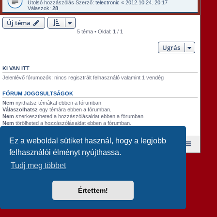
Utolsó hozzászólás Szerző:
telectronic
«
2012.10.24. 20:17
Válaszok:
28
Új téma
5 téma • Oldal:
1
/
1
Ugrás
KI VAN ITT
Jelenlévő fórumozók: nincs regisztrált felhasználó valamint 1 vendég
FÓRUM JOGOSULTSÁGOK
Nem
nyithatsz témákat ebben a fórumban.
Válaszolhatsz
egy témára ebben a fórumban.
Nem
szerkesztheted a hozzászólásaidat ebben a fórumban.
Nem
törölheted a hozzászólásaidat ebben a fórumban.
Nem
küldhetsz csatolmányokat ebben a fórumban.
Ez a weboldal sütiket használ, hogy a legjobb
Fórum kezdőlap
A csapat
Taglista
felhasználói élményt nyújthassa.
Revolution style by
Semi_Deus
Powered by
phpBB
® Forum Software © phpBB Limited
Tudj meg többet
Magyar fordítás ©
Magyar phpBB Közösség
Értettem!