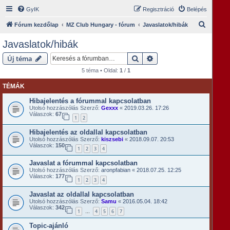
GyIK
Regisztráció
Belépés
K
Fórum kezdőlap
MZ Club Hungary - fórum
Javaslatok/hibák
e
Javaslatok/hibák
r
Keresés
Részletes keresés
Új téma
e
5 téma • Oldal:
1
/
1
s
TÉMÁK
é
s
Hibajelentés a fórummal kapcsolatban
Utolsó hozzászólás Szerző:
Gexxx
«
2019.03.26. 17:26
Válaszok:
67
1
2
Hibajelentés az oldallal kapcsolatban
Utolsó hozzászólás Szerző:
kiszsebi
«
2018.09.07. 20:53
Válaszok:
150
1
2
3
4
Javaslat a fórummal kapcsolatban
Utolsó hozzászólás Szerző:
aronpfabian
«
2018.07.25. 12:25
Válaszok:
177
1
2
3
4
Javaslat az oldallal kapcsolatban
Utolsó hozzászólás Szerző:
Samu
«
2016.05.04. 18:42
Válaszok:
342
1
4
5
6
7
…
Topic-ajánló