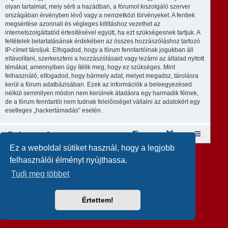
olyan tartalmat, mely sérti a hazádban, a fórumot kiszolgáló szerver
országában érvényben lévő vagy a nemzetközi törvényeket. A fentiek
megsértése azonnali és végleges kitiltáshoz vezethet az
internetszolgáltatód értesítésével együtt, ha ezt szükségesnek tartjuk. A
feltételek betartatásának érdekében az összes hozzászóláshoz tartozó
IP-címet tároljuk. Elfogadod, hogy a fórum fenntartóinak jogukban áll
eltávolítani, szerkeszteni a hozzászólásaid vagy lezárni az általad nyitott
témákat, amennyiben úgy ítélik meg, hogy ez szükséges. Mint
felhasználó, elfogadod, hogy bármely adat, melyet megadsz, tárolásra
kerül a fórum adatbázisában. Ezek az információk a beleegyezésed
nélkül semmilyen módon nem kerülnek átadásra egy harmadik félnek,
de a fórum fenntartói nem tudnak felelősséget vállalni az adatokért egy
esetleges „hackertámadás” esetén.
Fórum kezdőlap
A csapat
Taglista
Ez a weboldal sütiket használ, hogy a legjobb
Revolution style by
Semi_Deus
Powered by
phpBB
® Forum Software © phpBB Limited
felhasználói élményt nyújthassa.
Magyar fordítás ©
Magyar phpBB Közösség
Tudj meg többet
Értettem!