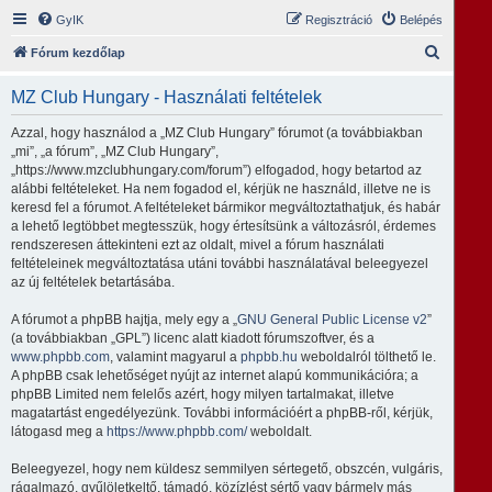
GyIK
Regisztráció
Belépés
K
Fórum kezdőlap
e
MZ Club Hungary - Használati feltételek
r
e
Azzal, hogy használod a „MZ Club Hungary” fórumot (a továbbiakban
„mi”, „a fórum”, „MZ Club Hungary”,
s
„https://www.mzclubhungary.com/forum”) elfogadod, hogy betartod az
é
alábbi feltételeket. Ha nem fogadod el, kérjük ne használd, illetve ne is
keresd fel a fórumot. A feltételeket bármikor megváltoztathatjuk, és habár
s
a lehető legtöbbet megtesszük, hogy értesítsünk a változásról, érdemes
rendszeresen áttekinteni ezt az oldalt, mivel a fórum használati
feltételeinek megváltoztatása utáni további használatával beleegyezel
az új feltételek betartásába.
A fórumot a phpBB hajtja, mely egy a „
GNU General Public License v2
”
(a továbbiakban „GPL”) licenc alatt kiadott fórumszoftver, és a
www.phpbb.com
, valamint magyarul a
phpbb.hu
weboldalról tölthető le.
A phpBB csak lehetőséget nyújt az internet alapú kommunikációra; a
phpBB Limited nem felelős azért, hogy milyen tartalmakat, illetve
magatartást engedélyezünk. További információért a phpBB-ről, kérjük,
látogasd meg a
https://www.phpbb.com/
weboldalt.
Beleegyezel, hogy nem küldesz semmilyen sértegető, obszcén, vulgáris,
rágalmazó, gyűlöletkeltő, támadó, közízlést sértő vagy bármely más