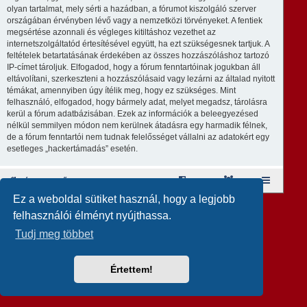
olyan tartalmat, mely sérti a hazádban, a fórumot kiszolgáló szerver
országában érvényben lévő vagy a nemzetközi törvényeket. A fentiek
megsértése azonnali és végleges kitiltáshoz vezethet az
internetszolgáltatód értesítésével együtt, ha ezt szükségesnek tartjuk. A
feltételek betartatásának érdekében az összes hozzászóláshoz tartozó
IP-címet tároljuk. Elfogadod, hogy a fórum fenntartóinak jogukban áll
eltávolítani, szerkeszteni a hozzászólásaid vagy lezárni az általad nyitott
témákat, amennyiben úgy ítélik meg, hogy ez szükséges. Mint
felhasználó, elfogadod, hogy bármely adat, melyet megadsz, tárolásra
kerül a fórum adatbázisában. Ezek az információk a beleegyezésed
nélkül semmilyen módon nem kerülnek átadásra egy harmadik félnek,
de a fórum fenntartói nem tudnak felelősséget vállalni az adatokért egy
esetleges „hackertámadás” esetén.
Fórum kezdőlap
A csapat
Taglista
Ez a weboldal sütiket használ, hogy a legjobb
Revolution style by
Semi_Deus
Powered by
phpBB
® Forum Software © phpBB Limited
felhasználói élményt nyújthassa.
Magyar fordítás ©
Magyar phpBB Közösség
Tudj meg többet
Értettem!