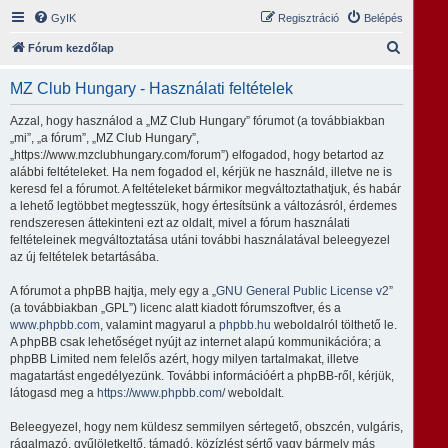
GyIK
Regisztráció
Belépés
K
Fórum kezdőlap
e
MZ Club Hungary - Használati feltételek
r
e
Azzal, hogy használod a „MZ Club Hungary” fórumot (a továbbiakban
„mi”, „a fórum”, „MZ Club Hungary”,
s
„https://www.mzclubhungary.com/forum”) elfogadod, hogy betartod az
é
alábbi feltételeket. Ha nem fogadod el, kérjük ne használd, illetve ne is
keresd fel a fórumot. A feltételeket bármikor megváltoztathatjuk, és habár
s
a lehető legtöbbet megtesszük, hogy értesítsünk a változásról, érdemes
rendszeresen áttekinteni ezt az oldalt, mivel a fórum használati
feltételeinek megváltoztatása utáni további használatával beleegyezel
az új feltételek betartásába.
A fórumot a phpBB hajtja, mely egy a „
GNU General Public License v2
”
(a továbbiakban „GPL”) licenc alatt kiadott fórumszoftver, és a
www.phpbb.com
, valamint magyarul a
phpbb.hu
weboldalról tölthető le.
A phpBB csak lehetőséget nyújt az internet alapú kommunikációra; a
phpBB Limited nem felelős azért, hogy milyen tartalmakat, illetve
magatartást engedélyezünk. További információért a phpBB-ről, kérjük,
látogasd meg a
https://www.phpbb.com/
weboldalt.
Beleegyezel, hogy nem küldesz semmilyen sértegető, obszcén, vulgáris,
rágalmazó, gyűlöletkeltő, támadó, közízlést sértő vagy bármely más