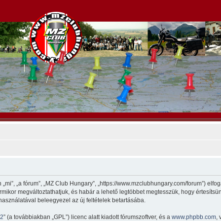
„mi”, „a fórum”, „MZ Club Hungary”, „https://www.mzclubhungary.com/forum”) elfoga
 bármikor megváltoztathatjuk, és habár a lehető legtöbbet megtesszük, hogy értesítsü
használatával beleegyezel az új feltételek betartásába.
v2
” (a továbbiakban „GPL”) licenc alatt kiadott fórumszoftver, és a
www.phpbb.com
,