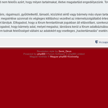
 nem felelős azért, hogy milyen tartalmakat, illetve magatartást engedélyezünk. To
s, rágalmazó, gyűlöletkeltő, támadó, közízlést sértő vagy bármely más olyan tarta
egsértése azonnali és végleges kitiltáshoz vezethet az internetszolgáltatód értesít
ároljuk. Elfogadod, hogy a fórum fenntartóinak jogukban áll eltávolítani, szerkeszt
lfogadod, hogy bármely adat, melyet megadsz, tárolásra kerül a fórum adatbázisá
m tudnak felelősséget vállalni az adatokért egy esetleges „hackertámadás” esetén
A csapa
Revolution style by
Semi_Deus
Powered by
phpBB
® Forum Software © phpBB Limited
Magyar fordítás ©
Magyar phpBB Közösség