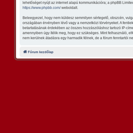
lehetőséget nyújt az internet alapú kommunikációra; a phpBB Limited
https://www.phpbb.com/
weboldalt.
Beleegyezel, hogy nem küldesz semmilyen sértegető, obszcén, vulgári
országában érvényben lévő vagy a nemzetközi törvényeket. A fentiek m
betartatásának érdekében az összes hozzászóláshoz tartozó IP-címet t
amennyiben úgy ítélik meg, hogy ez szükséges. Mint felhasználó, e
nem kerülnek átadásra egy harmadik félnek, de a fórum fenntartói ne
Fórum kezdőlap