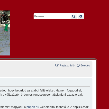
Keresés
Részletes keresés
Regisztráció
Belépés
dod, hogy betartod az alábbi feltételeket. Ha nem fogadod el,
nk a változásról, érdemes rendszeresen áttekinteni ezt az oldalt,
 valamint magyarul a
phpbb.hu
weboldalról tölthető le. A phpBB csak