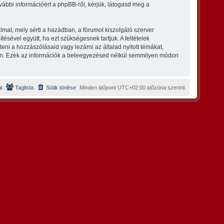
vábbi információért a phpBB-ről, kérjük, látogasd meg a
lmat, mely sérti a hazádban, a fórumot kiszolgáló szerver
ésével együtt, ha ezt szükségesnek tartjuk. A feltételek
eni a hozzászólásaid vagy lezárni az általad nyitott témákat,
ban. Ezek az információk a beleegyezésed nélkül semmilyen módon
.
t
Taglista
Sütik törlése
Minden időpont
UTC+02:00
időzóna szerinti