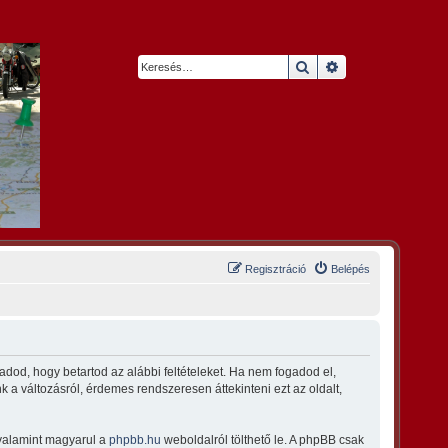
Keresés
Részletes keresés
Regisztráció
Belépés
dod, hogy betartod az alábbi feltételeket. Ha nem fogadod el,
nk a változásról, érdemes rendszeresen áttekinteni ezt az oldalt,
 valamint magyarul a
phpbb.hu
weboldalról tölthető le. A phpBB csak