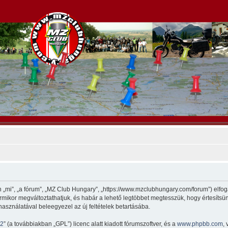
„mi”, „a fórum”, „MZ Club Hungary”, „https://www.mzclubhungary.com/forum”) elfoga
 bármikor megváltoztathatjuk, és habár a lehető legtöbbet megtesszük, hogy értesítsü
használatával beleegyezel az új feltételek betartásába.
v2
” (a továbbiakban „GPL”) licenc alatt kiadott fórumszoftver, és a
www.phpbb.com
,