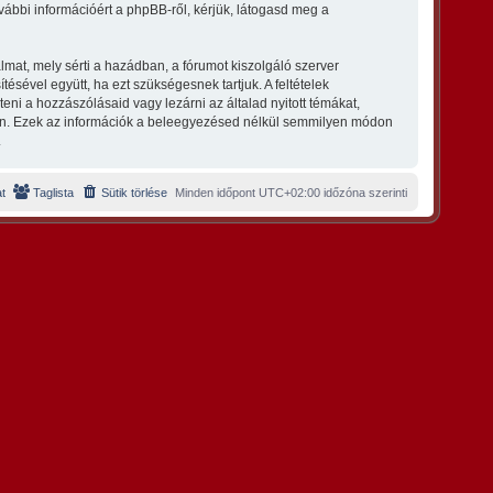
vábbi információért a phpBB-ről, kérjük, látogasd meg a
lmat, mely sérti a hazádban, a fórumot kiszolgáló szerver
ésével együtt, ha ezt szükségesnek tartjuk. A feltételek
eni a hozzászólásaid vagy lezárni az általad nyitott témákat,
ban. Ezek az információk a beleegyezésed nélkül semmilyen módon
.
t
Taglista
Sütik törlése
Minden időpont
UTC+02:00
időzóna szerinti