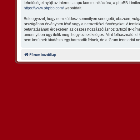
lehetőséget nyújt az internet alapú kommunikációra; a phpBB Limited
https://www.phpbb.com/
weboldalt.
Beleegyezel, hogy nem küldesz semmilyen sértegető, obszcén, vulgári
országában érvényben lévő vagy a nemzetközi törvényeket. A fentiek m
betartatásának érdekében az összes hozzászóláshoz tartozó IP-címet t
amennyiben úgy ítélik meg, hogy ez szükséges. Mint felhasználó, e
nem kerülnek átadásra egy harmadik félnek, de a fórum fenntartói ne
Fórum kezdőlap