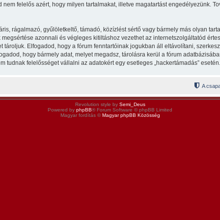
 nem felelős azért, hogy milyen tartalmakat, illetve magatartást engedélyezünk. To
s, rágalmazó, gyűlöletkeltő, támadó, közízlést sértő vagy bármely más olyan tarta
egsértése azonnali és végleges kitiltáshoz vezethet az internetszolgáltatód értesít
ároljuk. Elfogadod, hogy a fórum fenntartóinak jogukban áll eltávolítani, szerkeszt
lfogadod, hogy bármely adat, melyet megadsz, tárolásra kerül a fórum adatbázisá
m tudnak felelősséget vállalni az adatokért egy esetleges „hackertámadás” esetén
A csapa
Revolution style by
Semi_Deus
Powered by
phpBB
® Forum Software © phpBB Limited
Magyar fordítás ©
Magyar phpBB Közösség