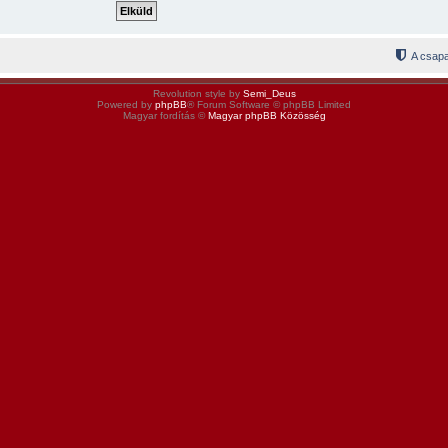
A csapa
Revolution style by
Semi_Deus
Powered by
phpBB
® Forum Software © phpBB Limited
Magyar fordítás ©
Magyar phpBB Közösség