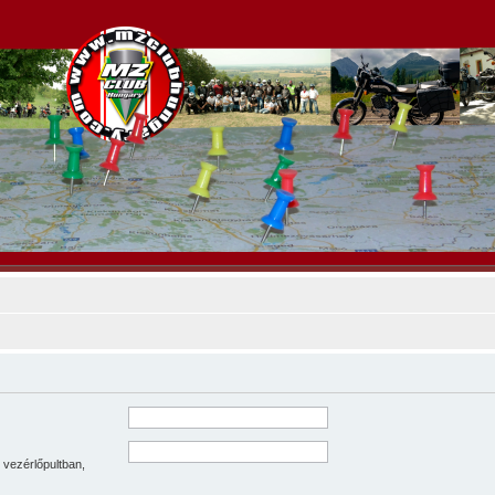
 vezérlőpultban,