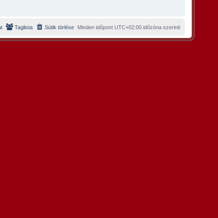
t
Taglista
Sütik törlése
Minden időpont
UTC+02:00
időzóna szerinti