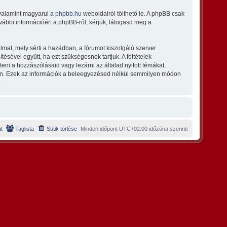
 valamint magyarul a
phpbb.hu
weboldalról tölthető le. A phpBB csak
vábbi információért a phpBB-ről, kérjük, látogasd meg a
lmat, mely sérti a hazádban, a fórumot kiszolgáló szerver
ésével együtt, ha ezt szükségesnek tartjuk. A feltételek
eni a hozzászólásaid vagy lezárni az általad nyitott témákat,
ban. Ezek az információk a beleegyezésed nélkül semmilyen módon
.
t
Taglista
Sütik törlése
Minden időpont
UTC+02:00
időzóna szerinti