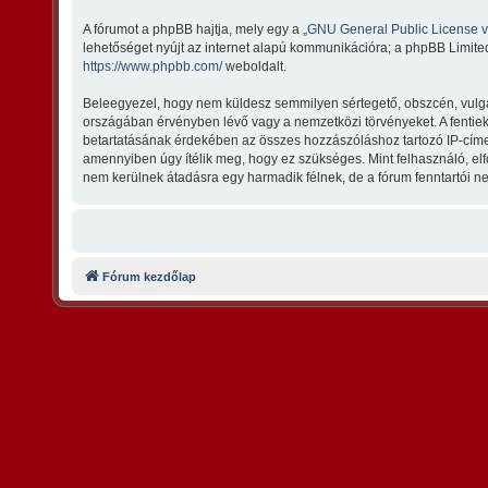
A fórumot a phpBB hajtja, mely egy a „
GNU General Public License 
lehetőséget nyújt az internet alapú kommunikációra; a phpBB Limited
https://www.phpbb.com/
weboldalt.
Beleegyezel, hogy nem küldesz semmilyen sértegető, obszcén, vulgári
országában érvényben lévő vagy a nemzetközi törvényeket. A fentiek m
betartatásának érdekében az összes hozzászóláshoz tartozó IP-címet t
amennyiben úgy ítélik meg, hogy ez szükséges. Mint felhasználó, e
nem kerülnek átadásra egy harmadik félnek, de a fórum fenntartói ne
Fórum kezdőlap