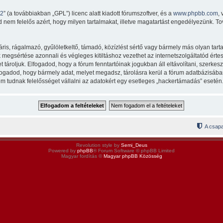
v2
” (a továbbiakban „GPL”) licenc alatt kiadott fórumszoftver, és a
www.phpbb.com
,
 nem felelős azért, hogy milyen tartalmakat, illetve magatartást engedélyezünk. To
s, rágalmazó, gyűlöletkeltő, támadó, közízlést sértő vagy bármely más olyan tarta
egsértése azonnali és végleges kitiltáshoz vezethet az internetszolgáltatód értesít
ároljuk. Elfogadod, hogy a fórum fenntartóinak jogukban áll eltávolítani, szerkeszt
lfogadod, hogy bármely adat, melyet megadsz, tárolásra kerül a fórum adatbázisá
m tudnak felelősséget vállalni az adatokért egy esetleges „hackertámadás” esetén
A csapa
Revolution style by
Semi_Deus
Powered by
phpBB
® Forum Software © phpBB Limited
Magyar fordítás ©
Magyar phpBB Közösség