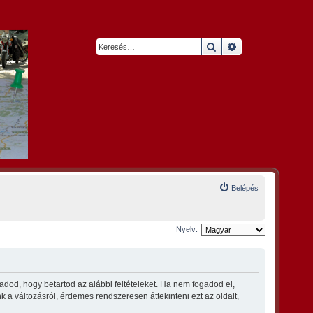
Keresés
Részletes keresés
Belépés
Nyelv:
dod, hogy betartod az alábbi feltételeket. Ha nem fogadod el,
nk a változásról, érdemes rendszeresen áttekinteni ezt az oldalt,