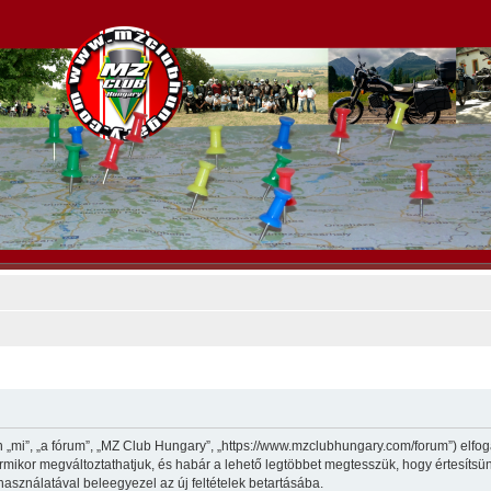
„mi”, „a fórum”, „MZ Club Hungary”, „https://www.mzclubhungary.com/forum”) elfoga
 bármikor megváltoztathatjuk, és habár a lehető legtöbbet megtesszük, hogy értesítsü
használatával beleegyezel az új feltételek betartásába.