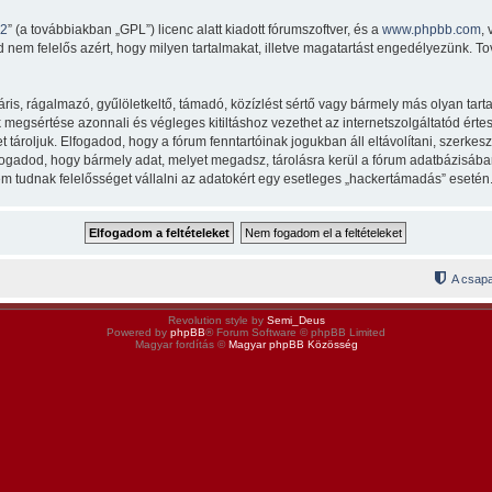
v2
” (a továbbiakban „GPL”) licenc alatt kiadott fórumszoftver, és a
www.phpbb.com
,
 nem felelős azért, hogy milyen tartalmakat, illetve magatartást engedélyezünk. To
s, rágalmazó, gyűlöletkeltő, támadó, közízlést sértő vagy bármely más olyan tarta
egsértése azonnali és végleges kitiltáshoz vezethet az internetszolgáltatód értesít
ároljuk. Elfogadod, hogy a fórum fenntartóinak jogukban áll eltávolítani, szerkeszt
lfogadod, hogy bármely adat, melyet megadsz, tárolásra kerül a fórum adatbázisá
m tudnak felelősséget vállalni az adatokért egy esetleges „hackertámadás” esetén
A csapa
Revolution style by
Semi_Deus
Powered by
phpBB
® Forum Software © phpBB Limited
Magyar fordítás ©
Magyar phpBB Közösség