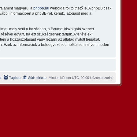
 valamint magyarul a
phpbb.hu
weboldalról tölthető le. A phpBB csak
vábbi információért a phpBB-ről, kérjük, látogasd meg a
lmat, mely sérti a hazádban, a fórumot kiszolgáló szerver
ésével együtt, ha ezt szükségesnek tartjuk. A feltételek
eni a hozzászólásaid vagy lezárni az általad nyitott témákat,
ban. Ezek az információk a beleegyezésed nélkül semmilyen módon
.
t
Taglista
Sütik törlése
Minden időpont
UTC+02:00
időzóna szerinti