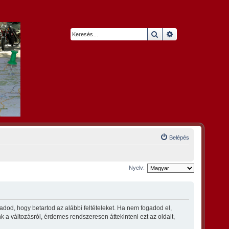
Keresés
Részletes keresés
Belépés
Nyelv:
dod, hogy betartod az alábbi feltételeket. Ha nem fogadod el,
nk a változásról, érdemes rendszeresen áttekinteni ezt az oldalt,