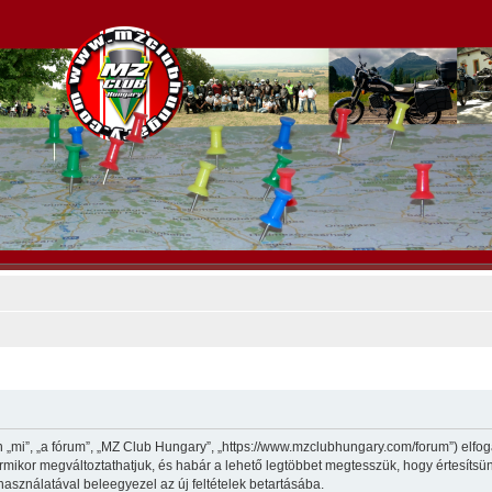
„mi”, „a fórum”, „MZ Club Hungary”, „https://www.mzclubhungary.com/forum”) elfoga
 bármikor megváltoztathatjuk, és habár a lehető legtöbbet megtesszük, hogy értesítsü
használatával beleegyezel az új feltételek betartásába.