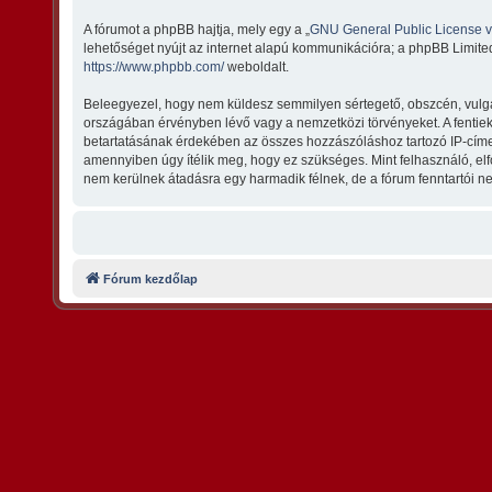
A fórumot a phpBB hajtja, mely egy a „
GNU General Public License 
lehetőséget nyújt az internet alapú kommunikációra; a phpBB Limited
https://www.phpbb.com/
weboldalt.
Beleegyezel, hogy nem küldesz semmilyen sértegető, obszcén, vulgári
országában érvényben lévő vagy a nemzetközi törvényeket. A fentiek m
betartatásának érdekében az összes hozzászóláshoz tartozó IP-címet t
amennyiben úgy ítélik meg, hogy ez szükséges. Mint felhasználó, e
nem kerülnek átadásra egy harmadik félnek, de a fórum fenntartói ne
Fórum kezdőlap