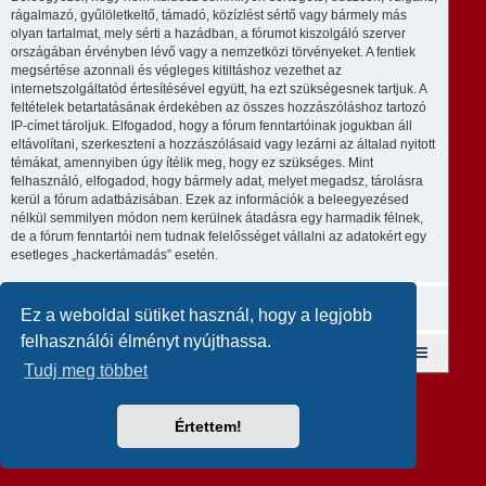
rágalmazó, gyűlöletkeltő, támadó, közízlést sértő vagy bármely más
olyan tartalmat, mely sérti a hazádban, a fórumot kiszolgáló szerver
országában érvényben lévő vagy a nemzetközi törvényeket. A fentiek
megsértése azonnali és végleges kitiltáshoz vezethet az
internetszolgáltatód értesítésével együtt, ha ezt szükségesnek tartjuk. A
feltételek betartatásának érdekében az összes hozzászóláshoz tartozó
IP-címet tároljuk. Elfogadod, hogy a fórum fenntartóinak jogukban áll
eltávolítani, szerkeszteni a hozzászólásaid vagy lezárni az általad nyitott
témákat, amennyiben úgy ítélik meg, hogy ez szükséges. Mint
felhasználó, elfogadod, hogy bármely adat, melyet megadsz, tárolásra
kerül a fórum adatbázisában. Ezek az információk a beleegyezésed
nélkül semmilyen módon nem kerülnek átadásra egy harmadik félnek,
de a fórum fenntartói nem tudnak felelősséget vállalni az adatokért egy
esetleges „hackertámadás” esetén.
Ez a weboldal sütiket használ, hogy a legjobb
felhasználói élményt nyújthassa.
Fórum kezdőlap
A csapat
Taglista
Tudj meg többet
Revolution style by
Semi_Deus
Powered by
phpBB
® Forum Software © phpBB Limited
Magyar fordítás ©
Magyar phpBB Közösség
Értettem!