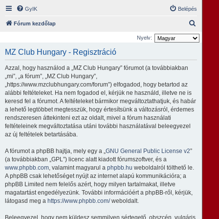
GyIK
Belépés
K
Fórum kezdőlap
e
Nyelv:
r
MZ Club Hungary - Regisztráció
e
Azzal, hogy használod a „MZ Club Hungary” fórumot (a továbbiakban
s
„mi”, „a fórum”, „MZ Club Hungary”,
é
„https://www.mzclubhungary.com/forum”) elfogadod, hogy betartod az
alábbi feltételeket. Ha nem fogadod el, kérjük ne használd, illetve ne is
s
keresd fel a fórumot. A feltételeket bármikor megváltoztathatjuk, és habár
a lehető legtöbbet megtesszük, hogy értesítsünk a változásról, érdemes
rendszeresen áttekinteni ezt az oldalt, mivel a fórum használati
feltételeinek megváltoztatása utáni további használatával beleegyezel
az új feltételek betartásába.
A fórumot a phpBB hajtja, mely egy a „
GNU General Public License v2
”
(a továbbiakban „GPL”) licenc alatt kiadott fórumszoftver, és a
www.phpbb.com
, valamint magyarul a
phpbb.hu
weboldalról tölthető le.
A phpBB csak lehetőséget nyújt az internet alapú kommunikációra; a
phpBB Limited nem felelős azért, hogy milyen tartalmakat, illetve
magatartást engedélyezünk. További információért a phpBB-ről, kérjük,
látogasd meg a
https://www.phpbb.com/
weboldalt.
Beleegyezel, hogy nem küldesz semmilyen sértegető, obszcén, vulgáris,