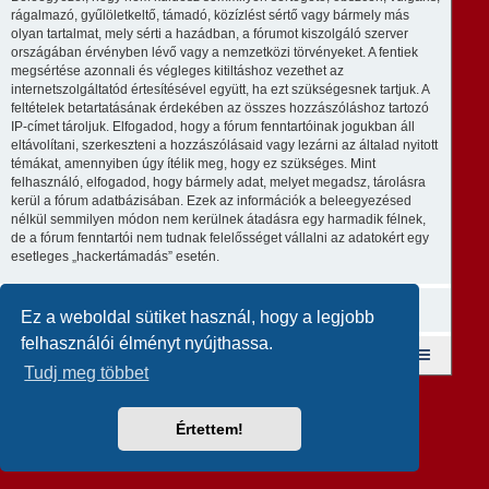
rágalmazó, gyűlöletkeltő, támadó, közízlést sértő vagy bármely más
olyan tartalmat, mely sérti a hazádban, a fórumot kiszolgáló szerver
országában érvényben lévő vagy a nemzetközi törvényeket. A fentiek
megsértése azonnali és végleges kitiltáshoz vezethet az
internetszolgáltatód értesítésével együtt, ha ezt szükségesnek tartjuk. A
feltételek betartatásának érdekében az összes hozzászóláshoz tartozó
IP-címet tároljuk. Elfogadod, hogy a fórum fenntartóinak jogukban áll
eltávolítani, szerkeszteni a hozzászólásaid vagy lezárni az általad nyitott
témákat, amennyiben úgy ítélik meg, hogy ez szükséges. Mint
felhasználó, elfogadod, hogy bármely adat, melyet megadsz, tárolásra
kerül a fórum adatbázisában. Ezek az információk a beleegyezésed
nélkül semmilyen módon nem kerülnek átadásra egy harmadik félnek,
de a fórum fenntartói nem tudnak felelősséget vállalni az adatokért egy
esetleges „hackertámadás” esetén.
Ez a weboldal sütiket használ, hogy a legjobb
felhasználói élményt nyújthassa.
Fórum kezdőlap
A csapat
Taglista
Tudj meg többet
Revolution style by
Semi_Deus
Powered by
phpBB
® Forum Software © phpBB Limited
Magyar fordítás ©
Magyar phpBB Közösség
Értettem!