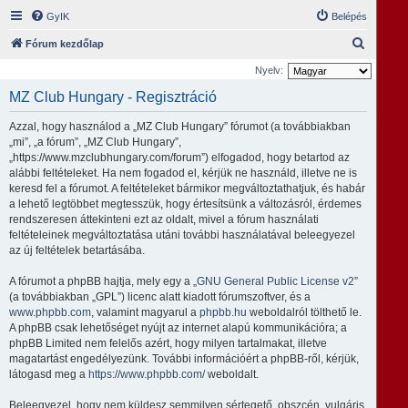
GyIK
Belépés
K
Fórum kezdőlap
e
Nyelv:
r
MZ Club Hungary - Regisztráció
e
Azzal, hogy használod a „MZ Club Hungary” fórumot (a továbbiakban
s
„mi”, „a fórum”, „MZ Club Hungary”,
é
„https://www.mzclubhungary.com/forum”) elfogadod, hogy betartod az
alábbi feltételeket. Ha nem fogadod el, kérjük ne használd, illetve ne is
s
keresd fel a fórumot. A feltételeket bármikor megváltoztathatjuk, és habár
a lehető legtöbbet megtesszük, hogy értesítsünk a változásról, érdemes
rendszeresen áttekinteni ezt az oldalt, mivel a fórum használati
feltételeinek megváltoztatása utáni további használatával beleegyezel
az új feltételek betartásába.
A fórumot a phpBB hajtja, mely egy a „
GNU General Public License v2
”
(a továbbiakban „GPL”) licenc alatt kiadott fórumszoftver, és a
www.phpbb.com
, valamint magyarul a
phpbb.hu
weboldalról tölthető le.
A phpBB csak lehetőséget nyújt az internet alapú kommunikációra; a
phpBB Limited nem felelős azért, hogy milyen tartalmakat, illetve
magatartást engedélyezünk. További információért a phpBB-ről, kérjük,
látogasd meg a
https://www.phpbb.com/
weboldalt.
Beleegyezel, hogy nem küldesz semmilyen sértegető, obszcén, vulgáris,