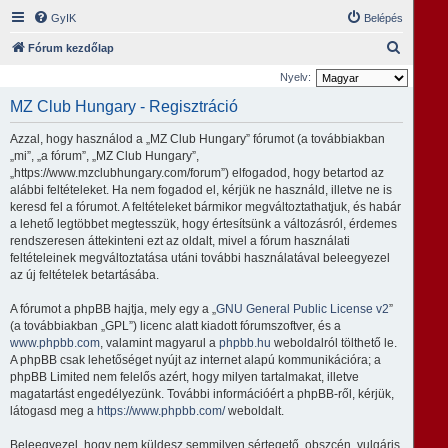
GyIK
Belépés
K
Fórum kezdőlap
e
Nyelv:
r
MZ Club Hungary - Regisztráció
e
Azzal, hogy használod a „MZ Club Hungary” fórumot (a továbbiakban
s
„mi”, „a fórum”, „MZ Club Hungary”,
é
„https://www.mzclubhungary.com/forum”) elfogadod, hogy betartod az
alábbi feltételeket. Ha nem fogadod el, kérjük ne használd, illetve ne is
s
keresd fel a fórumot. A feltételeket bármikor megváltoztathatjuk, és habár
a lehető legtöbbet megtesszük, hogy értesítsünk a változásról, érdemes
rendszeresen áttekinteni ezt az oldalt, mivel a fórum használati
feltételeinek megváltoztatása utáni további használatával beleegyezel
az új feltételek betartásába.
A fórumot a phpBB hajtja, mely egy a „
GNU General Public License v2
”
(a továbbiakban „GPL”) licenc alatt kiadott fórumszoftver, és a
www.phpbb.com
, valamint magyarul a
phpbb.hu
weboldalról tölthető le.
A phpBB csak lehetőséget nyújt az internet alapú kommunikációra; a
phpBB Limited nem felelős azért, hogy milyen tartalmakat, illetve
magatartást engedélyezünk. További információért a phpBB-ről, kérjük,
látogasd meg a
https://www.phpbb.com/
weboldalt.
Beleegyezel, hogy nem küldesz semmilyen sértegető, obszcén, vulgáris,