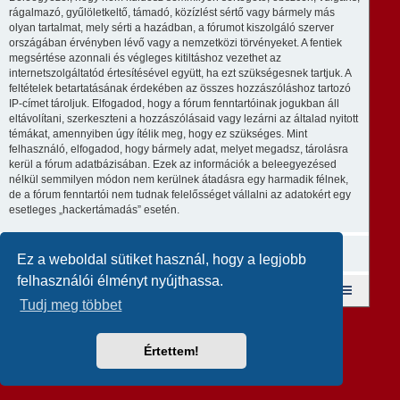
rágalmazó, gyűlöletkeltő, támadó, közízlést sértő vagy bármely más
olyan tartalmat, mely sérti a hazádban, a fórumot kiszolgáló szerver
országában érvényben lévő vagy a nemzetközi törvényeket. A fentiek
megsértése azonnali és végleges kitiltáshoz vezethet az
internetszolgáltatód értesítésével együtt, ha ezt szükségesnek tartjuk. A
feltételek betartatásának érdekében az összes hozzászóláshoz tartozó
IP-címet tároljuk. Elfogadod, hogy a fórum fenntartóinak jogukban áll
eltávolítani, szerkeszteni a hozzászólásaid vagy lezárni az általad nyitott
témákat, amennyiben úgy ítélik meg, hogy ez szükséges. Mint
felhasználó, elfogadod, hogy bármely adat, melyet megadsz, tárolásra
kerül a fórum adatbázisában. Ezek az információk a beleegyezésed
nélkül semmilyen módon nem kerülnek átadásra egy harmadik félnek,
de a fórum fenntartói nem tudnak felelősséget vállalni az adatokért egy
esetleges „hackertámadás” esetén.
Ez a weboldal sütiket használ, hogy a legjobb
felhasználói élményt nyújthassa.
Fórum kezdőlap
A csapat
Taglista
Tudj meg többet
Revolution style by
Semi_Deus
Powered by
phpBB
® Forum Software © phpBB Limited
Magyar fordítás ©
Magyar phpBB Közösség
Értettem!