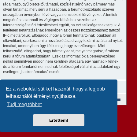
rágalmazó, gyűlöletkeltő, támadó, közízlést sértő vagy bármely más
olyan tartalmat, mely sérti a hazádban, a fórumot kiszolgáló szerver
országában érvényben lévő vagy a nemzetközi törvényeket. A fentiek
megsértése azonnali és végleges kitiltáshoz vezethet az
internetszolgáltatód értesítésével együtt, ha ezt szükségesnek tartjuk. A
feltételek betartatásának érdekében az összes hozzászóláshoz tartozó
IP-címet tároljuk. Elfogadod, hogy a fórum fenntartóinak jogukban áll
eltávolítani, szerkeszteni a hozzászólásaid vagy lezárni az általad nyitott
témákat, amennyiben úgy ítélik meg, hogy ez szükséges. Mint
felhasználó, elfogadod, hogy bármely adat, melyet megadsz, tárolásra
kerül a fórum adatbázisában. Ezek az információk a beleegyezésed
nélkül semmilyen módon nem kerülnek átadásra egy harmadik félnek,
de a fórum fenntartói nem tudnak felelősséget vállalni az adatokért egy
esetleges „hackertámadás” esetén.
Ez a weboldal sütiket használ, hogy a legjobb
felhasználói élményt nyújthassa.
Fórum kezdőlap
A csapat
Taglista
Tudj meg többet
Revolution style by
Semi_Deus
Powered by
phpBB
® Forum Software © phpBB Limited
Magyar fordítás ©
Magyar phpBB Közösség
Értettem!