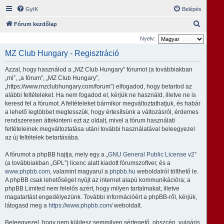
GyIK
Belépés
K
Fórum kezdőlap
e
Nyelv:
r
MZ Club Hungary - Regisztráció
e
Azzal, hogy használod a „MZ Club Hungary” fórumot (a továbbiakban
s
„mi”, „a fórum”, „MZ Club Hungary”,
é
„https://www.mzclubhungary.com/forum”) elfogadod, hogy betartod az
alábbi feltételeket. Ha nem fogadod el, kérjük ne használd, illetve ne is
s
keresd fel a fórumot. A feltételeket bármikor megváltoztathatjuk, és habár
a lehető legtöbbet megtesszük, hogy értesítsünk a változásról, érdemes
rendszeresen áttekinteni ezt az oldalt, mivel a fórum használati
feltételeinek megváltoztatása utáni további használatával beleegyezel
az új feltételek betartásába.
A fórumot a phpBB hajtja, mely egy a „
GNU General Public License v2
”
(a továbbiakban „GPL”) licenc alatt kiadott fórumszoftver, és a
www.phpbb.com
, valamint magyarul a
phpbb.hu
weboldalról tölthető le.
A phpBB csak lehetőséget nyújt az internet alapú kommunikációra; a
phpBB Limited nem felelős azért, hogy milyen tartalmakat, illetve
magatartást engedélyezünk. További információért a phpBB-ről, kérjük,
látogasd meg a
https://www.phpbb.com/
weboldalt.
Beleegyezel, hogy nem küldesz semmilyen sértegető, obszcén, vulgáris,