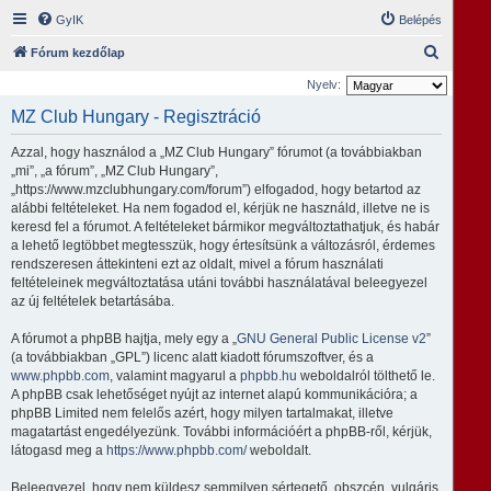
GyIK
Belépés
K
Fórum kezdőlap
e
Nyelv:
r
MZ Club Hungary - Regisztráció
e
Azzal, hogy használod a „MZ Club Hungary” fórumot (a továbbiakban
s
„mi”, „a fórum”, „MZ Club Hungary”,
é
„https://www.mzclubhungary.com/forum”) elfogadod, hogy betartod az
alábbi feltételeket. Ha nem fogadod el, kérjük ne használd, illetve ne is
s
keresd fel a fórumot. A feltételeket bármikor megváltoztathatjuk, és habár
a lehető legtöbbet megtesszük, hogy értesítsünk a változásról, érdemes
rendszeresen áttekinteni ezt az oldalt, mivel a fórum használati
feltételeinek megváltoztatása utáni további használatával beleegyezel
az új feltételek betartásába.
A fórumot a phpBB hajtja, mely egy a „
GNU General Public License v2
”
(a továbbiakban „GPL”) licenc alatt kiadott fórumszoftver, és a
www.phpbb.com
, valamint magyarul a
phpbb.hu
weboldalról tölthető le.
A phpBB csak lehetőséget nyújt az internet alapú kommunikációra; a
phpBB Limited nem felelős azért, hogy milyen tartalmakat, illetve
magatartást engedélyezünk. További információért a phpBB-ről, kérjük,
látogasd meg a
https://www.phpbb.com/
weboldalt.
Beleegyezel, hogy nem küldesz semmilyen sértegető, obszcén, vulgáris,