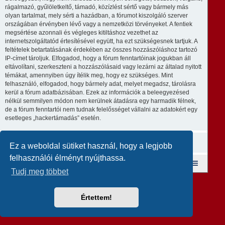
rágalmazó, gyűlöletkeltő, támadó, közízlést sértő vagy bármely más
olyan tartalmat, mely sérti a hazádban, a fórumot kiszolgáló szerver
országában érvényben lévő vagy a nemzetközi törvényeket. A fentiek
megsértése azonnali és végleges kitiltáshoz vezethet az
internetszolgáltatód értesítésével együtt, ha ezt szükségesnek tartjuk. A
feltételek betartatásának érdekében az összes hozzászóláshoz tartozó
IP-címet tároljuk. Elfogadod, hogy a fórum fenntartóinak jogukban áll
eltávolítani, szerkeszteni a hozzászólásaid vagy lezárni az általad nyitott
témákat, amennyiben úgy ítélik meg, hogy ez szükséges. Mint
felhasználó, elfogadod, hogy bármely adat, melyet megadsz, tárolásra
kerül a fórum adatbázisában. Ezek az információk a beleegyezésed
nélkül semmilyen módon nem kerülnek átadásra egy harmadik félnek,
de a fórum fenntartói nem tudnak felelősséget vállalni az adatokért egy
esetleges „hackertámadás” esetén.
Ez a weboldal sütiket használ, hogy a legjobb
felhasználói élményt nyújthassa.
Fórum kezdőlap
A csapat
Taglista
Tudj meg többet
Revolution style by
Semi_Deus
Powered by
phpBB
® Forum Software © phpBB Limited
Magyar fordítás ©
Magyar phpBB Közösség
Értettem!