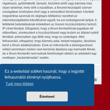
rágalmazó, gyűlöletkeltő, támadó, közízlést sértő vagy bármely más
olyan tartalmat, mely sérti a hazádban, a fórumot kiszolgáló szerver
országában érvényben lévő vagy a nemzetközi törvényeket. A fentiek
megsértése azonnali és végleges kitiltáshoz vezethet az
internetszolgáltatód értesítésével együtt, ha ezt szükségesnek tartjuk. A
feltételek betartatásának érdekében az összes hozzászóláshoz tartozó
IP-címet tároljuk. Elfogadod, hogy a fórum fenntartóinak jogukban áll
eltávolítani, szerkeszteni a hozzászólásaid vagy lezárni az általad nyitott
témákat, amennyiben úgy ítélik meg, hogy ez szükséges. Mint
felhasználó, elfogadod, hogy bármely adat, melyet megadsz, tárolásra
kerül a fórum adatbázisában. Ezek az információk a beleegyezésed
nélkül semmilyen módon nem kerülnek átadásra egy harmadik félnek,
de a fórum fenntartói nem tudnak felelősséget vállalni az adatokért egy
esetleges „hackertámadás” esetén.
Ez a weboldal sütiket használ, hogy a legjobb
felhasználói élményt nyújthassa.
Fórum kezdőlap
A csapat
Taglista
Tudj meg többet
Revolution style by
Semi_Deus
Powered by
phpBB
® Forum Software © phpBB Limited
Magyar fordítás ©
Magyar phpBB Közösség
Értettem!