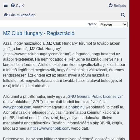
GyIK
Belépés
K
Fórum kezdőlap
e
Nyelv:
r
MZ Club Hungary - Regisztráció
e
Azzal, hogy használod a „MZ Club Hungary” fórumot (a továbbiakban
s
„mi”, „a fórum”, „MZ Club Hungary”,
é
„https://www.mzclubhungary.com/forum”) elfogadod, hogy betartod az
alábbi feltételeket. Ha nem fogadod el, kérjük ne használd, illetve ne is
s
keresd fel a fórumot. A feltételeket bármikor megváltoztathatjuk, és habár
a lehető legtöbbet megtesszük, hogy értesítsünk a változásról, érdemes
rendszeresen áttekinteni ezt az oldalt, mivel a fórum használati
feltételeinek megváltoztatása utáni további használatával beleegyezel
az új feltételek betartásába.
A fórumot a phpBB hajtja, mely egy a „
GNU General Public License v2
”
(a továbbiakban „GPL”) licenc alatt kiadott fórumszoftver, és a
www.phpbb.com
, valamint magyarul a
phpbb.hu
weboldalról tölthető le.
A phpBB csak lehetőséget nyújt az internet alapú kommunikációra; a
phpBB Limited nem felelős azért, hogy milyen tartalmakat, illetve
magatartást engedélyezünk. További információért a phpBB-ről, kérjük,
látogasd meg a
https://www.phpbb.com/
weboldalt.
Beleegyezel, hogy nem küldesz semmilyen sértegető, obszcén, vulgáris,