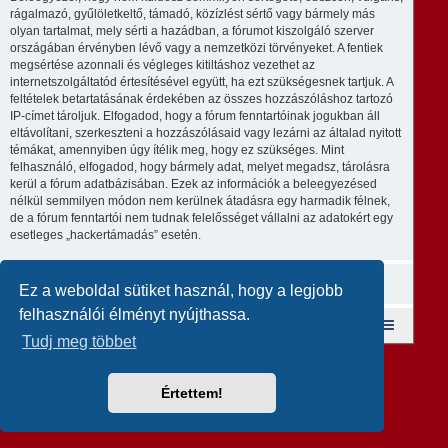
rágalmazó, gyűlöletkeltő, támadó, közízlést sértő vagy bármely más
olyan tartalmat, mely sérti a hazádban, a fórumot kiszolgáló szerver
országában érvényben lévő vagy a nemzetközi törvényeket. A fentiek
megsértése azonnali és végleges kitiltáshoz vezethet az
internetszolgáltatód értesítésével együtt, ha ezt szükségesnek tartjuk. A
feltételek betartatásának érdekében az összes hozzászóláshoz tartozó
IP-címet tároljuk. Elfogadod, hogy a fórum fenntartóinak jogukban áll
eltávolítani, szerkeszteni a hozzászólásaid vagy lezárni az általad nyitott
témákat, amennyiben úgy ítélik meg, hogy ez szükséges. Mint
felhasználó, elfogadod, hogy bármely adat, melyet megadsz, tárolásra
kerül a fórum adatbázisában. Ezek az információk a beleegyezésed
nélkül semmilyen módon nem kerülnek átadásra egy harmadik félnek,
de a fórum fenntartói nem tudnak felelősséget vállalni az adatokért egy
esetleges „hackertámadás” esetén.
Ez a weboldal sütiket használ, hogy a legjobb
felhasználói élményt nyújthassa.
Fórum kezdőlap
A csapat
Taglista
Tudj meg többet
Revolution style by
Semi_Deus
Powered by
phpBB
® Forum Software © phpBB Limited
Magyar fordítás ©
Magyar phpBB Közösség
Értettem!