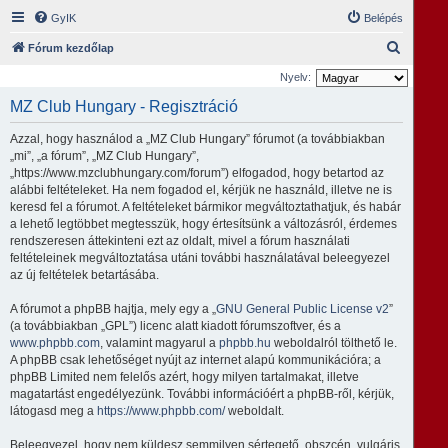
GyIK
Belépés
K
Fórum kezdőlap
e
Nyelv:
r
MZ Club Hungary - Regisztráció
e
Azzal, hogy használod a „MZ Club Hungary” fórumot (a továbbiakban
s
„mi”, „a fórum”, „MZ Club Hungary”,
é
„https://www.mzclubhungary.com/forum”) elfogadod, hogy betartod az
alábbi feltételeket. Ha nem fogadod el, kérjük ne használd, illetve ne is
s
keresd fel a fórumot. A feltételeket bármikor megváltoztathatjuk, és habár
a lehető legtöbbet megtesszük, hogy értesítsünk a változásról, érdemes
rendszeresen áttekinteni ezt az oldalt, mivel a fórum használati
feltételeinek megváltoztatása utáni további használatával beleegyezel
az új feltételek betartásába.
A fórumot a phpBB hajtja, mely egy a „
GNU General Public License v2
”
(a továbbiakban „GPL”) licenc alatt kiadott fórumszoftver, és a
www.phpbb.com
, valamint magyarul a
phpbb.hu
weboldalról tölthető le.
A phpBB csak lehetőséget nyújt az internet alapú kommunikációra; a
phpBB Limited nem felelős azért, hogy milyen tartalmakat, illetve
magatartást engedélyezünk. További információért a phpBB-ről, kérjük,
látogasd meg a
https://www.phpbb.com/
weboldalt.
Beleegyezel, hogy nem küldesz semmilyen sértegető, obszcén, vulgáris,