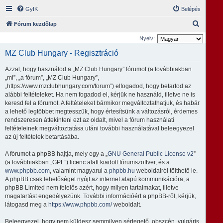
GyIK
Belépés
K
Fórum kezdőlap
e
Nyelv:
r
MZ Club Hungary - Regisztráció
e
Azzal, hogy használod a „MZ Club Hungary” fórumot (a továbbiakban
s
„mi”, „a fórum”, „MZ Club Hungary”,
é
„https://www.mzclubhungary.com/forum”) elfogadod, hogy betartod az
alábbi feltételeket. Ha nem fogadod el, kérjük ne használd, illetve ne is
s
keresd fel a fórumot. A feltételeket bármikor megváltoztathatjuk, és habár
a lehető legtöbbet megtesszük, hogy értesítsünk a változásról, érdemes
rendszeresen áttekinteni ezt az oldalt, mivel a fórum használati
feltételeinek megváltoztatása utáni további használatával beleegyezel
az új feltételek betartásába.
A fórumot a phpBB hajtja, mely egy a „
GNU General Public License v2
”
(a továbbiakban „GPL”) licenc alatt kiadott fórumszoftver, és a
www.phpbb.com
, valamint magyarul a
phpbb.hu
weboldalról tölthető le.
A phpBB csak lehetőséget nyújt az internet alapú kommunikációra; a
phpBB Limited nem felelős azért, hogy milyen tartalmakat, illetve
magatartást engedélyezünk. További információért a phpBB-ről, kérjük,
látogasd meg a
https://www.phpbb.com/
weboldalt.
Beleegyezel, hogy nem küldesz semmilyen sértegető, obszcén, vulgáris,