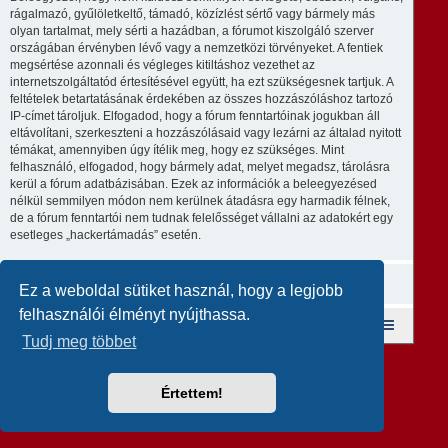
rágalmazó, gyűlöletkeltő, támadó, közízlést sértő vagy bármely más
olyan tartalmat, mely sérti a hazádban, a fórumot kiszolgáló szerver
országában érvényben lévő vagy a nemzetközi törvényeket. A fentiek
megsértése azonnali és végleges kitiltáshoz vezethet az
internetszolgáltatód értesítésével együtt, ha ezt szükségesnek tartjuk. A
feltételek betartatásának érdekében az összes hozzászóláshoz tartozó
IP-címet tároljuk. Elfogadod, hogy a fórum fenntartóinak jogukban áll
eltávolítani, szerkeszteni a hozzászólásaid vagy lezárni az általad nyitott
témákat, amennyiben úgy ítélik meg, hogy ez szükséges. Mint
felhasználó, elfogadod, hogy bármely adat, melyet megadsz, tárolásra
kerül a fórum adatbázisában. Ezek az információk a beleegyezésed
nélkül semmilyen módon nem kerülnek átadásra egy harmadik félnek,
de a fórum fenntartói nem tudnak felelősséget vállalni az adatokért egy
esetleges „hackertámadás” esetén.
Ez a weboldal sütiket használ, hogy a legjobb
felhasználói élményt nyújthassa.
Fórum kezdőlap
A csapat
Taglista
Tudj meg többet
Revolution style by
Semi_Deus
Powered by
phpBB
® Forum Software © phpBB Limited
Magyar fordítás ©
Magyar phpBB Közösség
Értettem!