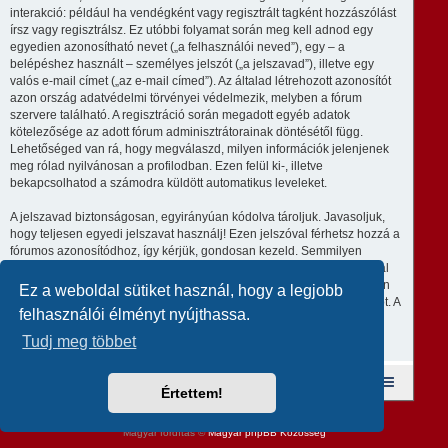
interakció: például ha vendégként vagy regisztrált tagként hozzászólást
írsz vagy regisztrálsz. Ez utóbbi folyamat során meg kell adnod egy
egyedien azonosítható nevet („a felhasználói neved”), egy – a
belépéshez használt – személyes jelszót („a jelszavad”), illetve egy
valós e-mail címet („az e-mail címed”). Az általad létrehozott azonosítót
azon ország adatvédelmi törvényei védelmezik, melyben a fórum
szervere található. A regisztráció során megadott egyéb adatok
kötelezősége az adott fórum adminisztrátorainak döntésétől függ.
Lehetőséged van rá, hogy megválaszd, milyen információk jelenjenek
meg rólad nyilvánosan a profilodban. Ezen felül ki-, illetve
bekapcsolhatod a számodra küldött automatikus leveleket.
A jelszavad biztonságosan, egyirányúan kódolva tároljuk. Javasoljuk,
hogy teljesen egyedi jelszavat használj! Ezen jelszóval férhetsz hozzá a
fórumos azonosítódhoz, így kérjük, gondosan kezeld. Semmilyen
körülmények közt ne add ki harmadik személynek, még ha az az oldal
üzemeltetője is, vagy ha a phpBB-vel kapcsolatban kérik! Amennyiben
Ez a weboldal sütiket használ, hogy a legjobb
elfelejted a jelszavad, használd az „Elfelejtettem a jelszavam” funkciót. A
felhasználói élményt nyújthassa.
rendszer kérni fogja a felhasználóneved és az e-mail címed, majd
generálni fog egy új jelszót, így újra használhatod az azonosítód.
Tudj meg többet
Fórum kezdőlap
A csapat
Taglista
Értettem!
Revolution style by
Semi_Deus
Powered by
phpBB
® Forum Software © phpBB Limited
Magyar fordítás ©
Magyar phpBB Közösség