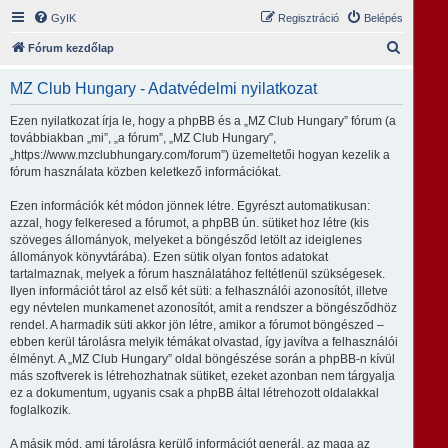
GyIK
Regisztráció
Belépés
K
Fórum kezdőlap
e
MZ Club Hungary - Adatvédelmi nyilatkozat
r
e
Ezen nyilatkozat írja le, hogy a phpBB és a „MZ Club Hungary” fórum (a
továbbiakban „mi”, „a fórum”, „MZ Club Hungary”,
s
„https://www.mzclubhungary.com/forum”) üzemeltetői hogyan kezelik a
é
fórum használata közben keletkező információkat.
s
Ezen információk két módon jönnek létre. Egyrészt automatikusan:
azzal, hogy felkeresed a fórumot, a phpBB ún. sütiket hoz létre (kis
szöveges állományok, melyeket a böngésződ letölt az ideiglenes
állományok könyvtárába). Ezen sütik olyan fontos adatokat
tartalmaznak, melyek a fórum használatához feltétlenül szükségesek.
Ilyen információt tárol az első két süti: a felhasználói azonosítót, illetve
egy névtelen munkamenet azonosítót, amit a rendszer a böngésződhöz
rendel. A harmadik süti akkor jön létre, amikor a fórumot böngészed –
ebben kerül tárolásra melyik témákat olvastad, így javítva a felhasználói
élményt. A „MZ Club Hungary” oldal böngészése során a phpBB-n kívül
más szoftverek is létrehozhatnak sütiket, ezeket azonban nem tárgyalja
ez a dokumentum, ugyanis csak a phpBB által létrehozott oldalakkal
foglalkozik.
A másik mód, ami tárolásra kerülő információt generál, az maga az