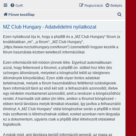
GyIK
Regisztráció
Belépés
K
Fórum kezdőlap
e
MZ Club Hungary - Adatvédelmi nyilatkozat
r
e
Ezen nyilatkozat írja le, hogy a phpBB és a „MZ Club Hungary” fórum (a
továbbiakban „mi”, „a fórum”, „MZ Club Hungary”,
s
„https://www.mzclubhungary.com/forum”) üzemeltetői hogyan kezelik a
é
fórum használata közben keletkező információkat.
s
Ezen információk két módon jönnek létre. Egyrészt automatikusan:
azzal, hogy felkeresed a fórumot, a phpBB ún. sütiket hoz létre (kis
szöveges állományok, melyeket a böngésződ letölt az ideiglenes
állományok könyvtárába). Ezen sütik olyan fontos adatokat
tartalmaznak, melyek a fórum használatához feltétlenül szükségesek.
Ilyen információt tárol az első két süti: a felhasználói azonosítót, illetve
egy névtelen munkamenet azonosítót, amit a rendszer a böngésződhöz
rendel. A harmadik süti akkor jön létre, amikor a fórumot böngészed –
ebben kerül tárolásra melyik témákat olvastad, így javítva a felhasználói
élményt. A „MZ Club Hungary” oldal böngészése során a phpBB-n kívül
más szoftverek is létrehozhatnak sütiket, ezeket azonban nem tárgyalja
ez a dokumentum, ugyanis csak a phpBB által létrehozott oldalakkal
foglalkozik.
A másik mód, ami tárolásra kerülő információt generál, az maga az