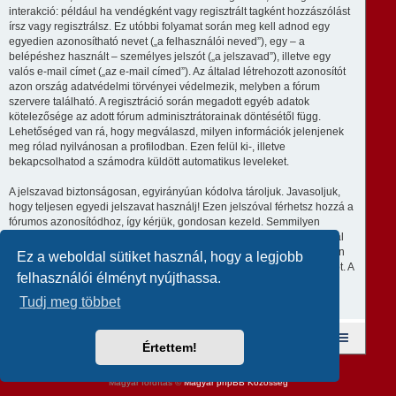
interakció: például ha vendégként vagy regisztrált tagként hozzászólást
írsz vagy regisztrálsz. Ez utóbbi folyamat során meg kell adnod egy
egyedien azonosítható nevet („a felhasználói neved”), egy – a
belépéshez használt – személyes jelszót („a jelszavad”), illetve egy
valós e-mail címet („az e-mail címed”). Az általad létrehozott azonosítót
azon ország adatvédelmi törvényei védelmezik, melyben a fórum
szervere található. A regisztráció során megadott egyéb adatok
kötelezősége az adott fórum adminisztrátorainak döntésétől függ.
Lehetőséged van rá, hogy megválaszd, milyen információk jelenjenek
meg rólad nyilvánosan a profilodban. Ezen felül ki-, illetve
bekapcsolhatod a számodra küldött automatikus leveleket.
A jelszavad biztonságosan, egyirányúan kódolva tároljuk. Javasoljuk,
hogy teljesen egyedi jelszavat használj! Ezen jelszóval férhetsz hozzá a
fórumos azonosítódhoz, így kérjük, gondosan kezeld. Semmilyen
körülmények közt ne add ki harmadik személynek, még ha az az oldal
üzemeltetője is, vagy ha a phpBB-vel kapcsolatban kérik! Amennyiben
Ez a weboldal sütiket használ, hogy a legjobb
elfelejted a jelszavad, használd az „Elfelejtettem a jelszavam” funkciót. A
felhasználói élményt nyújthassa.
rendszer kérni fogja a felhasználóneved és az e-mail címed, majd
generálni fog egy új jelszót, így újra használhatod az azonosítód.
Tudj meg többet
Fórum kezdőlap
A csapat
Taglista
Értettem!
Revolution style by
Semi_Deus
Powered by
phpBB
® Forum Software © phpBB Limited
Magyar fordítás ©
Magyar phpBB Közösség