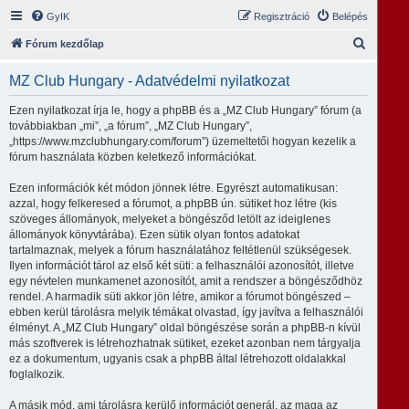
GyIK
Regisztráció
Belépés
K
Fórum kezdőlap
e
MZ Club Hungary - Adatvédelmi nyilatkozat
r
e
Ezen nyilatkozat írja le, hogy a phpBB és a „MZ Club Hungary” fórum (a
továbbiakban „mi”, „a fórum”, „MZ Club Hungary”,
s
„https://www.mzclubhungary.com/forum”) üzemeltetői hogyan kezelik a
é
fórum használata közben keletkező információkat.
s
Ezen információk két módon jönnek létre. Egyrészt automatikusan:
azzal, hogy felkeresed a fórumot, a phpBB ún. sütiket hoz létre (kis
szöveges állományok, melyeket a böngésződ letölt az ideiglenes
állományok könyvtárába). Ezen sütik olyan fontos adatokat
tartalmaznak, melyek a fórum használatához feltétlenül szükségesek.
Ilyen információt tárol az első két süti: a felhasználói azonosítót, illetve
egy névtelen munkamenet azonosítót, amit a rendszer a böngésződhöz
rendel. A harmadik süti akkor jön létre, amikor a fórumot böngészed –
ebben kerül tárolásra melyik témákat olvastad, így javítva a felhasználói
élményt. A „MZ Club Hungary” oldal böngészése során a phpBB-n kívül
más szoftverek is létrehozhatnak sütiket, ezeket azonban nem tárgyalja
ez a dokumentum, ugyanis csak a phpBB által létrehozott oldalakkal
foglalkozik.
A másik mód, ami tárolásra kerülő információt generál, az maga az