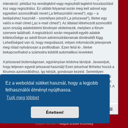
interakció: például ha vendégként vagy regisztrált tagként hozzászólást
írsz vagy regisztrálsz. Ez utóbbi folyamat során meg kell adnod egy
egyedien azonosítható nevet („a felhasználói neved”), egy – a
belépéshez használt – személyes jelszót („a jelszavad”), illetve egy
valós e-mail címet („az e-mail címed”). Az általad létrehozott azonosítót
azon ország adatvédelmi törvényei védelmezik, melyben a fórum
szervere található. A regisztráció során megadott egyéb adatok
kötelezősége az adott fórum adminisztrátorainak döntésétől függ.
Lehetőséged van rá, hogy megválaszd, milyen információk jelenjenek
meg rólad nyilvánosan a profilodban. Ezen felül ki-, illetve
bekapcsolhatod a számodra küldött automatikus leveleket.
A jelszavad biztonságosan, egyirányúan kódolva tároljuk. Javasoljuk,
hogy teljesen egyedi jelszavat használj! Ezen jelszóval férhetsz hozzá a
fórumos azonosítódhoz, így kérjük, gondosan kezeld. Semmilyen
körülmények közt ne add ki harmadik személynek, még ha az az oldal
üzemeltetője is, vagy ha a phpBB-vel kapcsolatban kérik! Amennyiben
Ez a weboldal sütiket használ, hogy a legjobb
elfelejted a jelszavad, használd az „Elfelejtettem a jelszavam” funkciót. A
felhasználói élményt nyújthassa.
rendszer kérni fogja a felhasználóneved és az e-mail címed, majd
generálni fog egy új jelszót, így újra használhatod az azonosítód.
Tudj meg többet
Fórum kezdőlap
A csapat
Taglista
Értettem!
Revolution style by
Semi_Deus
Powered by
phpBB
® Forum Software © phpBB Limited
Magyar fordítás ©
Magyar phpBB Közösség