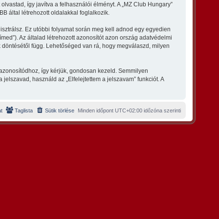
olvastad, így javítva a felhasználói élményt. A „MZ Club Hungary”
által létrehozott oldalakkal foglalkozik.
gisztrálsz. Ez utóbbi folyamat során meg kell adnod egy egyedien
címed”). Az általad létrehozott azonosítót azon ország adatvédelmi
ak döntésétől függ. Lehetőséged van rá, hogy megválaszd, milyen
s azonosítódhoz, így kérjük, gondosan kezeld. Semmilyen
elszavad, használd az „Elfelejtettem a jelszavam” funkciót. A
t
Taglista
Sütik törlése
Minden időpont
UTC+02:00
időzóna szerinti