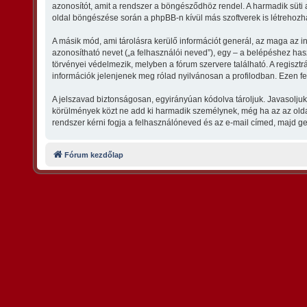
azonosítót, amit a rendszer a böngésződhöz rendel. A harmadik süti a
oldal böngészése során a phpBB-n kívül más szoftverek is létrehozha
A másik mód, ami tárolásra kerülő információt generál, az maga az in
azonosítható nevet („a felhasználói neved”), egy – a belépéshez haszn
törvényei védelmezik, melyben a fórum szervere található. A regisz
információk jelenjenek meg rólad nyilvánosan a profilodban. Ezen fel
A jelszavad biztonságosan, egyirányúan kódolva tároljuk. Javasoljuk
körülmények közt ne add ki harmadik személynek, még ha az az oldal 
rendszer kérni fogja a felhasználóneved és az e-mail címed, majd gen
Fórum kezdőlap