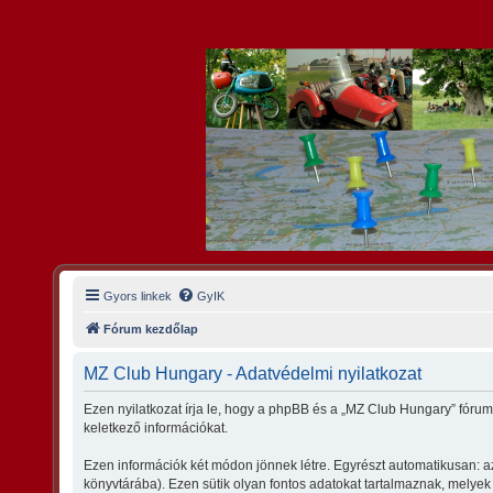
Gyors linkek
GyIK
Fórum kezdőlap
MZ Club Hungary - Adatvédelmi nyilatkozat
Ezen nyilatkozat írja le, hogy a phpBB és a „MZ Club Hungary” fóru
keletkező információkat.
Ezen információk két módon jönnek létre. Egyrészt automatikusan: az
könyvtárába). Ezen sütik olyan fontos adatokat tartalmaznak, melyek a