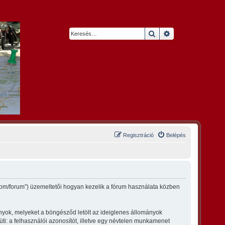
Keresés
Részletes keresés
Regisztráció
Belépés
.com/forum”) üzemeltetői hogyan kezelik a fórum használata közben
ányok, melyeket a böngésződ letölt az ideiglenes állományok
üti: a felhasználói azonosítót, illetve egy névtelen munkamenet