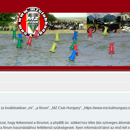
m (a továbbiakban „mi”, „a fórum”, „MZ Club Hungary”, „https://www.mzclubhungary
zal, hogy felkeresed a fórumot, a phpBB ún. sütiket hoz létre (kis szöveges állom
 fórum használatához feltétlenül szükségesek. Ilyen információt tárol az első két s