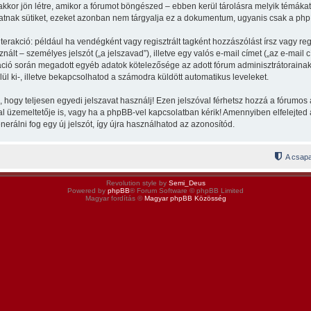
kkor jön létre, amikor a fórumot böngészed – ebben kerül tárolásra melyik témákat 
tnak sütiket, ezeket azonban nem tárgyalja ez a dokumentum, ugyanis csak a phpBB 
terakció: például ha vendégként vagy regisztrált tagként hozzászólást írsz vagy re
ált – személyes jelszót („a jelszavad”), illetve egy valós e-mail címet („az e-mail 
tráció során megadott egyéb adatok kötelezősége az adott fórum adminisztrátorain
ül ki-, illetve bekapcsolhatod a számodra küldött automatikus leveleket.
, hogy teljesen egyedi jelszavat használj! Ezen jelszóval férhetsz hozzá a fórumo
üzemeltetője is, vagy ha a phpBB-vel kapcsolatban kérik! Amennyiben elfelejted a j
erálni fog egy új jelszót, így újra használhatod az azonosítód.
A csapa
Revolution style by
Semi_Deus
Powered by
phpBB
® Forum Software © phpBB Limited
Magyar fordítás ©
Magyar phpBB Közösség