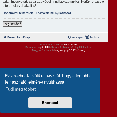
valamint egyetértesz az adatvédelmi nyilatkozatunkkal. Kérjük, olvasd el
a fórumok szabályait is!
Használati feltételek
|
Adatvédelmi nyilatkozat
Regisztráció
Fórum kezdőlap
A csapat
Taglista
Revolution style by
Semi_Deus
Powered by
phpBB
® Forum Software © phpBB Limited
Magyar fordítás ©
Magyar phpBB Közösség
Ez a weboldal sütiket használ, hogy a legjobb
felhasználói élményt nyújthassa.
Tudj meg többet
Értettem!