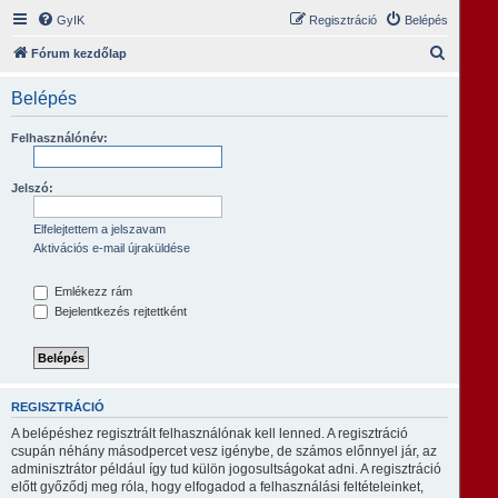
GyIK
Regisztráció
Belépés
K
Fórum kezdőlap
e
Belépés
r
e
Felhasználónév:
s
é
Jelszó:
s
Elfelejtettem a jelszavam
Aktivációs e-mail újraküldése
Emlékezz rám
Bejelentkezés rejtettként
REGISZTRÁCIÓ
A belépéshez regisztrált felhasználónak kell lenned. A regisztráció
csupán néhány másodpercet vesz igénybe, de számos előnnyel jár, az
adminisztrátor például így tud külön jogosultságokat adni. A regisztráció
előtt győződj meg róla, hogy elfogadod a felhasználási feltételeinket,